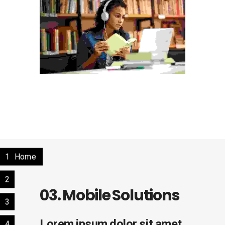
1
Home
2
03. Mobile Solutions
3
Lorem ipsum dolor sit amet,
4