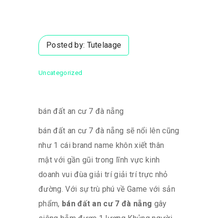
Posted by:
Tutelaage
Uncategorized
bán đất an cư 7 đà nẵng
bán đất an cư 7 đà nẵng sẽ nổi lên cũng
như 1 cái brand name khôn xiết thân
mật với gần gũi trong lĩnh vực kinh
doanh vui đùa giải trí giải trí trực nhỏ
đường. Với sự trù phú về Game với sản
phẩm,
bán đất an cư 7 đà nẵng
gây