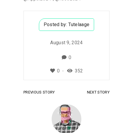
Posted by:
Tutelaage
August 9, 2024
0
0
352
PREVIOUS STORY
NEXT STORY