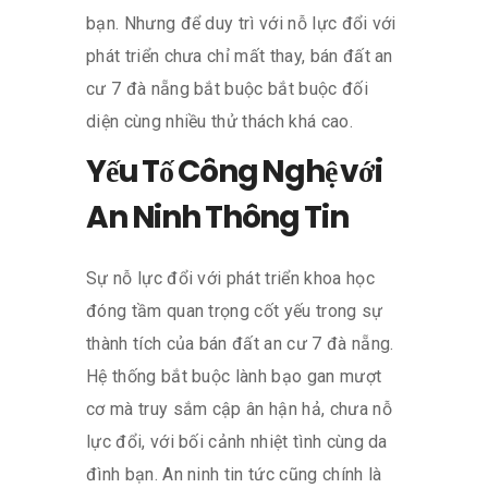
bạn. Nhưng để duy trì với nỗ lực đổi với
phát triển chưa chỉ mất thay, bán đất an
cư 7 đà nẵng bắt buộc bắt buộc đối
diện cùng nhiều thử thách khá cao.
Yếu Tố Công Nghệ với
An Ninh Thông Tin
Sự nỗ lực đổi với phát triển khoa học
đóng tầm quan trọng cốt yếu trong sự
thành tích của bán đất an cư 7 đà nẵng.
Hệ thống bắt buộc lành bạo gan mượt
cơ mà truy sắm cập ân hận hả, chưa nỗ
lực đổi, với bối cảnh nhiệt tình cùng da
đình bạn. An ninh tin tức cũng chính là