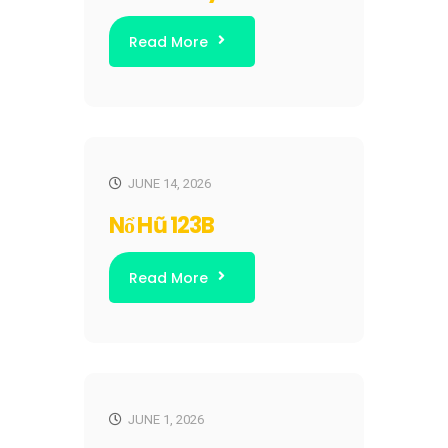
Read More
JUNE 14, 2026
Nổ Hũ 123B
Read More
JUNE 1, 2026