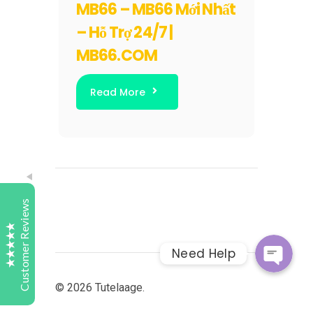
MB66 – MB66 Mới Nhất
– Hỗ Trợ 24/7 |
MB66.COM
Tutelaage
Customer Reviews
Read More
Samy Turner
Today
Bark
Whatsap
Highly recommend Tutelaage Digital Study. My son
started last year with Maths and English his results
and understanding of subject matter has improved
Facebook Messeng
greatly. Keep up the good work.
Customer Reviews
Sweta
1 day
Need Help
Bark
Excellent
4.9
We were searching for a place to get our child
© 2026 Tutelaage.
accessed. Tutelaage contacted us and explained us
the process and also clarified the doubts we had.