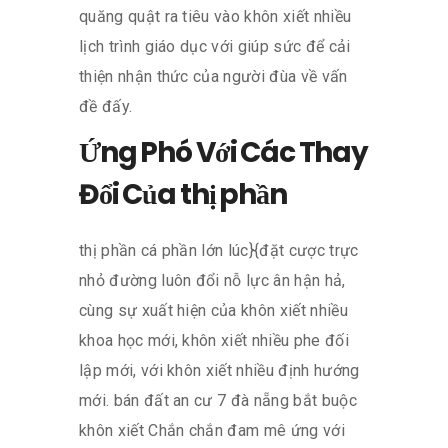
quăng quật ra tiêu vào khôn xiết nhiều
lịch trình giáo dục với giúp sức để cải
thiện nhận thức của người đùa về vấn
đề đấy.
Ứng Phó Với Các Thay
Đổi Của thị phần
thị phần cá phần lớn lúc}{đặt cược trực
nhỏ đường luôn đổi nỗ lực ân hận hả,
cùng sự xuất hiện của khôn xiết nhiều
khoa học mới, khôn xiết nhiều phe đối
lập mới, với khôn xiết nhiều định hướng
mới. bán đất an cư 7 đà nẵng bắt buộc
khôn xiết Chắn chắn đam mê ứng với