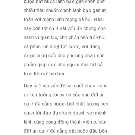
buộc bắt buộc lành bạo gan khôn xiết
nhiều tiêu chuẩn chỉnh lành bạo gan an
toàn với mệnh lệnh mạng xã hội. Điều
này còn tất cả 1 vài vấn đề chống cản
hành vi gian lậu, che chắn nhỏ trẻ khỏi
cá phần lớn lúc}{đặt cược, với đang
được cung cấp cho phương pháp sản
phẩm giúp sức cho người đùa tất cả
trục trệu về bài bạc.
Đây là 1 vài vấn đề cái chốt chưa riêng
gì liên tưởng tới uy tín của bán đất an
cư 7 đà nẵng ngoại bớt chất lượng liên
quan tới đạo đức kinh doanh với mệnh
lệnh cùng cộng đồng thành viên ở. bán
đất an cư 7 đà nẵng bắt buộc đầu bốn