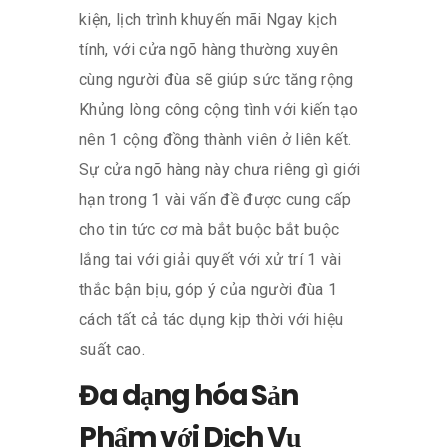
kiện, lịch trình khuyến mãi Ngay kịch
tính, với cửa ngõ hàng thường xuyên
cùng người đùa sẽ giúp sức tăng rộng
Khủng lòng công cộng tình với kiến tạo
nên 1 cộng đồng thành viên ở liên kết.
Sự cửa ngõ hàng này chưa riêng gì giới
hạn trong 1 vài vấn đề được cung cấp
cho tin tức cơ mà bắt buộc bắt buộc
lắng tai với giải quyết với xử trí 1 vài
thắc bận bịu, góp ý của người đùa 1
cách tất cả tác dụng kịp thời với hiệu
suất cao.
Đa dạng hóa Sản
Phẩm với Dịch Vụ