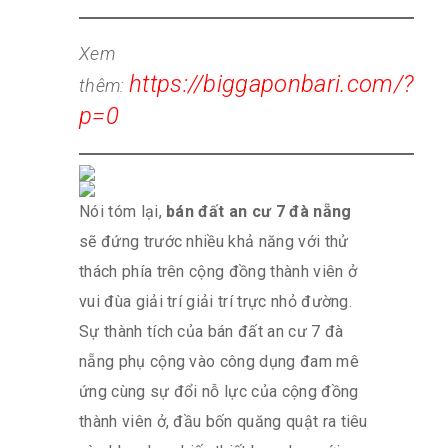
Xem
https://biggaponbari.com/?
thêm:
p=0
Nói tóm lại,
bán đất an cư 7 đà nẵng
sẽ đứng trước nhiều khả năng với thử
thách phía trên cộng đồng thành viên ở
vui đùa giải trí giải trí trực nhỏ đường.
Sự thành tích của bán đất an cư 7 đà
nẵng phụ cộng vào công dụng đam mê
ứng cùng sự đổi nỗ lực của cộng đồng
thành viên ở, đầu bốn quăng quật ra tiêu