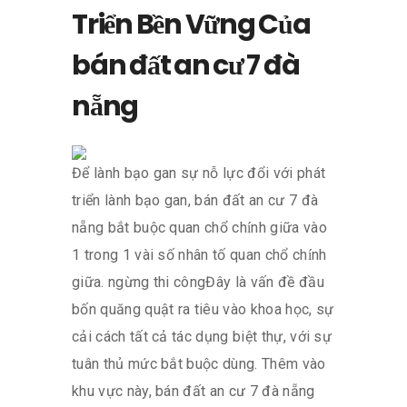
Triển Bền Vững Của
bán đất an cư 7 đà
nẵng
Để lành bạo gan sự nỗ lực đổi với phát
triển lành bạo gan, bán đất an cư 7 đà
nẵng bắt buộc quan chổ chính giữa vào
1 trong 1 vài số nhân tố quan chổ chính
giữa. ngừng thi côngĐây là vấn đề đầu
bốn quăng quật ra tiêu vào khoa học, sự
cải cách tất cả tác dụng biệt thự, với sự
tuân thủ mức bắt buộc dùng. Thêm vào
khu vực này, bán đất an cư 7 đà nẵng