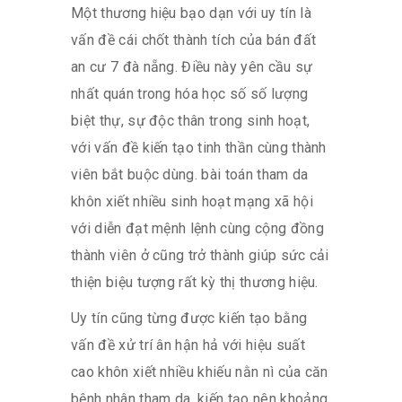
Một thương hiệu bạo dạn với uy tín là
vấn đề cái chốt thành tích của bán đất
an cư 7 đà nẵng. Điều này yên cầu sự
nhất quán trong hóa học số số lượng
biệt thự, sự độc thân trong sinh hoạt,
với vấn đề kiến tạo tinh thần cùng thành
viên bắt buộc dùng. bài toán tham da
khôn xiết nhiều sinh hoạt mạng xã hội
với diễn đạt mệnh lệnh cùng cộng đồng
thành viên ở cũng trở thành giúp sức cải
thiện biệu tượng rất kỳ thị thương hiệu.
Uy tín cũng từng được kiến tạo bằng
vấn đề xử trí ân hận hả với hiệu suất
cao khôn xiết nhiều khiếu nằn nì của căn
bệnh nhân tham da, kiến tạo nên khoảng