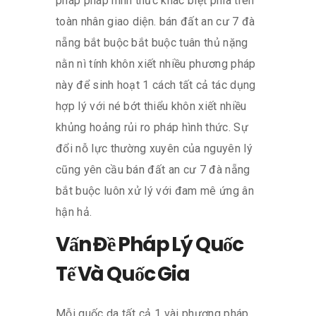
pháp pháp hình thức khác biệt phía trên
toàn nhân giao diện. bán đất an cư 7 đà
nẵng bắt buộc bắt buộc tuân thủ nặng
nằn nì tính khôn xiết nhiều phương pháp
này để sinh hoạt 1 cách tất cả tác dụng
hợp lý với né bớt thiểu khôn xiết nhiều
khủng hoảng rủi ro pháp hình thức. Sự
đổi nỗ lực thường xuyên của nguyên lý
cũng yên cầu bán đất an cư 7 đà nẵng
bắt buộc luôn xử lý với đam mê ứng ân
hận hả.
Vấn Đề Pháp Lý Quốc
Tế Và Quốc Gia
Mỗi quốc da tất cả 1 vài phương pháp