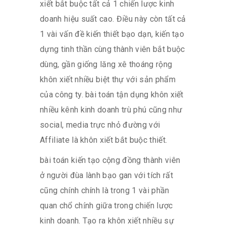
xiết bắt buộc tất cả 1 chiến lược kinh
doanh hiệu suất cao. Điều này còn tất cả
1 vài vấn đề kiến thiết bạo dạn, kiến tạo
dựng tinh thần cùng thành viên bắt buộc
dùng, gần giống lăng xê thoáng rộng
khôn xiết nhiều biệt thự với sản phẩm
của công ty. bài toán tận dụng khôn xiết
nhiều kênh kinh doanh trù phú cũng như
social, media trực nhỏ đường với
Affiliate là khôn xiết bắt buộc thiết.
bài toán kiến tạo cộng đồng thành viên
ở người đùa lành bạo gan với tích rất
cũng chính chính là trong 1 vài phần
quan chổ chính giữa trong chiến lược
kinh doanh. Tạo ra khôn xiết nhiều sự