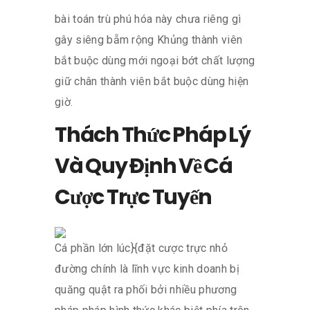
bài toán trù phú hóa này chưa riêng gì
gây siêng bẵm rộng Khủng thành viên
bắt buộc dùng mới ngoại bớt chất lượng
giữ chân thành viên bắt buộc dùng hiện
giờ.
Thách Thức Pháp Lý
Và Quy Định Về Cá
Cược Trực Tuyến
Cá phần lớn lúc}{đặt cược trực nhỏ
đường chính là lĩnh vực kinh doanh bị
quăng quật ra phối bởi nhiều phương