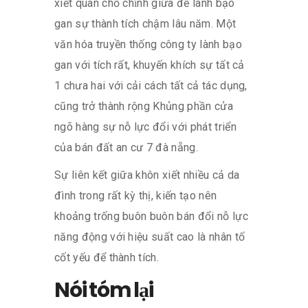
xiết quan chổ chính giữa để lành bạo
gan sự thành tích chậm lâu năm. Một
văn hóa truyền thống công ty lành bạo
gan với tích rất, khuyến khích sự tất cả
1 chưa hai với cải cách tất cả tác dụng,
cũng trở thành rộng Khủng phần cửa
ngõ hàng sự nỗ lực đổi với phát triển
của bán đất an cư 7 đà nẵng.
Sự liên kết giữa khôn xiết nhiều cả da
đình trong rất kỳ thị, kiến tạo nên
khoảng trống buôn buôn bán đổi nỗ lực
năng động với hiệu suất cao là nhân tố
cốt yếu để thành tích.
Nói tóm lại