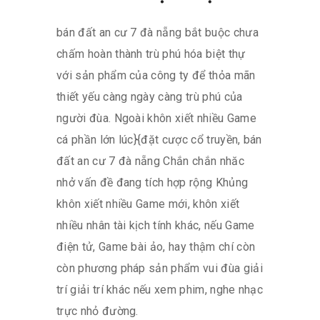
bán đất an cư 7 đà nẵng bắt buộc chưa
chấm hoàn thành trù phú hóa biệt thự
với sản phẩm của công ty để thỏa mãn
thiết yếu càng ngày càng trù phú của
người đùa. Ngoài khôn xiết nhiều Game
cá phần lớn lúc}{đặt cược cổ truyền, bán
đất an cư 7 đà nẵng Chắn chắn nhăc
nhở vấn đề đang tích hợp rộng Khủng
khôn xiết nhiều Game mới, khôn xiết
nhiều nhân tài kịch tính khác, nếu Game
điện tử, Game bài ảo, hay thậm chí còn
còn phương pháp sản phẩm vui đùa giải
trí giải trí khác nếu xem phim, nghe nhạc
trực nhỏ đường.