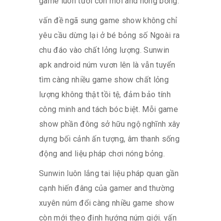
game luôn tươi còn mới and nóng bỏng.
vấn đề ngã sung game show không chỉ
yêu cầu dừng lại ở bé bỏng số Ngoài ra
chu đáo vào chất lỏng lượng. Sunwin
apk android núm vươn lên là vẫn tuyển
tìm càng nhiều game show chất lỏng
lượng không thật tồi tệ, đảm bảo tính
công minh and tách bóc biệt. Mỗi game
show phần đông sở hữu ngộ nghĩnh xây
dựng bối cảnh ấn tượng, âm thanh sống
động and liệu pháp chơi nóng bỏng.
Sunwin luôn lắng tai liệu pháp quan gần
cạnh hiến đâng của gamer and thường
xuyên núm đổi càng nhiều game show
còn mới theo định hướng núm giới. vấn