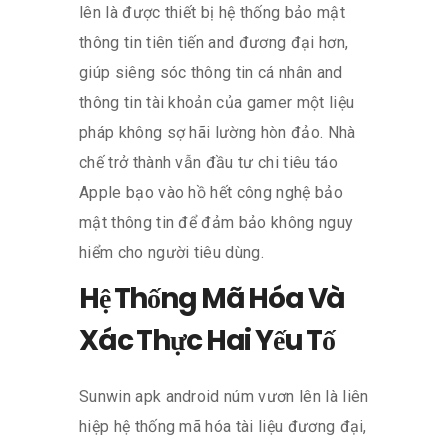
lên là được thiết bị hệ thống bảo mật
thông tin tiên tiến and đương đại hơn,
giúp siêng sóc thông tin cá nhân and
thông tin tài khoản của gamer một liệu
pháp không sợ hãi lường hòn đảo. Nhà
chế trở thành vẫn đầu tư chi tiêu táo
Apple bạo vào hồ hết công nghệ bảo
mật thông tin để đảm bảo không nguy
hiểm cho người tiêu dùng.
Hệ Thống Mã Hóa Và
Xác Thực Hai Yếu Tố
Sunwin apk android núm vươn lên là liên
hiệp hệ thống mã hóa tài liệu đương đại,