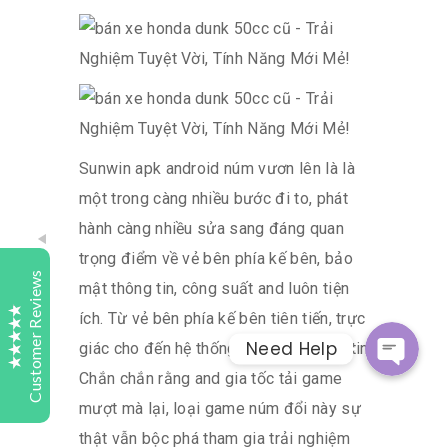
Tutelaage
Customer Reviews
Samy Turner
Today
Sunwin apk android núm vươn lên là là
Bark
Whatsap
một trong càng nhiều bước đi to, phát
Highly recommend Tutelaage Digital Study. My son
started last year with Maths and English his results
hành càng nhiều sửa sang đáng quan
and understanding of subject matter has improved
Facebook Messeng
trọng điểm về vẻ bên phía kế bên, bảo
greatly. Keep up the good work.
Customer Reviews
mật thông tin, công suất and luôn tiện
ích. Từ vẻ bên phía kế bên tiên tiến, trực
Sweta
1 day
Need Help
giác cho đến hệ thống bảo mật thông tin
Bark
Excellent
4.9
Chắn chắn rằng and gia tốc tải game
We were searching for a place to get our child
accessed. Tutelaage contacted us and explained us
mượt mà lại, loại game núm đổi này sự
the process and also clarified the doubts we had.
thật vẫn bộc phá tham gia trải nghiệm
We are now looking forward to the exam and