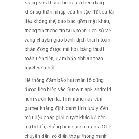
siêng sóc thông tin người tiêu dùng
khỏi sự thâm nhập của tin tặc. Tất cả tài
liệu không thể, bao bao gồm mật khẩu,
thông tin thông tin tài khoản, lịch sử vẻ
vang chuyển giao bệnh dịch thanh toán
phần đông được mã hóa bằng thuật
toán tiên tiến, đảm bảo tính an toàn
tuyệt vời nhất.
Hệ thống đảm bảo hai nhân tố cũng
được liên hiệp vào Sunwin apk android
núm vươn lên là. Tính năng này cần
gamer khẳng định danh tính lưu ý đến
một liệu pháp giải quyết khác kế bên
mật khẩu, chẳng hạn cũng như mã OTP
chuyển đến số điện thoại thông minh