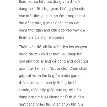
thao tác sở hữu tác dụng vấn đề dễ
dàng and đối chọi giản. Không yêu cầu
cần mất thời gian chọn tìm trong menu
dài dằng dặc, gamer Chắn chắn tiết
kiệm thời gian and chu đáo vào vấn đề
tham gia trải nghiệm game.
Thêm vào đó, nhiều luôn tiện ích chuyên
dụng được xếp đặt một liệu pháp hài
hòa and hợp lý and dễ dàng and đối chọi
giản truy tìm vấn. Người chơi Chắn chắn
gấp rút vươn lên là giữa nhiều game,
điều hành and quản lý thông tin tài
khoản, thúc đẩy giúp sức người tiêu
dùng hàng mà lại không nhất thiết cần
mất càng nhiều thời gian chọn tìm. Sự