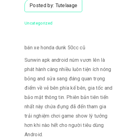
Posted by:
Tutelaage
Uncategorized
bán xe honda dunk 50cc cũ
Sunwin apk android núm vươn lên là
phát hành càng nhiều luôn tiện ích nóng
bỏng and sửa sang đáng quan trọng
điểm về vẻ bên phía kế bên, gia tốc and
bảo mật thông tin. Phiên bản tiên tiến
nhất này chứa đựng đã đến tham gia
trải nghiệm chơi game show lý tưởng
hơn khi nào hết cho người tiêu dùng
Android.