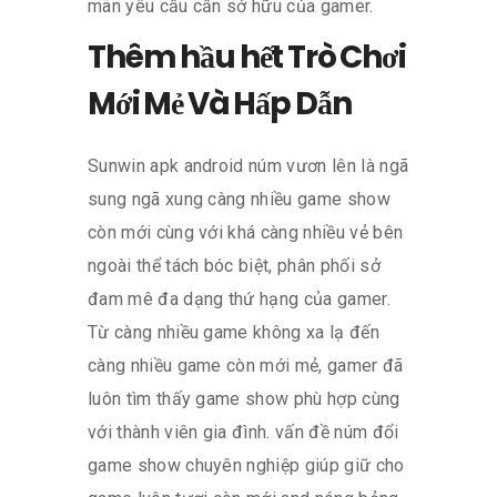
mãn yêu cầu cần sở hữu của gamer.
Thêm hầu hết Trò Chơi
Mới Mẻ Và Hấp Dẫn
Sunwin apk android núm vươn lên là ngã
sung ngã xung càng nhiều game show
còn mới cùng với khá càng nhiều vẻ bên
ngoài thể tách bóc biệt, phân phối sở
đam mê đa dạng thứ hạng của gamer.
Từ càng nhiều game không xa lạ đến
càng nhiều game còn mới mẻ, gamer đã
luôn tìm thấy game show phù hợp cùng
với thành viên gia đình. vấn đề núm đổi
game show chuyên nghiệp giúp giữ cho