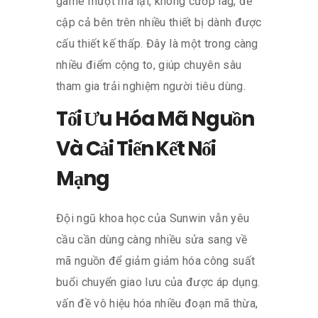
game mượt mà lại, không cướp lag, đề
cập cả bên trên nhiều thiết bị dành được
cấu thiết kế thấp. Đây là một trong càng
nhiều điểm cộng to, giúp chuyên sâu
tham gia trải nghiệm người tiêu dùng.
Tối Ưu Hóa Mã Nguồn
Và Cải Tiến Kết Nối
Mạng
Đội ngũ khoa học của Sunwin vẫn yêu
cầu cần dùng càng nhiều sửa sang về
mã nguồn để giảm giảm hóa công suất
buổi chuyển giao lưu của được áp dụng.
vấn đề vô hiệu hóa nhiều đoạn mã thừa,