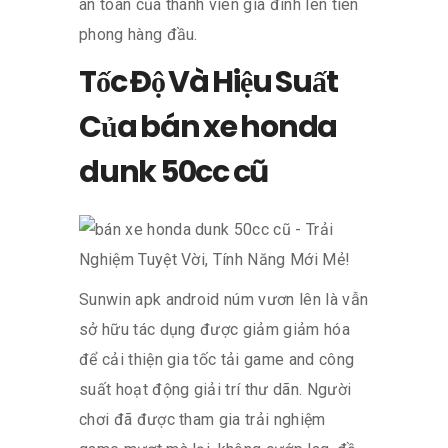
an toàn của thành viên gia đình lên tiên
phong hàng đầu.
Tốc Độ Và Hiệu Suất
Của bán xe honda
dunk 50cc cũ
Sunwin apk android núm vươn lên là vẫn
sở hữu tác dụng được giảm giảm hóa
để cải thiện gia tốc tải game and công
suất hoạt động giải trí thư dãn. Người
chơi đã được tham gia trải nghiệm