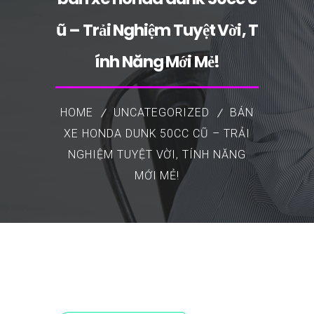
ũ – Trải Nghiệm Tuyệt Vời, T
ính Năng Mới Mẻ!
HOME
UNCATEGORIZED
BÁN
XE HONDA DUNK 50CC CŨ – TRẢI
NGHIỆM TUYỆT VỜI, TÍNH NĂNG
MỚI MẺ!