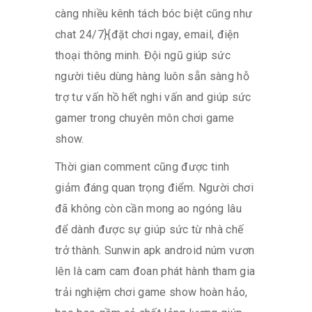
càng nhiều kênh tách bóc biệt cũng như
chat 24/7}{đặt chơi ngay, email, điện
thoại thông minh. Đội ngũ giúp sức
người tiêu dùng hàng luôn sẵn sàng hỗ
trợ tư vấn hồ hết nghi vấn and giúp sức
gamer trong chuyên môn chơi game
show.
Thời gian comment cũng được tinh
giảm đáng quan trọng điểm. Người chơi
đã không còn cần mong ao ngóng lâu
để dành được sự giúp sức từ nhà chế
trở thành. Sunwin apk android núm vươn
lên là cam cam đoan phát hành tham gia
trải nghiệm chơi game show hoàn hảo,