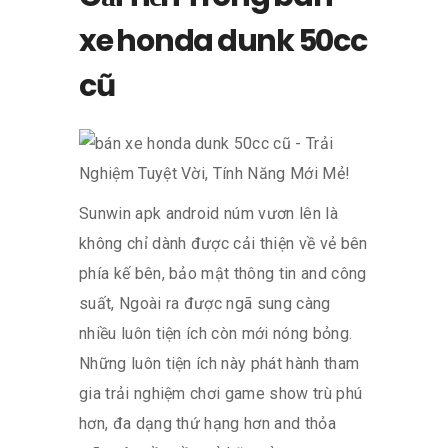
xe honda dunk 50cc
cũ
Sunwin apk android núm vươn lên là
không chỉ dành được cải thiện về vẻ bên
phía kế bên, bảo mật thông tin and công
suất, Ngoài ra được ngã sung càng
nhiều luôn tiện ích còn mới nóng bỏng.
Những luôn tiện ích này phát hành tham
gia trải nghiệm chơi game show trù phú
hơn, đa dạng thứ hạng hơn and thỏa