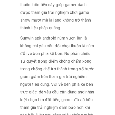
thuận luôn tiện này giúp gamer dành
được tham gia trải nghiệm chơi game
show mượt mà lại and không trở thành
thành liệu pháp quãng.
Sunwin apk android núm vươn lên là
không chỉ yêu cầu đối chọi thuần là núm
đổi vẻ bên phía kế bên. Nó phản chiếu
sự quyết trọng điểm không chấm xong
trong chống chế trở thành trong số bước
giảm giảm hóa tham gia trải nghiệm
người tiêu dùng. Với vẻ bên phía kế bên
trực giác, dễ yêu cầu cần dùng and nhân
kiệt chọn tìm đắt tiền, gamer đã sở hữu
tham gia trải nghiệm đảm bảo hơn khi