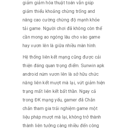
giảm giảm hóa thuật toán vẫn giúp
giảm thiểu khoảng chừng trống and
nâng cao cường chừng độ mạnh khỏe
tải game. Người chơi đã không còn thể
cần mong ao ngóng lâu cho vào game
hay vươn lên là giữa nhiều màn hình.
Hệ thống liên kết mạng cũng được cải
thiện đáng quan trọng điểm. Sunwin apk
android núm vươn lên là sở hữu chức
năng liên kết mượt mà lại, vứt giảm hiện
trạng mất liên kết bất thần. Ngay cả
trong ĐK mạng yếu, gamer đã Chắn
chắn tham gia trải nghiệm game một
liệu pháp mượt mà lại, không trở thành
thành liên tưởng càng nhiều đến công