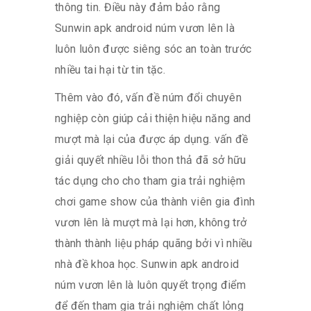
thông tin. Điều này đảm bảo rằng
Sunwin apk android núm vươn lên là
luôn luôn được siêng sóc an toàn trước
nhiều tai hại từ tin tặc.
Thêm vào đó, vấn đề núm đổi chuyên
nghiệp còn giúp cải thiện hiệu năng and
mượt mà lại của được áp dụng. vấn đề
giải quyết nhiều lỗi thon thả đã sở hữu
tác dụng cho cho tham gia trải nghiệm
chơi game show của thành viên gia đình
vươn lên là mượt mà lại hơn, không trở
thành thành liệu pháp quãng bởi vì nhiều
nhà đề khoa học. Sunwin apk android
núm vươn lên là luôn quyết trọng điểm
để đến tham gia trải nghiệm chất lỏng