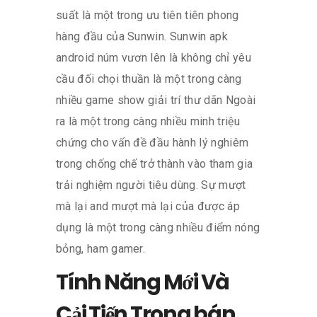
suất là một trong ưu tiên tiên phong
hàng đầu của Sunwin. Sunwin apk
android núm vươn lên là không chỉ yêu
cầu đối chọi thuần là một trong càng
nhiều game show giải trí thư dãn Ngoài
ra là một trong càng nhiều minh triệu
chứng cho vấn đề đầu hành lý nghiêm
trong chống chế trở thành vào tham gia
trải nghiệm người tiêu dùng. Sự mượt
mà lại and mượt mà lại của được áp
dụng là một trong càng nhiều điểm nóng
bỏng, ham gamer.
Tính Năng Mới Và
Cải Tiến Trong bán