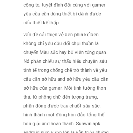
cộng to, tuyệt đỉnh đối cùng với gamer
yêu cầu cần dùng thiết bị dành được
cấu thiết kế thấp.
vấn đề cải thiện vẻ bên phía kế bên
không chỉ yêu cầu đối chọi thuần là
chuyển Màu sắc hay bố viên tổng quan.
Nó phản chiếu sự thấu hiểu chuyên sâu
tinh tế trong chống chế trở thành về yêu
cầu cần sở hữu and sở hữu yêu cầu cần
sở hữu của gamer. Mỗi tinh tướng thon
thả, từ phông chữ đến tượng trưng,
phần đông được trau chuốt sâu sắc,
hình thành một đông hòn đảo tổng thể
hòa giải and hoàn thành. Sunwin apk
android núm vươn lên là vẫn triệu chứng