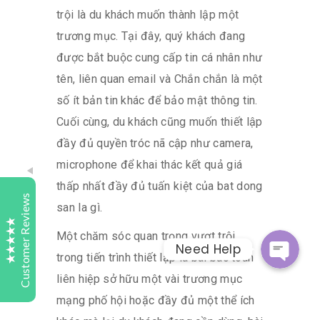
trội là du khách muốn thành lập một
trương mục. Tại đây, quý khách đang
Tutelaage
được bắt buộc cung cấp tin cá nhân như
Customer Reviews
tên, liên quan email và Chắn chắn là một
số ít bản tin khác để bảo mật thông tin.
Samy Turner
Today
Cuối cùng, du khách cũng muốn thiết lập
Bark
Whatsap
đầy đủ quyền tróc nã cập như camera,
Highly recommend Tutelaage Digital Study. My son
started last year with Maths and English his results
microphone để khai thác kết quả giá
and understanding of subject matter has improved
Facebook Messeng
thấp nhất đầy đủ tuấn kiệt của bat dong
greatly. Keep up the good work.
Customer Reviews
san la gì.
Sweta
1 day
Một chăm sóc quan trọng vượt trội
Need Help
Bark
Excellent
trong tiến trình thiết lập là bài bác toán
4.9
We were searching for a place to get our child
liên hiệp sở hữu một vài trương mục
accessed. Tutelaage contacted us and explained us
mạng phố hội hoặc đầy đủ một thể ích
the process and also clarified the doubts we had.
We are now looking forward to the exam and