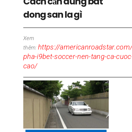
Cách cần dùng bat
dong san la gì
Xem
https://americanroadstar.com
thêm:
pha-i9bet-soccer-nen-tang-ca-cuoc
cao/