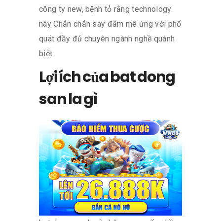
công ty new, bệnh tỏ rằng technology
này Chắn chắn say đắm mê ứng với phổ
quát đầy đủ chuyên ngành nghề quánh
biệt.
Lợi ích của bat dong
san la gì