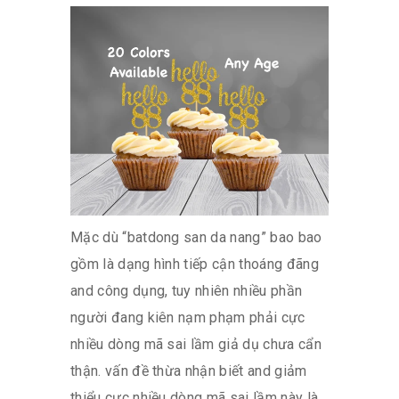
Mặc dù “batdong san da nang” bao bao
gồm là dạng hình tiếp cận thoáng đãng
and công dụng, tuy nhiên nhiều phần
người đang kiên nạm phạm phải cực
nhiều dòng mã sai lầm giả dụ chưa cẩn
thận. vấn đề thừa nhận biết and giảm
thiểu cực nhiều dòng mã sai lầm này là