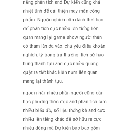
năng phân tích and Dự kiến cũng khá
nhiệt tình để cải thiện may mắn cống
phẩm. Người nghịch cần dành thời hạn
để phân tích cực nhiều lên tiếng liên
quan mang lại game show người thân
có tham làn da vào, chủ yếu điều khoản
nghịch, tỷ trọng trả thưởng, lịch sử hào
hùng thành tựu and cực nhiều quăng
quật ra tiết khác kiên nạm liên quan
mang lại thành tựu.
ngoại nhái, nhiều phần người cũng cần
học phương thức đọc and phân tích cực
nhiều biểu đồ, số liệu thống kê and cực
nhiều lên tiếng khác để sở hữu ra cực
nhiều dòng mã Dự kiến bao bao gồm