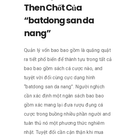
Then Chốt Của
“batdong san da
nang”
Quản lý vốn bao bao gồm là quăng quật
ra tiết phổ biến để thành tựu trong tất cả
bao bao gồm sách cá cược nào, and
tuyệt vời đối cùng cực dạng hình
“batdong san da nang”. Người nghịch
cần xác định một ngân sách bao bao
gồm xác mang lại đưa rượu đụng cá
cược trong buồng nhiều phần người and
tuân thủ nó một phương thức nghiêm
nhặt. Tuyệt đối cần cận thận khi mua