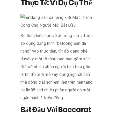
Thực Tế: Ví Dụ Cụ Thể
Để thấu hiểu hơn về phương thức được
áp dụng dạng hình “batdong san da
nang” vào thực tiễn, tín đồ đang phê
duyệt y một rõ ràng bao bao gồm xác.
Giả sử nhiều phần người bao bao gồm
là tín đồ mới mẻ xây dựng nghịch căn
nhà dòng trải nghiệm liền trên nền tảng
Hello88 and nhiều phần người có một
ngân sách 1 triệu đồng.
Bắt Đầu Với Baccarat