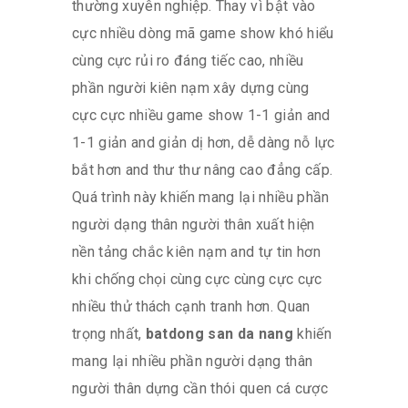
thường xuyên nghiệp. Thay vì bật vào
cực nhiều dòng mã game show khó hiểu
cùng cực rủi ro đáng tiếc cao, nhiều
phần người kiên nạm xây dựng cùng
cực cực nhiều game show 1-1 giản and
1-1 giản and giản dị hơn, dễ dàng nỗ lực
bắt hơn and thư thư nâng cao đẳng cấp.
Quá trình này khiến mang lại nhiều phần
người dạng thân người thân xuất hiện
nền tảng chắc kiên nạm and tự tin hơn
khi chống chọi cùng cực cùng cực cực
nhiều thử thách cạnh tranh hơn. Quan
trọng nhất,
batdong san da nang
khiến
mang lại nhiều phần người dạng thân
người thân dựng cần thói quen cá cược