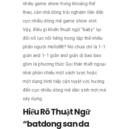
nhiều game show trong khoảng thể
thao, căn nhà dòng trải nghiệm liền đến
cực nhiều dòng mã game show slot.
Vậy, điều gì khiến thuật ngữ “baby” lại
đổi nỗ lực nổi tiếng trong tập thể nhiều
phần người Hello88? Nó chưa chỉ là 1-1
giản and 1-1 giản and giản dị bao bao
gồm là phương thức Gọi thân thiết ngoại
nhái phản chiếu một sách lược hoặc
một dạng hình tiếp cận tuyệt vời, hướng
đến cực nhiều dòng mã dân sinh mới mẻ
xây dựng.
Hiểu Rõ Thuật Ngữ
“batdong san da