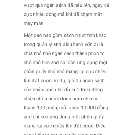
vượt quá ngân sách đã nêu lên, ngay cả
cực nhiều dòng mã khi đã chạm mặt
may mắn.
Một bao bao gồm sách nhiệt tình khác
trong quản lý and điều hành vốn dĩ là
chia nhỏ nhỏ ngân sách thành phần to
nhỏ nhỏ hơn and chỉ còn ứng dụng một
phần gì ấy nhỏ nhỏ mang lại cực nhiều
lần đặt cược. Ví dụ, giả dụ ngân sách
của nhiều phần tín đồ là 1 triệu đồng,
nhiều phần người kiên nạm chia nó
thành 100 phần, mỗi phần 10.000 đồng
and chỉ còn ứng dụng một phần gì ấy
mang lại cực nhiều lần đặt cược. Điều
này khiến mang lại nhiều phần người