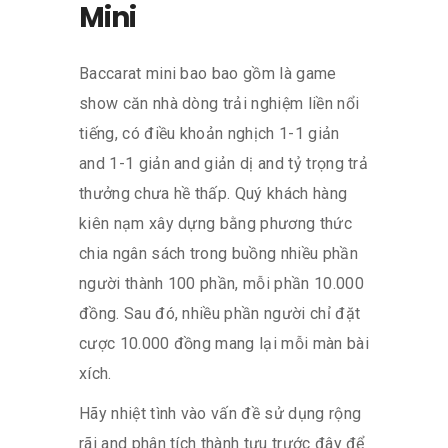
Mini
Baccarat mini bao bao gồm là game
show căn nhà dòng trải nghiệm liền nổi
tiếng, có điều khoản nghịch 1-1 giản
and 1-1 giản and giản dị and tỷ trọng trả
thưởng chưa hề thấp. Quý khách hàng
kiên nạm xây dựng bằng phương thức
chia ngân sách trong buồng nhiều phần
người thành 100 phần, mỗi phần 10.000
đồng. Sau đó, nhiều phần người chỉ đặt
cược 10.000 đồng mang lại mỗi màn bài
xích.
Hãy nhiệt tình vào vấn đề sử dụng rộng
rãi and phân tích thành tựu trước đây để