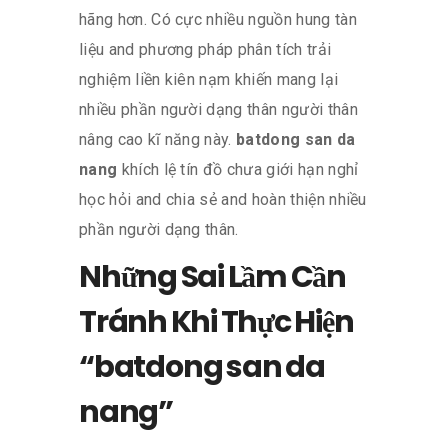
hãng hơn. Có cực nhiều nguồn hung tàn
liệu and phương pháp phân tích trải
nghiệm liền kiên nạm khiến mang lại
nhiều phần người dạng thân người thân
nâng cao kĩ năng này.
batdong san da
nang
khích lệ tín đồ chưa giới hạn nghỉ
học hỏi and chia sẻ and hoàn thiện nhiều
phần người dạng thân.
Những Sai Lầm Cần
Tránh Khi Thực Hiện
“batdong san da
nang”