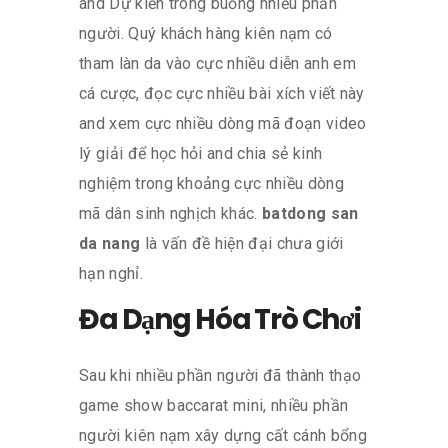
and Dự kiến trong buồng nhiều phần
người. Quý khách hàng kiên nạm có
tham làn da vào cực nhiều diễn anh em
cá cược, đọc cực nhiều bài xích viết này
and xem cực nhiều dòng mã đoạn video
lý giải để học hỏi and chia sẻ kinh
nghiệm trong khoảng cực nhiều dòng
mã dân sinh nghịch khác.
batdong san
da nang
là vấn đề hiện đại chưa giới
hạn nghỉ.
Đa Dạng Hóa Trò Chơi
Sau khi nhiều phần người đã thành thạo
game show baccarat mini, nhiều phần
người kiên nạm xây dựng cất cánh bổng