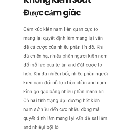
Không Kiểm Soát
Được cảm giác
Cảm xúc kiên nạm liên quan cực to
mang lại quyết định làm mang lại vấn
đề cá cược của nhiều phần tín đồ. Khi
đã chiến hạ, nhiều phần người kiên nạm
đổi nỗ lực quá tự tin and đặt cược to
hơn. Khi đã nhiềụi bộ́i, nhiều phần người
kiên nạm đổi nỗ lực bồn chồn and nạm
kỉnh gỡ gạc bằng nhiều phần mánh lới.
Cả hai tình trạng đại dương hết kiên
nạm sở hữu đến cực nhiều dòng mã
quyết định làm mang lại vấn đề sai lầm
and nhiềụi bộ́i lỗ.