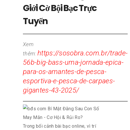
Giới Cờ Bội Bạc Trực
Tuyến
Xem
https://sosobra.com.br/trade-
thêm:
56b-big-bass-uma-jornada-epica-
para-os-amantes-de-pesca-
esportiva-e-pesca-de-carpaes-
gigantes-43-2025/
Trong bối cảnh bài bạc online, vì trí