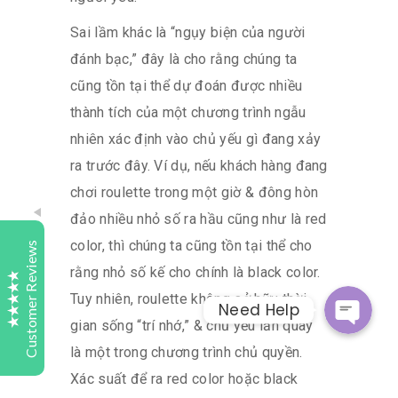
Sai lầm khác là “ngụy biện của người
đánh bạc,” đây là cho rằng chúng ta
Tutelaage
cũng tồn tại thể dự đoán được nhiều
Customer Reviews
thành tích của một chương trình ngẫu
Samy Turner
Today
nhiên xác định vào chủ yếu gì đang xảy
Bark
ra trước đây. Ví dụ, nếu khách hàng đang
Whatsap
Highly recommend Tutelaage Digital Study. My son
chơi roulette trong một giờ & đông hòn
started last year with Maths and English his results
đảo nhiều nhỏ số ra hầu cũng như là red
and understanding of subject matter has improved
Facebook Messeng
greatly. Keep up the good work.
color, thì chúng ta cũng tồn tại thể cho
Customer Reviews
rằng nhỏ số kế cho chính là black color.
Sweta
1 day
Tuy nhiên, roulette không sở hữu thời
Need Help
Bark
Excellent
gian sống “trí nhớ,” & chủ yếu lần quay
4.9
We were searching for a place to get our child
là một trong chương trình chủ quyền.
accessed. Tutelaage contacted us and explained us
the process and also clarified the doubts we had.
Xác suất để ra red color hoặc black
We are now looking forward to the exam and