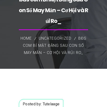
on Số May Mắn – Cơ Hội và R
ủi Ro_
HOME
UNCATEGORIZED
BĐS
COM BÍ MẬT ĐẰNG SAU CON SỐ
MAY MẮN – CƠ HỘI VÀ RỦI RO_
Posted by:
Tutelaage