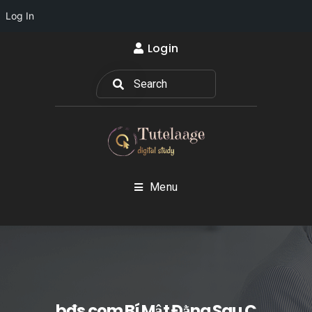
Log In
Login
Menu
bđs com Bí Mật Đằng Sau C