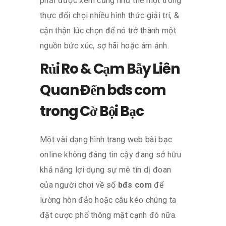
phải được xem cũng như thể một trong
thực đối chọi nhiều hình thức giải trí, &
cận thận lúc chọn để nó trở thành một
nguồn bức xúc, sợ hãi hoặc ám ảnh.
Rủi Ro & Cạm Bẫy Liên
Quan Đến bđs com
trong Cờ Bội Bạc
Một vài dạng hình trang web bài bạc
online không đáng tin cậy đang sở hữu
khả năng lợi dụng sự mê tín dị đoan
của người chơi về số
bđs com
để
lường hòn đảo hoặc câu kéo chúng ta
đặt cược phổ thông mặt cạnh đó nữa.