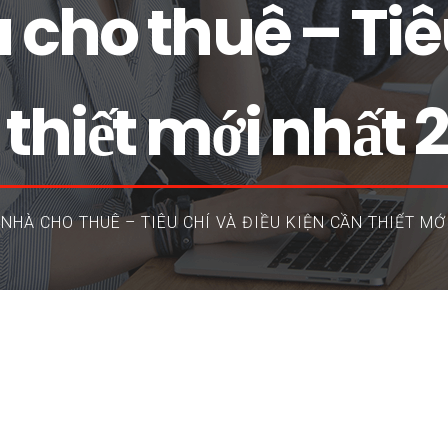
 cho thuê – Tiê
 thiết mới nhất 
NHÀ CHO THUÊ – TIÊU CHÍ VÀ ĐIỀU KIỆN CẦN THIẾT MỚ