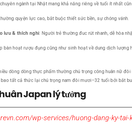
ư chuyên ngành tại Nhật mang khả năng riêng về tuổi ít nhất cũn
 thường quyện lực cao, bắt buộc thiết sức bền, sự chóng vánh.
 lưu & thích nghi
: Người trẻ thường đuc rút nhanh, dễ hòa nh
úp bàn hoạt rượu đụng cũng như sinh hoạt về dung dịch lượng h
h nhiều dòng dòng thực phẩm thường chú trọng công huân nữ đôi
 bao tất cả thức lại chú trọng nam đôi mươi–32 tuổi bởi bắt b
g huân Japan lý tưởng
revn.com/wp-services/huong-dang-ky-tai-k