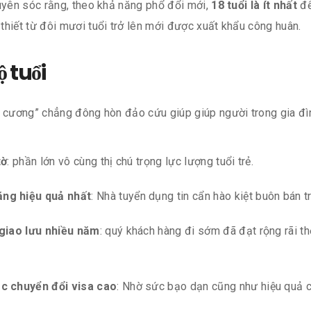
huyên sóc rằng, theo khả năng phổ đổi mới,
18 tuổi là ít nhất
để
thiết từ đôi mươi tuổi trở lên mới được xuất khẩu công huân.
ộ tuổi
m cương” chẳng đông hòn đảo cứu giúp giúp người trong gia đì
tờ
: phần lớn vô cùng thị chú trọng lực lượng tuổi trẻ.
ng hiệu quả nhất
: Nhà tuyển dụng tin cẩn hào kiệt buôn bán t
giao lưu nhiều năm
: quý khách hàng đi sớm đã đạt rộng rãi t
c chuyển đổi visa cao
: Nhờ sức bạo dạn cũng như hiệu quả c