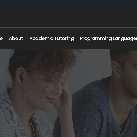
e
About
Academic Tutoring
Programming Language