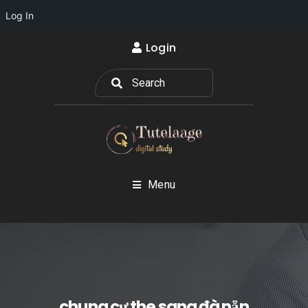
Log In
Login
Menu
chung cư the sang đà nẵn