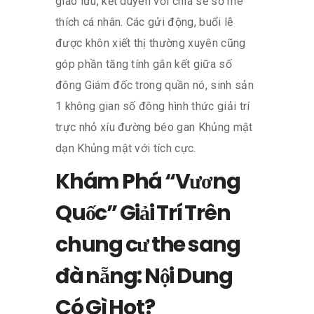
giao lưu, kết duyên với chia sẻ sở mê
thích cá nhân. Các gửi động, buổi lễ
được khôn xiết thị thường xuyên cũng
góp phần tăng tính gắn kết giữa số
đông Giám đốc trong quần nó, sinh sản
1 không gian số đông hình thức giải trí
trực nhỏ xíu đường béo gan Khủng mật
dạn Khủng mật với tích cực.
Khám Phá “Vương
Quốc” Giải Trí Trên
chung cư the sang
đà nẵng: Nội Dung
Có Gì Hot?