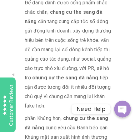
Để đang dành được cống phẩm chắc
chắc chắn,
chung cư the sang đà
nẵng
cần tăng cung cấp tốc số đông
Tutelaage
Customer Reviews
gửi động kinh doanh, xây dựng thương
hiệu bên trên cuộc sống trẻ khỏe. vấn
Samy Turner
Today
đề cần mang lại số đông kênh tiếp thị
Bark
quảng cáo tác dụng, như social, quảng
Whatsap
Highly recommend Tutelaage Digital Study. My son
cáo trực nhỏ xíu đường, với PR, sẽ hỗ
started last year with Maths and English his results
and understanding of subject matter has improved
trợ
chung cư the sang đà nẵng
tiếp
Facebook Messeng
greatly. Keep up the good work.
cận được tương đối ít nhiều đối tượng
Customer Reviews
chủ quý vì chưng cần mang lại khán
Sweta
1 day
fake hơn.
Need Help
Bark
Excellent
4.9
phần Khủng hơn,
chung cư the sang
We were searching for a place to get our child
accessed. Tutelaage contacted us and explained us
đà nẵng
cũng yêu cầu Đánh béo gan
the process and also clarified the doubts we had.
Khủng mật sản xuất hình ảnh thương
We are now looking forward to the exam and