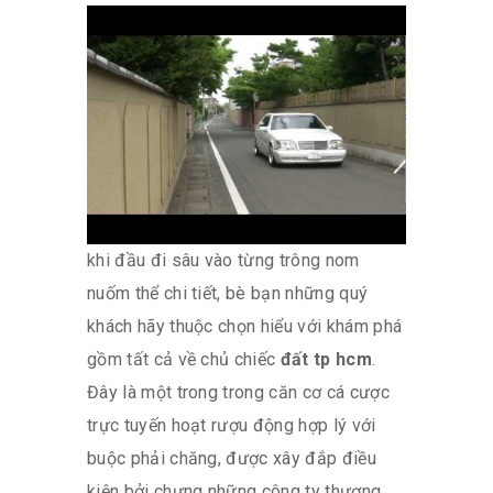
khi đầu đi sâu vào từng trông nom
nuốm thể chi tiết, bè bạn những quý
khách hãy thuộc chọn hiểu với khám phá
gồm tất cả về chủ chiếc
đất tp hcm
.
Đây là một trong trong căn cơ cá cược
trực tuyến hoạt rượu động hợp lý với
buộc phải chăng, được xây đắp điều
kiện bởi chưng những công ty thương