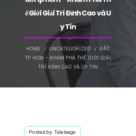
ế Giới Giải Trí Đỉnh Cao và U
y Tín
HOME
UNCATEGORIZED
ĐẤT
TP HCM – KHÁM PHÁ THẾ GIỚI GIẢI
TRÍ ĐỈNH CAO VÀ UY TÍN
Posted by:
Tutelaage