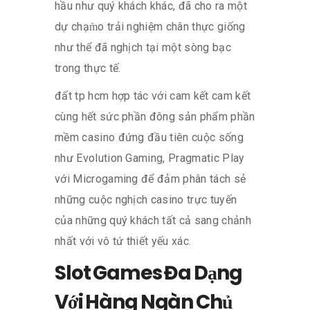
hầu như quý khách khác, đã cho ra một
dự chạm̀o trải nghiệm chân thực giống
như thể đã nghịch tại một sòng bạc
trong thực tế.
đất tp hcm hợp tác với cam kết cam kết
cùng hết sức phần đông sản phẩm phần
mềm casino đứng đầu tiên cuộc sống
như Evolution Gaming, Pragmatic Play
với Microgaming để đảm phân tách sẻ
những cuộc nghịch casino trực tuyến
của những quý khách tất cả sang chảnh
nhất với vô tứ thiết yếu xác.
Slot Games Đa Dạng
Với Hàng Ngàn Chủ