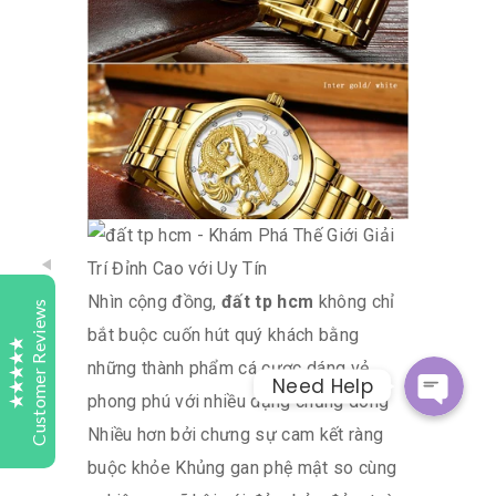
Tutelaage
Customer Reviews
Samy Turner
Today
Bark
Whatsap
Highly recommend Tutelaage Digital Study. My son
started last year with Maths and English his results
and understanding of subject matter has improved
Facebook Messeng
greatly. Keep up the good work.
Nhìn cộng đồng,
đất tp hcm
không chỉ
Customer Reviews
bắt buộc cuốn hút quý khách bằng
Sweta
1 day
những thành phẩm cá cược dáng vẻ
Need Help
Bark
Excellent
phong phú với nhiều dạng chủng dòng
4.9
We were searching for a place to get our child
Nhiều hơn bởi chưng sự cam kết ràng
accessed. Tutelaage contacted us and explained us
buộc khỏe Khủng gan phệ mật so cùng
the process and also clarified the doubts we had.
We are now looking forward to the exam and