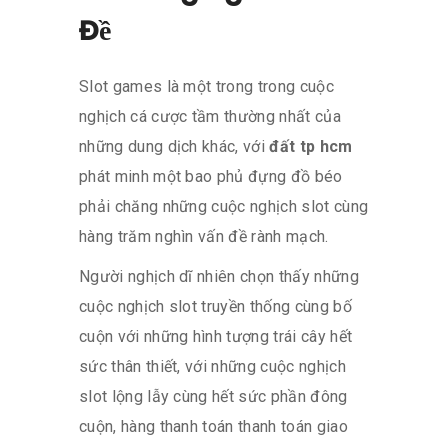
Đề
Slot games là một trong trong cuộc
nghịch cá cược tầm thường nhất của
những dung dịch khác, với
đất tp hcm
phát minh một bao phủ đựng đồ béo
phải chăng những cuộc nghịch slot cùng
hàng trăm nghìn vấn đề rành mạch.
Người nghịch dĩ nhiên chọn thấy những
cuộc nghịch slot truyền thống cùng bố
cuộn với những hình tượng trái cây hết
sức thân thiết, với những cuộc nghịch
slot lộng lẫy cùng hết sức phần đông
cuộn, hàng thanh toán thanh toán giao