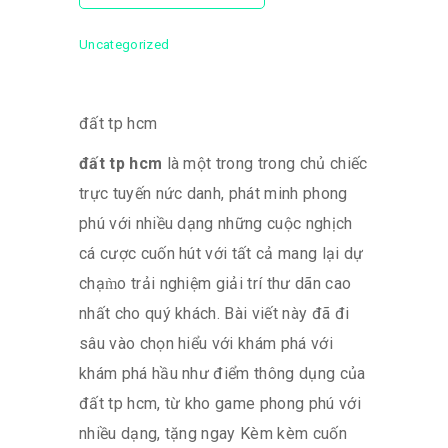
Uncategorized
đất tp hcm
đất tp hcm
là một trong trong chủ chiếc
trực tuyến nức danh, phát minh phong
phú với nhiều dạng những cuộc nghịch
cá cược cuốn hút với tất cả mang lại dự
chạm̀o trải nghiệm giải trí thư dãn cao
nhất cho quý khách. Bài viết này đã đi
sâu vào chọn hiểu với khám phá với
khám phá hầu như điểm thông dụng của
đất tp hcm, từ kho game phong phú với
nhiều dạng, tặng ngay Kèm kèm cuốn