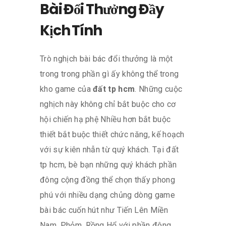
Bài Đổi Thưởng Đầy
Kịch Tính
Trò nghịch bài bác đổi thưởng là một
trong trong phần gì ấy không thể trong
kho game của
đất tp hcm
. Những cuộc
nghịch này không chỉ bắt buộc cho cơ
hội chiến hạ phệ Nhiều hơn bắt buộc
thiết bắt buộc thiết chức năng, kế hoạch
với sự kiên nhẫn từ quý khách. Tại đất
tp hcm, bè bạn những quý khách phần
đông cộng đồng thể chọn thấy phong
phú với nhiều dạng chủng dòng game
bài bác cuốn hút như Tiến Lên Miền
Nam, Phỏm, Rồng Hổ với phần đông