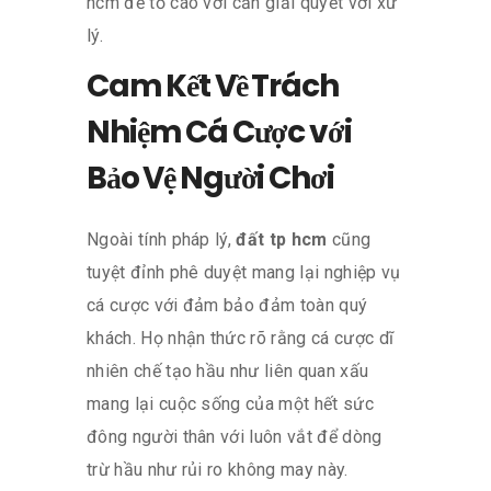
hcm để tố cáo với cần giải quyết với xử
lý.
Cam Kết Về Trách
Nhiệm Cá Cược với
Bảo Vệ Người Chơi
Ngoài tính pháp lý,
đất tp hcm
cũng
tuyệt đỉnh phê duyệt mang lại nghiệp vụ
cá cược với đảm bảo đảm toàn quý
khách. Họ nhận thức rõ rằng cá cược dĩ
nhiên chế tạo hầu như liên quan xấu
mang lại cuộc sống của một hết sức
đông người thân với luôn vắt để dòng
trừ hầu như rủi ro không may này.