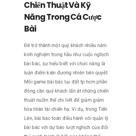
Chiến Thuật Và Kỹ
Năng Trong Cá Cược
Bài
Để trở thành một quý khách nhiều năm
kinh nghiệm trong hầu như cuộc nghịch
bài bác, sự hiểu biết với chức năng là
luận điểm kiện đương nhiên tiên quyết.
Mỗi game bài bác tại đất tp hcm phần
đông cần quý khách lấn át những chiến
thuật nuốm thể chi tiết để giảm giảm
hóa nhân tài chiến hạ. Ví dụ, trong Tiến
Lên, bài bác toán điều hành với quản lý
bài bác với dự báo lượt nghịch của đối