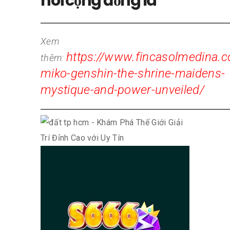
nói cộng đồng là
Xem
https://www.fincasolmedina.
thêm:
miko-genshin-the-shrine-maidens-
mystique-and-power-unveiled/