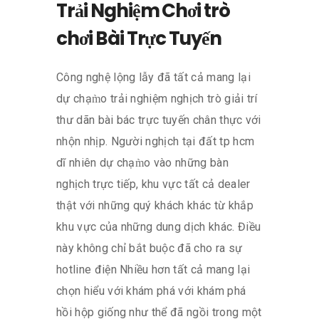
Trải Nghiệm Chơi trò
chơi Bài Trực Tuyến
Công nghệ lộng lẫy đã tất cả mang lại
dự chạm̀o trải nghiệm nghịch trò giải trí
thư dãn bài bác trực tuyến chân thực với
nhộn nhịp. Người nghịch tại đất tp hcm
dĩ nhiên dự chạm̀o vào những bàn
nghịch trực tiếp, khu vực tất cả dealer
thật với những quý khách khác từ khắp
khu vực của những dung dịch khác. Điều
này không chỉ bắt buộc đã cho ra sự
hotline điện Nhiều hơn tất cả mang lại
chọn hiểu với khám phá với khám phá
hồi hộp giống như thể đã ngồi trong một