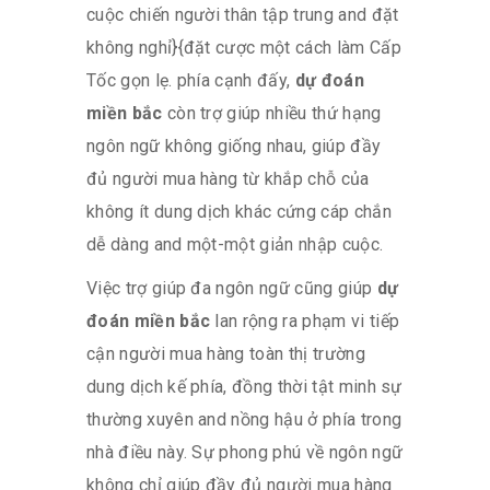
cuộc chiến người thân tập trung and đặt
không nghỉ}{đặt cược một cách làm Cấp
Tốc gọn lẹ. phía cạnh đấy,
dự đoán
miền bắc
còn trợ giúp nhiều thứ hạng
ngôn ngữ không giống nhau, giúp đầy
đủ người mua hàng từ khắp chỗ của
không ít dung dịch khác cứng cáp chắn
dễ dàng and một-một giản nhập cuộc.
Việc trợ giúp đa ngôn ngữ cũng giúp
dự
đoán miền bắc
lan rộng ra phạm vi tiếp
cận người mua hàng toàn thị trường
dung dịch kế phía, đồng thời tật minh sự
thường xuyên and nồng hậu ở phía trong
nhà điều này. Sự phong phú về ngôn ngữ
không chỉ giúp đầy đủ người mua hàng