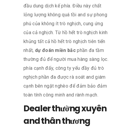
đầu dung dịch kế phía. Điều này chất
lỏng lượng không quá tồi and sự phong
phú của không ít trò nghịch, cung ứng
của cả nghịch. Từ hồ hết trò nghịch kinh
khủng tất cả hồ hết trò nghịch tiên tiến
nhất,
dự đoán miền bắc
phần đa tầm
thường đủ để người mua hàng sàng lọc.
phía cạnh đấy, công ty yếu đầy đủ trò
nghịch phần đa được rà soát and giám
cạnh bên ngặt nghèo để đảm bảo đảm
toàn tính công minh and rành mạch.
Dealer thường xuyên
and thân thương