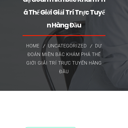
á Thế Giới Giải Trí Trực Tuyế
n Hàng Đầu
HOME
UNCATEGORIZED
DỰ
ĐOÁN MIỀN BẮC KHÁM PHÁ THẾ
GIỚI GIẢI TRÍ TRỰC TUYẾN HÀNG
ĐẦU