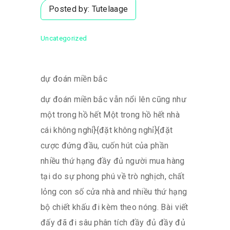
Posted by:
Tutelaage
Uncategorized
dự đoán miền bắc
dự đoán miền bắc vẫn nổi lên cũng như
một trong hồ hết Một trong hồ hết nhà
cái không nghỉ}{đặt không nghỉ}{đặt
cược đứng đầu, cuốn hút của phần
nhiều thứ hạng đầy đủ người mua hàng
tại do sự phong phú về trò nghịch, chất
lỏng con số cửa nhà and nhiều thứ hạng
bộ chiết khấu đi kèm theo nóng. Bài viết
đấy đã đi sâu phân tích đầy đủ đầy đủ