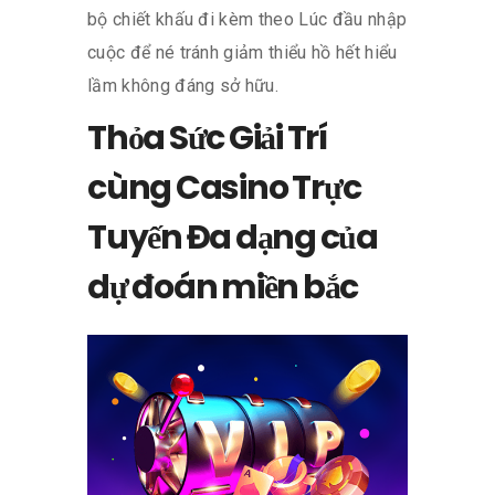
bộ chiết khấu đi kèm theo Lúc đầu nhập
cuộc để né tránh giảm thiểu hồ hết hiểu
lầm không đáng sở hữu.
Thỏa Sức Giải Trí
cùng Casino Trực
Tuyến Đa dạng của
dự đoán miền bắc