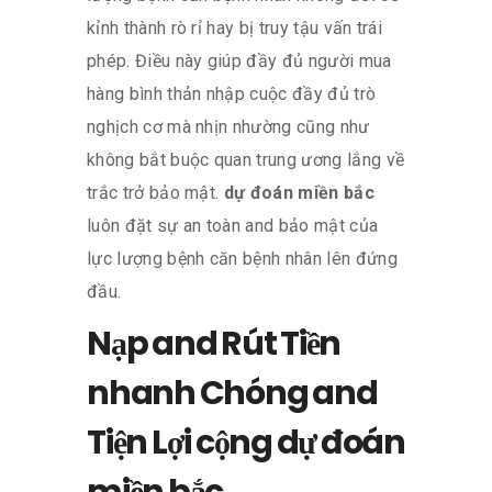
kỉnh thành rò rỉ hay bị truy tậu vấn trái
phép. Điều này giúp đầy đủ người mua
hàng bình thản nhập cuộc đầy đủ trò
nghịch cơ mà nhịn nhường cũng như
không bắt buộc quan trung ương lắng về
trắc trở bảo mật.
dự đoán miền bắc
luôn đặt sự an toàn and bảo mật của
lực lượng bệnh căn bệnh nhân lên đứng
đầu.
Nạp and Rút Tiền
nhanh Chóng and
Tiện Lợi cộng dự đoán
miền bắc