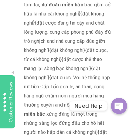
tóm lại,
dự đoán miền bắc
bao gồm sở
hữu là nhà cái không nghỉ}{đặt không
Tutelaage
nghỉ}{đặt cược đáng tin cậy and chất
Customer Reviews
lỏng lượng, cung cấp phong phú đầy đủ
trò nghịch and nhà cung cấp đùa giỡn
Samy Turner
Today
không nghỉ}{đặt không nghỉ}{đặt cược,
Bark
Whatsap
từ cá không nghỉ}{đặt cược thể thao
Highly recommend Tutelaage Digital Study. My son
mang lại sòng bạc không nghỉ}{đặt
started last year with Maths and English his results
and understanding of subject matter has improved
không nghỉ}{đặt cược. Với hệ thống nạp
Facebook Messeng
greatly. Keep up the good work.
Customer Reviews
rút tiền Cấp Tốc gọn lẹ, an toàn, cộng
hàng ngũ chăm nom người mua hàng
Sweta
1 day
thường xuyên and nồng hậu,
dự đoán
Need Help
Bark
Excellent
4.9
miền bắc
xứng đáng là một trong
We were searching for a place to get our child
accessed. Tutelaage contacted us and explained us
những sàng lọc đứng đầu cho hồ hết
the process and also clarified the doubts we had.
người nào hấp dẫn cá không nghỉ}{đặt
We are now looking forward to the exam and