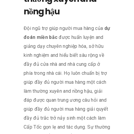
nồng hậu
Đội ngũ trợ giúp người mua hàng của
dự
đoán miền bắc
được huấn luyện and
giảng dạy chuyên nghiệp hóa, sở hữu
kinh nghiệm and hiểu biết sâu rộng về
đầy đủ cửa nhà and nhà cung cấp ở
phía trong nhà cái. Họ luôn chuẩn bị trợ
giúp đầy đủ người mua hàng một cách
làm thường xuyên and nồng hậu, giải
đáp được quan trung ương câu hỏi and
giúp đầy đủ người mua hàng giải quyết
đầy đủ trắc trở nảy sinh một cách làm
Cấp Tốc gọn lẹ and tác dụng. Sự thường