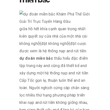
giữa hồ hết khía cạnh quan trọng nhất
kiên quyết sự cửa nhà của một nhà cái
không nghỉ}{đặt không nghỉ}{đặt cược
được xem là hệ thống nạp and rút tiền.
dự đoán miền bắc
thấu hiểu đặc điểm
tập trung này and cũng đã thiết kế and
xây dựng một hệ thống nạp and rút tiền
Cấp Tốc gọn lẹ, thuận luôn thể and an
toàn. Người nghịch cứng cáp chắn sàng
lọc nhiều thứ hạng phương pháp triển
khai nạp and rút tiền không giống nhau,
hợp cùng thiết yếu and đăng ký của bọn