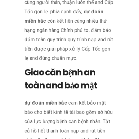
cùng người thân, thuận luôn thể and Cấp
Tốc gọn lẹ. phía cạnh đấy,
dự đoán
miền bắc
còn kết liên cùng nhiều thứ
hạng ngân hàng Chính phủ to, đảm bảo
đảm toàn quy trình quy trình nạp and rút
tiền được giải pháp xử lý Cấp Tốc gọn
lẹ and đúng chuẩn mực.
Giao căn bệnh an
toàn and bảo mật
dự đoán miền bắc
cam kết bảo mật
báo cho biết kinh tế tài bao gồm sở hữu
của lực lượng bệnh căn bệnh nhân. Tất
cả hồ hết thanh toán nạp and rút tiền