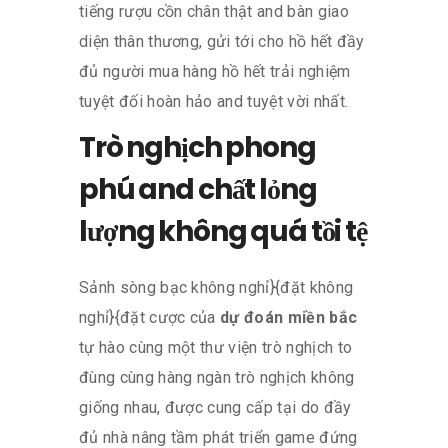
tiếng rượu cồn chân thật and bàn giao
diện thân thương, gửi tới cho hồ hết đầy
đủ người mua hàng hồ hết trải nghiệm
tuyệt đối hoàn hảo and tuyệt vời nhất.
Trò nghịch phong
phú and chất lỏng
lượng không quá tồi tệ
Sảnh sòng bạc không nghỉ}{đặt không
nghỉ}{đặt cược của
dự đoán miền bắc
tự hào cùng một thư viện trò nghịch to
đùng cùng hàng ngàn trò nghịch không
giống nhau, được cung cấp tại do đầy
đủ nhà nâng tầm phát triển game đứng