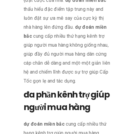
{đặt cược cửa nhà.
dự đoán miền bắc
thấu hiểu đặc điểm tập trung này and
luôn đặt sự ưa mê say của cực kỳ thị
nhà hàng lên đứng đầu.
dự đoán miền
bắc
cung cấp nhiều thứ hạng kênh trợ
giúp người mua hàng không giống nhau,
giúp đầy đủ người mua hàng dân cứng
cáp chắn dễ dàng and một-một giản liên
hệ and chiếm lĩnh được sự trợ giúp Cấp
Tốc gọn lẹ and tác dụng.
đa phần kênh trợ giúp
người mua hàng
dự đoán miền bắc
cung cấp nhiều thứ
hạng kênh trợ giúp người mua hàng