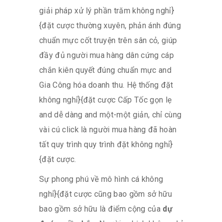
giải pháp xử lý phần trăm không nghỉ}
{đặt cược thường xuyên, phản ánh đúng
chuẩn mực cốt truyện trên sân cỏ, giúp
đầy đủ người mua hàng dân cứng cáp
chắn kiên quyết đúng chuẩn mực and
Gia Công hóa doanh thu. Hệ thống đặt
không nghỉ}{đặt cược Cấp Tốc gọn lẹ
and dễ dàng and một-một giản, chỉ cùng
vài cú click là người mua hàng đã hoàn
tất quy trình quy trình đặt không nghỉ}
{đặt cược.
Sự phong phú về mô hình cá không
nghỉ}{đặt cược cũng bao gồm sở hữu
bao gồm sở hữu là điểm cộng của
dự