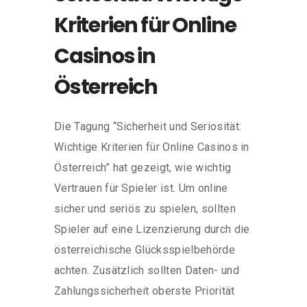
Kriterien für Online
Casinos in
Österreich
Die Tagung “Sicherheit und Seriosität:
Wichtige Kriterien für Online Casinos in
Österreich” hat gezeigt, wie wichtig
Vertrauen für Spieler ist. Um online
sicher und seriös zu spielen, sollten
Spieler auf eine Lizenzierung durch die
österreichische Glücksspielbehörde
achten. Zusätzlich sollten Daten- und
Zahlungssicherheit oberste Priorität