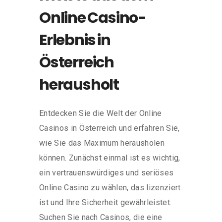
Online Casino-
Erlebnis in
Österreich
herausholt
Entdecken Sie die Welt der Online
Casinos in Österreich und erfahren Sie,
wie Sie das Maximum herausholen
können. Zunächst einmal ist es wichtig,
ein vertrauenswürdiges und seriöses
Online Casino zu wählen, das lizenziert
ist und Ihre Sicherheit gewährleistet.
Suchen Sie nach Casinos, die eine