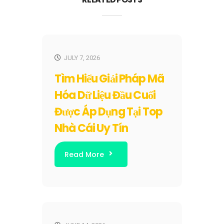
JULY 7, 2026
Tìm Hiểu Giải Pháp Mã
Hóa Dữ Liệu Đầu Cuối
Được Áp Dụng Tại Top
Nhà Cái Uy Tín
Read More