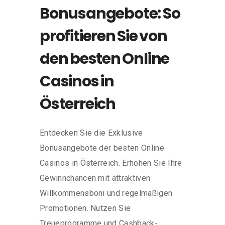
Bonusangebote: So
profitieren Sie von
den besten Online
Casinos in
Österreich
Entdecken Sie die Exklusive
Bonusangebote der besten Online
Casinos in Österreich. Erhöhen Sie Ihre
Gewinnchancen mit attraktiven
Willkommensboni und regelmäßigen
Promotionen. Nutzen Sie
Treueprogramme und Cashback-