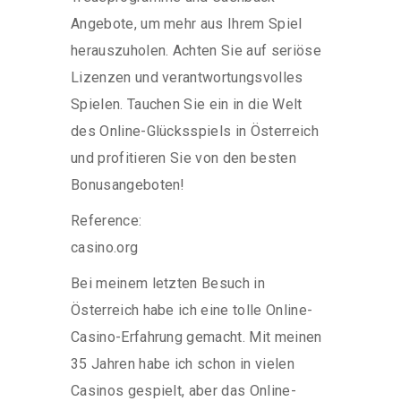
Angebote, um mehr aus Ihrem Spiel
herauszuholen. Achten Sie auf seriöse
Lizenzen und verantwortungsvolles
Spielen. Tauchen Sie ein in die Welt
des Online-Glücksspiels in Österreich
und profitieren Sie von den besten
Bonusangeboten!
Reference:
casino.org
Bei meinem letzten Besuch in
Österreich habe ich eine tolle Online-
Casino-Erfahrung gemacht. Mit meinen
35 Jahren habe ich schon in vielen
Casinos gespielt, aber das Online-