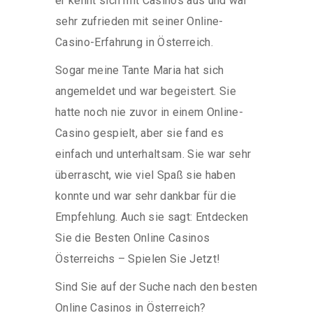
er kennt sich mit Casinos aus und war
sehr zufrieden mit seiner Online-
Casino-Erfahrung in Österreich.
Sogar meine Tante Maria hat sich
angemeldet und war begeistert. Sie
hatte noch nie zuvor in einem Online-
Casino gespielt, aber sie fand es
einfach und unterhaltsam. Sie war sehr
überrascht, wie viel Spaß sie haben
konnte und war sehr dankbar für die
Empfehlung. Auch sie sagt: Entdecken
Sie die Besten Online Casinos
Österreichs – Spielen Sie Jetzt!
Sind Sie auf der Suche nach den besten
Online Casinos in Österreich?