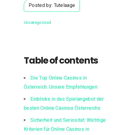
Posted by:
Tutelaage
Uncategorized
Table of contents
Die Top Online Casinos in
Österreich: Unsere Empfehlungen
Einblicke in das Spielangebot der
besten Online Casinos Österreichs
Sicherheit und Seriosität: Wichtige
Kriterien für Online Casinos in