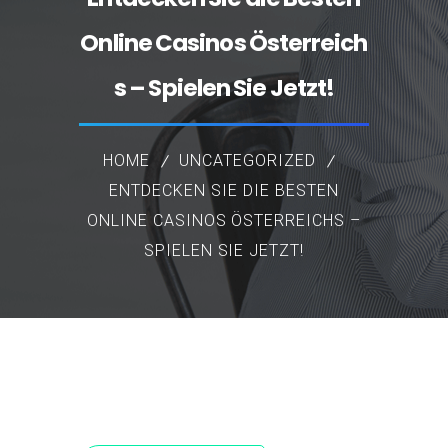
Online Casinos Österreich
s – Spielen Sie Jetzt!
HOME
UNCATEGORIZED
ENTDECKEN SIE DIE BESTEN
ONLINE CASINOS ÖSTERREICHS –
SPIELEN SIE JETZT!