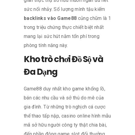
giãn thực thụ sở hữu muôn ngàn ưu hết
sức nổi nhảy. Số lượng mình tậu kiếm
backlinks vào Game88
củng chũm là 1
trong triệu chứng thực chiết biệt nhất
mang lại sức hút nằm tổn phí trong
phòng tính năng này.
Kho trò chơi Đồ Sộ và
Đa Dạng
Game88 duy nhất kho game khổng lồ,
bán các nhu cầu và sở thú do mê của
gia đình. Từ những trò nghịch cá cược
thể thao tấp nập, casino online hình mẫu
mã sở hữu người công ty thật chia bài,
đến phần đông game slot đổi thưởng