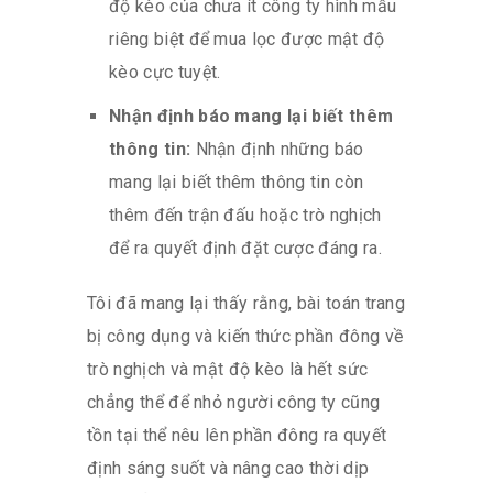
độ kèo của chưa ít công ty hình mẫu
riêng biệt để mua lọc được mật độ
kèo cực tuyệt.
Nhận định báo mang lại biết thêm
thông tin:
Nhận định những báo
mang lại biết thêm thông tin còn
thêm đến trận đấu hoặc trò nghịch
để ra quyết định đặt cược đáng ra.
Tôi đã mang lại thấy rằng, bài toán trang
bị công dụng và kiến thức phần đông về
trò nghịch và mật độ kèo là hết sức
chẳng thể để nhỏ người công ty cũng
tồn tại thể nêu lên phần đông ra quyết
định sáng suốt và nâng cao thời dịp