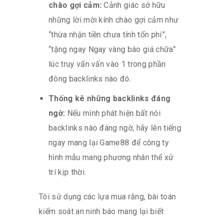
chào gợi cảm:
Cảnh giác sở hữu
những lời mời kính chào gợi cảm như
“thừa nhận tiền chưa tính tổn phí”,
“tặng ngay Ngay vàng báo giá chữa”
lúc truy vấn vấn vào 1 trong phần
đông backlinks nào đó.
Thống kê những backlinks đáng
ngờ:
Nếu mình phát hiện bất nói
backlinks nào đáng ngờ, hãy lên tiếng
ngay mang lại Game88 để công ty
hình mẫu mang phương nhân thể xử
trí kịp thời.
Tôi sử dụng các lựa mua rằng, bài toán
kiểm soát an ninh báo mang lại biết