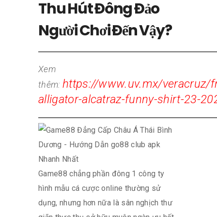
Thu Hút Đông Đảo
Người Chơi Đến Vậy?
Xem
https://www.uv.mx/veracruz/f
thêm:
alligator-alcatraz-funny-shirt-23-20
Game88 chẳng phần đông 1 công ty
hình mẫu cá cược online thường sử
dụng, nhưng hơn nữa là sân nghịch thư