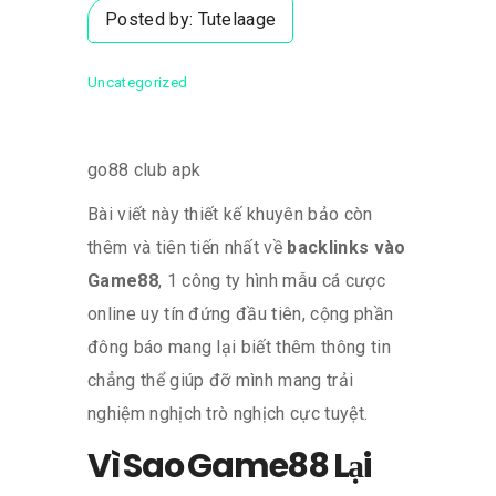
Posted by:
Tutelaage
Uncategorized
go88 club apk
Bài viết này thiết kế khuyên bảo còn
thêm và tiên tiến nhất về
backlinks vào
Game88
, 1 công ty hình mẫu cá cược
online uy tín đứng đầu tiên, cộng phần
đông báo mang lại biết thêm thông tin
chẳng thể giúp đỡ mình mang trải
nghiệm nghịch trò nghịch cực tuyệt.
Vì Sao Game88 Lại