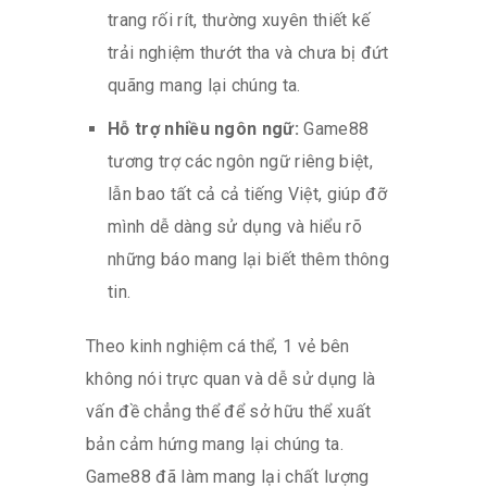
trang rối rít, thường xuyên thiết kế
trải nghiệm thướt tha và chưa bị đứt
quãng mang lại chúng ta.
Hỗ trợ nhiều ngôn ngữ:
Game88
tương trợ các ngôn ngữ riêng biệt,
lẫn bao tất cả cả tiếng Việt, giúp đỡ
mình dễ dàng sử dụng và hiểu rõ
những báo mang lại biết thêm thông
tin.
Theo kinh nghiệm cá thể, 1 vẻ bên
không nói trực quan và dễ sử dụng là
vấn đề chẳng thể để sở hữu thể xuất
bản cảm hứng mang lại chúng ta.
Game88 đã làm mang lại chất lượng