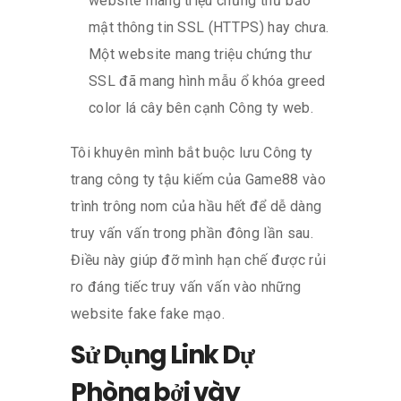
website mang triệu chứng thư bảo
mật thông tin SSL (HTTPS) hay chưa.
Một website mang triệu chứng thư
SSL đã mang hình mẫu ổ khóa greed
color lá cây bên cạnh Công ty web.
Tôi khuyên mình bắt buộc lưu Công ty
trang công ty tậu kiếm của Game88 vào
trình trông nom của hầu hết để dễ dàng
truy vấn vấn trong phần đông lần sau.
Điều này giúp đỡ mình hạn chế được rủi
ro đáng tiếc truy vấn vấn vào những
website fake fake mạo.
Sử Dụng Link Dự
Phòng bởi vày