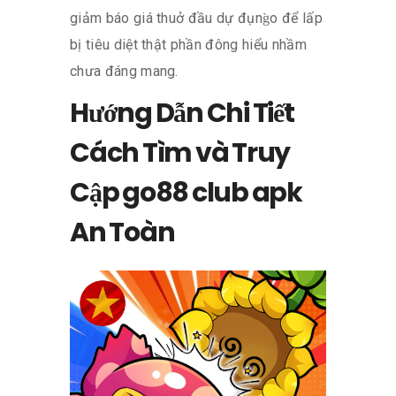
giảm báo giá thuở đầu dự đụng̀o để lấp
bị tiêu diệt thật phần đông hiểu nhầm
chưa đáng mang.
Hướng Dẫn Chi Tiết
Cách Tìm và Truy
Cập go88 club apk
An Toàn