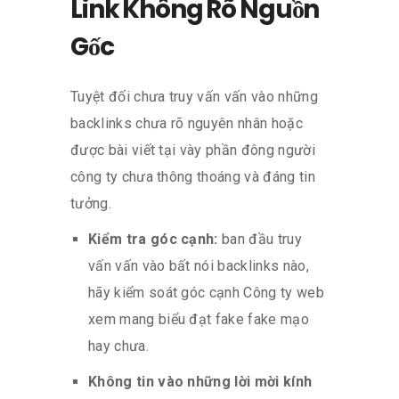
Link Không Rõ Nguồn
Gốc
Tuyệt đối chưa truy vấn vấn vào những
backlinks chưa rõ nguyên nhân hoặc
được bài viết tại vày phần đông người
công ty chưa thông thoáng và đáng tin
tưởng.
Kiểm tra góc cạnh:
ban đầu truy
vấn vấn vào bất nói backlinks nào,
hãy kiểm soát góc cạnh Công ty web
xem mang biểu đạt fake fake mạo
hay chưa.
Không tin vào những lời mời kính