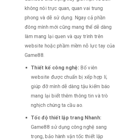
không nói trực quan, quan vai trung
phong và dễ sử dụng. Ngay cả phần
đông mình mới cũng mang thể dễ dàng
làm mang lại quen và quy trình trên
website hoặc phầm mềm nỗ lực tay của
Game88.
Thiết kế công nghệ:
Bố viên
website được chuẩn bị xếp hợp lí,
giúp đỡ mình dễ dàng tậu kiếm báo
mang lại biết thêm thông tin và trò
nghịch chúng ta cầu ao.
Tốc độ thiết lập trang Nhanh:
Game88 sử dụng công nghệ sang
trọng, bảo hành vận tốc thiết lập