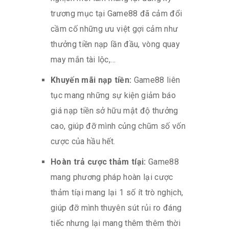
trương mục tại Game88 đã cảm đổi
cầm cố những ưu việt gợi cảm như
thưởng tiền nạp lần đầu, vòng quay
may mắn tài lộc,…
Khuyến mãi nạp tiền:
Game88 liên
tục mang những sự kiện giảm báo
giá nạp tiền sở hữu mật độ thưởng
cao, giúp đỡ mình củng chũm số vốn
cược của hầu hết.
Hoàn trả cược thảm tíại:
Game88
mang phương pháp hoàn lại cược
thảm tíại mang lại 1 số ít trò nghịch,
giúp đỡ mình thuyên sút rủi ro đáng
tiếc nhưng lại mang thêm thêm thời