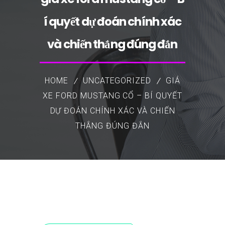
í quyết dự đoán chính xác
và chiến thắng đúng đắn
HOME
UNCATEGORIZED
GIÁ
XE FORD MUSTANG CỔ – BÍ QUYẾT
DỰ ĐOÁN CHÍNH XÁC VÀ CHIẾN
THẮNG ĐÚNG ĐẮN