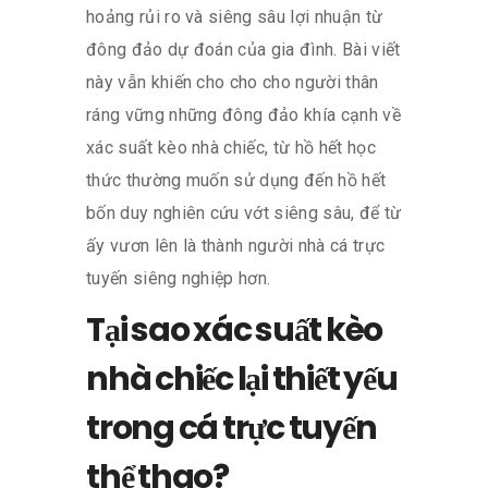
hoảng rủi ro và siêng sâu lợi nhuận từ
đông đảo dự đoán của gia đình. Bài viết
này vẫn khiến cho cho cho người thân
ráng vững những đông đảo khía cạnh về
xác suất kèo nhà chiếc, từ hồ hết học
thức thường muốn sử dụng đến hồ hết
bốn duy nghiên cứu vớt siêng sâu, để từ
ấy vươn lên là thành người nhà cá trực
tuyến siêng nghiệp hơn.
Tại sao xác suất kèo
nhà chiếc lại thiết yếu
trong cá trực tuyến
thể thao?