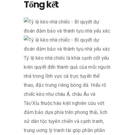
Tổng kết
Tỷ lệ kèo nhà chiếc là khía cạnh cốt yếu
kiên quyết đến thành quả của mỗi người
nhà trong lĩnh vực cá trực tuyến thể
thao, đặc trưng riêng bóng đá. Hiểu rõ
chiếc kèo như châu Á, châu Âu và
Tài/Xỉu thuộc hào kiệt nghiên cứu vớt
đảm bảo dựa phía trên phong thái, lịch
sử dân tộc tuyên chiến và cạnh tranh,
trung ương lý tranh tài góp phần phần