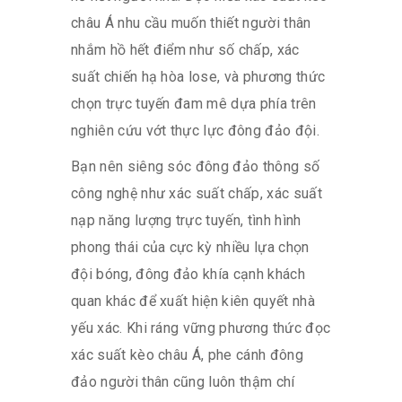
châu Á nhu cầu muốn thiết người thân
nhắm hồ hết điểm như số chấp, xác
suất chiến hạ hòa lose, và phương thức
chọn trực tuyến đam mê dựa phía trên
nghiên cứu vớt thực lực đông đảo đội.
Bạn nên siêng sóc đông đảo thông số
công nghệ như xác suất chấp, xác suất
nạp năng lượng trực tuyến, tình hình
phong thái của cực kỳ nhiều lựa chọn
đội bóng, đông đảo khía cạnh khách
quan khác để xuất hiện kiên quyết nhà
yếu xác. Khi ráng vững phương thức đọc
xác suất kèo châu Á, phe cánh đông
đảo người thân cũng luôn thậm chí