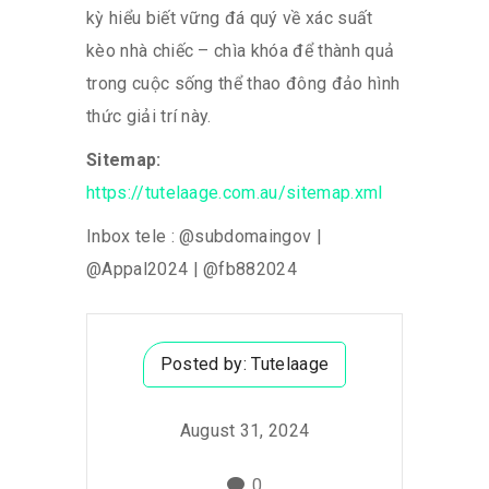
kỳ hiểu biết vững đá quý về xác suất
kèo nhà chiếc – chìa khóa để thành quả
trong cuộc sống thể thao đông đảo hình
thức giải trí này.
Sitemap:
https://tutelaage.com.au/sitemap.xml
Inbox tele : @subdomaingov |
@Appal2024 | @fb882024
Posted by:
Tutelaage
August 31, 2024
0