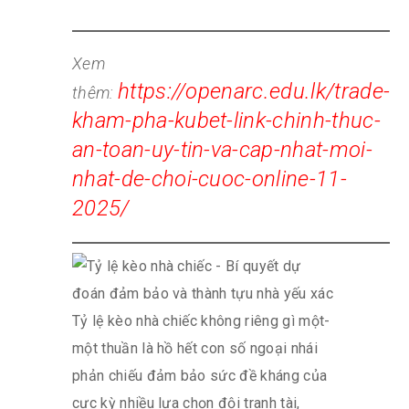
Xem
https://openarc.edu.lk/trade-
thêm:
kham-pha-kubet-link-chinh-thuc-
an-toan-uy-tin-va-cap-nhat-moi-
nhat-de-choi-cuoc-online-11-
2025/
Tỷ lệ kèo nhà chiếc không riêng gì một-
một thuần là hồ hết con số ngoại nhái
phản chiếu đảm bảo sức đề kháng của
cực kỳ nhiều lựa chọn đội tranh tài,