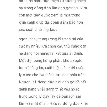
bảo hơn hoặc xuất hiện xu hướng chiến
hạ trong đông đảo lần gặp gỡ nhau vừa
còn mới đây được xem là một trong
khía cạnh giúp dự đoán đảm bảo hơn
xác suất chiến hạ lose.
ngoại nhái, trung ương lý tranh tài của
cực kỳ nhiều lựa chọn cầu thủ cũng can
hệ đáng nói mang lại kết quả ải đánh.
Một đội bóng hưng phấn, khỏe apple
tợn về lòng tin, xuất hiện hào kiệt quản
lý cuộc chơi và thành tựu cao phía trên.
Ngược lại, đông đảo đội gặp gỡ hồ hết
gánh nặng vì ải đánh thiết yếu hoặc
trung ương lý đậy láy dễ bận rộn sai
lầm và mất điểm. Hiểu rõ đông đảo khía