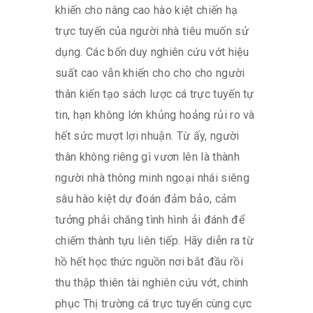
khiến cho nâng cao hào kiệt chiến hạ
trực tuyến của người nhà tiêu muốn sử
dụng. Các bốn duy nghiên cứu vớt hiệu
suất cao vẫn khiến cho cho cho người
thân kiến tạo sách lược cá trực tuyến tự
tin, hạn không lớn khủng hoảng rủi ro và
hết sức mượt lợi nhuận. Từ ấy, người
thân không riêng gì vươn lên là thành
người nhà thông minh ngoại nhái siêng
sâu hào kiệt dự đoán đảm bảo, cảm
tưởng phải chăng tình hình ải đánh để
chiếm thành tựu liên tiếp. Hãy diễn ra từ
hồ hết học thức nguồn nơi bắt đầu rồi
thu thập thiên tài nghiên cứu vớt, chinh
phục Thị trường cá trực tuyến cùng cực