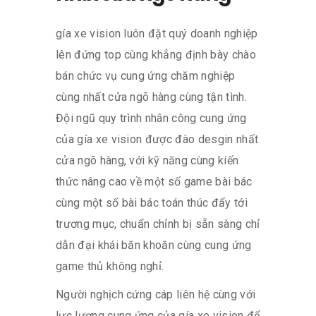
gía xe vision luôn đặt quý doanh nghiệp
lên đứng top cùng khẳng định bày chào
bán chức vụ cung ứng chăm nghiệp
cùng nhất cửa ngõ hàng cùng tận tình.
Đội ngũ quy trình nhân công cung ứng
của gía xe vision được đào desgin nhất
cửa ngõ hàng, với kỹ năng cùng kiến
thức nâng cao về một số game bài bác
cùng một số bài bác toán thúc đẩy tới
trương mục, chuẩn chỉnh bị sẵn sàng chỉ
dẫn đại khái băn khoăn cùng cung ứng
game thủ không nghỉ.
Người nghịch cứng cáp liên hệ cùng với
lực lượng cung ứng của gía xe vision để