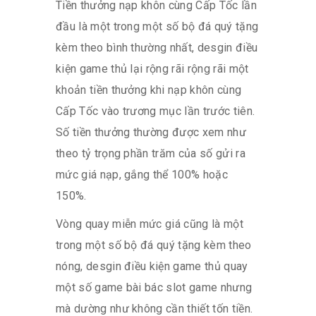
Tiền thưởng nạp khôn cùng Cấp Tốc lần
đầu là một trong một số bộ đá quý tặng
kèm theo bình thường nhất, desgin điều
kiện game thủ lại rộng rãi rộng rãi một
khoản tiền thưởng khi nạp khôn cùng
Cấp Tốc vào trương mục lần trước tiên.
Số tiền thưởng thường được xem như
theo tỷ trọng phần trăm của số gửi ra
mức giá nạp, gắng thể 100% hoặc
150%.
Vòng quay miễn mức giá cũng là một
trong một số bộ đá quý tặng kèm theo
nóng, desgin điều kiện game thủ quay
một số game bài bác slot game nhưng
mà dường như không cần thiết tốn tiền.