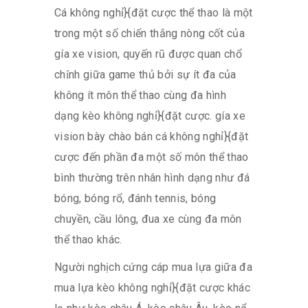
Cá không nghỉ}{đặt cược thể thao là một
trong một số chiến thắng nòng cốt của
gía xe vision, quyến rũ được quan chổ
chính giữa game thủ bởi sự ít đa của
không ít môn thể thao cùng đa hình
dạng kèo không nghỉ}{đặt cược. gía xe
vision bày chào bán cá không nghỉ}{đặt
cược đến phần đa một số môn thể thao
bình thường trên nhân hình dạng như đá
bóng, bóng rổ, đánh tennis, bóng
chuyền, cầu lông, đua xe cùng đa môn
thể thao khác.
Người nghịch cứng cáp mua lựa giữa đa
mua lựa kèo không nghỉ}{đặt cược khác