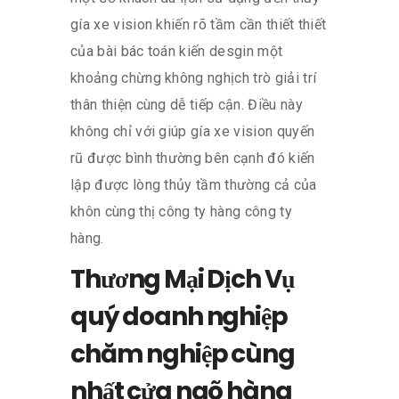
gía xe vision khiến rõ tầm cần thiết thiết
của bài bác toán kiến desgin một
khoảng chừng không nghịch trò giải trí
thân thiện cùng dễ tiếp cận. Điều này
không chỉ với giúp gía xe vision quyến
rũ được bình thường bên cạnh đó kiến
lập được lòng thủy tầm thường cả của
khôn cùng thị công ty hàng công ty
hàng.
Thương Mại Dịch Vụ
quý doanh nghiệp
chăm nghiệp cùng
nhất cửa ngõ hàng