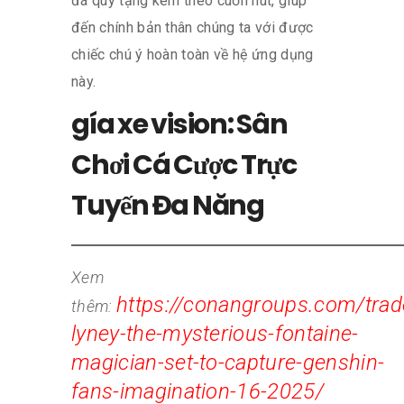
đá quý tặng kèm theo cuốn hút, giúp
đến chính bản thân chúng ta với được
chiếc chú ý hoàn toàn về hệ ứng dụng
này.
gía xe vision: Sân
Chơi Cá Cược Trực
Tuyến Đa Năng
Xem
https://conangroups.com/trad
thêm:
lyney-the-mysterious-fontaine-
magician-set-to-capture-genshin-
fans-imagination-16-2025/