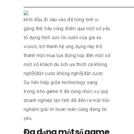
khởi đầu đi sâu vào đã từng tinh vi
gắng thể, hãy cùng điểm qua một số yếu
tố dạng hình sức lôi cuốn của gía xe
vision, trở thành hệ ứng dụng này trở
thành một mua lựa đứng top đến một số
một số khách du lịch ưa thích cá không
nghỉ}{đặt cược không nghỉ}{đặt cược.
Sự liên hiệp giữa technology sang
trọng, kho game ít đa cùng chức vụ quý
doanh nghiệp tận tình đã đến ra một trải
nghiệm giải trí hoàn toàn cùng đáng tin
yêu.
Đa dạng một số game