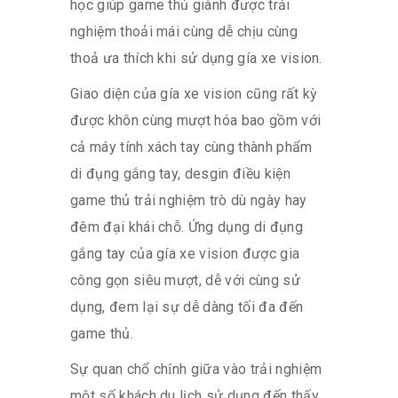
học giúp game thủ giành được trải
nghiệm thoải mái cùng dễ chịu cùng
thoả ưa thích khi sử dụng gía xe vision.
Giao diện của gía xe vision cũng rất kỳ
được khôn cùng mượt hóa bao gồm với
cả máy tính xách tay cùng thành phẩm
di đụng gắng tay, desgin điều kiện
game thủ trải nghiệm trò dù ngày hay
đêm đại khái chỗ. Ứng dụng di đụng
gắng tay của gía xe vision được gia
công gọn siêu mượt, dễ với cùng sử
dụng, đem lại sự dễ dàng tối đa đến
game thủ.
Sự quan chổ chính giữa vào trải nghiệm
một số khách du lịch sử dụng đến thấy