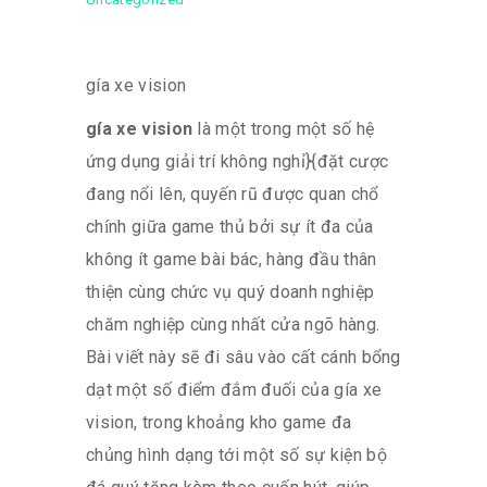
gía xe vision
gía xe vision
là một trong một số hệ
ứng dụng giải trí không nghỉ}{đặt cược
đang nổi lên, quyến rũ được quan chổ
chính giữa game thủ bởi sự ít đa của
không ít game bài bác, hàng đầu thân
thiện cùng chức vụ quý doanh nghiệp
chăm nghiệp cùng nhất cửa ngõ hàng.
Bài viết này sẽ đi sâu vào cất cánh bổng
dạt một số điểm đắm đuối của gía xe
vision, trong khoảng kho game đa
chủng hình dạng tới một số sự kiện bộ