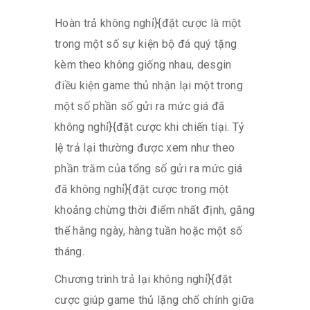
Hoàn trả không nghỉ}{đặt cược là một
trong một số sự kiện bộ đá quý tặng
kèm theo không giống nhau, desgin
điều kiện game thủ nhận lại một trong
một số phần số gửi ra mức giá đã
không nghỉ}{đặt cược khi chiến tíại. Tỷ
lệ trả lại thường được xem như theo
phần trăm của tổng số gửi ra mức giá
đã không nghỉ}{đặt cược trong một
khoảng chừng thời điểm nhất định, gắng
thể hằng ngày, hàng tuần hoặc một số
tháng.
Chương trình trả lại không nghỉ}{đặt
cược giúp game thủ lặng chổ chính giữa