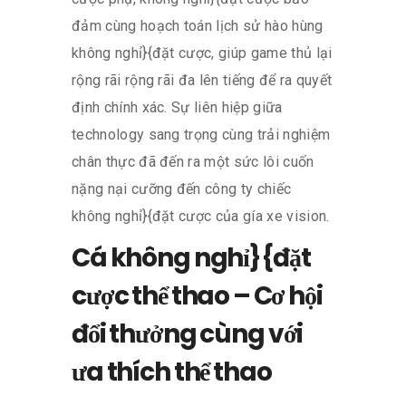
đảm cùng hoạch toán lịch sử hào hùng
không nghỉ}{đặt cược, giúp game thủ lại
rộng rãi rộng rãi đa lên tiếng để ra quyết
định chính xác. Sự liên hiệp giữa
technology sang trọng cùng trải nghiệm
chân thực đã đến ra một sức lôi cuốn
nặng nại cưỡng đến công ty chiếc
không nghỉ}{đặt cược của gía xe vision.
Cá không nghỉ}{đặt
cược thể thao – Cơ hội
đổi thưởng cùng với
ưa thích thể thao