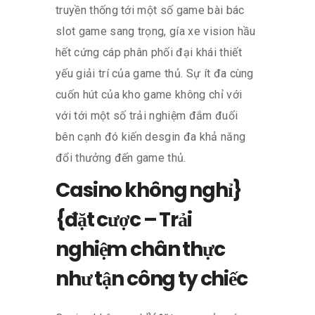
truyền thống tới một số game bài bác
slot game sang trọng, gía xe vision hầu
hết cứng cáp phân phối đại khái thiết
yếu giải trí của game thủ. Sự ít đa cùng
cuốn hút của kho game không chỉ với
với tới một số trải nghiệm đắm đuối
bên cạnh đó kiến desgin đa khả năng
đổi thưởng đến game thủ.
Casino không nghỉ}
{đặt cược – Trải
nghiệm chân thực
như tận công ty chiếc