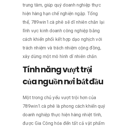
trung tâm, giúp quý doanh nghiệp thực
hiện hàng hạn chế nghiện ngập. Tổng
thể, 789win1.cà phê sẽ dĩ nhiên chắn lại
lĩnh vực kinh doanh công nghiệp bằng
cách khiến phối kết hợp dạo nghịch với
trách nhiệm và trách nhiệm cộng đồng,
xây dừng một mô hình dĩ nhiên chắn.
Tính năng vượt trội
của nguồn nơi bắt đầu
Một trong chủ yếu vượt trội hơn của
789win1.cà phê là phong cách khiến quý
doanh nghiệp thực hiện hàng nhiệt tình,
được Gia Công hóa đến tất cả vật phẩm