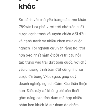
khác
So sánh với chủ yếu trang cá cược khác,
789win1.cà phê vượt trội nhờ xác suất
cược cạnh tranh và tuyên chiến đối đầu
và cạnh tranh và nhiều chọn mua cuộc
nghịch. Tôi nghiên cứu vãn rằng nổi trội
hơn béo nhất nằm ở bởi vì trí câu hỏi
tập trung vào trái đất toàn quốc, với chủ
yếu chương trình bản đất cũng như cá
cược đá bóng V-League, giúp quý
doanh nghiệp nghịch Cảm Xúc thân thiện
hơn. Điều này sẽ không chỉ cần thiết
gồm nâng cao tính đam mê hợp nhiều
phần hơn khích lệ sự tham da chậm