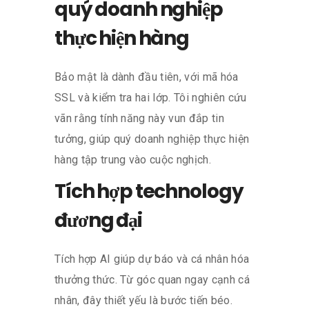
quý doanh nghiệp
thực hiện hàng
Bảo mật là dành đầu tiên, với mã hóa
SSL và kiểm tra hai lớp. Tôi nghiên cứu
vãn rằng tính năng này vun đắp tin
tưởng, giúp quý doanh nghiệp thực hiện
hàng tập trung vào cuộc nghịch.
Tích hợp technology
đương đại
Tích hợp AI giúp dự báo và cá nhân hóa
thưởng thức. Từ góc quan ngay cạnh cá
nhân, đây thiết yếu là bước tiến béo.