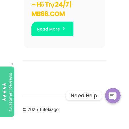
– Hỗ Trợ 24/7 |
MB66.COM
Tutelaage
Customer Reviews
Read More
Samy Turner
Today
Bark
Whatsap
Highly recommend Tutelaage Digital Study. My son
started last year with Maths and English his results
and understanding of subject matter has improved
Facebook Messeng
greatly. Keep up the good work.
Customer Reviews
Sweta
1 day
Need Help
Bark
Excellent
4.9
We were searching for a place to get our child
© 2026 Tutelaage.
accessed. Tutelaage contacted us and explained us
the process and also clarified the doubts we had.
We are now looking forward to the exam and
recommendations.