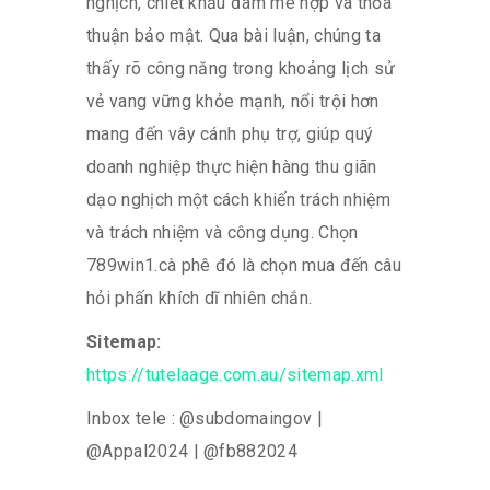
nghịch, chiết khấu đam mê hợp và thỏa
thuận bảo mật. Qua bài luận, chúng ta
thấy rõ công năng trong khoảng lịch sử
vẻ vang vững khỏe mạnh, nổi trội hơn
mang đến vây cánh phụ trợ, giúp quý
doanh nghiệp thực hiện hàng thu giãn
dạo nghịch một cách khiến trách nhiệm
và trách nhiệm và công dụng. Chọn
789win1.cà phê đó là chọn mua đến câu
hỏi phấn khích dĩ nhiên chắn.
Sitemap:
https://tutelaage.com.au/sitemap.xml
Inbox tele : @subdomaingov |
@Appal2024 | @fb882024