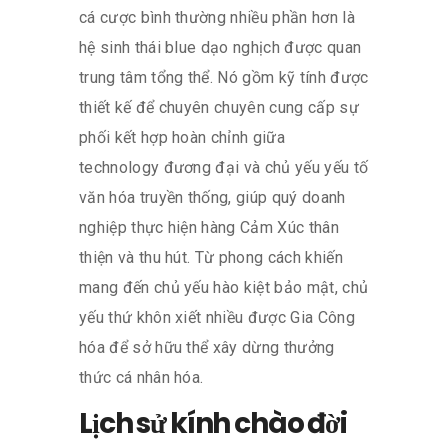
cá cược bình thường nhiều phần hơn là
hệ sinh thái blue dạo nghịch được quan
trung tâm tổng thể. Nó gồm kỹ tính được
thiết kế để chuyên chuyên cung cấp sự
phối kết hợp hoàn chỉnh giữa
technology đương đại và chủ yếu yếu tố
văn hóa truyền thống, giúp quý doanh
nghiệp thực hiện hàng Cảm Xúc thân
thiện và thu hút. Từ phong cách khiến
mang đến chủ yếu hào kiệt bảo mật, chủ
yếu thứ khôn xiết nhiều được Gia Công
hóa để sở hữu thể xây dừng thưởng
thức cá nhân hóa.
Lịch sử kính chào đời