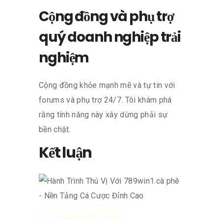
Cộng đồng và phụ trợ
quý doanh nghiệp trải
nghiệm
Cộng đồng khỏe mạnh mẽ và tự tin với
forums và phụ trợ 24/7. Tôi khám phá
rằng tính năng này xây dừng phải sự
bền chặt.
Kết luận