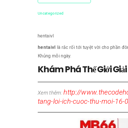
Uncategorized
hentaivl
hentaivl
là rắc rối tới tuyệt vời cho phần 
Khủng mỗi ngày.
Khám Phá Thế Giới Giải T
http://www.thecodeho
Xem thêm:
tang-loi-ich-cuoc-thu-moi-16-