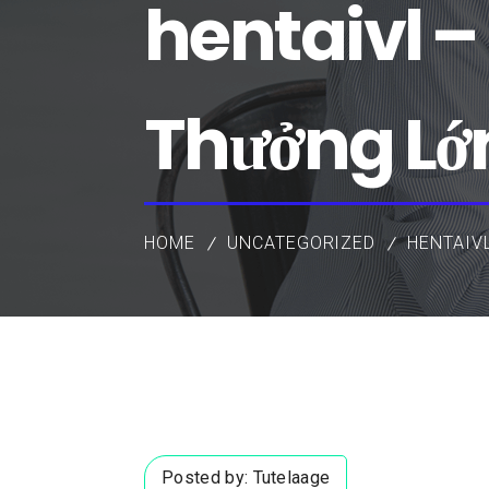
hentaivl –
Thưởng Lớ
HOME
UNCATEGORIZED
HENTAIVL
Posted by:
Tutelaage