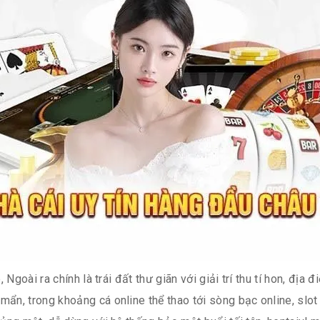
Ngoài ra chính là trái đất thư giãn với giải trí thu tí hon, địa 
n, trong khoảng cá online thể thao tới sòng bạc online, slot