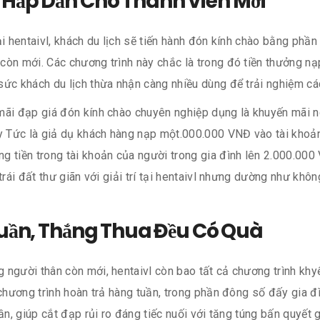
Hấp Dẫn Cho Thành Viên Mới
ại hentaivl, khách du lịch sẽ tiến hành đón kính chào bằng ph
còn mới. Các chương trình này chắc là trong đó tiền thưởng nạ
sức khách du lịch thừa nhận càng nhiều dùng để trải nghiệm cá
ãi đạp giá đón kính chào chuyên nghiệp dụng là khuyến mãi ng
y Tức là giả dụ khách hàng nạp một.000.000 VNĐ vào tài khoản,
 tiền trong tài khoản của người trong gia đình lên 2.000.000 
trái đất thư giãn với giải trí tại hentaivl nhưng dường như kh
uần, Thắng Thua Đều Có Quà
 người thân còn mới, hentaivl còn bao tất cả chương trình kh
chương trình hoàn trả hàng tuần, trong phần đông số đấy gia đì
uần, giúp cắt đạp rủi ro đáng tiếc nuối với tăng túng bấn quyết 