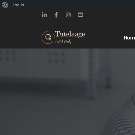
About
Log In
WordPress
Hom