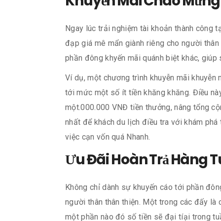
Khuyến Mãi Chào Mừng 
Ngay lúc trải nghiệm tài khoản thành công t
đạp giá mê mẩn giành riêng cho người thân 
phần đông khyến mãi quánh biệt khác, giúp 
Ví dụ, một chương trình khuyễn mãi khuyễn m
tới mức một số ít tiền khăng khăng. Điều nà
một.000.000 VNĐ tiền thưởng, nâng tổng cộng
nhất để khách du lịch điều tra với khám phá 
việc cạn vốn quá Nhanh.
Ưu Đãi Hoàn Trả Hàng T
Không chỉ dành sự khuyến cáo tới phần đông
người thân thân thiện. Một trong các đấy là 
một phần nào đó số tiền sẽ đại tíại trong t