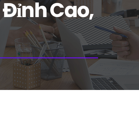
i Đỉnh Cao,