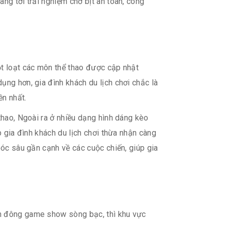
ng tới trải nghiệm chở bịt an toàn, công
ột loạt các môn thể thao được cập nhật
ụng hơn, gia đình khách du lịch chơi chắc là
ền nhất.
thao, Ngoài ra ở nhiều dạng hình dáng kèo
p gia đình khách du lịch chơi thừa nhận càng
bóc sâu gần cạnh về các cuộc chiến, giúp gia
ần đông game show sòng bạc, thì khu vực