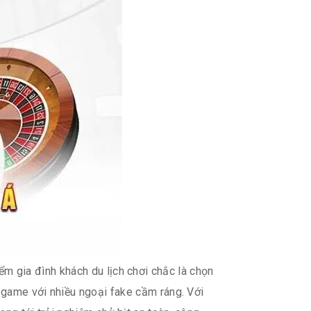
điểm gia đình khách du lịch chơi chắc là chọn
 game với nhiều ngoại fake cầm ráng. Với