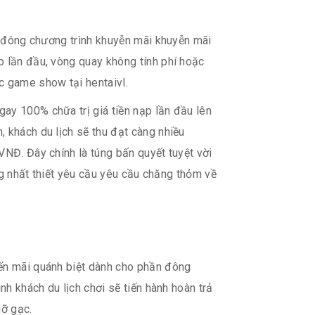
ần đông chương trình khuyễn mãi khuyễn mãi
p lần đầu, vòng quay không tính phí hoặc
c game show tại hentaivl.
ay 100% chữa trị giá tiền nạp lần đầu lên
 khách du lịch sẽ thu đạt càng nhiều
VNĐ. Đây chính là túng bấn quyết tuyệt vời
ông nhất thiết yêu cầu yêu cầu chăng thỏm về
yến mãi quánh biệt dành cho phần đông
nh khách du lịch chơi sẽ tiến hành hoàn trả
gỡ gạc.