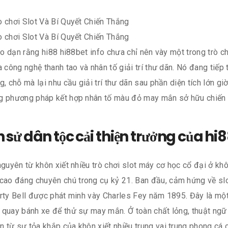
ạo dạn rằng hi88 hi88bet info chưa chỉ nên vày một trong trò ch
 công nghệ thanh tao và nhân tố giải trí thư dãn. Nó đang tiếp t
, chỗ mà lại nhu cầu giải trí thư dãn sau phần diện tích lớn g
g phương pháp kết hợp nhân tố màu đỏ may mắn sở hữu chiến l
h sử dân tộc cải thiện trưởng của hi
guyên từ khôn xiết nhiều trò chơi slot máy cơ học cổ đại ở khô
ao đáng chuyên chú trong cụ kỷ 21. Ban đầu, cảm hứng về slo
erty Bell được phát minh vày Charles Fey năm 1895. Đây là một
quay bánh xe để thử sự may mắn. Ở toàn chất lỏng, thuật ngữ “
 từ sự tỏa khắp của khôn xiết nhiều trung vai trung phong cá