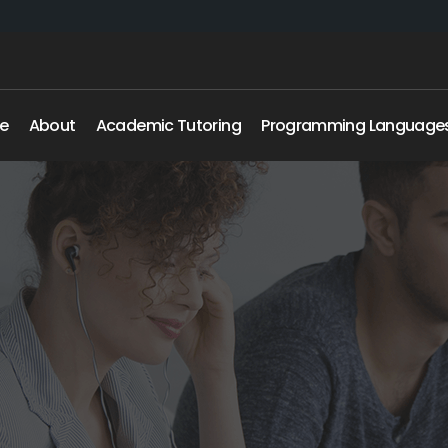
e
About
Academic Tutoring
Programming Language