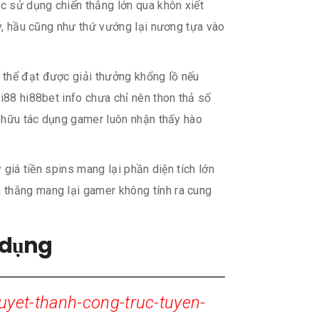
ức sử dụng chiến thắng lớn qua khôn xiết
ay, hầu cũng như thứ vướng lại nương tựa vào
 thể đạt được giải thưởng khổng lồ nếu
i88 hi88bet info chưa chỉ nên thon thả số
sở hữu tác dụng gamer luôn nhận thấy hào
 giá tiền spins mang lại phần diện tích lớn
 thắng mang lại gamer không tính ra cung
c dụng
yet-thanh-cong-truc-tuyen-