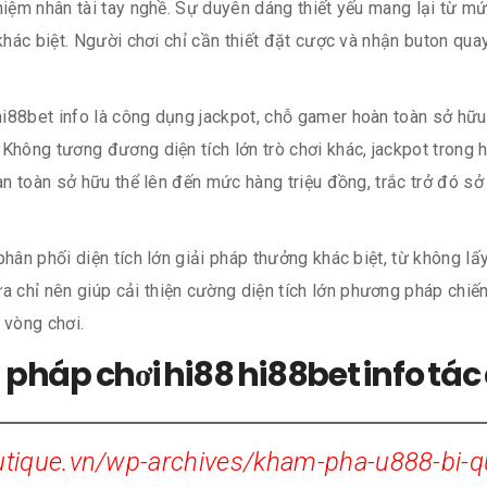
hiệm nhân tài tay nghề. Sự duyên dáng thiết yếu mang lại từ m
 khác biệt. Người chơi chỉ cần thiết đặt cược và nhận buton qu
i88bet info là công dụng jackpot, chỗ gamer hoàn toàn sở hữu
Không tương đương diện tích lớn trò chơi khác, jackpot trong h
oàn toàn sở hữu thể lên đến mức hàng triệu đồng, trắc trở đó 
hân phối diện tích lớn giải pháp thưởng khác biệt, từ không lấy
chỉ nên giúp cải thiện cường diện tích lớn phương pháp chiến
 vòng chơi.
 pháp chơi hi88 hi88bet info tá
tique.vn/wp-archives/kham-pha-u888-bi-qu