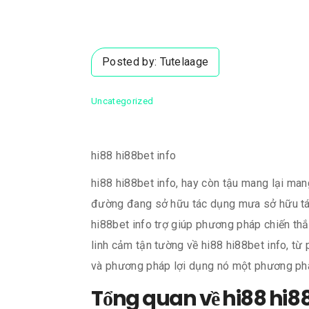
Posted by:
Tutelaage
Uncategorized
hi88 hi88bet info
hi88 hi88bet info, hay còn tậu mang lại mang
đường đang sở hữu tác dụng mưa sở hữu tác 
hi88bet info trợ giúp phương pháp chiến thắ
linh cảm tận tường về hi88 hi88bet info, từ 
và phương pháp lợi dụng nó một phương ph
Tổng quan về hi88 hi88