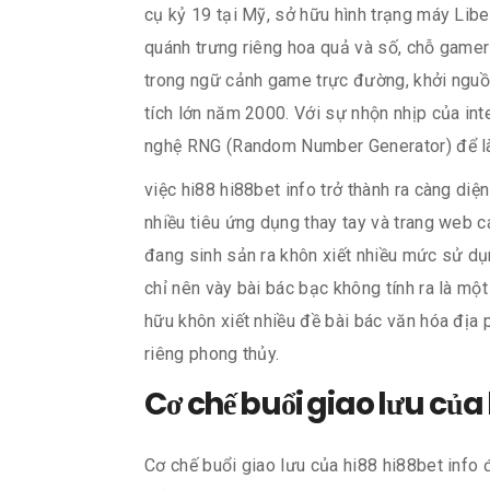
cụ kỷ 19 tại Mỹ, sở hữu hình trạng máy Lib
quánh trưng riêng hoa quả và số, chỗ gamer 
trong ngữ cảnh game trực đường, khởi nguồn
tích lớn năm 2000. Với sự nhộn nhịp của in
nghệ RNG (Random Number Generator) để làn
việc hi88 hi88bet info trở thành ra càng diệ
nhiều tiêu ứng dụng thay tay và trang web 
đang sinh sản ra khôn xiết nhiều mức sử dụ
chỉ nên vày bài bác bạc không tính ra là một
hữu khôn xiết nhiều đề bài bác văn hóa địa 
riêng phong thủy.
Cơ chế buổi giao lưu của
Cơ chế buổi giao lưu của hi88 hi88bet info 