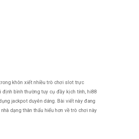
rong khôn xiết nhiều trò chơi slot trực
định bình thường tuy cụ đầy kịch tính, hi88
dụng jackpot duyên dáng. Bài viết này đang
 nhà dạng thân thấu hiểu hơn về trò chơi này