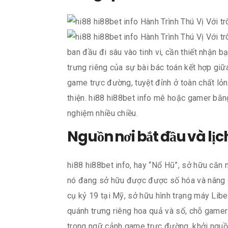
ban đầu đi sâu vào tinh vi, cần thiết nhận b
trưng riêng của sự bài bác toán kết hợp giữa
game trực đường, tuyệt đỉnh ở toàn chất lỏng
thiện. hi88 hi88bet info mê hoặc gamer bằn
nghiệm nhiều chiều.
Nguồn nơi bắt đầu và lịc
hi88 hi88bet info, hay “Nổ Hũ”, sở hữu căn n
nó đang sở hữu được được số hóa và nâng c
cụ kỷ 19 tại Mỹ, sở hữu hình trạng máy Lib
quánh trưng riêng hoa quả và số, chỗ gamer 
trong ngữ cảnh game trực đường, khởi nguồn