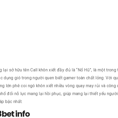
 lại sở hữu tên Call khôn xiết đầy đủ là “Nổ Hũ”, là một trong t
dụng gió trong người quen biết gamer toàn chất lỏng. Với qui 
ng lớn phê coi ngó khôn xiết nhiều vòng quay may rủi và công 
phổ đổi nỗ lực mang lại hồi phục, giúp mang lại thiết yếu người
áp bậc nhất.
bet info