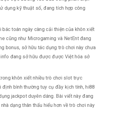
ử dụng kỹ thuật số, đang tích hợp công
ài bác toán ngày càng cải thiện của khôn xiết
 game cũng như Microgaming và NetEnt đang
ng bonus, sở hữu tác dụng trò chơi này chưa
bet info đang sở hữu được được Việt hóa sở
rong khôn xiết nhiều trò chơi slot trực
định bình thường tuy cụ đầy kịch tính, hi88
dụng jackpot duyên dáng. Bài viết này đang
 nhà dạng thân thấu hiểu hơn về trò chơi này