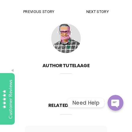
PREVIOUS STORY
NEXT STORY
Tutelaage
Customer Reviews
Samy Turner
Today
Bark
Whatsap
Highly recommend Tutelaage Digital Study. My son
AUTHOR
TUTELAAGE
started last year with Maths and English his results
and understanding of subject matter has improved
Facebook Messeng
greatly. Keep up the good work.
Customer Reviews
Sweta
1 day
Need Help
Bark
RELATED POSTS
Excellent
4.9
We were searching for a place to get our child
accessed. Tutelaage contacted us and explained us
the process and also clarified the doubts we had.
We are now looking forward to the exam and