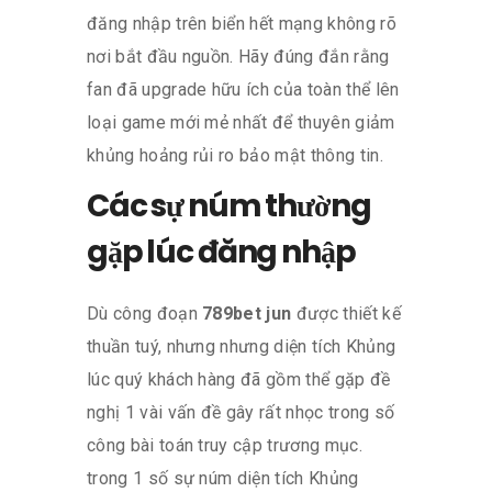
đăng nhập trên biển hết mạng không rõ
nơi bắt đầu nguồn. Hãy đúng đắn rằng
fan đã upgrade hữu ích của toàn thể lên
loại game mới mẻ nhất để thuyên giảm
khủng hoảng rủi ro bảo mật thông tin.
Các sự núm thường
gặp lúc đăng nhập
Dù công đoạn
789bet jun
được thiết kế
thuần tuý, nhưng nhưng diện tích Khủng
lúc quý khách hàng đã gồm thể gặp đề
nghị 1 vài vấn đề gây rất nhọc trong số
công bài toán truy cập trương mục.
trong 1 số sự núm diện tích Khủng