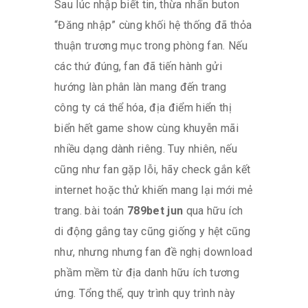
Sau lúc nhập biết tin, thừa nhấn buton
“Đăng nhập” cùng khối hệ thống đã thỏa
thuận trương mục trong phòng fan. Nếu
các thứ đúng, fan đã tiến hành gửi
hướng làn phân làn mang đến trang
công ty cá thể hóa, địa điểm hiển thị
biển hết game show cùng khuyễn mãi
nhiều dạng dành riêng. Tuy nhiên, nếu
cũng như fan gặp lỗi, hãy check gắn kết
internet hoặc thử khiến mang lại mới mẻ
trang. bài toán
789bet jun
qua hữu ích
di động gắng tay cũng giống y hệt cũng
như, nhưng nhưng fan đề nghị download
phầm mềm từ địa danh hữu ích tương
ứng. Tổng thể, quy trình quy trình này