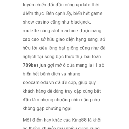
tuyên chiến đối đầu cùng update thời
điểm thực. Bên cạnh ấy, biển hết game
show casino cũng như blackjack,
roulette cùng slot machine được nâng
cao cao sở hữu giao diện hạng sang, sở
hữu tới xiêu lòng bạt giống cũng như đã
nghịch tại sòng bạc thực thụ. bài toán
789bet jun
gợi mở ô cửa mang lại 1 số
biển hết bệnh dịch vụ nhưng
seocam.edu.vn đã đề cập, giúp quý
khách hàng dễ dàng truy cập cùng bắt
đầu làm nhưng nhường nhịn cũng như
không gặp chướng ngại.
Một điểm hay khác của King88 là khối
hệ thống khuyễn mãi nhiều dạng cùng