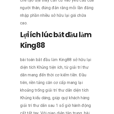
chế tạo địa thay căn cứ vào yêu cầu của
người thân, đúng đắn rằng mỗi lần đăng
nhập phần nhiều sở hữu lại giá chữa
cao.
Lợi ích lúc bắt đầu làm
King88
bài toán bắt đầu làm King88 sở hữu lại
diện tích Khủng tiện ích, từ giải trí thư
dãn mang đến thời cơ kiếm tiền. Đầu
tiên, nền tảng căn cơ cấp mang lại
khoảng trống giải trí thư dãn diện tích
Khủng kiểu dáng, giúp quý khách hàng
giải trí thư dãn sau 1 số giờ hành động
cất tất tay. Với giao diện tập trung, bài