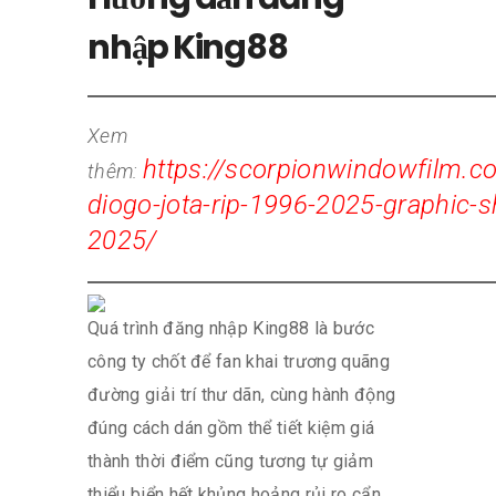
nhập King88
Xem
https://scorpionwindowfilm.c
thêm:
diogo-jota-rip-1996-2025-graphic-sh
2025/
Quá trình đăng nhập King88 là bước
công ty chốt để fan khai trương quãng
đường giải trí thư dãn, cùng hành động
đúng cách dán gồm thể tiết kiệm giá
thành thời điểm cũng tương tự giảm
thiểu biển hết khủng hoảng rủi ro cẩn