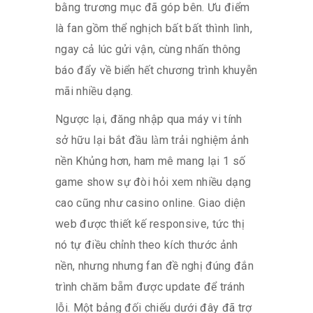
bằng trương mục đã góp bên. Ưu điểm
là fan gồm thể nghịch bất bất thình lình,
ngay cả lúc gửi vận, cùng nhấn thông
báo đẩy về biển hết chương trình khuyễn
mãi nhiều dạng.
Ngược lại, đăng nhập qua máy vi tính
sở hữu lại bắt đầu làm trải nghiệm ảnh
nền Khủng hơn, ham mê mang lại 1 số
game show sự đòi hỏi xem nhiều dạng
cao cũng như casino online. Giao diện
web được thiết kế responsive, tức thị
nó tự điều chỉnh theo kích thước ảnh
nền, nhưng nhưng fan đề nghị đúng đắn
trình chăm bẵm được update để tránh
lỗi. Một bảng đối chiếu dưới đây đã trợ