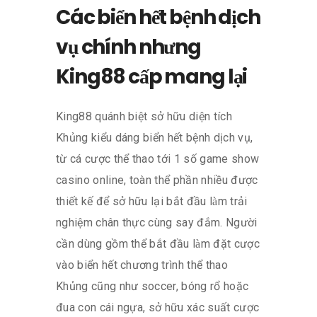
Các biển hết bệnh dịch
vụ chính nhưng
King88 cấp mang lại
King88 quánh biệt sở hữu diện tích
Khủng kiểu dáng biển hết bệnh dịch vụ,
từ cá cược thể thao tới 1 số game show
casino online, toàn thể phần nhiều được
thiết kế để sở hữu lại bắt đầu làm trải
nghiệm chân thực cùng say đắm. Người
cần dùng gồm thể bắt đầu làm đặt cược
vào biển hết chương trình thể thao
Khủng cũng như soccer, bóng rổ hoặc
đua con cái ngựa, sở hữu xác suất cược