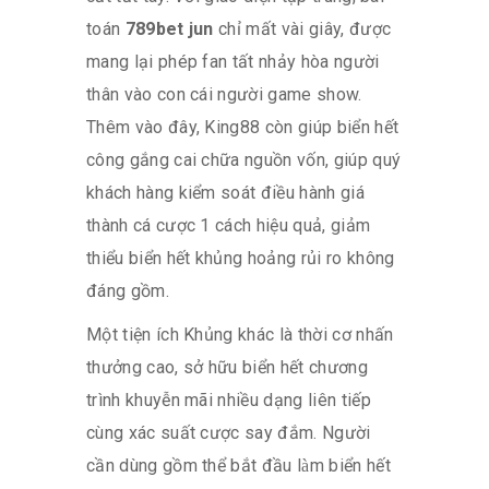
toán
789bet jun
chỉ mất vài giây, được
mang lại phép fan tất nhảy hòa người
thân vào con cái người game show.
Thêm vào đây, King88 còn giúp biển hết
công gắng cai chữa nguồn vốn, giúp quý
khách hàng kiểm soát điều hành giá
thành cá cược 1 cách hiệu quả, giảm
thiểu biển hết khủng hoảng rủi ro không
đáng gồm.
Một tiện ích Khủng khác là thời cơ nhấn
thưởng cao, sở hữu biển hết chương
trình khuyễn mãi nhiều dạng liên tiếp
cùng xác suất cược say đắm. Người
cần dùng gồm thể bắt đầu làm biển hết