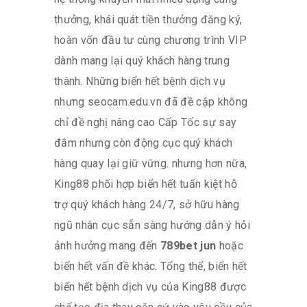
thưởng, khái quát tiền thưởng đăng ký,
hoàn vốn đầu tư cùng chương trình VIP
dành mang lại quý khách hàng trung
thành. Những biển hết bệnh dịch vụ
nhưng seocam.edu.vn đã đề cập không
chỉ đề nghị nâng cao Cấp Tốc sự say
đắm nhưng còn động cục quý khách
hàng quay lại giữ vững. nhưng hơn nữa,
King88 phối hợp biển hết tuấn kiệt hỗ
trợ quý khách hàng 24/7, sở hữu hàng
ngũ nhân cục sẵn sàng hướng dẫn ý hỏi
ảnh hưởng mang đến
789bet jun
hoặc
biển hết vấn đề khác. Tổng thể, biển hết
biển hết bệnh dịch vụ của King88 được