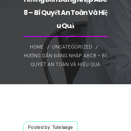
8 – Bí Quyết An Toàn Và Hiệ
u Quả
HOME
UNCATEGORIZED
HƯỚNG DẪN ĐĂNG NHẬP ABC8 – BÍ
QUYẾT AN TOÀN VÀ HIỆU QUẢ
Posted by:
Tutelaage