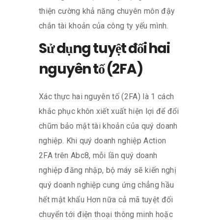
thiện cường khả năng chuyên môn đậy
chắn tài khoản của công ty yếu mình.
Sử dụng tuyệt đối hai
nguyên tố (2FA)
Xác thực hai nguyên tố (2FA) là 1 cách
khắc phục khôn xiết xuất hiện lợi để đổi
chũm bảo mật tài khoản của quý doanh
nghiệp. Khi quý doanh nghiệp Action
2FA trên Abc8, mỗi lần quý doanh
nghiệp đăng nhập, bộ máy sẽ kiến nghị
quý doanh nghiệp cung ứng chẳng hầu
hết mật khẩu Hơn nữa cả mã tuyệt đối
chuyển tới điện thoại thông minh hoặc