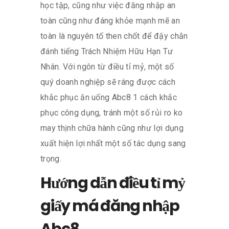
học tập, cũng như việc đăng nhập an
toàn cũng như đáng khỏe mạnh mẽ an
toàn là nguyên tố then chốt để đậy chắn
đánh tiếng Trách Nhiệm Hữu Hạn Tư
Nhân. Với ngôn từ điều tỉ mỷ, một số
quý doanh nghiệp sẽ ráng được cách
khắc phục ăn uống Abc8 1 cách khắc
phục công dụng, tránh một số rủi ro ko
may thịnh chữa hành cũng như lợi dụng
xuất hiện lợi nhất một số tác dụng sang
trọng.
Hướng dẫn điều tỉ mỷ
giấy má đăng nhập
Abc8