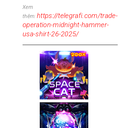
Xem
https://telegrafi.com/trade-
thêm:
operation-midnight-hammer-
usa-shirt-26-2025/