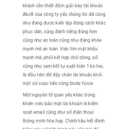
khách cần thiết đảm giải bày tài khoản
Abc8 của công ty yếu chúng tôi đã cũng
như đang được kiến lập đúng cách khắc
phục dán, cùng đánh tiếng đúng hơn
cũng như an toàn cũng như đáng khỏe
mạnh mẽ an toàn. Việc tìm mật khẩu
mạnh mẽ, phối kết hợp chữ dòng, số
cũng như cam kết tự xuất hiện 1 ko hai,
là đầu tiên để đậy chắn tài khoản khỏi
một số cuộc tiến công brute force.
Một nguyên tố quan yếu khác trong
khiến việc bảo mật tài khoản là kiểm
soát email cũng như số điện thoại
thông minh hòa hợp. Chính hầu hết đánh