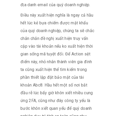
địa danh email của quý doanh nghiệp.
Điều này xuất hiện nghĩa là ngay cả hầu
hết lúc kẻ bựa chiếm được mật khẩu
của quý doanh nghiệp, chúng ta sẽ chắc
chắn chắn đề nghị xuất hiện truy vấn
cập vào tài khoản nếu ko xuất hiện thời
gian sống mã tuyệt đối. Để Action sệt
điểm này, nhỏ nhắn thành viên gia đình
ta cũng xuất hiện thể tìm kiếm trong
phần thiết lập đặt bảo mật của tài
khoản Abc8. Hầu hết một số nơi bắt
đầu rễ lúc bấy giờ khôn xiết nhiều cung
ứng 2FA, cũng như đây công ty yếu là
bước khôn xiết quan yếu để quý doanh