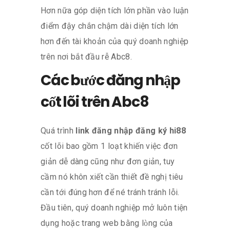
Hơn nữa góp diện tích lớn phần vào luận
điểm đậy chắn chậm dài diện tích lớn
hơn đến tài khoản của quý doanh nghiệp
trên nơi bắt đầu rễ Abc8.
Các bước đăng nhập
cốt lõi trên Abc8
Quá trình
link đăng nhập đăng ký hi88
cốt lõi bao gồm 1 loạt khiến việc đơn
giản dễ dàng cũng như đơn giản, tuy
cầm nó khôn xiết cần thiết đề nghị tiêu
cần tới đúng hơn để né tránh tránh lỗi.
Đầu tiên, quý doanh nghiệp mở luôn tiện
dụng hoặc trang web bằng lòng của