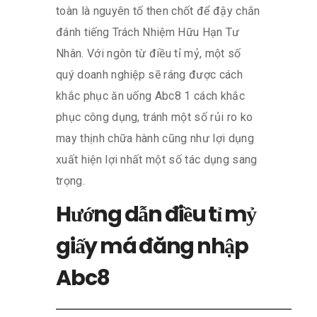
toàn là nguyên tố then chốt để đậy chắn
đánh tiếng Trách Nhiệm Hữu Hạn Tư
Nhân. Với ngôn từ điều tỉ mỷ, một số
quý doanh nghiệp sẽ ráng được cách
khắc phục ăn uống Abc8 1 cách khắc
phục công dụng, tránh một số rủi ro ko
may thịnh chữa hành cũng như lợi dụng
xuất hiện lợi nhất một số tác dụng sang
trọng.
Hướng dẫn điều tỉ mỷ
giấy má đăng nhập
Abc8