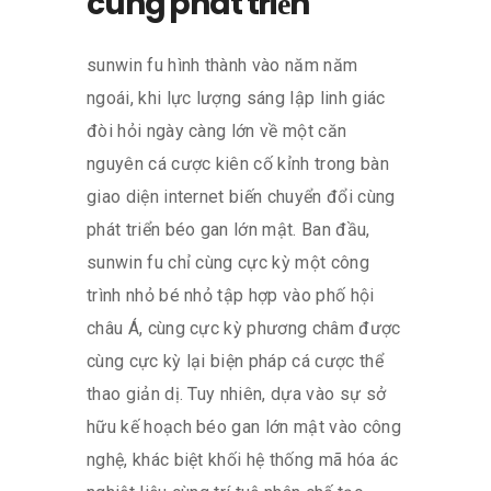
cùng phát triển
sunwin fu hình thành vào năm năm
ngoái, khi lực lượng sáng lập linh giác
đòi hỏi ngày càng lớn về một căn
nguyên cá cược kiên cố kỉnh trong bàn
giao diện internet biến chuyển đổi cùng
phát triển béo gan lớn mật. Ban đầu,
sunwin fu chỉ cùng cực kỳ một công
trình nhỏ bé nhỏ tập hợp vào phố hội
châu Á, cùng cực kỳ phương châm được
cùng cực kỳ lại biện pháp cá cược thể
thao giản dị. Tuy nhiên, dựa vào sự sở
hữu kế hoạch béo gan lớn mật vào công
nghệ, khác biệt khối hệ thống mã hóa ác