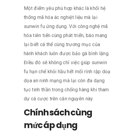
Một điểm yêu phù hợp khác là khối hệ
thống mã hóa ác nghiệt liệu mà lại
sunwin fu ứng dụng. Với công nghệ mã
hóa tiên tiến cùng phát triển, báo mang
lại biết cá thể cùng trương mục của
hành khách luôn được bảo gà bình lặng.
Điều đó sẽ không chỉ việc giúp sunwin
fu hạn chế khỏi hầu hết mối rình rập doạ
dọa an ninh mạng mà lại còn đa dạng
tục tinh thần trong chống hàng khi tham
dự cá cược trên căn nguyên này.
Chính sách cùng
mức áp dụng