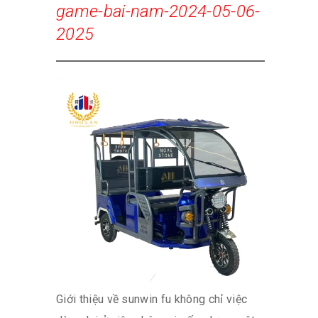
game-bai-nam-2024-05-06-
2025
Giới thiệu về sunwin fu không chỉ việc