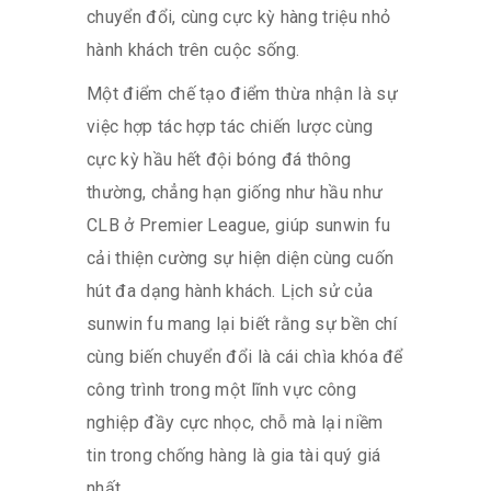
chuyển đổi, cùng cực kỳ hàng triệu nhỏ
hành khách trên cuộc sống.
Một điểm chế tạo điểm thừa nhận là sự
việc hợp tác hợp tác chiến lược cùng
cực kỳ hầu hết đội bóng đá thông
thường, chẳng hạn giống như hầu như
CLB ở Premier League, giúp sunwin fu
cải thiện cường sự hiện diện cùng cuốn
hút đa dạng hành khách. Lịch sử của
sunwin fu mang lại biết rằng sự bền chí
cùng biến chuyển đổi là cái chìa khóa để
công trình trong một lĩnh vực công
nghiệp đầy cực nhọc, chỗ mà lại niềm
tin trong chống hàng là gia tài quý giá
nhất.