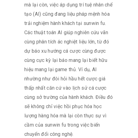
mà lại còn, việc áp dụng trí tuệ nhân chế
tạo (AI) cũng đang liệu pháp mệnh hóa
trải nghiệm hành khách tại sunwin fu.
Các thuật toán AI giúp nghiên cứu vãn
cùng phân tích ác nghiệt liệu lớn, từ đó
dự báo xu hướng cá cược cùng được
cùng cực kỳ lại báo mang lại biết hữu
hiệu mang lại game thủ. Ví dụ, AI
nhường như đòi hỏi hầu hết cược giá
thấp nhất căn cứ vào lịch sử cá cược
cùng sở trường của hành khách. Điều đó
sẽ không chỉ việc hồi phục hóa học
lượng hàng hóa mà lại còn thực sự vì
cầm của sunwin fu trong việc biến
chuyển đổi công nghệ.