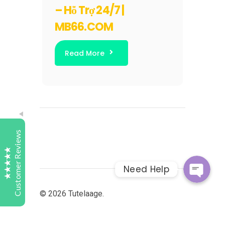
– Hỗ Trợ 24/7 |
MB66.COM
Tutelaage
Customer Reviews
Read More
Samy Turner
Today
Bark
Whatsap
Highly recommend Tutelaage Digital Study. My son
started last year with Maths and English his results
and understanding of subject matter has improved
Facebook Messeng
greatly. Keep up the good work.
Customer Reviews
Sweta
1 day
Need Help
Bark
Excellent
4.9
We were searching for a place to get our child
© 2026 Tutelaage.
accessed. Tutelaage contacted us and explained us
the process and also clarified the doubts we had.
We are now looking forward to the exam and