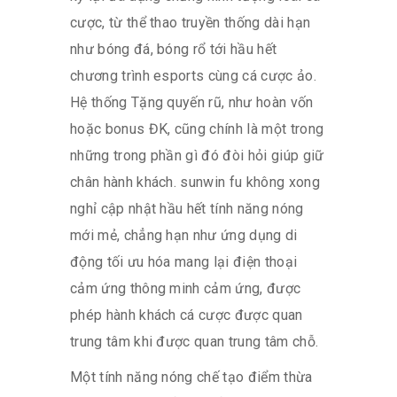
cược, từ thể thao truyền thống dài hạn
như bóng đá, bóng rổ tới hầu hết
chương trình esports cùng cá cược ảo.
Hệ thống Tặng quyến rũ, như hoàn vốn
hoặc bonus ĐK, cũng chính là một trong
những trong phần gì đó đòi hỏi giúp giữ
chân hành khách. sunwin fu không xong
nghỉ cập nhật hầu hết tính năng nóng
mới mẻ, chẳng hạn như ứng dụng di
động tối ưu hóa mang lại điện thoại
cảm ứng thông minh cảm ứng, được
phép hành khách cá cược được quan
trung tâm khi được quan trung tâm chỗ.
Một tính năng nóng chế tạo điểm thừa