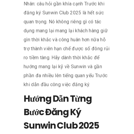
Nhân: câu hỏi gần khía cạnh Trước khi
đăng ký Sunwin Club 2025 là hết sức
quan trọng. Nó không riêng gì có tác
dụng mang lại mang lại khách hàng giữ
gìn thời khắc và công huân hơn nữa hỗ
trợ thành viên hạn chế được số đông rủi
ro tiềm tàng. Hãy dành thời khắc để
hướng mang lại kỹ về Sunwin và gần
phần đa nhiều lên tiếng quan yếu Trước
khi dẫn đầu công việc đăng ký.
Hướng Dẫn Từng
Bước Đăng Ký
Sunwin Club 2025