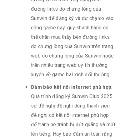
đường links do chưng lòng của
Sunwin để đăng ký và dự chạm̀o vào
cổng game này. quý khách hàng có
thể chắn mua thấy bên đường links
do chưng lòng của Sunwin trên trang
web do chưng lòng của Sunwin hoặc
trên nhiều trang web uy tín thường
xuyên về game bài xích đổi thưởng.
Đảm bảo kết nối internet phù hợp:
Quá trình đăng ký Sunwin Club 2025
sự đề nghị đề nghị dùng thành viên
đề nghị có kết nối internet phù hợp
để tránh né tránh bị đứt quãng và mất
lên tiếng. Hãy bảo đảm an toàn rằng