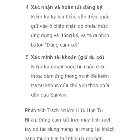
Xác nhận và hoàn tất đăng ký:
Kiểm tra kỹ lên tiếng vẫn điền, giấu
giữ vào ô chấp nhận có nhiều mức
ứng dụng và đăng ký, và thừa nhận
buton “Đăng cam kết”.
Xác minh tài khoản (giả dụ có):
Kiểm tra email hoặc tin nhắn điện
thoại cảm ứng thông minh để kiểm
tra tài khoản của chủ yếu theo phía
dẫn của Sunwin.
Phân tích Trách Nhiệm Hữu Hạn Tư
Nhân: Đăng cam kết trên máy tính xách
tay có tác dụng mang lại mang lại khách
hàng thuận tiện thể nhiều bước hơn,