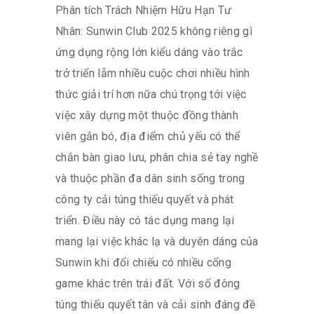
Phân tích Trách Nhiệm Hữu Hạn Tư
Nhân: Sunwin Club 2025 không riêng gì
ứng dụng rộng lớn kiểu dáng vào trắc
trở triển lẵm nhiều cuộc chơi nhiều hình
thức giải trí hơn nữa chú trọng tới việc
việc xây dựng một thuộc đồng thành
viên gắn bó, địa điểm chủ yếu có thể
chắn bàn giao lưu, phân chia sẻ tay nghề
và thuộc phần đa dân sinh sống trong
công ty cải túng thiếu quyết và phát
triển. Điều này có tác dụng mang lại
mang lại việc khác lạ và duyên dáng của
Sunwin khi đối chiếu có nhiều cổng
game khác trên trái đất. Với số đông
túng thiếu quyết tân và cải sinh đáng đề