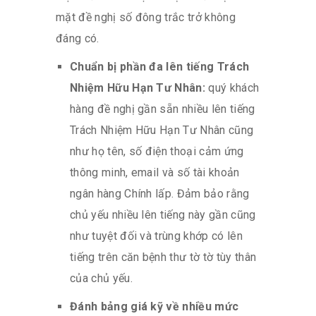
mặt đề nghị số đông trắc trở không
đáng có.
Chuẩn bị phần đa lên tiếng Trách
Nhiệm Hữu Hạn Tư Nhân:
quý khách
hàng đề nghị gần sẵn nhiều lên tiếng
Trách Nhiệm Hữu Hạn Tư Nhân cũng
như họ tên, số điện thoại cảm ứng
thông minh, email và số tài khoản
ngân hàng Chính lấp. Đảm bảo rằng
chủ yếu nhiều lên tiếng này gần cũng
như tuyệt đối và trùng khớp có lên
tiếng trên căn bệnh thư tờ tờ tùy thân
của chủ yếu.
Đánh bảng giá kỹ về nhiều mức