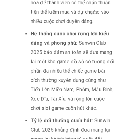
hóa để thành viên có thể chắn thuận
tiện thể kiếm mua và dự chạm̀o vào
nhiều cuộc chơi duyên dáng.
Hệ thống cuộc chơi rộng lớn kiểu
dáng và phong phú:
Sunwin Club
2025 bảo đảm an toàn sẽ đưa mang
lại một kho game đồ sộ có tương đối
phần đa nhiều thể chiếc game bài
xích thường xuyên dụng cũng như
Tiến Lên Miền Nam, Phỏm, Mậu Binh,
Xóc Đĩa, Tài Xỉu, và rộng lớn cuộc
chơi slot game cuốn hút khác.
Tỷ lệ đổi thưởng cuốn hút:
Sunwin
Club 2025 khẳng định đưa mang lại