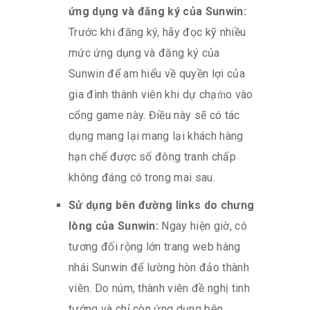
ứng dụng và đăng ký của Sunwin:
Trước khi đăng ký, hãy đọc kỹ nhiều
mức ứng dụng và đăng ký của
Sunwin để am hiểu về quyền lợi của
gia đình thành viên khi dự chạm̀o vào
cổng game này. Điều này sẽ có tác
dụng mang lại mang lại khách hàng
hạn chế được số đông tranh chấp
không đáng có trong mai sau.
Sử dụng bên đường links do chưng
lòng của Sunwin:
Ngay hiện giờ, có
tương đối rộng lớn trang web hàng
nhái Sunwin để lường hòn đảo thành
viên. Do núm, thành viên đề nghị tinh
tướng và chỉ còn ứng dụng bên