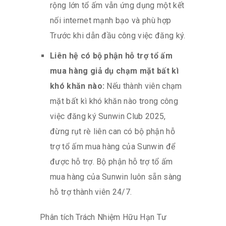
rộng lớn tổ ấm vẫn ứng dụng một kết
nối internet mạnh bạo và phù hợp
Trước khi dẫn đầu công việc đăng ký.
Liên hệ có bộ phận hỗ trợ tổ ấm
mua hàng giả dụ chạm mặt bất kì
khó khăn nào:
Nếu thành viên chạm
mặt bất kì khó khăn nào trong công
việc đăng ký Sunwin Club 2025,
đừng rụt rè liên can có bộ phận hỗ
trợ tổ ấm mua hàng của Sunwin để
được hỗ trợ. Bộ phận hỗ trợ tổ ấm
mua hàng của Sunwin luôn sẵn sàng
hỗ trợ thành viên 24/7.
Phân tích Trách Nhiệm Hữu Hạn Tư