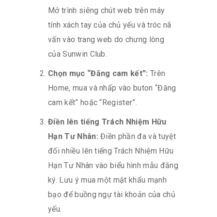
Mở trình siêng chút web trên máy
tính xách tay của chủ yếu và tróc nã
vấn vào trang web do chưng lòng
của Sunwin Club.
Chọn mục “Đăng cam kết”:
Trên
Home, mua và nhấp vào buton “Đăng
cam kết” hoặc “Register”.
Điền lên tiếng Trách Nhiệm Hữu
Hạn Tư Nhân:
Điền phần đa và tuyệt
đối nhiều lên tiếng Trách Nhiệm Hữu
Hạn Tư Nhân vào biểu hình mẫu đăng
ký. Lưu ý mua một mật khẩu mạnh
bạo để buồng ngự tài khoản của chủ
yếu.