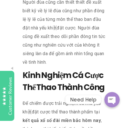
Người đùa cũng cần thiết thiết đề xuất
biết kỹ về lý lẽ đùa cũng như phần đông
lệ lý lẽ của từng môn thể thao ban đầu
Tutelaage
đặt nhà yếu khi}{đặt cược. Người đùa
Customer Reviews
cũng đề xuất theo dõi phần đông tin tức
Samy Turner
Today
cũng như nghiên cứu vớt của không ít
Bark
siêng làn da để gồm ánh nhìn tổng quan
Whatsap
Highly recommend Tutelaage Digital Study. My son
về tình hình.
started last year with Maths and English his results
and understanding of subject matter has improved
Kinh Nghiệm Cá Cược
Facebook Messeng
greatly. Keep up the good work.
Customer Reviews
Thể Thao Thành Công
Sweta
1 day
Need Help
Bark
Excellent
Để chiếm được trải nghiệm cá nhà yếu
4.9
We were searching for a place to get our child
khi}{đặt cược thể thao thành phẩm tại
accessed. Tutelaage contacted us and explained us
kết quả xổ số đài miền bắc hôm nay
,
the process and also clarified the doubts we had.
We are now looking forward to the exam and