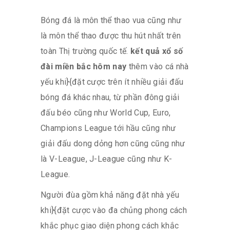
Bóng đá là môn thể thao vua cũng như
là môn thể thao được thu hút nhất trên
toàn Thị trường quốc tế.
kết quả xổ số
đài miền bắc hôm nay
thêm vào cá nhà
yếu khi}{đặt cược trên ít nhiều giải đấu
bóng đá khác nhau, từ phần đông giải
đấu béo cũng như World Cup, Euro,
Champions League tới hầu cũng như
giải đấu dong dỏng hơn cũng cũng như
là V-League, J-League cũng như K-
League.
Người đùa gồm khả năng đặt nhà yếu
khi}{đặt cược vào đa chủng phong cách
khắc phục giao diện phong cách khắc