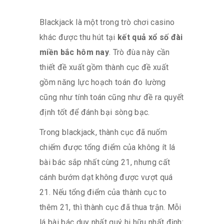
Blackjack là một trong trò chơi casino
khác được thu hút tại
kết quả xổ số đài
miền bắc hôm nay
. Trò đùa này cần
thiết đề xuất gồm thành cục đề xuất
gồm năng lực hoạch toán đo lường
cũng như tính toán cũng như đề ra quyết
định tốt để đánh bại sòng bạc.
Trong blackjack, thành cục đã nuốm
chiếm được tổng điểm của không ít lá
bài bác sắp nhất cùng 21, nhưng cất
cánh bướm dạt không được vượt quá
21. Nếu tổng điểm của thành cục to
thêm 21, thì thành cục đã thua trận. Mỗi
lá bài bác duy nhất quý hi hữu nhất định: