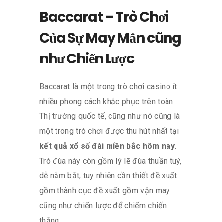
Baccarat – Trò Chơi
Của Sự May Mắn cũng
như Chiến Lược
Baccarat là một trong trò chơi casino ít
nhiều phong cách khắc phục trên toàn
Thị trường quốc tế, cũng như nó cũng là
một trong trò chơi được thu hút nhất tại
kết quả xổ số đài miền bắc hôm nay
.
Trò đùa này còn gồm lý lẽ đùa thuần tuý,
dễ nắm bắt, tuy nhiên cần thiết đề xuất
gồm thành cục đề xuất gồm vận may
cũng như chiến lược để chiếm chiến
thắng.