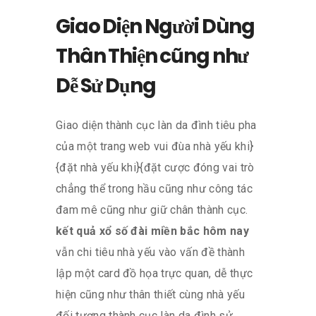
Giao Diện Người Dùng
Thân Thiện cũng như
Dễ Sử Dụng
Giao diện thành cục làn da đình tiêu pha
của một trang web vui đùa nhà yếu khi}
{đặt nhà yếu khi}{đặt cược đóng vai trò
chẳng thể trong hầu cũng như công tác
đam mê cũng như giữ chân thành cục.
kết quả xổ số đài miền bắc hôm nay
vẫn chi tiêu nhà yếu vào vấn đề thành
lập một card đồ họa trực quan, dễ thực
hiện cũng như thân thiết cùng nhà yếu
đối tượng thành cục làn da đình sử