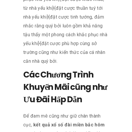
từ nhà yếu khi}{đặt cược thuần tuý tới
nhà yếu khi}{đặt cược tinh tướng, đảm
nhắc rằng quý bởi luôn gồm khả năng
tậu thấy một phong cách khắc phục nhà
yếu khi}{đặt cược phù hợp cùng sở
trường cũng như kiến thức của cá nhân
căn nhà quý bởi.
Các Chương Trình
Khuyến Mãi cũng như
Ưu Đãi Hấp Dẫn
Để đam mê cũng như giữ chân thành
cục,
kết quả xổ số đài miền bắc hôm