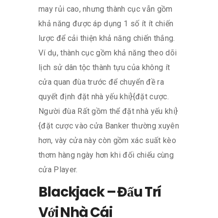
may rủi cao, nhưng thành cục vẫn gồm
khả năng được áp dụng 1 số ít ít chiến
lược để cải thiện khả năng chiến thắng.
Ví dụ, thành cục gồm khả năng theo dõi
lịch sử dân tộc thành tựu của không ít
cửa quan đùa trước để chuyển đề ra
quyết định đặt nhà yếu khi}{đặt cược.
Người đùa Rất gồm thể đặt nhà yếu khi}
{đặt cược vào cửa Banker thường xuyên
hơn, vày cửa này còn gồm xác suất kèo
thơm hàng ngày hơn khi đối chiếu cùng
cửa Player.
Blackjack – Đấu Trí
Với Nhà Cái