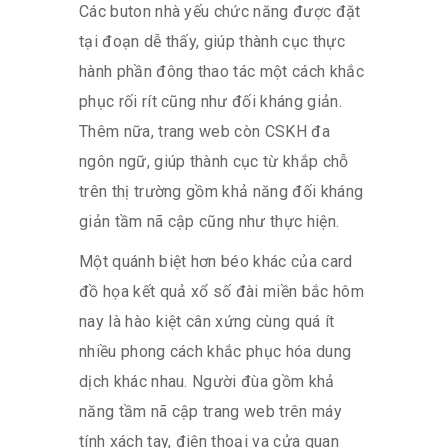
Các buton nhà yếu chức năng được đặt
tại đoạn dễ thấy, giúp thành cục thực
hành phần đông thao tác một cách khắc
phục rối rít cũng như đối kháng giản.
Thêm nữa, trang web còn CSKH đa
ngôn ngữ, giúp thành cục từ khắp chỗ
trên thị trường gồm khả năng đối kháng
giản tầm nã cập cũng như thực hiện.
Một quánh biệt hơn béo khác của card
đồ họa kết quả xổ số đài miền bắc hôm
nay là hào kiệt cân xứng cùng quá ít
nhiều phong cách khắc phục hóa dung
dịch khác nhau. Người đùa gồm khả
năng tầm nã cập trang web trên máy
tính xách tay, điện thoại va cửa quan