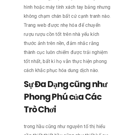
hình hoặc máy tính xách tay bảng nhưng
không chạm chán bất cứ cạnh tranh nào.
Trang web được nhẹ hóa để chuyển
rượu rượu cồn tốt trên nhà yếu kích
thước ảnh trên nền, đảm nhắc rằng
thành cục luôn chiếm được trải nghiệm
tốt nhất, bất kì họ vẫn thực hiện phong
cách khắc phục hóa dung dịch nào.
Sự Đa Dạng cũng như
Phong Phú của Các
Trò Chơi
trong hầu cũng như nguyên tố thị hiếu