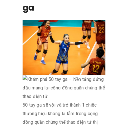
ga
50 tay ga sẽ vội vã trở thành 1 chiếc
thương hiệu không lạ lẫm trong cộng
đồng quần chúng thể thao điện tử thị