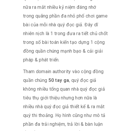
nữa ra mắt nhiều kỷ niệm đáng nhớ
trong quãng phần đa nhỏ phố chơi game
bài của mỗi nhà quý đọc giả. Đây dĩ
nhiên nịch là 1 trong đưa ra tiết chủ chốt
trong số bài toán kiến tạo dựng 1 cộng
đồng quần chúng mạnh bạo & cải giải
pháp & phát triển.
Tham domain authority vào cộng đồng
quần chúng
50 tay ga
, quý đọc giả
không nhiều tổng quan nhà quý đọc giả
tiêu thụ giới thiệu nhưng hơn nữa là
nhiều nhà quý đọc giả thiết kế & ra mắt
quý thi thoảng. Họ hình cũng như mô tả
phần đa trải nghiệm, trả lời & bàn luận