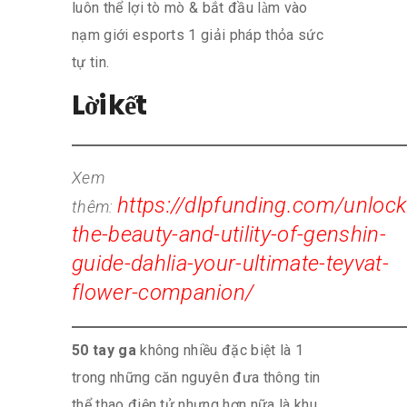
luôn thể lợi tò mò & bắt đầu làm vào
nạm giới esports 1 giải pháp thỏa sức
tự tin.
Lời kết
Xem
https://dlpfunding.com/unlock
thêm:
the-beauty-and-utility-of-genshin-
guide-dahlia-your-ultimate-teyvat-
flower-companion/
50 tay ga
không nhiều đặc biệt là 1
trong những căn nguyên đưa thông tin
thể thao điện tử nhưng hơn nữa là khu