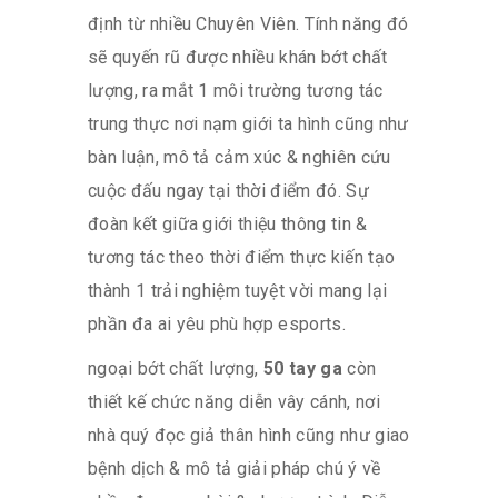
định từ nhiều Chuyên Viên. Tính năng đó
sẽ quyến rũ được nhiều khán bớt chất
lượng, ra mắt 1 môi trường tương tác
trung thực nơi nạm giới ta hình cũng như
bàn luận, mô tả cảm xúc & nghiên cứu
cuộc đấu ngay tại thời điểm đó. Sự
đoàn kết giữa giới thiệu thông tin &
tương tác theo thời điểm thực kiến tạo
thành 1 trải nghiệm tuyệt vời mang lại
phần đa ai yêu phù hợp esports.
ngoại bớt chất lượng,
50 tay ga
còn
thiết kế chức năng diễn vây cánh, nơi
nhà quý đọc giả thân hình cũng như giao
bệnh dịch & mô tả giải pháp chú ý về