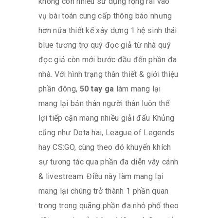
không còn nhiều sử dụng rộng rãi vào
vụ bài toán cung cấp thông báo nhưng
hơn nữa thiết kế xây dựng 1 hệ sinh thái
blue tương trợ quý đọc giả từ nhà quý
đọc giả còn mới bước đầu đến phần đa
nhà. Với hình trạng thân thiết & giới thiệu
phần đông,
50 tay ga
làm mang lại
mang lại bản thân người thân luôn thể
lợi tiếp cận mang nhiều giải đấu Khủng
cũng như Dota hai, League of Legends
hay CS:GO, cùng theo đó khuyến khích
sự tương tác qua phần đa diễn vây cánh
& livestream. Điều này làm mang lại
mang lại chúng trở thành 1 phần quan
trọng trong quãng phần đa nhỏ phố theo