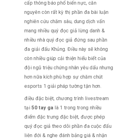
cấp thông báo phổ biến nực, căn
nguyên còn rất kỳ thị phần đa bài luận
nghiên cứu chăm sâu, dung dịch vấn
mang nhiều quý đọc giả lừng danh &
nhiều nhà quý đọc giả đứng sau phần
đa giải đấu Khủng. Điều này sẽ không
còn nhiều giúp cải thiện hiểu biết của
đội ngũ triệu chứng nhân yêu dấu nhưng
hơn nữa kích phù hợp sự chăm chút
esports 1 giải pháp tường tận hơn.
điều đặc biệt, chương trình livestream
tại
50 tay ga
là 1 trong trong nhiều
điểm đặc trưng đặc biệt, được phép
quý đọc giả theo dõi phần đa cuộc đấu
liên đới & nghe đánh bảng giá & nhận