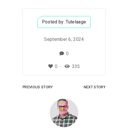
Posted by:
Tutelaage
September 6, 2024
0
0
335
PREVIOUS STORY
NEXT STORY