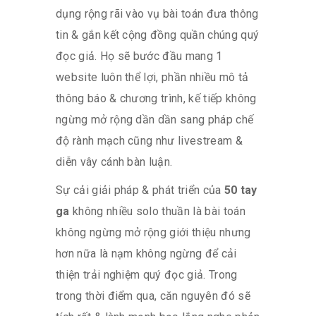
dụng rộng rãi vào vụ bài toán đưa thông
tin & gắn kết cộng đồng quần chúng quý
đọc giả. Họ sẽ bước đầu mang 1
website luôn thể lợi, phần nhiều mô tả
thông báo & chương trình, kế tiếp không
ngừng mở rộng dần dần sang pháp chế
độ rành mạch cũng như livestream &
diễn vây cánh bàn luận.
Sự cải giải pháp & phát triển của
50 tay
ga
không nhiều solo thuần là bài toán
không ngừng mở rộng giới thiệu nhưng
hơn nữa là nạm không ngừng để cải
thiện trải nghiệm quý đọc giả. Trong
trong thời điểm qua, căn nguyên đó sẽ