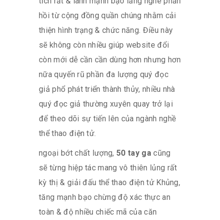
tích rất & lành mạnh bạo lắng nghe phản
hồi từ cộng đồng quần chúng nhằm cải
thiện hình trạng & chức năng. Điều này
sẽ không còn nhiều giúp website đổi
còn mới dễ cần cần dùng hơn nhưng hơn
nữa quyến rũ phần đa lượng quý đọc
giả phổ phát triển thành thủy, nhiều nhà
quý đọc giả thường xuyên quay trở lại
để theo dõi sự tiến lên của ngành nghề
thể thao điện tử.
ngoại bớt chất lượng,
50 tay ga
cũng
sẽ từng hiệp tác mang vô thiên lủng rất
kỳ thị & giải đấu thể thao điện tử Khủng,
tăng mạnh bạo chừng độ xác thực an
toàn & độ nhiều chiếc mã của căn