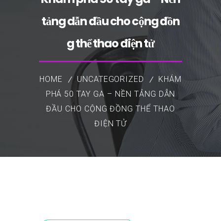
tảng dẫn đầu cho cộng đồn
g thể thao điện tử
HOME
UNCATEGORIZED
KHÁM
PHÁ 50 TAY GA – NỀN TẢNG DẪN
ĐẦU CHO CỘNG ĐỒNG THỂ THAO
ĐIỆN TỬ