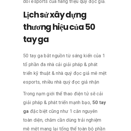
dõi esports của hàng triệu quý đọc giả.
Lịch sử xây dựng
thương hiệu của 50
tay ga
50 tay ga bắt nguồn từ sáng kiến của 1
tổ phần đa nhà cải giải pháp & phát
triển kỹ thuật & nhà quý đọc giả mê mệt
esports, nhiều nhà quý đọc giả nhận
Trong nạm giới thể thao điện tử sẽ cải
giải pháp & phát triển mạnh bạo,
50 tay
ga
đặc biệt cũng như 1 căn nguyên
toàn diện, chăm cần dùng trải nghiệm
mê mệt mang lại tổng thể toàn bộ phần