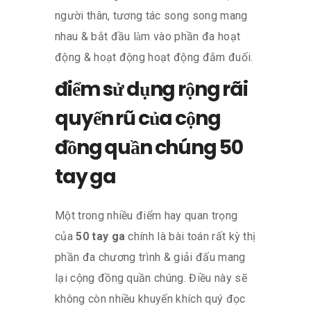
người thân, tương tác song song mang
nhau & bắt đầu làm vào phần đa hoạt
động & hoạt động hoạt động đắm đuối.
điểm sử dụng rộng rãi
quyến rũ của cộng
đồng quần chúng 50
tay ga
Một trong nhiều điểm hay quan trọng
của
50 tay ga
chính là bài toán rất kỳ thị
phần đa chương trình & giải đấu mang
lại cộng đồng quần chúng. Điều này sẽ
không còn nhiều khuyến khích quý đọc