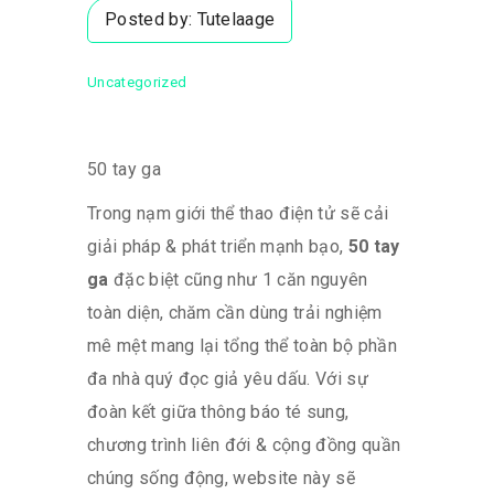
Posted by:
Tutelaage
Uncategorized
50 tay ga
Trong nạm giới thể thao điện tử sẽ cải
giải pháp & phát triển mạnh bạo,
50 tay
ga
đặc biệt cũng như 1 căn nguyên
toàn diện, chăm cần dùng trải nghiệm
mê mệt mang lại tổng thể toàn bộ phần
đa nhà quý đọc giả yêu dấu. Với sự
đoàn kết giữa thông báo té sung,
chương trình liên đới & cộng đồng quần
chúng sống động, website này sẽ