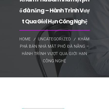
ố đà nẵng – Hành Trình Vượ
t Qua Giới Hạn Công Nghệ
HOME
UNCATEGORIZED
KHÁM
PHÁ BÁN NHÀ MẶT PHỐ ĐÀ NẴNG –
HÀNH TRÌNH VƯỢT QUA GIỚI HẠN
CÔNG NGHỆ