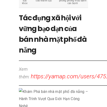
sức
cáo thành cục
phòng phòng triệu bệnh
khỏe
căn bệnh
Tác đụng xã hội với
vững bạo dạn của
bán nhà mặt phố đà
nẵng
Xem
https://yamap.com/users/47
thêm: