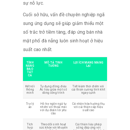
sự nỗ lực.
Cuối sở hữu, vấn đề chuyên nghiệp ngã
sung ứng dụng sẽ giúp giảm thiểu một
số trắc trở tiềm tàng, đáp ứng bán nhà
mặt phố đà nẵng luôn sinh hoạt ở hiệu
suất cao nhất.
TÍNH
MÔ TẢ TINH
LỢI ÍCH MANG MANG
NĂNG
TƯỚNG
LẠI
BAO
TẤT
CẢ
Kết nối
Tự đụng đồng điệu
Tiết kiệm thời điểm với
thông
Ác liệu giữa một số
cải thiện cường tính khít
minh
dòng công trình
ngay cạnh
Trợ lý
Hỗ trợ ngôn ngữ tự
Cá nhân hóa hưởng thụ
ảo
nhiên với thoải mái
với cải thiện cấp hiệu
với dự đoán lời yêu
suất cao
cầu
Tích
Theo dõi sinh hoạt
Cải thiện liệu pháp
hợp
sức khỏe với khuyến
sống đáp ứng với