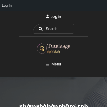
Log In
Login
Menu
Khám Phá bán nhà mặt ph