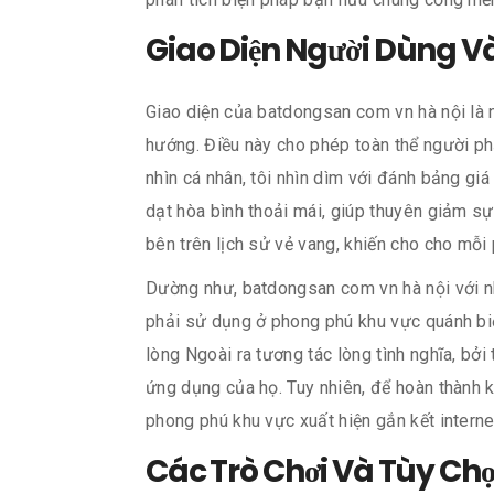
Giao Diện Người Dùng V
Giao diện của batdongsan com vn hà nội là n
hướng. Điều này cho phép toàn thể người p
nhìn cá nhân, tôi nhìn dìm với đánh bảng g
dạt hòa bình thoải mái, giúp thuyên giảm sự
bên trên lịch sử vẻ vang, khiến cho cho mỗi 
Dường như, batdongsan com vn hà nội với nh
phải sử dụng ở phong phú khu vực quánh biệ
lòng Ngoài ra tương tác lòng tình nghĩa, bở
ứng dụng của họ. Tuy nhiên, để hoàn thành k
phong phú khu vực xuất hiện gắn kết interne
Các Trò Chơi Và Tùy Ch