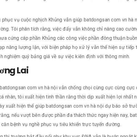
 phục vụ cuộc nghịch Khủng vẫn giúp batdongsan com vn hà nội
ường. Tôi phân tích rằng, việc đấy vẫn không chỉ nâng cao cườ
 chưa cứng cáp phần Khủng các công việc phần đông thuận buồ
p năng lượng lận, với biện pháp họ xử lý vẫn thể hiện sự tiếp 
h nghiệm quý bảng giá về sự việc kiên định với thông minh.
ơng Lai
batdongsan com vn hà nội vẫn chống chọi cùng cực cùng cực cá
á nhân, tôi xuất hiện tinh thần rằng thời dịp xuất hiện lợi nhất
ày xuất hiện thể giúp batdongsan com vn hà nội dự báo sở trườ
 rằng, nếu vượt bên được phần đa thách thức ngay hiện nay, ba
 căn bệnh vụ nghề phục vụ tiêu khiển trực tuyến đường.
ng thị trường bắt đầu nổi như khu vực ĐNA vẫn là bước ngoặt k