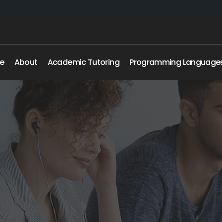
e
About
Academic Tutoring
Programming Language