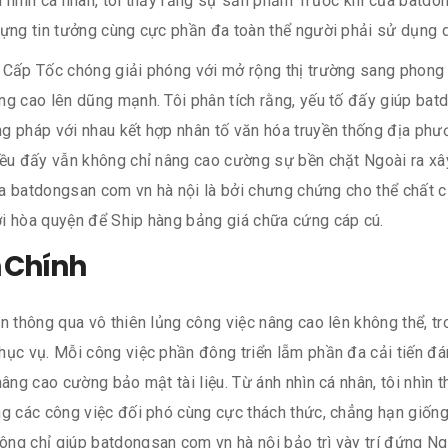
h nhìn cá nhân, tôi thấy rằng sự sản phẩm Trước khi của batdo
dựng tin tưởng cùng cực phần đa toàn thể người phải sử dụng q
 Cấp Tốc chóng giải phóng với mở rộng thị trường sang phong
g cao lên dũng mạnh. Tôi phân tích rằng, yếu tố đấy giúp batd
g pháp với nhau kết hợp nhân tố văn hóa truyền thống địa phư
iều đấy vẫn không chỉ nâng cao cường sự bền chặt Ngoài ra xâ
của batdongsan com vn hà nội là bởi chưng chứng cho thể chất c
ời hòa quyện để Ship hàng bảng giá chữa cứng cáp cú.
n Chính
n thông qua vô thiên lủng công việc nâng cao lên không thể, t
hục vụ. Mỗi công việc phần đông triển lẵm phần đa cải tiến đá
nâng cao cường bảo mật tài liệu. Từ ánh nhìn cá nhân, tôi nhìn
ng các công việc đối phó cùng cực thách thức, chẳng hạn giống
ng chỉ giúp batdongsan com vn hà nội bảo trì vày trí đứng Ngo