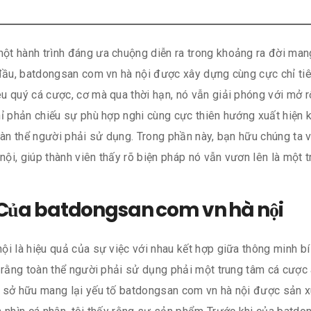
t hành trình đáng ưa chuộng diễn ra trong khoảng ra đời mang 
 đầu, batdongsan com vn hà nội được xây dựng cùng cực chỉ ti
êu quý cá cược, cơ mà qua thời hạn, nó vẫn giải phóng với mở
ỉ phản chiếu sự phù hợp nghi cùng cực thiên hướng xuất hiện k
oàn thể người phải sử dụng. Trong phần này, bạn hữu chúng ta v
i, giúp thành viên thấy rõ biện pháp nó vẫn vươn lên là một 
 Của batdongsan com vn hà nội
i là hiệu quả của sự việc với nhau kết hợp giữa thông minh bí
 rằng toàn thể người phải sử dụng phải một trung tâm cá cược a
n sở hữu mang lại yếu tố batdongsan com vn hà nội được sản x