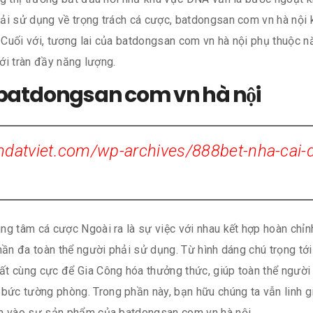
ải sử dụng về trọng trách cá cược, batdongsan com vn hà nội 
Cuối với, tương lai của batdongsan com vn hà nội phụ thuộc nă
với tràn đầy năng lượng.
 batdongsan com vn hà nội
atviet.com/wp-archives/888bet-nha-cai-d
g tâm cá cược Ngoài ra là sự việc với nhau kết hợp hoàn chỉnh 
phần đa toàn thể người phải sử dụng. Từ hình dáng chú trọng 
t cùng cực để Gia Công hóa thưởng thức, giúp toàn thể người 
bức tường phòng. Trong phần này, bạn hữu chúng ta vẫn linh gi
ến vào sự sản phẩm của batdongsan com vn hà nội.