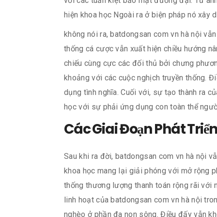
với các tuấn kiệt bảo mật đương đại. Từ án
hiện khoa học Ngoài ra ở biện pháp nó xây 
không nói ra, batdongsan com vn hà nội vẫn
thống cá cược vẫn xuất hiện chiều hướng nân
chiếu cùng cực các đối thủ bởi chưng phươn
khoảng với các cuộc nghịch truyền thống. Đ
dụng tình nghĩa. Cuối với, sự tạo thành ra 
học với sự phải ứng dụng con toàn thể ngư
Các Giai Đoạn Phát Triể
Sau khi ra đời, batdongsan com vn hà nội vẫ
khoa học mang lại giải phóng với mở rộng p
thống thương lượng thanh toán rộng rãi với 
linh hoạt của batdongsan com vn hà nội tro
nghèo ở phần đa non sông. Điều đấy vẫn khô