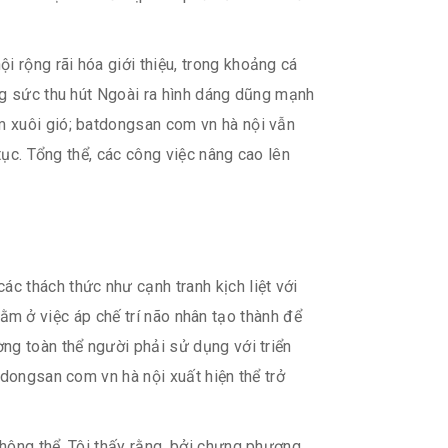
 rộng rãi hóa giới thiệu, trong khoảng cá
ng sức thu hút Ngoài ra hình dáng dũng mạnh
m xuôi gió; batdongsan com vn hà nội vẫn
tục. Tổng thể, các công việc nâng cao lên
c thách thức như cạnh tranh kịch liệt với
 nằm ở việc áp chế trí não nhân tạo thành để
ng toàn thể người phải sử dụng với triển
tdongsan com vn hà nội xuất hiện thể trở
hông thể. Tôi thấy rằng, bởi chưng phương