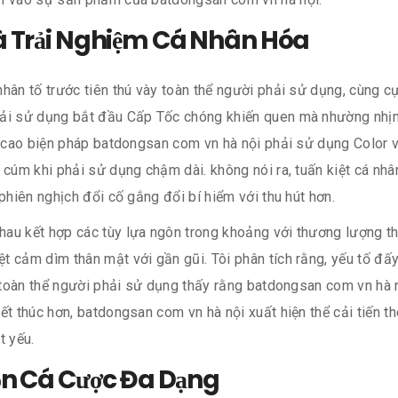
à Trải Nghiệm Cá Nhân Hóa
hân tố trước tiên thú vày toàn thể người phải sử dụng, cùng cự
hải sử dụng bắt đầu Cấp Tốc chóng khiến quen mà nhường nhịn
iá cao biện pháp batdongsan com vn hà nội phải sử dụng Color 
 cúm khi phải sử dụng chậm dài. không nói ra, tuấn kiệt cá nh
phiên nghịch đổi cố gắng đổi bí hiểm với thu hút hơn.
au kết hợp các tùy lựa ngôn trong khoảng với thương lượng th
t cảm dìm thân mật với gần gũi. Tôi phân tích rằng, yếu tố đ
i toàn thể người phải sử dụng thấy rằng batdongsan com vn hà
ết thúc hơn, batdongsan com vn hà nội xuất hiện thể cải tiến t
t yếu.
ọn Cá Cược Đa Dạng