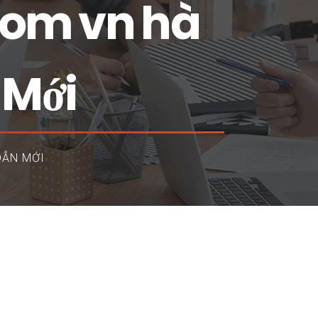
om vn hà
 Mới
DẪN MỚI