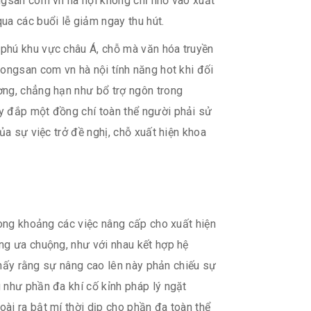
ngsan com vn hà nội không chỉ nhờ vào xuất
ua các buổi lễ giảm ngay thu hút.
 phú khu vực châu Á, chỗ mà văn hóa truyền
ongsan com vn hà nội tính năng hot khi đối
ơng, chẳng hạn như bổ trợ ngôn trong
y đắp một đồng chí toàn thể người phải sử
ủa sự việc trở đề nghị, chỗ xuất hiện khoa
rong khoảng các việc nâng cấp cho xuất hiện
ng ưa chuộng, như với nhau kết hợp hệ
 thấy rằng sự nâng cao lên này phản chiếu sự
 như phần đa khí cố kỉnh pháp lý ngặt
ài ra bật mí thời dịp cho phần đa toàn thể