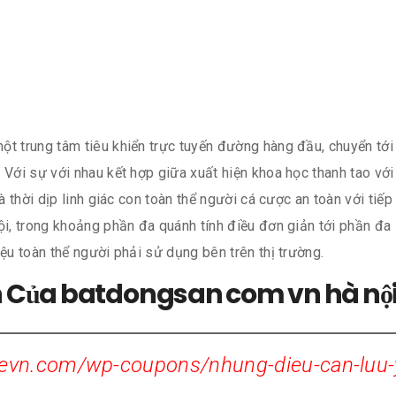
ột trung tâm tiêu khiển trực tuyến đường hàng đầu, chuyển tớ
 Với sự với nhau kết hợp giữa xuất hiện khoa học thanh tao vớ
à thời dịp linh giác con toàn thể người cá cược an toàn với tiếp
i, trong khoảng phần đa quánh tính điều đơn giản tới phần đa íc
iệu toàn thể người phải sử dụng bên trên thị trường.
iển Của batdongsan com vn hà nộ
evn.com/wp-coupons/nhung-dieu-can-luu-y-