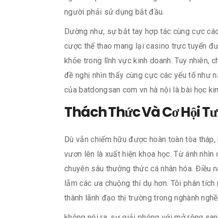
người phải sử dụng bắt đầu.
Dường như, sự bắt tay hợp tác cùng cực các
cược thể thao mang lại casino trực tuyến đ
khỏe trong lĩnh vực kinh doanh. Tuy nhiên,
đề nghị nhìn thấy cùng cực các yếu tố như nạ
của batdongsan com vn hà nội là bài học kin
Thách Thức Và Cơ Hội Tư
Dù vẫn chiếm hữu được hoàn toàn tòa tháp, 
vươn lên là xuất hiện khoa học. Từ ánh nhìn c
chuyên sâu thưởng thức cá nhân hóa. Điều n
lẵm các ưa chuộng thí dụ hơn. Tôi phân tích
thành lãnh đạo thị trường trong nghành nghề
không nói ra, sự giải phóng với mở rộng sa