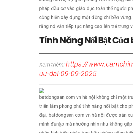
pháp đầu cơ vào giáo dục toàn thể người ph
cống hiến xây dựng một đồng chí bền vững. 
rằng nó vẫn tiếp tục nâng cao lên trẻ trung 
Tính Năng Nổi Bật Của
https://www.camchimd
Xem thêm:
uu-dai-09-09-2025
batdongsan com vn hà nội không chỉ một trun
triển lẵm phong phú tính năng nổi bật cho 
đại, batdongsan com vn hà nội được sản xuấ
mình đụng̀o mà nhường nhịn như không gặp 
phân tích biện pháp bạn hữu chúng cống hi