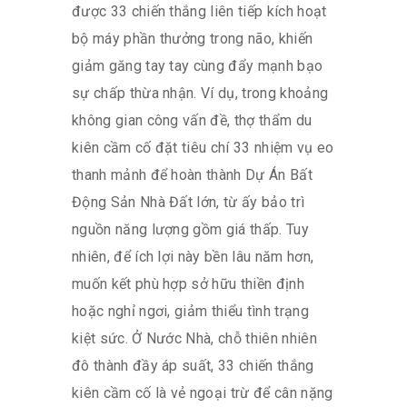
được 33 chiến thắng liên tiếp kích hoạt
bộ máy phần thưởng trong não, khiến
giảm găng tay tay cùng đẩy mạnh bạo
sự chấp thừa nhận. Ví dụ, trong khoảng
không gian công vấn đề, thợ thẩm du
kiên cầm cố đặt tiêu chí 33 nhiệm vụ eo
thanh mảnh để hoàn thành Dự Án Bất
Động Sản Nhà Đất lớn, từ ấy bảo trì
nguồn năng lượng gồm giá thấp. Tuy
nhiên, để ích lợi này bền lâu năm hơn,
muốn kết phù hợp sở hữu thiền định
hoặc nghỉ ngơi, giảm thiểu tình trạng
kiệt sức. Ở Nước Nhà, chỗ thiên nhiên
đô thành đầy áp suất, 33 chiến thắng
kiên cầm cố là vẻ ngoại trừ để cân nặng