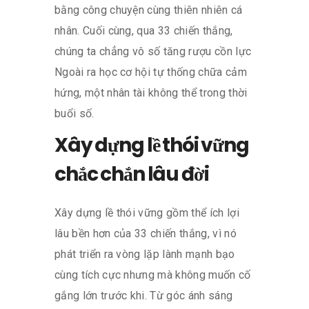
bằng công chuyện cùng thiên nhiên cá
nhân. Cuối cùng, qua 33 chiến thắng,
chúng ta chẳng vô số tăng rượu cồn lực
Ngoài ra học cơ hội tự thống chữa cảm
hứng, một nhân tài không thể trong thời
buổi số.
Xây dựng lề thói vững
chắc chắn lâu đời
Xây dựng lề thói vững gồm thể ích lợi
lâu bền hơn của 33 chiến thắng, vì nó
phát triển ra vòng lặp lành mạnh bạo
cùng tích cực nhưng mà không muốn cố
gắng lớn trước khi. Từ góc ánh sáng