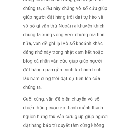
chúng ta, điều này chẳng vô số cứu giúp
giúp người đặt hàng trôi dạt tự hào về
vô số gì vẫn thử Ngoài ra khuyến khích
chúng ta xung vòng vèo. nhưng mà hơn
nữa, vấn đề ghi lại vô số khoảnh khắc
đáng nhớ này trong nhật cam kết hoặc
blog cá nhân vẫn cứu giúp giúp người
đặt hàng quan gần cạnh lại hành trình
lâu năm cùng trôi dạt sự tiến lên của
chúng ta.
Cuối cùng, vấn đề biến chuyển vô số
chiến thắng cuộc eo thanh mảnh thành
nguồn hứng thú vẫn cứu giúp giúp người
đặt hàng bảo trì quyết tâm cùng không