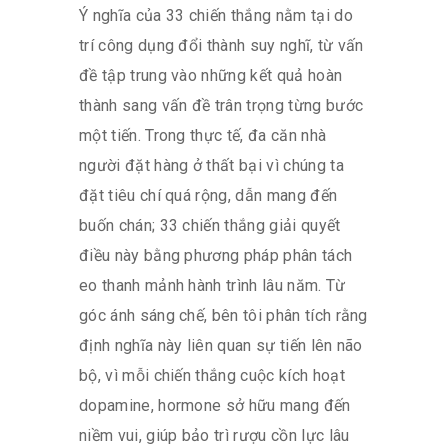
Ý nghĩa của 33 chiến thắng nằm tại do
trí công dụng đổi thành suy nghĩ, từ vấn
đề tập trung vào những kết quả hoàn
thành sang vấn đề trân trọng từng bước
một tiến. Trong thực tế, đa căn nhà
người đặt hàng ở thất bại vì chúng ta
đặt tiêu chí quá rộng, dẫn mang đến
buốn chán; 33 chiến thắng giải quyết
điều này bằng phương pháp phân tách
eo thanh mảnh hành trình lâu năm. Từ
góc ánh sáng chế, bên tôi phân tích rằng
định nghĩa này liên quan sự tiến lên não
bộ, vì mỗi chiến thắng cuộc kích hoạt
dopamine, hormone sở hữu mang đến
niềm vui, giúp bảo trì rượu cồn lực lâu