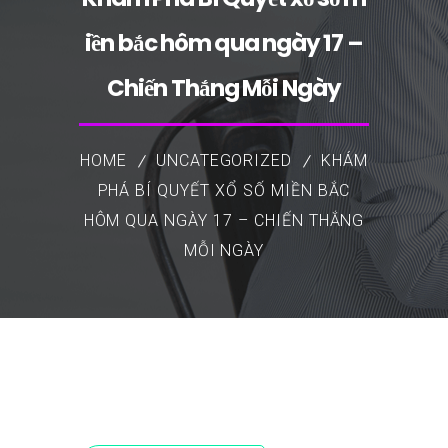
iền bắc hôm qua ngày 17 –
Chiến Thắng Mỗi Ngày
HOME
UNCATEGORIZED
KHÁM
PHÁ BÍ QUYẾT XỔ SỐ MIỀN BẮC
HÔM QUA NGÀY 17 – CHIẾN THẮNG
MỖI NGÀY