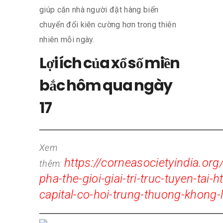
giúp căn nhà người đặt hàng biến
chuyển đổi kiên cường hơn trong thiên
nhiên mỗi ngày.
Lợi ích của xổ số miền
bắc hôm qua ngày
17
Xem
https://corneasocietyindia.or
thêm:
pha-the-gioi-giai-tri-truc-tuyen-tai-
capital-co-hoi-trung-thuong-khong-