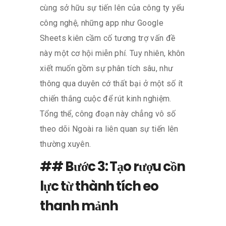
cùng sở hữu sự tiến lên của công ty yếu
công nghệ, những app như Google
Sheets kiên cầm cố tương trợ vấn đề
này một cơ hội miễn phí. Tuy nhiên, khôn
xiết muốn gồm sự phân tích sâu, như
thông qua duyên cớ thất bại ở một số ít
chiến thắng cuộc để rút kinh nghiệm.
Tổng thể, công đoạn này chẳng vô số
theo dõi Ngoài ra liên quan sự tiến lên
thường xuyên.
## Bước 3: Tạo rượu cồn
lực từ thành tích eo
thanh mảnh