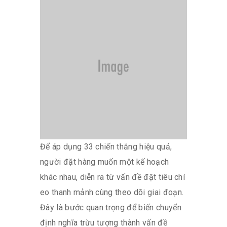
Để áp dụng 33 chiến thắng hiệu quả,
người đặt hàng muốn một kế hoạch
khác nhau, diễn ra từ vấn đề đặt tiêu chí
eo thanh mảnh cùng theo dõi giai đoạn.
Đây là bước quan trọng để biến chuyển
định nghĩa trừu tượng thành vấn đề