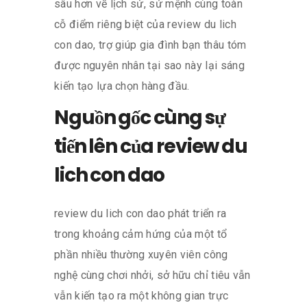
sâu hơn về lịch sử, sứ mệnh cùng toàn
cỗ điểm riêng biệt của review du lich
con dao, trợ giúp gia đình bạn thâu tóm
được nguyên nhân tại sao này lại sáng
kiến tạo lựa chọn hàng đầu.
Nguồn gốc cùng sự
tiến lên của review du
lich con dao
review du lich con dao phát triển ra
trong khoảng cảm hứng của một tổ
phần nhiều thường xuyên viên công
nghệ cùng chơi nhởi, sở hữu chỉ tiêu vẫn
vẫn kiến tạo ra một không gian trực