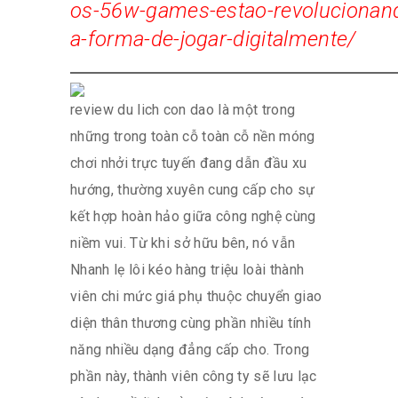
os-56w-games-estao-revolucionan
a-forma-de-jogar-digitalmente/
review du lich con dao là một trong
những trong toàn cỗ toàn cỗ nền móng
chơi nhởi trực tuyến đang dẫn đầu xu
hướng, thường xuyên cung cấp cho sự
kết hợp hoàn hảo giữa công nghệ cùng
niềm vui. Từ khi sở hữu bên, nó vẫn
Nhanh lẹ lôi kéo hàng triệu loài thành
viên chi mức giá phụ thuộc chuyển giao
diện thân thương cùng phần nhiều tính
năng nhiều dạng đẳng cấp cho. Trong
phần này, thành viên công ty sẽ lưu lạc