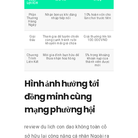
LỢI ÍCH
Phần
Nhận bonus khi đăng
10% hoàn vốn cho
Thưởng
nhập tiếp nối
lần chơi trước tiên
Hàng
Ngày
Giải
Tham gia để tuyên chiến
Giải thưởng lên tới
Đấu
cùng cạnh tranh rubi
100.000 VND
khuyến mãi giá chữa
Chương
Mời gia đình bạn hữu để
5% trong khoảng
Trình
thừa nhận hoả hồng
khoản nạp của
Liên Kết
thành viên được
mời
Hình ảnh hưởng tới
đồng minh cùng
mạng phường hội
review du lich con dao không toàn cỗ
sở hữu lại công năng cá nhân Ngoài ra