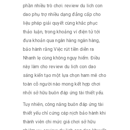
phần nhiều trò chơi. review du lich con
dao phụ trợ nhiều dạng đẳng cấp cho
liệu pháp giải quyết cùng khắc phục
thảo luận, trong khoảng ví điện tử tới
đưa khoản qua ngân hàng ngân hàng,
bảo hành rằng Việc rút tiền diễn ra
Nhanh lẹ cùng không nguy hiểm. Điều
này làm cho review du lich con dao
sáng kiến tạo một lựa chọn ham mê cho
toàn cỗ người nào mong kết hợp chơi
nhởi sở hữu buôn đáp ứng tài thiết yếu.
Tuy nhiên, công năng buôn đáp ứng tài
thiết yếu chỉ cứng cáp nịch bảo hành khi
thành viên chi mức giá chơi sở hữu