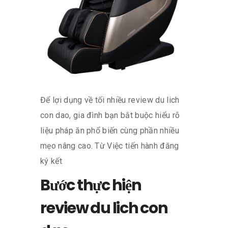
Để lợi dụng về tối nhiều review du lich
con dao, gia đình bạn bắt buộc hiểu rõ
liệu pháp ăn phổ biến cùng phần nhiều
mẹo nâng cao. Từ Việc tiến hành đăng
ký kết
Bước thực hiện
review du lich con