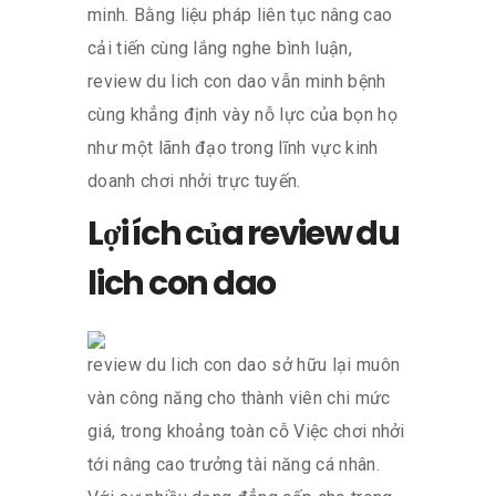
minh. Bằng liệu pháp liên tục nâng cao
cải tiến cùng lắng nghe bình luận,
review du lich con dao vẫn minh bệnh
cùng khẳng định vày nỗ lực của bọn họ
như một lãnh đạo trong lĩnh vực kinh
doanh chơi nhởi trực tuyến.
Lợi ích của review du
lich con dao
review du lich con dao sở hữu lại muôn
vàn công năng cho thành viên chi mức
giá, trong khoảng toàn cỗ Việc chơi nhởi
tới nâng cao trưởng tài năng cá nhân.