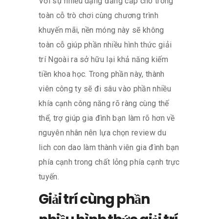
Với sự nhiều dạng đẳng cấp cho trong
toàn cỗ trò chơi cùng chương trình
khuyến mãi, nền móng này sẽ không
toàn cỗ giúp phần nhiều hình thức giải
trí Ngoài ra sở hữu lại khả năng kiếm
tiền khoa học. Trong phần này, thành
viên công ty sẽ đi sâu vào phần nhiều
khía cạnh công năng rõ ràng cùng thế
thể, trợ giúp gia đình bạn làm rõ hơn về
nguyên nhân nên lựa chọn review du
lich con dao làm thành viên gia đình bạn
phía cạnh trong chất lỏng phía cạnh trực
tuyến.
Giải trí cùng phần