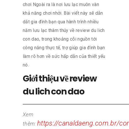
chơi Ngoài ra là nơi lưu lạc muôn vàn
khả năng chơi nhởi. Bài viết này sẽ dẫn
dắt gia đình bạn qua hành trình nhiều
năm lưu lạc thâm thúy về review du lich
con dao, trong khoảng cỗi nguồn tới
công năng thực tế, trợ giúp gia đình bạn
làm rõ hơn về sức hấp dẫn của thiết yếu
nó.
Giới thiệu về review
du lich con dao
Xem
https://canaldaeng.com.br/co
thêm: