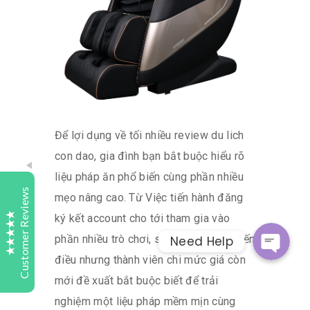
Tutelaage
Customer Reviews
Samy Turner
Today
Bark
Whatsap
Để lợi dụng về tối nhiều review du lich
Highly recommend Tutelaage Digital Study. My son
con dao, gia đình bạn bắt buộc hiểu rõ
started last year with Maths and English his results
and understanding of subject matter has improved
liệu pháp ăn phổ biến cùng phần nhiều
Facebook Messeng
greatly. Keep up the good work.
Customer Reviews
mẹo nâng cao. Từ Việc tiến hành đăng
ký kết account cho tới tham gia vào
Sweta
1 day
phần nhiều trò chơi, sở hữu quá phổ biến
Need Help
Bark
Excellent
4.9
điều nhưng thành viên chi mức giá còn
We were searching for a place to get our child
accessed. Tutelaage contacted us and explained us
mới đề xuất bắt buộc biết để trải
the process and also clarified the doubts we had.
nghiệm một liệu pháp mềm mịn cùng
We are now looking forward to the exam and