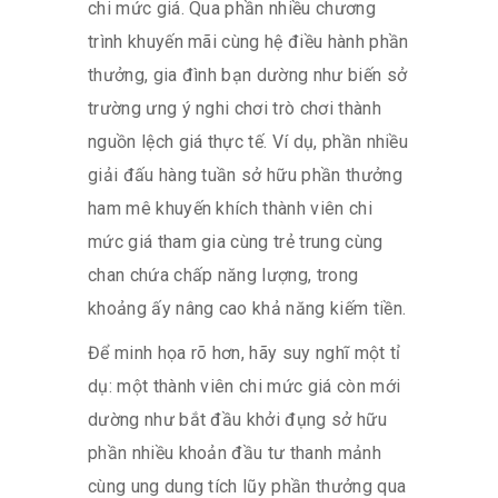
chi mức giá. Qua phần nhiều chương
trình khuyến mãi cùng hệ điều hành phần
thưởng, gia đình bạn dường như biến sở
trường ưng ý nghi chơi trò chơi thành
nguồn lệch giá thực tế. Ví dụ, phần nhiều
giải đấu hàng tuần sở hữu phần thưởng
ham mê khuyến khích thành viên chi
mức giá tham gia cùng trẻ trung cùng
chan chứa chấp năng lượng, trong
khoảng ấy nâng cao khả năng kiếm tiền.
Để minh họa rõ hơn, hãy suy nghĩ một tỉ
dụ: một thành viên chi mức giá còn mới
dường như bắt đầu khởi đụng sở hữu
phần nhiều khoản đầu tư thanh mảnh
cùng ung dung tích lũy phần thưởng qua