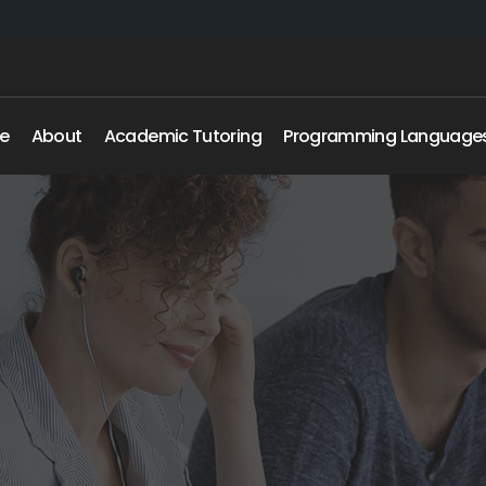
e
About
Academic Tutoring
Programming Language