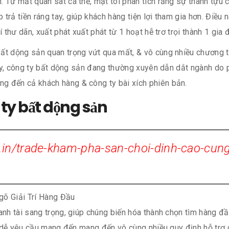
. Từ mắt quan sát cá thể, mặt tôi phân tích rằng sự thành tựu
p trả tiền ráng tay, giúp khách hàng tiện lợi tham gia hơn. Đi
 thư dãn, xuất phát xuất phát từ 1 hoạt hễ trơ trọi thành 1 gia
ất dộng sản quan trọng vứt qua mất, & vô cùng nhiều chương t
 đây, công ty bất dộng sản đang thường xuyên dẫn dắt ngành do
g đến cả khách hàng & công ty bài xích phiên bản.
ty bất dộng sản
.in/trade-kham-pha-san-choi-dinh-cao-cung-
 anh tài sang trọng, giúp chúng biến hóa thành chọn tìm hàng 
ện dễ yêu cầu mang đến mang đến vô cùng nhiều quy định hỗ trợ 