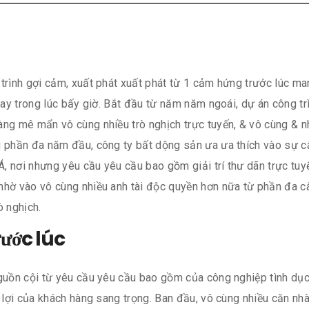
trình gợi cảm, xuất phát xuất phát từ 1 cảm hứng trước lúc ma
ngay trong lúc bấy giờ. Bắt đầu từ năm năm ngoái, dự án công tr
àng mê mẩn vô cùng nhiều trò nghịch trực tuyến, & vô cùng & 
g phần đa năm đầu, công ty bất dộng sản ưa ưa thích vào sự câ
, nơi nhưng yêu cầu yêu cầu bao gồm giải trí thư dãn trực tuy
nhờ vào vô cùng nhiều anh tài độc quyền hơn nữa từ phần đa c
ò nghịch.
ước lúc
guồn cội từ yêu cầu yêu cầu bao gồm của công nghiệp tình dục,
n lợi của khách hàng sang trọng. Ban đầu, vô cùng nhiều căn nh