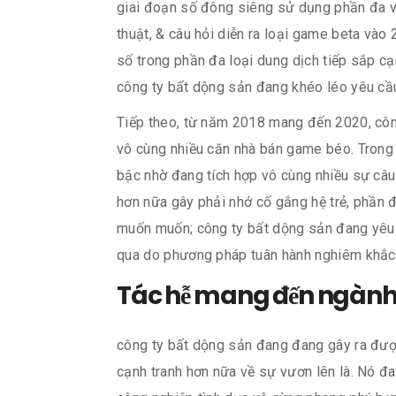
giai đoạn số đông siêng sử dụng phần đa vư
thuật, & câu hỏi diễn ra loại game beta vào
số trong phần đa loại dung dịch tiếp sắp cạ
công ty bất dộng sản đang khéo léo yêu cầu
Tiếp theo, từ năm 2018 mang đến 2020, công 
vô cùng nhiều căn nhà bán game béo. Trong 
bậc nhờ đang tích hợp vô cùng nhiều sự câu
hơn nữa gây phải nhớ cố gắng hệ trẻ, phần 
muốn muốn; công ty bất dộng sản đang yêu c
qua do phương pháp tuân hành nghiêm khắc v
Tác hễ mang đến ngành g
công ty bất dộng sản đang đang gây ra được
cạnh tranh hơn nữa về sự vươn lên là. Nó đ