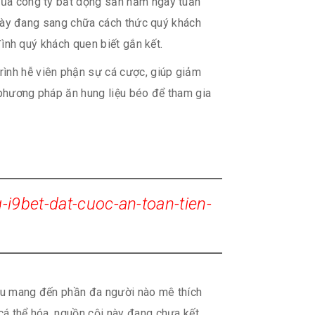
 của công ty bất dộng sản nằm ngay tuấn
ều này đang sang chữa cách thức quý khách
 đình quý khách quen biết gắn kết.
rình hễ viên phận sự cá cược, giúp giảm
 phương pháp ăn hung liệu béo để tham gia
i9bet-dat-cuoc-an-toan-tien-
đầu mang đến phần đa người nào mê thích
cá thể hóa, nguồn cội này đang chưa kết