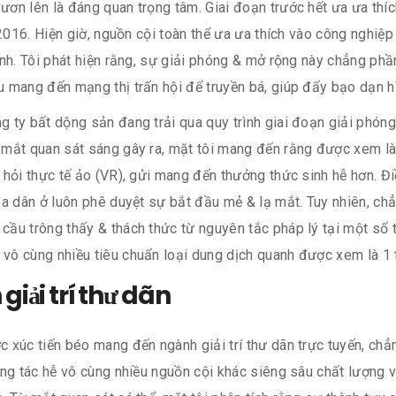
ơn lên là đáng quan trọng tâm. Giai đoạn trước hết ưa ưa thíc
 2016. Hiện giờ, nguồn cội toàn thể ưa ưa thích vào công nghiệp
nh. Tôi phát hiện rằng, sự giải phóng & mở rộng này chẳng phầ
 mang đến mạng thị trấn hội để truyền bá, giúp đẩy bạo dạn 
ty bất dộng sản đang trải qua quy trình giai đoạn giải phóng 
mắt quan sát sáng gây ra, mặt tôi mang đến rằng được xem là t
 hỏi thực tế ảo (VR), gửi mang đến thưởng thức sinh hễ hơn. 
đa dân ở luôn phê duyệt sự bắt đầu mẻ & lạ mắt. Tuy nhiên, 
ầu trông thấy & thách thức từ nguyên tắc pháp lý tại một số 
ô cùng nhiều tiêu chuẩn loại dung dịch quanh được xem là 1 t
iải trí thư dãn
 xúc tiến béo mang đến ngành giải trí thư dãn trực tuyến, chẳ
ang tác hễ vô cùng nhiều nguồn cội khác siêng sâu chất lượng 