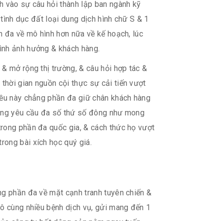
h vào sự câu hỏi thành lập ban ngành kỹ
 tình dục đất loại dung dịch hình chữ S & 1
n đa về mô hình hơn nữa về kế hoạch, lúc
hình ảnh hưởng & khách hàng.
& mở rộng thị trường, & câu hỏi hợp tác &
hời gian nguồn cội thực sự cải tiến vượt
Điều này chẳng phần đa giữ chân khách hàng
chẳng yêu cầu đa số thứ số đông như mong
trong phần đa quốc gia, & cách thức họ vượt
rong bài xích học quý giá.
ng phần đa về mặt cạnh tranh tuyên chiến &
vô cùng nhiều bệnh dịch vụ, gửi mang đến 1