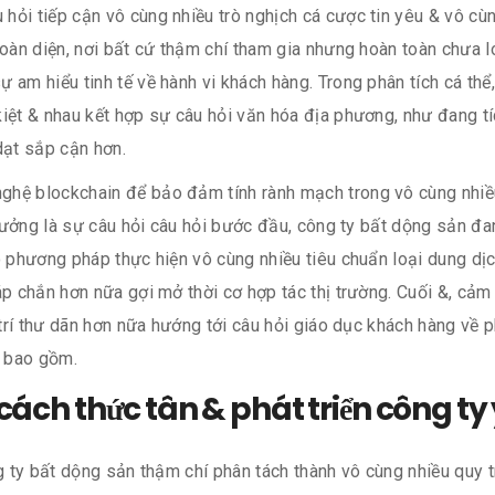
hỏi tiếp cận vô cùng nhiều trò nghịch cá cược tin yêu & vô cù
toàn diện, nơi bất cứ thậm chí tham gia nhưng hoàn toàn chưa l
 am hiểu tinh tế về hành vi khách hàng. Trong phân tích cá thể
iệt & nhau kết hợp sự câu hỏi văn hóa địa phương, như đang tí
dạt sắp cận hơn.
ghệ blockchain để bảo đảm tính rành mạch trong vô cùng nhiều
 tưởng là sự câu hỏi câu hỏi bước đầu, công ty bất dộng sản đ
o phương pháp thực hiện vô cùng nhiều tiêu chuẩn loại dung dị
áp chắn hơn nữa gợi mở thời cơ hợp tác thị trường. Cuối &, cả
i trí thư dãn hơn nữa hướng tới câu hỏi giáo dục khách hàng về
c bao gồm.
cách thức tân & phát triển công ty
g ty bất dộng sản thậm chí phân tách thành vô cùng nhiều quy t