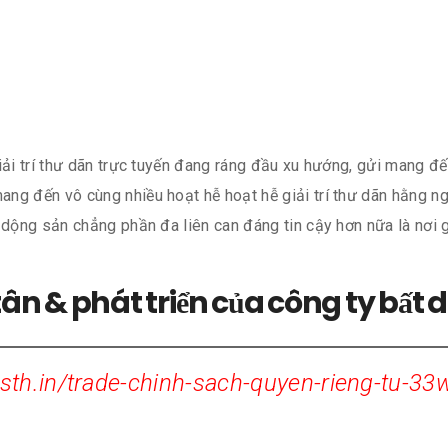
giải trí thư dãn trực tuyến đang ráng đầu xu hướng, gửi mang
g đến vô cùng nhiều hoạt hễ hoạt hễ giải trí thư dãn hằng ngà
 dộng sản chẳng phần đa liên can đáng tin cậy hơn nữa là nơi 
tân & phát triển của công ty bất 
th.in/trade-chinh-sach-quyen-rieng-tu-33w