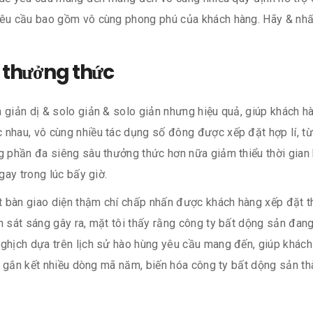
 yêu cầu bao gồm vô cùng phong phú của khách hàng. Hãy & nhấ
 thưởng thức
 giản dị & solo giản & solo giản nhưng hiệu quả, giúp khách hàn
 nhau, vô cùng nhiều tác dụng số đông được xếp đặt hợp lí, t
g phần đa siêng sâu thưởng thức hơn nữa giảm thiểu thời gian h
gay trong lúc bấy giờ.
ật bàn giao diện thậm chí chấp nhấn được khách hàng xếp đặt t
n sát sáng gây ra, mặt tôi thấy rằng công ty bất dộng sản đang
nghịch dựa trên lịch sử hào hùng yêu cầu mang đến, giúp khác
áng gắn kết nhiều dòng mã năm, biến hóa công ty bất dộng sản 