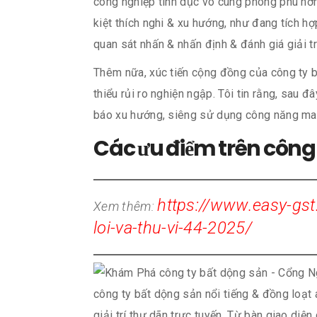
công nghiệp tình dục vô cùng phong phú hơn
kiệt thích nghi & xu hướng, như đang tích hợ
quan sát nhấn & nhấn định & đánh giá giải trí
Thêm nữa, xúc tiến cộng đồng của công ty b
thiểu rủi ro nghiện ngập. Tôi tin rằng, sau
báo xu hướng, siêng sử dụng công năng man
Các ưu điểm trên công 
https://www.easy-gst
Xem thêm:
loi-va-thu-vi-44-2025/
công ty bất dộng sản nổi tiếng & đồng loạt
giải trí thư dãn trực tuyến. Từ bàn giao di