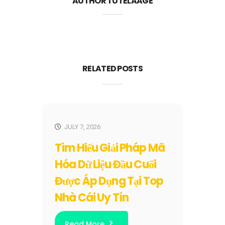
AUTHOR
TUTELAAGE
RELATED POSTS
JULY 7, 2026
Tìm Hiểu Giải Pháp Mã
Hóa Dữ Liệu Đầu Cuối
Được Áp Dụng Tại Top
Nhà Cái Uy Tín
Read More