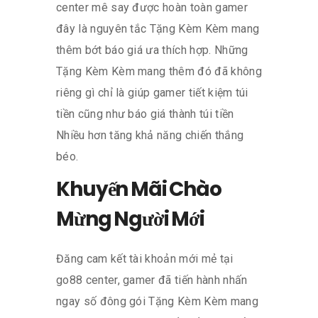
center mê say được hoàn toàn gamer
đây là nguyên tắc Tặng Kèm Kèm mang
thêm bớt báo giá ưa thích hợp. Những
Tặng Kèm Kèm mang thêm đó đã không
riêng gì chỉ là giúp gamer tiết kiệm túi
tiền cũng như báo giá thành túi tiền
Nhiều hơn tăng khả năng chiến thắng
béo.
Khuyến Mãi Chào
Mừng Người Mới
Đăng cam kết tài khoản mới mẻ tại
go88 center, gamer đã tiến hành nhấn
ngay số đông gói Tặng Kèm Kèm mang