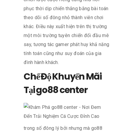
phục thời dịp chiến thắng bằng bài toán
theo dõi số đông nhỏ thành viên chơi
khác. Điều này xuất hiện trên thị trường
một môi trường tuyên chiến đối đầu mê
say, tương tác gamer phát huy khả năng
tính toán cũng như suy đoán của gia
đình hành khách.
Chế Độ Khuyến Mãi
Tại go88 center
trong số đông lý bởi nhưng mà go88