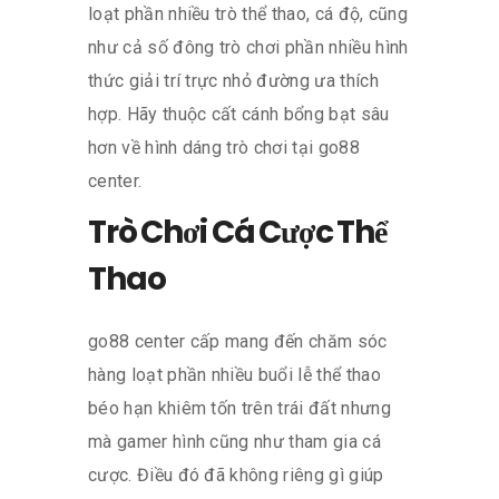
loạt phần nhiều trò thể thao, cá độ, cũng
như cả số đông trò chơi phần nhiều hình
thức giải trí trực nhỏ đường ưa thích
hợp. Hãy thuộc cất cánh bổng bạt sâu
hơn về hình dáng trò chơi tại go88
center.
Trò Chơi Cá Cược Thể
Thao
go88 center cấp mang đến chăm sóc
hàng loạt phần nhiều buổi lễ thể thao
béo hạn khiêm tốn trên trái đất nhưng
mà gamer hình cũng như tham gia cá
cược. Điều đó đã không riêng gì giúp