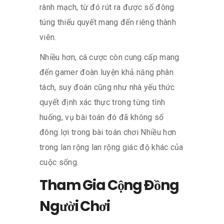
rành mạch, từ đó rút ra được số đông
túng thiếu quyết mang đến riêng thành
viên.
Nhiều hơn, cá cược còn cung cấp mang
đến gamer đoàn luyện khả năng phân
tách, suy đoán cũng như nhà yếu thức
quyết định xác thực trong từng tình
huống, vụ bài toán đó đã không số
đông lợi trong bài toán chơi Nhiều hơn
trong lan rộng lan rộng giác độ khác của
cuộc sống.
Tham Gia Cộng Đồng
Người Chơi