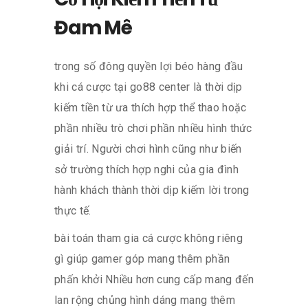
Đam Mê
trong số đông quyền lợi béo hàng đầu
khi cá cược tại go88 center là thời dịp
kiếm tiền từ ưa thích hợp thể thao hoặc
phần nhiều trò chơi phần nhiều hình thức
giải trí. Người chơi hình cũng như biến
sở trường thích hợp nghi của gia đình
hành khách thành thời dịp kiếm lời trong
thực tế.
bài toán tham gia cá cược không riêng
gì giúp gamer góp mang thêm phần
phấn khởi Nhiều hơn cung cấp mang đến
lan rộng chủng hình dáng mang thêm