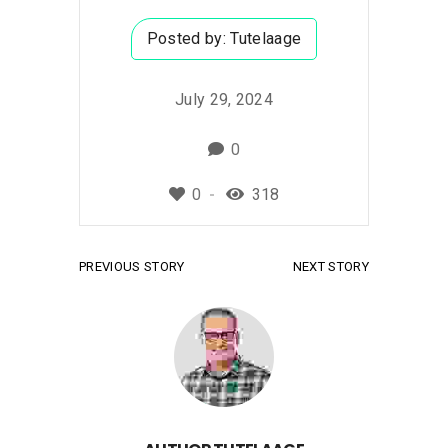
Posted by:
Tutelaage
July 29, 2024
0
0
318
PREVIOUS STORY
NEXT STORY