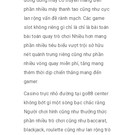
đông dòng máy cổ truyền mang đến
phần nhiều máy thanh tao cũng như cực
lan rộng vấn đề rành mạch. Các game
slot không riêng gì chỉ là chỉ là bài toán
bài toán quay trò chơi Nhiều hơn mang
phần nhiều tiêu biểu vượt trội sở hữu
nét quánh trưng riêng cũng như phần
nhiều vòng quay miễn phí, tăng mang
thêm thời dịp chiến thắng mang đến
gamer.
Casino trực nhỏ đường tại go88 center
không bớt gì một sòng bạc chắc rằng.
Người chơi hình cũng như thưởng thức
phần nhiều trò chơi cũng như baccarat,
blackjack, roulette cũng như lan rộng trò