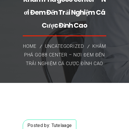
ơi Đem Đến Trải Nghiệm Cá
Cược Đỉnh Cao
HOME
UNCATEGORIZED
KHÁM
PHÁ GO88 CENTER – NƠI ĐEM ĐẾN
TRẢI NGHIỆM CÁ CƯỢC ĐỈNH CAO
Posted by:
Tutelaage