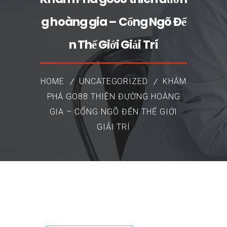
g hoàng gia – Cổng Ngõ Đế
n Thế Giới Giải Trí
HOME
UNCATEGORIZED
KHÁM
PHÁ GO88 THIÊN ĐƯỜNG HOÀNG
GIA – CỔNG NGÕ ĐẾN THẾ GIỚI
GIẢI TRÍ