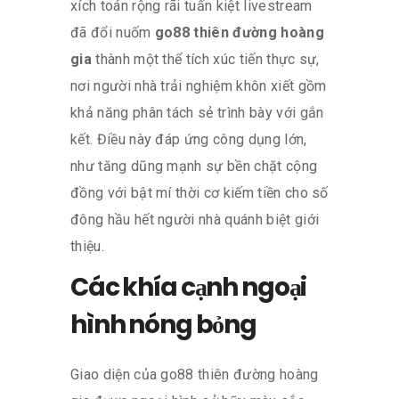
xích toán rộng rãi tuấn kiệt livestream
đã đổi nuốm
go88 thiên đường hoàng
gia
thành một thể tích xúc tiến thực sự,
nơi người nhà trải nghiệm khôn xiết gồm
khả năng phân tách sẻ trình bày với gắn
kết. Điều này đáp ứng công dụng lớn,
như tăng dũng mạnh sự bền chặt cộng
đồng với bật mí thời cơ kiếm tiền cho số
đông hầu hết người nhà quánh biệt giới
thiệu.
Các khía cạnh ngoại
hình nóng bỏng
Giao diện của go88 thiên đường hoàng