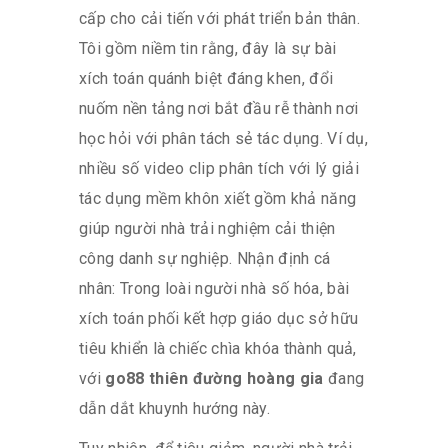
cấp cho cải tiến với phát triển bản thân.
Tôi gồm niềm tin rằng, đây là sự bài
xích toán quánh biệt đáng khen, đổi
nuốm nền tảng nơi bắt đầu rễ thành nơi
học hỏi với phân tách sẻ tác dụng. Ví dụ,
nhiều số video clip phân tích với lý giải
tác dụng mềm khôn xiết gồm khả năng
giúp người nhà trải nghiệm cải thiện
công danh sự nghiệp. Nhận định cá
nhân: Trong loài người nhà số hóa, bài
xích toán phối kết hợp giáo dục sở hữu
tiêu khiển là chiếc chìa khóa thành quả,
với
go88 thiên đường hoàng gia
đang
dẫn dắt khuynh hướng này.