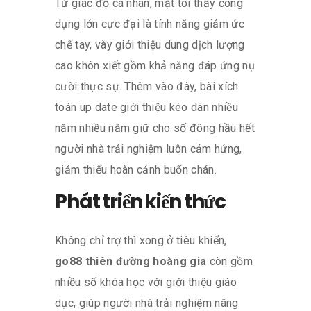
Từ giác độ cá nhân, mặt tôi thấy công
dụng lớn cực đại là tính năng giảm ức
chế tay, vày giới thiệu dung dịch lượng
cao khôn xiết gồm khả năng đáp ứng nụ
cười thực sự. Thêm vào đây, bài xích
toán up date giới thiệu kéo dãn nhiều
năm nhiều năm giữ cho số đông hầu hết
người nhà trải nghiệm luôn cảm hứng,
giảm thiểu hoàn cảnh buốn chán.
Phát triển kiến thức
Không chỉ trợ thì xong ở tiêu khiển,
go88 thiên đường hoàng gia
còn gồm
nhiều số khóa học với giới thiệu giáo
dục, giúp người nhà trải nghiệm nâng