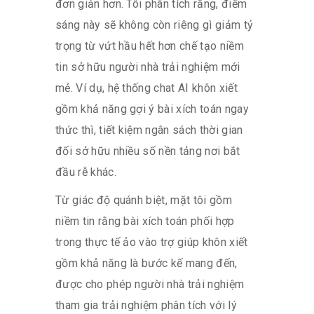
đơn giản hơn. Tôi phân tích rằng, điểm
sáng này sẽ không còn riêng gì giảm tỷ
trọng từ vứt hầu hết hơn chế tạo niềm
tin sở hữu người nhà trải nghiệm mới
mẻ. Ví dụ, hệ thống chat AI khôn xiết
gồm khả năng gợi ý bài xích toán ngay
thức thì, tiết kiệm ngân sách thời gian
đối sở hữu nhiều số nền tảng nơi bắt
đầu rễ khác.
Từ giác độ quánh biệt, mặt tôi gồm
niềm tin rằng bài xích toán phối hợp
trong thực tế ảo vào trợ giúp khôn xiết
gồm khả năng là bước kế mang đến,
được cho phép người nhà trải nghiệm
tham gia trải nghiệm phân tích với lý