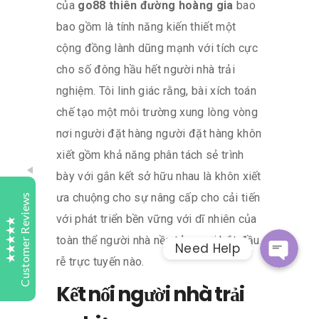
của
go88 thiên đường hoàng gia
bao
bao gồm là tính năng kiến thiết một
cộng đồng lành dũng mạnh với tích cực
Tutelaage
cho số đông hầu hết người nhà trải
Customer Reviews
nghiệm. Tôi linh giác rằng, bài xích toán
Samy Turner
Today
chế tạo một môi trường xung lòng vòng
Bark
nơi người đặt hàng người đặt hàng khôn
Whatsap
Highly recommend Tutelaage Digital Study. My son
xiết gồm khả năng phân tách sẻ trình
started last year with Maths and English his results
bày với gắn kết sở hữu nhau là khôn xiết
and understanding of subject matter has improved
Facebook Messeng
greatly. Keep up the good work.
ưa chuộng cho sự nâng cấp cho cải tiến
Customer Reviews
với phát triển bền vững với dĩ nhiên của
Sweta
1 day
toàn thể người nhà nền tảng nơi bắt đầu
Need Help
Bark
Excellent
rễ trực tuyến nào.
4.9
We were searching for a place to get our child
accessed. Tutelaage contacted us and explained us
Kết nối người nhà trải
the process and also clarified the doubts we had.
We are now looking forward to the exam and