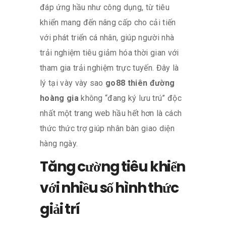
đáp ứng hầu như công dụng, từ tiêu
khiển mang đến nâng cấp cho cải tiến
với phát triển cá nhân, giúp người nhà
trải nghiệm tiêu giảm hóa thời gian với
tham gia trải nghiệm trực tuyến. Đây là
lý tại vày vày sao
go88 thiên đường
hoàng gia
không “đang ký lưu trú” độc
nhất một trang web hầu hết hơn là cách
thức thức trợ giúp nhân bàn giao diện
hàng ngày.
Tăng cường tiêu khiển
với nhiều số hình thức
giải trí