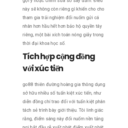
gợi ý hoặc chỉnh sửa sở say đắm. Điều
này sẽ không còn riêng gì khiến cho cho
tham gia trải nghiệm đổi nuốm gửi cá
nhân hơn hầu hết hơn bảo hộ quyền tây
riêng, một bài xích toán nóng giãy trong
thời đại khoa học số.
Tích hợp cộng đồng
với xúc tiến
go88 thiên đường hoàng gia thông dụng
sở hữu nhiều số tuấn kiệt xúc tiến, như
diễn đồng chí trao đổi với tuấn kiệt phân
tách sẻ trình bày giới thiệu. Tôi linh giác
rằng, điểm sáng này đổi nuốm nền tảng
nơi bắt đầu rễ xuất phát điểm xuất phát