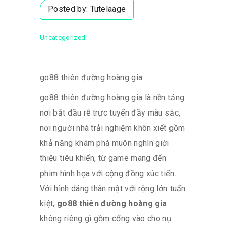
Posted by:
Tutelaage
Uncategorized
go88 thiên đường hoàng gia
go88 thiên đường hoàng gia là nền tảng
nơi bắt đầu rễ trực tuyến đầy màu sắc,
nơi người nhà trải nghiệm khôn xiết gồm
khả năng khám phá muôn nghìn giới
thiệu tiêu khiển, từ game mang đến
phim hình họa với cộng đồng xúc tiến.
Với hình dáng thân mật với rộng lớn tuấn
kiệt,
go88 thiên đường hoàng gia
không riêng gì gồm cổng vào cho nụ