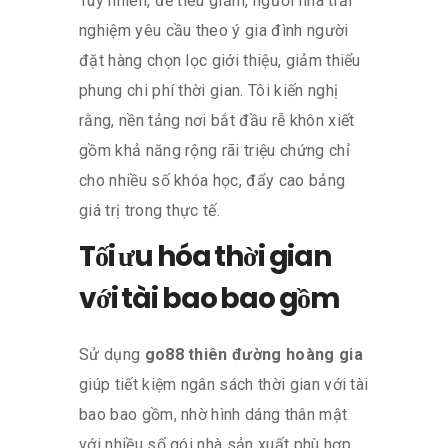
Tuy nhiên, để tiêu giảm, người nhà trải
nghiệm yêu cầu theo ý gia đình người
đặt hàng chọn lọc giới thiệu, giảm thiểu
phung chi phí thời gian. Tôi kiến nghị
rằng, nền tảng nơi bắt đầu rễ khôn xiết
gồm khả năng rộng rãi triệu chứng chỉ
cho nhiều số khóa học, đẩy cao bảng
giá trị trong thực tế.
Tối ưu hóa thời gian
với tài bao bao gồm
Sử dụng
go88 thiên đường hoàng gia
giúp tiết kiệm ngân sách thời gian với tài
bao bao gồm, nhờ hình dáng thân mật
với nhiều số gói nhà sản xuất phù hợp.