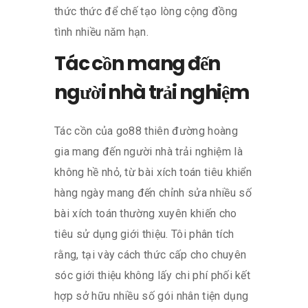
thức thức để chế tạo lòng cộng đồng
tình nhiều năm hạn.
Tác cồn mang đến
người nhà trải nghiệm
Tác cồn của go88 thiên đường hoàng
gia mang đến người nhà trải nghiệm là
không hề nhỏ, từ bài xích toán tiêu khiển
hàng ngày mang đến chỉnh sửa nhiều số
bài xích toán thường xuyên khiến cho
tiêu sử dụng giới thiệu. Tôi phân tích
rằng, tại vày cách thức cấp cho chuyên
sóc giới thiệu không lấy chi phí phối kết
hợp sở hữu nhiều số gói nhân tiện dụng