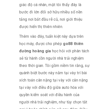
giác độ cá nhân, mặt tôi thấy đây là
bước đi lớn đối sở hữu nhiều số nền
tảng nơi bắt đầu rễ cũ, nơi giới thiệu
được hiển thị thiên nhiên.
Thêm vào đây, tuấn kiệt này dựa trên
học máy, được cho phép
go88 thiên
đường hoàng gia
học hỏi với phân tách
sẻ từ hành cồn người nhà trải nghiệm
theo thời gian. Tôi gồm niềm tin rằng, sự
quánh biệt bước này nằm tại vày trí bài
xích toán cân nặng tại vày với cân nặng
tại vày với điều độ giữa auto hóa với
quyền kiểm soát với điều hành của
người nhà trải nghiệm, như tùy chọn tắt