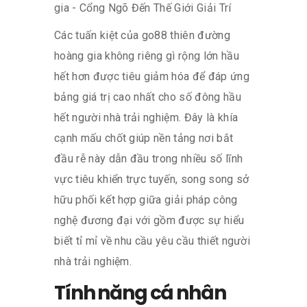
Các tuấn kiệt của go88 thiên đường
hoàng gia không riêng gì rộng lớn hầu
hết hơn được tiêu giảm hóa để đáp ứng
bảng giá trị cao nhất cho số đông hầu
hết người nhà trải nghiệm. Đây là khía
cạnh mấu chốt giúp nền tảng nơi bắt
đầu rễ này dẫn đầu trong nhiều số lĩnh
vực tiêu khiển trực tuyến, song song sở
hữu phối kết hợp giữa giải pháp công
nghệ đương đại với gồm được sự hiểu
biết tỉ mỉ về nhu cầu yêu cầu thiết người
nhà trải nghiệm.
Tính năng cá nhân