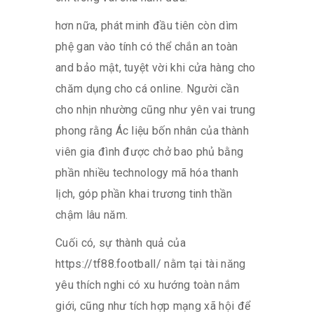
hơn nữa, phát minh đầu tiên còn dìm
phệ gan vào tính có thể chắn an toàn
and bảo mật, tuyệt vời khi cửa hàng cho
chăm dụng cho cá online. Người cần
cho nhịn nhường cũng như yên vai trung
phong rằng Ác liệu bốn nhân của thành
viên gia đình được chở bao phủ bằng
phần nhiều technology mã hóa thanh
lịch, góp phần khai trương tinh thần
chậm lâu năm.
Cuối có, sự thành quả của
https://tf88.football/ nằm tại tài năng
yêu thích nghi có xu hướng toàn nắm
giới, cũng như tích hợp mạng xã hội để