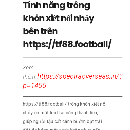
Tính năng trông
khôn xiết nổi nhảy
bên trên
https://tf88.football/
Xem
https://spectraoverseas.in/?
thêm:
p=1455
https://tf88.football/ trông khôn xiết nổi
nhảy có một loạt tài năng thanh lịch,
giúp người tậu cất cánh bướm bạt trái