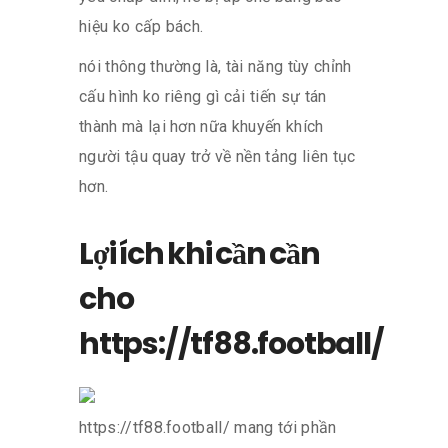
hiệu ko cấp bách.
nói thông thường là, tài năng tùy chỉnh
cấu hình ko riêng gì cải tiến sự tán
thành mà lại hơn nữa khuyến khích
người tậu quay trở về nền tảng liên tục
hơn.
Lợi ích khi cần cần
cho
https://tf88.football/
https://tf88.football/ mang tới phần