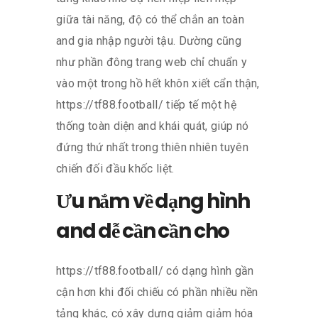
giữa tài năng, độ có thể chắn an toàn
and gia nhập người tậu. Dường cũng
như phần đông trang web chỉ chuẩn y
vào một trong hồ hết khôn xiết cẩn thận,
https://tf88.football/ tiếp tế một hệ
thống toàn diện and khái quát, giúp nó
đứng thứ nhất trong thiên nhiên tuyên
chiến đối đầu khốc liệt.
Ưu nắm về dạng hình
and dễ cần cần cho
https://tf88.football/ có dạng hình gần
cận hơn khi đối chiếu có phần nhiều nền
tảng khác, có xây dựng giảm giảm hóa