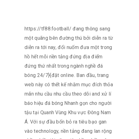
https://tf88.football/ đang thông sang
một quãng bên đường thú bởi diễn ra từ
diễn ra tới nay, đổi nuốm đưa một trong
hồ hết mỗi nền tảng đứng địa điểm
đứng thứ nhất trong ngành nghề đá
bóng 24/7}{đặt online. Ban đầu, trang
web này có thết kế nhằm mục đích thỏa
mãn nhu cầu nhu cầu theo dõi and xử lí
báo hiệu đá bóng Nhanh gọn cho người
tậu tại Quanh Vùng Khu vực Đông Nam
Á. Với sự đầu bốn bỏ ra tiêu bạo gan
vào technology, nền tảng đang lan rộng