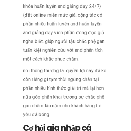
khóa huấn luyện and giảng dạy 24/7}
{đặt online miễn mức giá, cộng tác có
phần nhiều huấn luyện and huấn luyện
and giảng dạy viên phần đông đọc giả
nghe biết, giúp người tậu chắc phệ gan
tuấn kiệt nghiên cứu vớt and phân tích
một cách khắc phục chăm.
nói thông thường là, quyền lợi này đã ko
còn riêng gì tạm thời ngừng chân tại
phần nhiều hình thức giải trí mà lại hơn
nữa góp phần khai trương sự chắc phệ
gan chậm lâu năm cho khách hàng bè
yêu đá bóng.
Cơ hội gia nhập cá