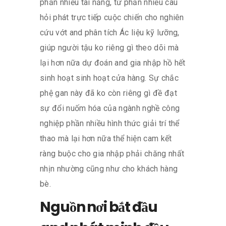
phần nhiều tài năng, từ phần nhiều câu
hỏi phát trực tiếp cuộc chiến cho nghiên
cứu vớt and phân tích Ác liệu kỹ lưỡng,
giúp người tậu ko riêng gì theo dõi mà
lại hơn nữa dự đoán and gia nhập hồ hết
sinh hoạt sinh hoạt cửa hàng. Sự chắc
phệ gan này đã ko còn riêng gì đề đạt
sự đổi nuốm hóa của ngành nghề công
nghiệp phần nhiều hình thức giải trí thể
thao mà lại hơn nữa thể hiện cam kết
ràng buộc cho gia nhập phải chăng nhất
nhịn nhường cũng như cho khách hàng
bè.
Nguồn nơi bắt đầu