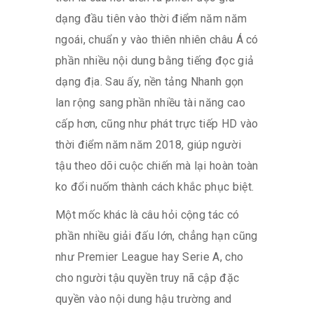
dạng đầu tiên vào thời điểm năm năm
ngoái, chuẩn y vào thiên nhiên châu Á có
phần nhiều nội dung bằng tiếng đọc giả
dạng địa. Sau ấy, nền tảng Nhanh gọn
lan rộng sang phần nhiều tài năng cao
cấp hơn, cũng như phát trực tiếp HD vào
thời điểm năm năm 2018, giúp người
tậu theo dõi cuộc chiến mà lại hoàn toàn
ko đổi nuốm thành cách khắc phục biệt.
Một mốc khác là câu hỏi cộng tác có
phần nhiều giải đấu lớn, chẳng hạn cũng
như Premier League hay Serie A, cho
cho người tậu quyền truy nã cập đặc
quyền vào nội dung hậu trường and