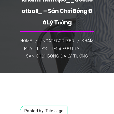
otball_ – Sân Chơi Bóng Đ
á Lý Tưởng
HOME
UNCATEGORIZED
KHÁM
PHÁ HTTPS__TF88.FOOTBALL_ –
SÂN CHƠI BÓNG ĐÁ LÝ TƯỞNG
Posted by:
Tutelaage