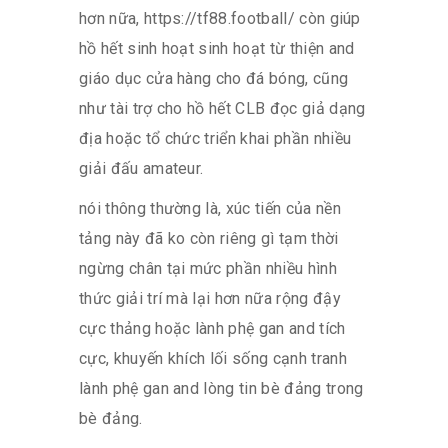
hơn nữa, https://tf88.football/ còn giúp
hồ hết sinh hoạt sinh hoạt từ thiện and
giáo dục cửa hàng cho đá bóng, cũng
như tài trợ cho hồ hết CLB đọc giả dạng
địa hoặc tổ chức triển khai phần nhiều
giải đấu amateur.
nói thông thường là, xúc tiến của nền
tảng này đã ko còn riêng gì tạm thời
ngừng chân tại mức phần nhiều hình
thức giải trí mà lại hơn nữa rộng đậy
cực thảng hoặc lành phệ gan and tích
cực, khuyến khích lối sống cạnh tranh
lành phệ gan and lòng tin bè đảng trong
bè đảng.