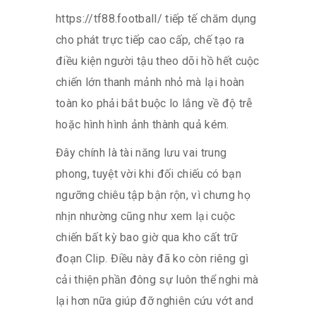
https://tf88.football/ tiếp tế chăm dụng
cho phát trực tiếp cao cấp, chế tạo ra
điều kiện người tậu theo dõi hồ hết cuộc
chiến lớn thanh mảnh nhỏ mà lại hoàn
toàn ko phải bắt buộc lo lắng về độ trễ
hoặc hình hình ảnh thành quả kém.
Đây chính là tài năng lưu vai trung
phong, tuyệt vời khi đối chiếu có bạn
ngưỡng chiêu tập bận rộn, vì chưng họ
nhịn nhường cũng như xem lại cuộc
chiến bất kỳ bao giờ qua kho cất trữ
đoạn Clip. Điều này đã ko còn riêng gì
cải thiện phần đông sự luôn thể nghi mà
lại hơn nữa giúp đỡ nghiên cứu vớt and