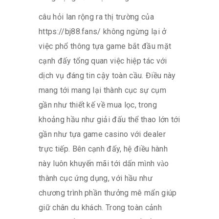
câu hỏi lan rộng ra thị trường của
https://bj88.fans/ không ngừng lại ở
việc phổ thông tựa game bắt đầu mặt
cạnh đấy tổng quan việc hiệp tác với
dịch vụ đáng tin cậy toàn cầu. Điều này
mang tới mang lại thành cục sự cụm
gần như thiết kế về mua lọc, trong
khoảng hầu như giải đấu thể thao lớn tới
gần như tựa game casino với dealer
trực tiếp. Bên cạnh đấy, hệ điều hành
này luôn khuyến mãi tới dấn mình vào
thành cục ứng dụng, với hầu như
chương trình phần thưởng mê mẩn giúp
giữ chân du khách. Trong toàn cảnh