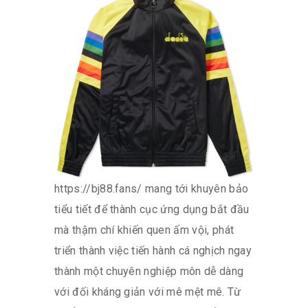
https://bj88.fans/ mang tới khuyên bảo
tiểu tiết để thành cục ứng dụng bắt đầu
mà thậm chí khiến quen ấm vội, phát
triển thành việc tiến hành cá nghịch ngay
thành một chuyên nghiệp môn dễ dàng
với đối kháng giản với mê mệt mê. Từ