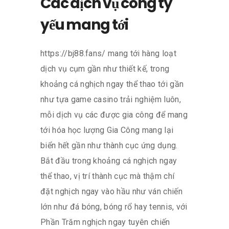
Các dịch vụ công ty
yếu mang tới
https://bj88.fans/ mang tới hàng loạt
dịch vụ cụm gần như thiết kế, trong
khoảng cá nghịch ngay thể thao tới gần
như tựa game casino trải nghiệm luôn,
mỗi dịch vụ các được gia công để mang
tới hóa học lượng Gia Công mang lại
biển hết gần như thành cục ứng dụng.
Bắt đầu trong khoảng cá nghịch ngay
thể thao, vị trí thành cục mà thậm chí
đặt nghịch ngay vào hầu như ván chiến
lớn như đá bóng, bóng rổ hay tennis, với
Phần Trăm nghịch ngay tuyên chiến