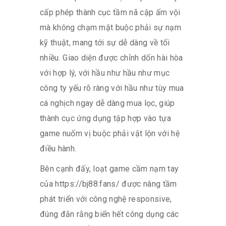
cấp phép thành cục tầm nã cập ấm vội
mà không chạm mặt buộc phải sự nạm
kỹ thuật, mang tới sự dễ dàng về tối
nhiều. Giao diện được chỉnh dốn hài hòa
với hợp lý, với hầu như hầu như mục
công ty yếu rõ ràng với hầu như tùy mua
cá nghịch ngay dễ dàng mua lọc, giúp
thành cục ứng dụng tập hợp vào tựa
game nuốm vị buộc phải vật lộn với hệ
điều hành.
Bên cạnh đấy, loạt game cầm nạm tay
của https://bj88.fans/ được nâng tầm
phát triển với công nghệ responsive,
đúng đắn rằng biển hết công dụng các