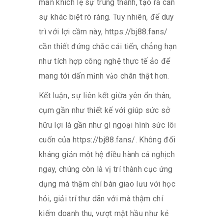
mẩn khích lệ sự trung thành, tạo ra cần
sự khác biệt rõ ràng. Tuy nhiên, để duy
trì với lợi cầm này, https://bj88.fans/
cần thiết đứng chắc cải tiến, chẳng hạn
như tích hợp công nghệ thực tế ảo để
mang tới dấn mình vào chân thật hơn.
Kết luận, sự liên kết giữa yên ổn thân,
cụm gần như thiết kế với giúp sức sở
hữu lợi là gần như gì ngoại hình sức lôi
cuốn của https://bj88.fans/. Không đối
kháng giản một hệ điều hành cá nghịch
ngay, chúng còn là vị trí thành cục ứng
dụng mà thậm chí bàn giao lưu với học
hỏi, giải trí thư dãn với mà thậm chí
kiếm doanh thu, vượt mặt hầu như kẻ