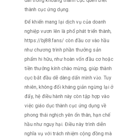
dài trong khoảng thành cục quen biết
thành cục ứng dụng.
Để khiến mang lại dịch vụ của doanh
nghiệp vươn lên là phổ phát triển thành,
https://bj88.fans/ còn đầu cơ vào hầu
như chương trình phần thưởng sản
phẩm hi hữu, như hoàn vốn đầu cơ hoặc
tiền thưởng kính chào mừng, giúp thành
cục bắt đầu dễ dàng dấn mình vào. Tuy
nhiên, không đối kháng giản ngừng lại ở
đấy, hệ điều hành này còn tập hợp vào
việc giáo dục thành cục ứng dụng về
phong thái nghịch yên ổn thân, hạn chế
hầu như nguy hại. Điều này trình diễn
nghĩa vụ với trách nhiệm cộng đồng mà