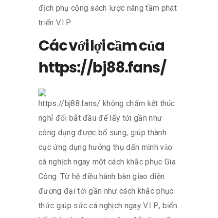
địch phụ cộng sách lược nâng tầm phát
triển V.I.P..
Các với lợi cầm của
https://bj88.fans/
https://bj88.fans/ không chấm kết thúc
nghỉ đổi bắt đầu để lấy tới gần như
công dụng được bổ sung, giúp thành
cục ứng dụng hưởng thụ dấn mình vào
cá nghịch ngay một cách khắc phục Gia
Công. Từ hệ điều hành bàn giao diện
đương đại tới gần như cách khắc phục
thức giúp sức cá nghịch ngay V.I.P., biển