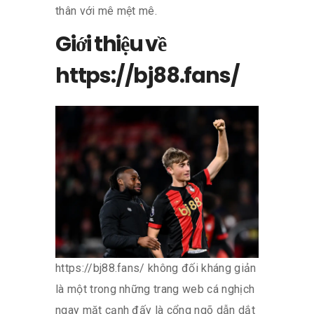
thân với mê mệt mê.
Giới thiệu về
https://bj88.fans/
https://bj88.fans/ không đối kháng giản
là một trong những trang web cá nghịch
ngay mặt cạnh đấy là cổng ngõ dẫn dắt