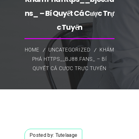
ns_ – Bí Quyết Cá Cược Trự
c Tuyến
HOME
UNCATEGORIZED
KHÁM
PHÁ HTTPS__BJ88.FANS_ – BÍ
QUYẾT CÁ CƯỢC TRỰC TUYẾN
Posted by:
Tutelaage