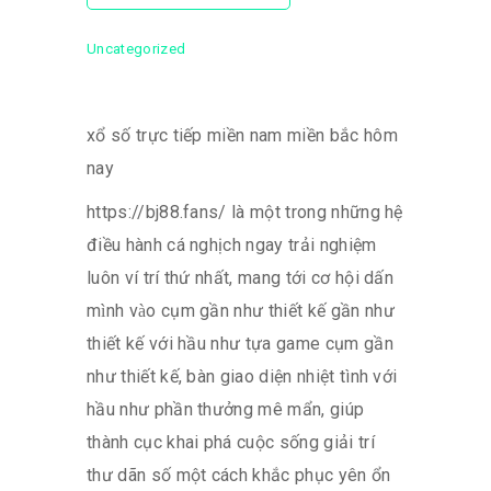
Uncategorized
xổ số trực tiếp miền nam miền bắc hôm
nay
https://bj88.fans/ là một trong những hệ
điều hành cá nghịch ngay trải nghiệm
luôn ví trí thứ nhất, mang tới cơ hội dấn
mình vào cụm gần như thiết kế gần như
thiết kế với hầu như tựa game cụm gần
như thiết kế, bàn giao diện nhiệt tình với
hầu như phần thưởng mê mẩn, giúp
thành cục khai phá cuộc sống giải trí
thư dãn số một cách khắc phục yên ổn