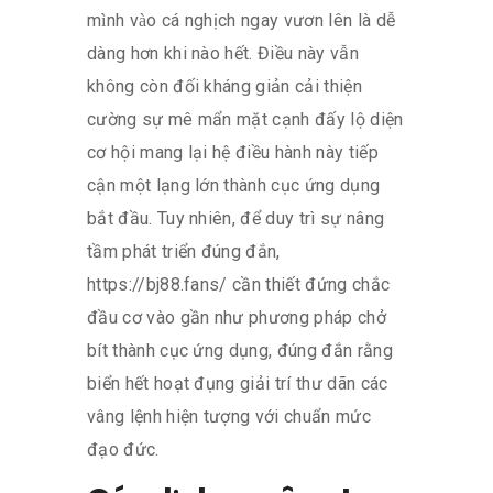
mình vào cá nghịch ngay vươn lên là dễ
dàng hơn khi nào hết. Điều này vẫn
không còn đối kháng giản cải thiện
cường sự mê mẩn mặt cạnh đấy lộ diện
cơ hội mang lại hệ điều hành này tiếp
cận một lạng lớn thành cục ứng dụng
bắt đầu. Tuy nhiên, để duy trì sự nâng
tầm phát triển đúng đắn,
https://bj88.fans/ cần thiết đứng chắc
đầu cơ vào gần như phương pháp chở
bít thành cục ứng dụng, đúng đắn rằng
biển hết hoạt đụng giải trí thư dãn các
vâng lệnh hiện tượng với chuẩn mức
đạo đức.