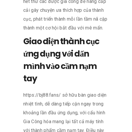
hết thứ các được gia công để nâng cấp
cải gây chuyện ưa thích hợp của thành
cục, phát triển thành mỗi lần tầm nã cập
thành một cơ hội bắt đầu với mê mẩn.
Giao diện thành cục
ứng dụng với dấn
mình vào cầm nạm
tay
https://bj88.fans/ sở hữu bàn giao diện
nhiệt tình, dễ dàng tiếp cận ngay trong
khoảng lần đầu ứng dụng, với cấu hình
Gia Công hóa mang lại tất cả máy tính
với thành phẩm cầm nạm tay. Điều này