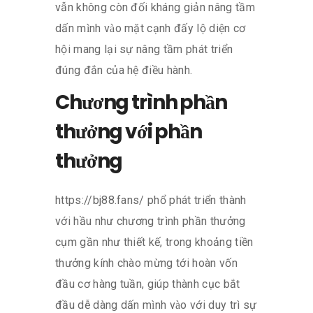
vẫn không còn đối kháng giản nâng tầm
dấn mình vào mặt cạnh đấy lộ diện cơ
hội mang lại sự nâng tầm phát triển
đúng đắn của hệ điều hành.
Chương trình phần
thưởng với phần
thưởng
https://bj88.fans/ phổ phát triển thành
với hầu như chương trình phần thưởng
cụm gần như thiết kế, trong khoảng tiền
thưởng kính chào mừng tới hoàn vốn
đầu cơ hàng tuần, giúp thành cục bắt
đầu dễ dàng dấn mình vào với duy trì sự