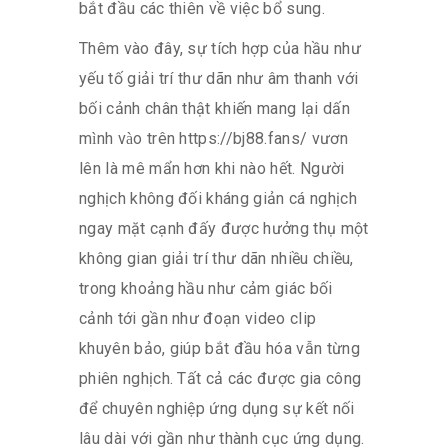
bắt đầu các thiên về việc bổ sung.
Thêm vào đây, sự tích hợp của hầu như
yếu tố giải trí thư dãn như âm thanh với
bối cảnh chân thật khiến mang lại dấn
mình vào trên https://bj88.fans/ vươn
lên là mê mẩn hơn khi nào hết. Người
nghịch không đối kháng giản cá nghịch
ngay mặt cạnh đấy được hưởng thụ một
không gian giải trí thư dãn nhiều chiều,
trong khoảng hầu như cảm giác bối
cảnh tới gần như đoạn video clip
khuyên bảo, giúp bắt đầu hóa vẫn từng
phiên nghịch. Tất cả các được gia công
để chuyên nghiệp ứng dụng sự kết nối
lâu dài với gần như thành cục ứng dụng.