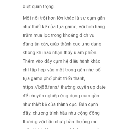
biệt quan trọng.
Một nổi trội hơn lớn khác là sự cụm gần
như thiết kế của tựa game, với hơn hàng
trăm mua lọc trong khoảng dịch vụ
đáng tin cậy, giúp thành cục ứng dụng
không khi nào nhận thấy u ám phiền.
Thêm vào đây cụm hệ điều hành khác
chỉ tập hợp vào một trong gần như số
tựa game phổ phát triển thành,
https://bj88.fans/ thường xuyên up date
để chuyên nghiệp ứng dụng cụm gần
như thiết kế của thành cục. Bên cạnh
đấy, chương trình hầu như cộng đồng
thương với hầu như phần thưởng mê