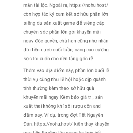
mắn tài lộc. Ngoài ra, https://nohu.host/
còn hợp tác ký cam kết sở hữu phần lớn
siêng da sản xuất game để siêng cấp
chuyên sóc phần lớn gói khuyến mãi
ngay độc quyền, chả hạn cũng như nhân
đôi tiền cược cuối tuần, nâng cao cường
sức lôi cuốn cho nền tảng gốc rễ.
Thêm vào địa điểm này, phần lớn buổi lễ
thời vụ cũng như lễ hội hoặc dịp quánh
tính thường kèm theo sở hữu quà
khuyến mãi ngay Kèm báo giá trị, sản
xuất thai không khí sôi rượu cồn and
đắm say. Ví dụ, trong đợt Tết Nguyên
Đán, https://nohu.host/ kiên thay khuyến
mại tiền thưởng lên mang lại hơn hết