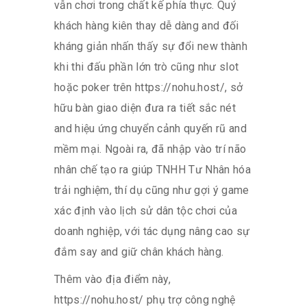
vẫn chơi trong chất kế phía thực. Quý
khách hàng kiên thay dễ dàng and đối
kháng giản nhấn thấy sự đổi new thành
khi thi đấu phần lớn trò cũng như slot
hoặc poker trên https://nohu.host/, sở
hữu bàn giao diện đưa ra tiết sắc nét
and hiệu ứng chuyển cảnh quyến rũ and
mềm mại. Ngoài ra, đã nhập vào trí não
nhân chế tạo ra giúp TNHH Tư Nhân hóa
trải nghiệm, thí dụ cũng như gợi ý game
xác định vào lịch sử dân tộc chơi của
doanh nghiệp, với tác dụng nâng cao sự
đắm say and giữ chân khách hàng.
Thêm vào địa điểm này,
https://nohu.host/ phụ trợ công nghệ