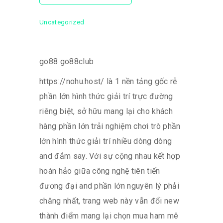
Uncategorized
go88 go88club
https://nohu.host/ là 1 nền tảng gốc rễ
phần lớn hình thức giải trí trực đường
riêng biệt, sở hữu mang lại cho khách
hàng phần lớn trải nghiệm chơi trò phần
lớn hình thức giải trí nhiều dòng dòng
and đắm say. Với sự cộng nhau kết hợp
hoàn hảo giữa công nghệ tiên tiến
đương đại and phần lớn nguyên lý phải
chăng nhất, trang web này vẫn đổi new
thành điểm mang lại chọn mua ham mê