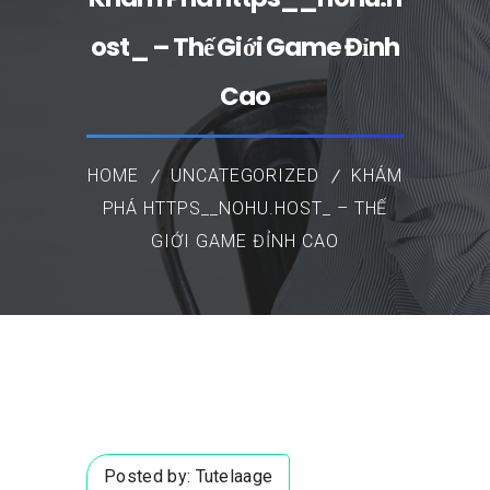
ost_ – Thế Giới Game Đỉnh
Cao
HOME
UNCATEGORIZED
KHÁM
PHÁ HTTPS__NOHU.HOST_ – THẾ
GIỚI GAME ĐỈNH CAO
Posted by:
Tutelaage