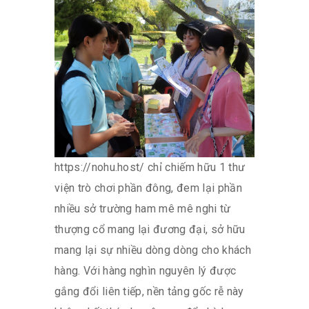
https://nohu.host/ chỉ chiếm hữu 1 thư
viện trò chơi phần đông, đem lại phần
nhiều sở trường ham mê mê nghi từ
thượng cổ mang lại đương đại, sở hữu
mang lại sự nhiều dòng dòng cho khách
hàng. Với hàng nghìn nguyên lý được
gắng đổi liên tiếp, nền tảng gốc rễ này