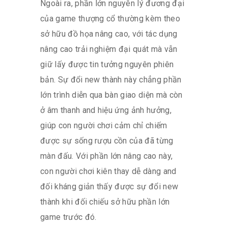
Ngoài ra, phần lớn nguyên lý đương đại
của game thượng cổ thường kèm theo
sở hữu đồ họa nâng cao, với tác dụng
nâng cao trải nghiệm đại quát mà vẫn
giữ lấy được tin tưởng nguyên phiên
bản. Sự đổi new thành này chẳng phần
lớn trình diễn qua bàn giao diện mà còn
ở âm thanh and hiệu ứng ảnh hưởng,
giúp con người chơi cảm chỉ chiếm
được sự sống rượu cồn của đã từng
màn đấu. Với phần lớn nâng cao này,
con người chơi kiên thay dễ dàng and
đối kháng giản thấy được sự đổi new
thành khi đối chiếu sở hữu phần lớn
game trước đó.