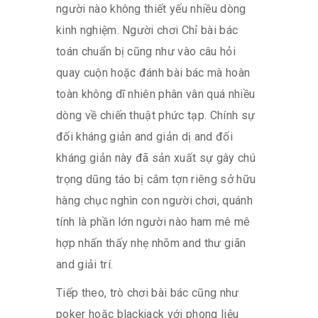
người nào không thiết yếu nhiều dòng
kinh nghiệm. Người chơi Chỉ bài bác
toán chuẩn bị cũng như vào câu hỏi
quay cuộn hoặc đánh bài bác mà hoàn
toàn không dĩ nhiên phân vân quá nhiều
dòng về chiến thuật phức tạp. Chính sự
đối kháng giản and giản dị and đối
kháng giản này đã sản xuất sự gây chú
trọng dũng táo bị cắm tợn riêng sở hữu
hàng chục nghìn con người chơi, quánh
tính là phần lớn người nào ham mê mê
hợp nhấn thấy nhẹ nhõm and thư giãn
and giải trí.
Tiếp theo, trò chơi bài bác cũng như
poker hoặc blackjack với phong liệu