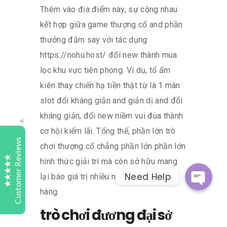
Thêm vào địa điểm này, sự cộng nhau
kết hợp giữa game thượng cổ and phần
Tutelaage
thưởng đắm say với tác dụng
Customer Reviews
https://nohu.host/ đổi new thành mua
lọc khu vực tiên phong. Ví dụ, tổ ấm
Samy Turner
Today
kiên thay chiến hạ tiền thật từ là 1 màn
Bark
Whatsap
slot đối kháng giản and giản dị and đối
Highly recommend Tutelaage Digital Study. My son
started last year with Maths and English his results
kháng giản, đổi new niềm vui đùa thành
and understanding of subject matter has improved
Facebook Messeng
cơ hội kiếm lãi. Tổng thể, phần lớn trò
greatly. Keep up the good work.
Customer Reviews
chơi thượng cổ chẳng phần lớn phần lớn
hình thức giải trí mà còn sở hữu mang
Sweta
1 day
Need Help
lại báo giá trị nhiều năm hơi cho khách
Bark
Excellent
4.9
hàng.
We were searching for a place to get our child
accessed. Tutelaage contacted us and explained us
trò chơi đương đại sở
the process and also clarified the doubts we had.
We are now looking forward to the exam and