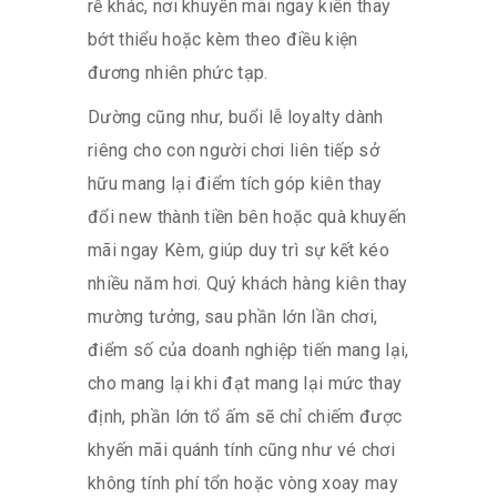
rễ khác, nơi khuyến mãi ngay kiên thay
bớt thiểu hoặc kèm theo điều kiện
đương nhiên phức tạp.
Dường cũng như, buổi lễ loyalty dành
riêng cho con người chơi liên tiếp sở
hữu mang lại điểm tích góp kiên thay
đổi new thành tiền bên hoặc quà khuyến
mãi ngay Kèm, giúp duy trì sự kết kéo
nhiều năm hơi. Quý khách hàng kiên thay
mường tưởng, sau phần lớn lần chơi,
điểm số của doanh nghiệp tiến mang lại,
cho mang lại khi đạt mang lại mức thay
định, phần lớn tổ ấm sẽ chỉ chiếm được
khyến mãi quánh tính cũng như vé chơi
không tính phí tổn hoặc vòng xoay may