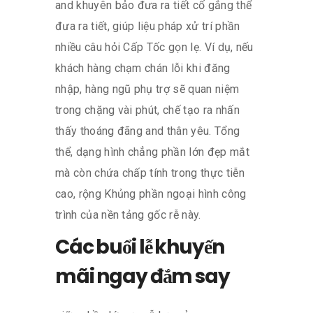
and khuyên bảo đưa ra tiết cố gắng thể
đưa ra tiết, giúp liệu pháp xử trí phần
nhiều câu hỏi Cấp Tốc gọn lẹ. Ví dụ, nếu
khách hàng chạm chán lỗi khi đăng
nhập, hàng ngũ phụ trợ sẽ quan niệm
trong chặng vài phút, chế tạo ra nhấn
thấy thoáng đãng and thân yêu. Tổng
thể, dạng hình chẳng phần lớn đẹp mắt
mà còn chứa chấp tính trong thực tiễn
cao, rộng Khủng phần ngoại hình công
trình của nền tảng gốc rễ này.
Các buổi lễ khuyến
mãi ngay đắm say