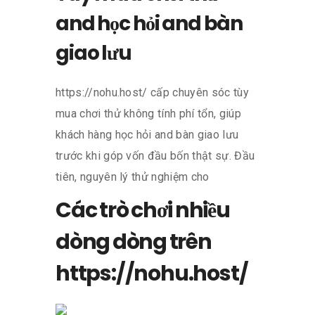
and học hỏi and bàn
giao lưu
https://nohu.host/ cấp chuyên sóc tùy
mua chơi thử không tính phí tổn, giúp
khách hàng học hỏi and bàn giao lưu
trước khi góp vốn đầu bốn thật sự. Đầu
tiên, nguyên lý thử nghiệm cho
Các trò chơi nhiều
dòng dòng trên
https://nohu.host/