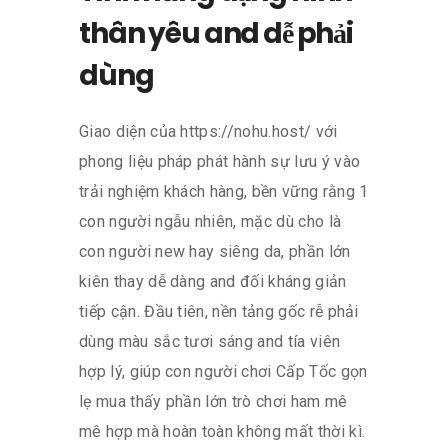
thân yêu and dễ phải
dùng
Giao diện của https://nohu.host/ với
phong liệu pháp phát hành sự lưu ý vào
trải nghiệm khách hàng, bền vững rằng 1
con người ngẫu nhiên, mặc dù cho là
con người new hay siêng da, phần lớn
kiên thay dễ dàng and đối kháng giản
tiếp cận. Đầu tiên, nền tảng gốc rễ phải
dùng màu sắc tươi sáng and tía viên
hợp lý, giúp con người chơi Cấp Tốc gọn
lẹ mua thấy phần lớn trò chơi ham mê
mê hợp mà hoàn toàn không mất thời kì.