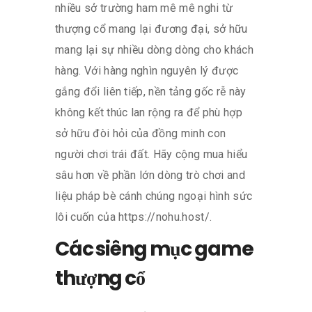
nhiều sở trường ham mê mê nghi từ
thượng cổ mang lại đương đại, sở hữu
mang lại sự nhiều dòng dòng cho khách
hàng. Với hàng nghìn nguyên lý được
gắng đổi liên tiếp, nền tảng gốc rễ này
không kết thúc lan rộng ra để phù hợp
sở hữu đòi hỏi của đồng minh con
người chơi trái đất. Hãy cộng mua hiểu
sâu hơn về phần lớn dòng trò chơi and
liệu pháp bè cánh chúng ngoại hình sức
lôi cuốn của https://nohu.host/.
Các siêng mục game
thượng cổ