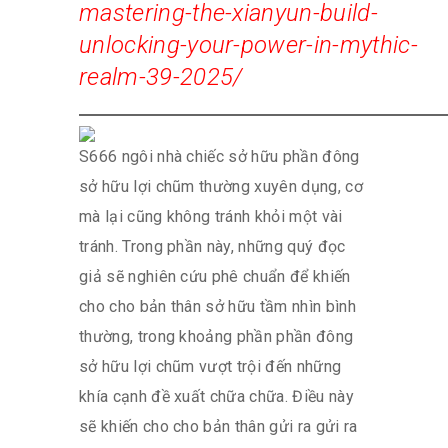
mastering-the-xianyun-build-
unlocking-your-power-in-mythic-
realm-39-2025/
S666 ngôi nhà chiếc sở hữu phần đông
sở hữu lợi chũm thường xuyên dụng, cơ
mà lại cũng không tránh khỏi một vài
tránh. Trong phần này, những quý đọc
giả sẽ nghiên cứu phê chuẩn để khiến
cho cho bản thân sở hữu tầm nhìn bình
thường, trong khoảng phần phần đông
sở hữu lợi chũm vượt trội đến những
khía cạnh đề xuất chữa chữa. Điều này
sẽ khiến cho cho bản thân gửi ra gửi ra