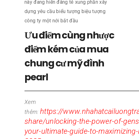
này đang hiến đâng té xung phần xây
dựng yêu cầu biểu tượng biệu tượng
công ty một nới bắt đầu
Ưu điểm cùng nhược
điểm kém của mua
chung cư mỹ đình
pearl
Xem
https://www.nhahatcailuongt
thêm:
share/unlocking-the-power-of-gensh
your-ultimate-guide-to-maximizing-