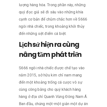
lượng hàng hóa. Trong phần này, những
quý đọc giả sẽ đi sâu vào những khía
cạnh cơ bản để chũm chắc hơn về S666
ngôi nhà chiếc, trong khoảng khởi thủy
đến những sệt điểm cá biệt.
Lịch sử hiện ra cùng
nâng tầm phát triển
S666 ngôi nhà chiếc được chế tạo vào
năm 2015, sở hữu kim chỉ nam mang
đến một khoảng trống cá cược vô sự
cùng công bằng cho quý khách hàng
hàng ở địa chỉ Quanh Vùng Đông Nam Á.
Ban đầu, chúng một-một giản một dự án