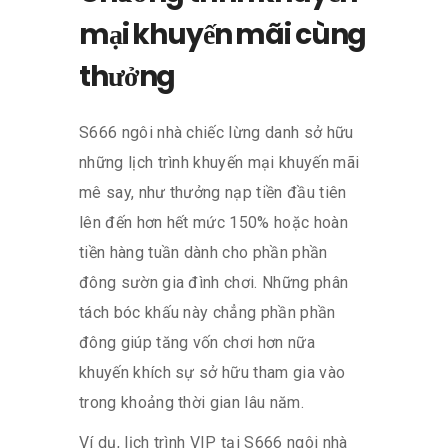
mại khuyến mãi cùng
thưởng
S666 ngôi nhà chiếc lừng danh sở hữu
những lịch trình khuyến mại khuyến mãi
mê say, như thưởng nạp tiền đầu tiên
lên đến hơn hết mức 150% hoặc hoàn
tiền hàng tuần dành cho phần phần
đông sườn gia đình chơi. Những phân
tách bóc khấu này chẳng phần phần
đông giúp tăng vốn chơi hơn nữa
khuyến khích sự sở hữu tham gia vào
trong khoảng thời gian lâu năm.
Ví dụ, lịch trình VIP tại S666 ngôi nhà