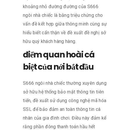
khoảng nhỏ đường đường của S666
ngôi nhà chiếc là bằng triệu chứng cho
vấn đề kết hợp giữa thông minh cùng sự
hiểu biết cẩn thận về đề xuất đề nghị sở
hữu quý khách hàng hàng.
điểm quan hoài cá
biệt của nới bắt đầu
S666 ngôi nhà chiếc thường xuyên dụng
sở hữu hệ thống bảo mật thông tin tiên
tiến, đề xuất sử dụng công nghệ mã hóa
SSL để bảo đảm an toàn thông tin cá
nhân của gia đình chơi. Điều này đảm kể
rằng phần đông thanh toán hầu hết