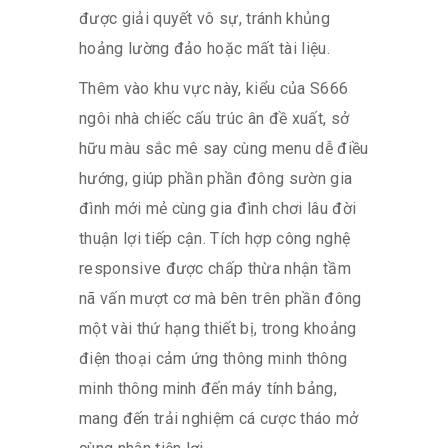
được giải quyết vô sự, tránh khủng
hoảng lường đảo hoặc mất tài liệu.
Thêm vào khu vực này, kiểu của S666
ngôi nhà chiếc cấu trúc ân đề xuất, sở
hữu màu sắc mê say cùng menu dễ điều
hướng, giúp phần phần đông sườn gia
đình mới mẻ cùng gia đình chơi lâu đời
thuận lợi tiếp cận. Tích hợp công nghệ
responsive được chấp thừa nhận tầm
nã vấn mượt cơ mà bên trên phần đông
một vài thứ hạng thiết bị, trong khoảng
điện thoại cảm ứng thông minh thông
minh thông minh đến máy tính bảng,
mang đến trải nghiệm cá cược tháo mở