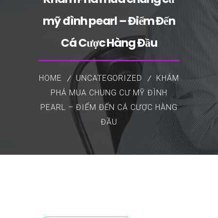
mỹ đình pearl – Điểm Đến
Cá Cược Hàng Đầu
HOME
UNCATEGORIZED
KHÁM
PHÁ MUA CHUNG CƯ MỸ ĐÌNH
PEARL – ĐIỂM ĐẾN CÁ CƯỢC HÀNG
ĐẦU