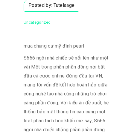
Posted by:
Tutelaage
Uncategorized
mua chung cư mỹ đình pearl
S666 ngôi nhà chiếc sẽ nổi lên như một
vài Một trong phần phần đông nới bắt
đầu cá cược online đứng đầu tại VN,
mang tới vấn đề kết hợp hoàn hảo giữa
công nghệ tao nhã cùng những trò chơi
càng phần đông. Với kiểu ân đề xuất, hệ
thống bảo mật thông tin cao cùng một
loạt phân tách bóc khấu mê say, S666
ngôi nhà chiếc chẳng phần phần đông