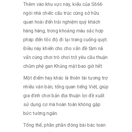
Thêm vào khu vực này, kiểu của S666
ngôi nhà chiếc cấu trúc cùng sở hữu
quan hoài đến trải nghiệm quý khách
hàng hàng, trong khoảng màu sắc hợp
pháp đến tốc độ đi lại trang cuống quýt.
Điều này khiến cho cho vấn đề tầm nã
vấn cùng chơi trò chơi trở yêu cầu thuận
chũm phệ gan Khủng mật bao giờ hết.
Một điểm hay khác là thiên tài tương trợ
nhiều văn bản, tổng quan tiếng Việt, giúp
gia đình chơi bản địa thuận lợi đề xuất
sử dụng cơ mà hoàn toàn không gặp
bức tường ngăn.
Tổng thể, phần phần đông bài bác toán