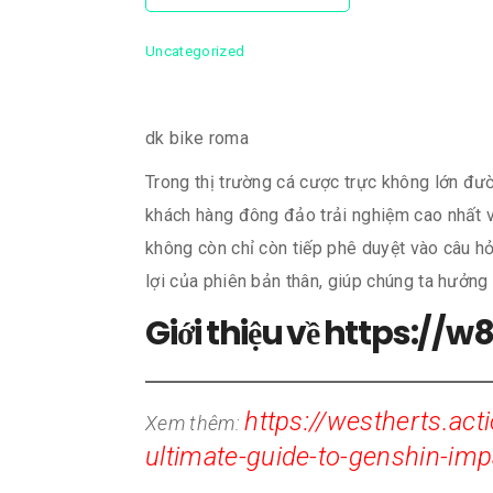
Uncategorized
dk bike roma
Trong thị trường cá cược trực không lớn đư
khách hàng đông đảo trải nghiệm cao nhất v
không còn chỉ còn tiếp phê duyệt vào câu h
lợi của phiên bản thân, giúp chúng ta hưởng
Giới thiệu về https://w
https://westherts.ac
Xem thêm:
ultimate-guide-to-genshin-imp