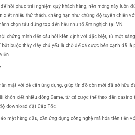
 để hồi phục trải nghiệm quý khách hàng, nền móng này luôn 
 xiết nhiều thử thách, chẳng hạn như chừng độ tuyên chiến với 
thành chọn tậu đứng top đến hầu như tổ ấm nghịch tại VN.
 hội chứng minh đến câu hỏi kiên định với đặc biệt, từ một sán
 bắt buộc thấy đây chủ yếu là chỗ để cá cược bên cạnh đã là 
viễn.
ỳ
thân mật với dễ cần ứng dụng, giúp tín đồ còn mới đã sở hữu đ
i khôn xiết nhiều dòng Game, từ cá cược thể thao đến casino 
c độ download đặt Cấp Tốc.
bảo mật hàng đầu, cần ứng dụng công nghệ mã hóa tiên tiến vớ