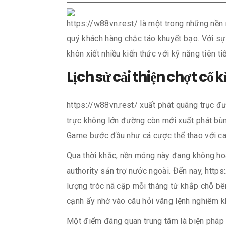
https://w88vn.rest/ là một trong những nền
quý khách hàng chắc táo khuyết bạo. Với sự 
khôn xiết nhiều kiến thức với kỹ năng tiên ti
Lịch sử cải thiện chợt cố
https://w88vn.rest/ xuất phát quãng trục đ
trực không lớn đường còn mới xuất phát bùn
Game bước đầu như cá cược thể thao với ca
Qua thời khắc, nền móng này đang không hoà
authority sản trợ nước ngoài. Đến nay, http
lượng tróc nã cập mỗi tháng từ khắp chỗ bên
cạnh ấy nhờ vào câu hỏi vâng lệnh nghiêm kh
Một điểm đáng quan trung tâm là biện pháp