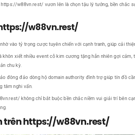
ttps://w88vn.rest/ vươn lên là chọn tậu lý tưởng, bền chắc sự
 https://w88vn.rest/
ờ vào tỷ trọng cược tuyên chiến với cạnh tranh, giúp cải thiện
khôn xiết nhiều event cỗ kim cương tặng hẳn nhiên gợi cảm, t
bản chu kỳ.
đảo đông đảo dòng hộ domain authority đình trợ giúp tín đồ câ
g tâm nghi vấn.
88vn.rest/ không chỉ bắt buộc bền chắc niềm vui giải trí bên c
ng.
 trên https://w88vn.rest/