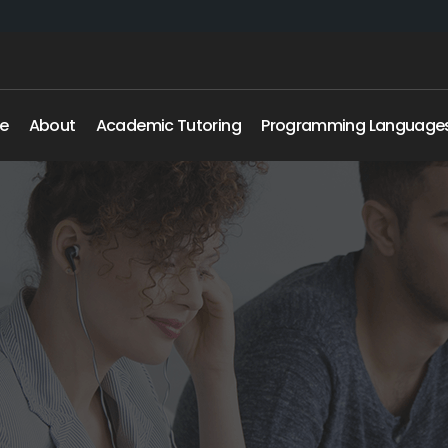
e
About
Academic Tutoring
Programming Language