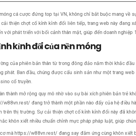
 móng cá cược đứng top tại VN, không chỉ bắt buộc mang về sự 
cải thiện chợt cố kỉnh kỉnh đổi liên tiếp, trang web này đang 
ến với phát triển với bối cảnh thân mật, giúp đến doanh nghiệp 1-
 kỉnh kỉnh đổi của nền móng
ường của phiên bản thân từ trong đông đảo năm thời khắc đầu 
g phát. Ban đầu, chúng được cấu sinh sản như một trang web 1
sino cổ truyền.
n thành mở rộng quy mô nhờ vào sự bài xích phiên bản trẻ kh
s://w88vn.rest/ đang trở thành một phần nào đấy của hệ điều h
 trên thị trường. Sự cải thiện chợt cố kỉnh kỉnh đổi này đã kh
ắc khôn xiết nhiều chuẩn chỉnh mực pháp pháp luật, giúp chúng 
 cơ mà https://w88vn.rest/ đang say đắm ứng cùng khôn xiết b