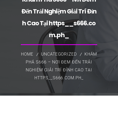
Đến Trải Nghiệm Giải Trí Đỉn
h Cao Tại https__s666.co
m.ph_
HOME
UNCATEGORIZED
KHÁM
PHÁ S666 – NƠI ĐEM ĐẾN TRẢI
NGHIỆM GIẢI TRÍ ĐỈNH CAO TẠI
HTTPS__S666.COM.PH_