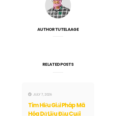
AUTHOR
TUTELAAGE
RELATED POSTS
JULY 7, 2026
Tìm Hiểu Giải Pháp Mã
Hóa Dữ Liệu Đầu Cuối