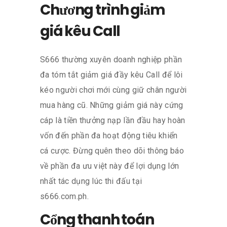
Chương trình giảm
giá kêu Call
S666 thường xuyên doanh nghiệp phần
đa tóm tắt giảm giá đầy kêu Call để lôi
kéo người chơi mới cùng giữ chân người
mua hàng cũ. Những giảm giá này cứng
cáp là tiền thưởng nạp lần đầu hay hoàn
vốn đến phần đa hoạt động tiêu khiển
cá cược. Đừng quên theo dõi thông báo
về phần đa ưu việt này để lợi dụng lớn
nhất tác dụng lúc thi đấu tại
s666.com.ph.
Cổng thanh toán