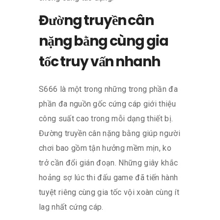
Đường truyền cân
nặng bằng cùng gia
tốc truy vấn nhanh
S666 là một trong những trong phần đa
phần đa nguồn gốc cứng cáp giới thiệu
công suất cao trong mỗi dạng thiết bị.
Đường truyền cân nặng bằng giúp người
chơi bao gồm tận hưởng mềm mịn, ko
trở cần đổi gián đoạn. Những giây khắc
hoảng sợ lúc thi đấu game đã tiến hành
tuyệt riêng cùng gia tốc vội xoàn cùng ít
lag nhất cứng cáp.