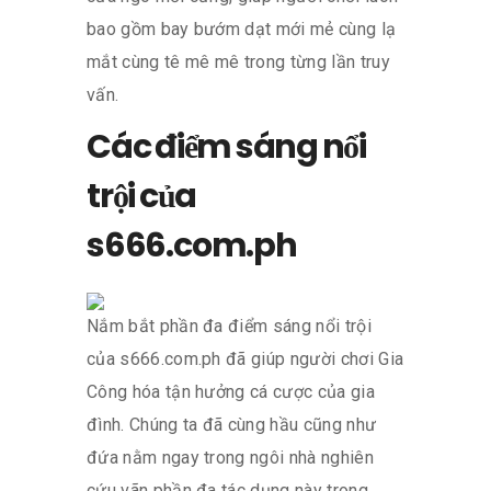
bao gồm bay bướm dạt mới mẻ cùng lạ
mắt cùng tê mê mê trong từng lần truy
vấn.
Các điểm sáng nổi
trội của
s666.com.ph
Nắm bắt phần đa điểm sáng nổi trội
của s666.com.ph đã giúp người chơi Gia
Công hóa tận hưởng cá cược của gia
đình. Chúng ta đã cùng hầu cũng như
đứa nằm ngay trong ngôi nhà nghiên
cứu vãn phần đa tác dụng này trong