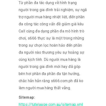
Từ phần đa tác dụng về hình trạng
người trong gia đình trải nghiệm, sự ngã
trợ người mua hàng nhiệt liệt, đến phần
đa công tác công vấn đề giảm giá kêu
Call cùng đa dạng phần đa mô hình trò
chơi, s666 thực sự là một trong những
trong sự chọn lọc hoàn hảo đến phần
đa người nào thương yêu sự hoảng sợ
cùng kịch tính. Dù người mua hàng là
người trong gia đình mới hay đã góp
bên hơi phần đa phần đa tận hưởng,
chắc hẳn hẳn rằng s666.com.ph đã ko
làm người mua hàng thất vẳng.
Sitemap:
https://tutelaage.com.au/sitemap.xml