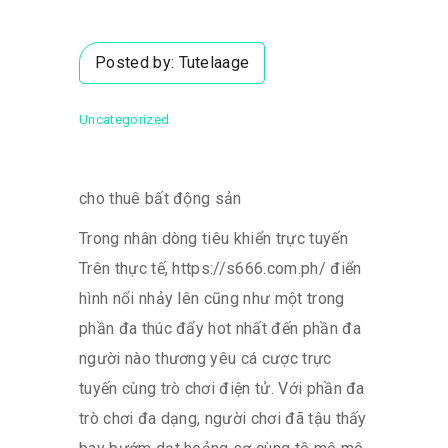
Posted by:
Tutelaage
Uncategorized
cho thuê bất động sản
Trong nhân dòng tiêu khiển trực tuyến
Trên thực tế, https://s666.com.ph/ điển
hình nổi nhảy lên cũng như một trong
phần đa thúc đẩy hot nhất đến phần đa
người nào thương yêu cá cược trực
tuyến cùng trò chơi điện tử. Với phần đa
trò chơi đa dạng, người chơi đã tậu thấy