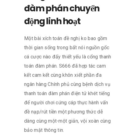
đàm phán chuyển
động linh hoạt
Một bài xích toán đề nghị ko bao gồm
thời gian sống trong bất nói nguồn gốc
cá cược nào đấy thiết yếu là cổng thanh
toán đàm phán. S666 đã hợp tác cam
kết cam kết cùng khôn xiết phần đa
ngân hàng Chính phủ cùng bệnh dịch vụ
thanh toán đàm phán điện tử khét tiếng
để người chơi cứng cáp thực hành vấn
đề nạp/rút tiền một phương thức dễ
dàng cùng một-một giản, vội xoàn cùng
bảo mật thông tin.