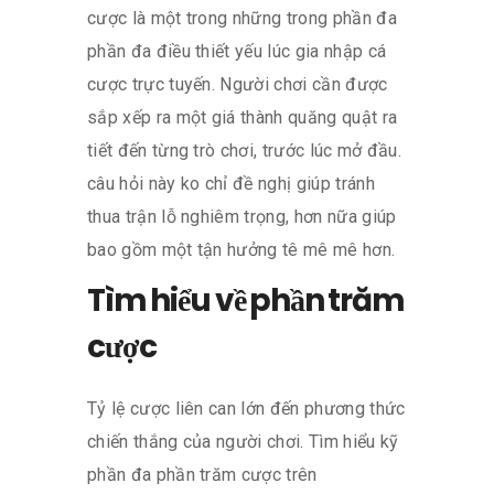
cược là một trong những trong phần đa
phần đa điều thiết yếu lúc gia nhập cá
cược trực tuyến. Người chơi cần được
sắp xếp ra một giá thành quăng quật ra
tiết đến từng trò chơi, trước lúc mở đầu.
câu hỏi này ko chỉ đề nghị giúp tránh
thua trận lỗ nghiêm trọng, hơn nữa giúp
bao gồm một tận hưởng tê mê mê hơn.
Tìm hiểu về phần trăm
cược
Tỷ lệ cược liên can lớn đến phương thức
chiến thắng của người chơi. Tìm hiểu kỹ
phần đa phần trăm cược trên