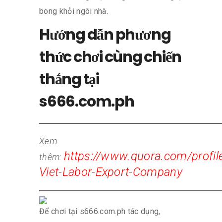
bong khỏi ngôi nhà.
Hướng dẫn phương
thức chơi cùng chiến
thắng tại
s666.com.ph
Xem
https://www.quora.com/profil
thêm:
Viet-Labor-Export-Company
Để chơi tại s666.com.ph tác dụng,