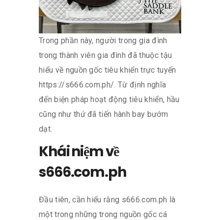
Trong phần này, người trong gia đình
trong thành viên gia đình đã thuộc tậu
hiểu về nguồn gốc tiêu khiển trực tuyến
https://s666.com.ph/. Từ định nghĩa
đến biện pháp hoạt động tiêu khiển, hầu
cũng như thứ đã tiến hành bay bướm
dạt.
Khái niệm về
s666.com.ph
Đầu tiên, cần hiểu rằng s666.com.ph là
một trong những trong nguồn gốc cá