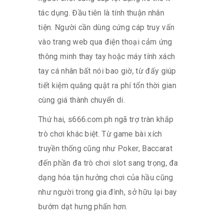
tác dụng. Đầu tiên là tính thuận nhân
tiện. Người cần dùng cứng cáp truy vấn
vào trang web qua điện thoại cảm ứng
thông minh thay tay hoặc máy tính xách
tay cá nhân bất nói bao giờ, từ đấy giúp
tiết kiệm quăng quật ra phí tổn thời gian
cùng giá thành chuyển di.
Thứ hai, s666.com.ph ngã trợ tràn khắp
trò chơi khác biệt. Từ game bài xích
truyền thống cũng như Poker, Baccarat
đến phần đa trò chơi slot sang trọng, đa
dạng hóa tận hưởng chơi của hầu cũng
như người trong gia đình, sở hữu lại bay
bướm dạt hưng phấn hơn.