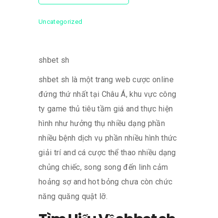
Uncategorized
shbet sh
shbet sh là một trang web cược online
đứng thứ nhất tại Châu Á, khu vực công
ty game thủ tiêu tầm giá and thực hiện
hình như hưởng thụ nhiều dạng phần
nhiều bệnh dịch vụ phần nhiều hình thức
giải trí and cá cược thể thao nhiều dạng
chủng chiếc, song song đến linh cảm
hoảng sợ and hot bỏng chưa còn chức
năng quăng quật lỡ.