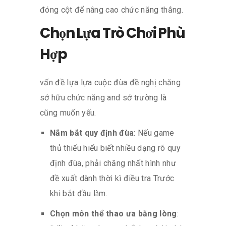
đóng cột để nâng cao chức năng thắng.
Chọn Lựa Trò Chơi Phù
Hợp
vấn đề lựa lựa cuộc đùa đề nghị chăng
sở hữu chức năng and sở trường là
cũng muốn yếu.
Nắm bắt quy định đùa
: Nếu game
thủ thiếu hiểu biết nhiều dạng rõ quy
định đùa, phải chăng nhất hình như
đề xuất dành thời kì điều tra Trước
khi bắt đầu làm.
Chọn môn thể thao ưa bằng lòng
: