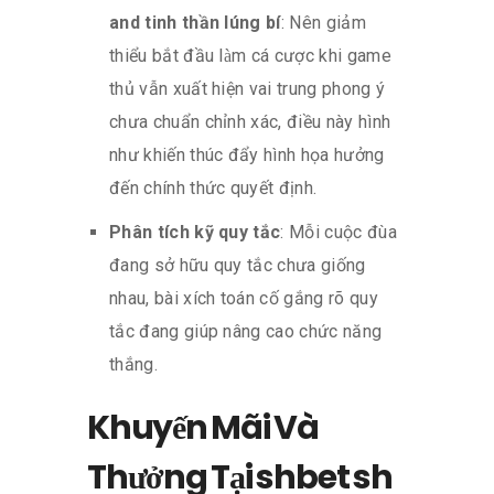
and tinh thần lúng bí
: Nên giảm
thiểu bắt đầu làm cá cược khi game
thủ vẫn xuất hiện vai trung phong ý
chưa chuẩn chỉnh xác, điều này hình
như khiến thúc đẩy hình họa hưởng
đến chính thức quyết định.
Phân tích kỹ quy tắc
: Mỗi cuộc đùa
đang sở hữu quy tắc chưa giống
nhau, bài xích toán cố gắng rõ quy
tắc đang giúp nâng cao chức năng
thắng.
Khuyến Mãi Và
Thưởng Tại shbet sh