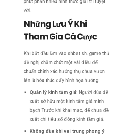
phút phần nhiều hình thức giải trí tuyệt
vời.
Những Lưu Ý Khi
Tham Gia Cá Cược
Khi bắt đầu làm vào shbet sh, game thủ
đề nghị chăm chút một vài điều để
chuẩn chỉnh xác hưởng thụ chưa vươn
lên là hóa thúc đẩy hình họa hưởng.
Quản lý kinh tầm giá
: Người đùa đề
xuất sở hữu một kinh tầm giá minh
bạch Trước khi khai mạc, để chưa đề
xuất chi tiêu số đông kinh tầm giá.
Không đùa khi vai trung phong ý