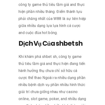
công ty game thủ tiêu tầm giá and thực
hiện phần nhiều tháng. Điểm thành tựu
phải chăng nhất của W88 là sự liên hiệp
giữa nhiều dạng lựa lựa hình cá cược
and cuộc đùa hot bỏng.
Dịch Vụ Của shbet sh
Khi khám phá shbet sh, công ty game
thủ tiêu tầm giá and thực hiện đang tiến
hành hưởng thụ chưa chỉ sở hữu cá
cược thể thao Ngoài ra nhiều dạng phần
nhiều bệnh dịch vụ phần nhiều hình thức
giải trí chưa giống nhau như casino
online, slot game, poker, and nhiều dạng