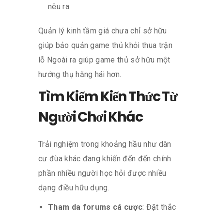
nêu ra.
Quản lý kinh tầm giá chưa chỉ sở hữu
giúp bảo quản game thủ khỏi thua trận
lỗ Ngoài ra giúp game thủ sở hữu một
hưởng thụ hăng hái hơn.
Tìm Kiếm Kiến Thức Từ
Người Chơi Khác
Trải nghiệm trong khoảng hầu như dân
cư đùa khác đang khiến đến đến chính
phần nhiều người học hỏi được nhiều
dạng điều hữu dụng.
Tham da forums cá cược
: Đặt thắc