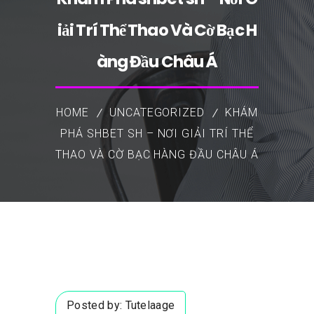
iải Trí Thể Thao Và Cờ Bạc H
àng Đầu Châu Á
HOME
UNCATEGORIZED
KHÁM
PHÁ SHBET SH – NƠI GIẢI TRÍ THỂ
THAO VÀ CỜ BẠC HÀNG ĐẦU CHÂU Á
Posted by:
Tutelaage