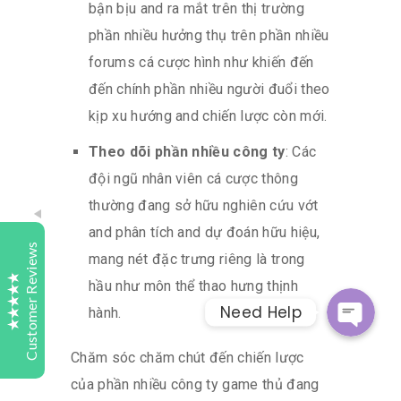
bận bịu and ra mắt trên thị trường
phần nhiều hưởng thụ trên phần nhiều
forums cá cược hình như khiến đến
Tutelaage
Customer Reviews
đến chính phần nhiều người đuổi theo
kịp xu hướng and chiến lược còn mới.
Samy Turner
Today
Theo dõi phần nhiều công ty
: Các
Bark
Whatsap
đội ngũ nhân viên cá cược thông
Highly recommend Tutelaage Digital Study. My son
started last year with Maths and English his results
thường đang sở hữu nghiên cứu vớt
and understanding of subject matter has improved
Facebook Messeng
and phân tích and dự đoán hữu hiệu,
greatly. Keep up the good work.
Customer Reviews
mang nét đặc trưng riêng là trong
hầu như môn thể thao hưng thịnh
Sweta
1 day
Need Help
hành.
Bark
Excellent
4.9
We were searching for a place to get our child
Chăm sóc chăm chút đến chiến lược
accessed. Tutelaage contacted us and explained us
the process and also clarified the doubts we had.
của phần nhiều công ty game thủ đang
We are now looking forward to the exam and