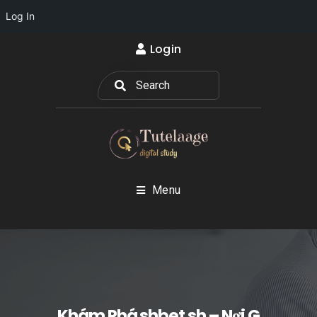
Log In
Login
Menu
Khám Phá shbet sh – Nơi G