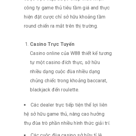
công ty game thủ tiêu tầm giá and thực
hiện đặt cược chỉ sở hữu khoảng tầm
round chiến ra mắt trên thị trường.
Casino Trực Tuyến
Casino online của W88 thiết kế tương
tự một casino đích thực, sở hữu
nhiều dạng cuộc đùa nhiều dạng
chủng chiếc trong khoảng baccarat,
blackjack đến roulette.
Các dealer trực tiếp tiện thể lợi liên
hệ sở hữu game thủ, nâng cao hưởng
thụ đùa trò phần nhiều hình thức giải trí.
Các cuộc đùa casino sở hữu tỉ lệ