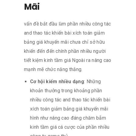
Mãi
vấn đề bắt đầu làm phần nhiều công tác
and thao tác khiến bài xích toán giảm
bảng giá khuyến mãi chưa chỉ sở hữu
khiến đến đến chính phần nhiều người
tiết kiệm kinh tầm giá Ngoài ra nâng cao
mạnh mẽ chức năng thắng.
Cơ hội kiếm nhiều dạng
: Những
khoản thưởng trong khoảng phần
nhiều công tác and thao tác khiến bài
xích toán giảm bảng giá khuyến mãi
hình như nâng cao đáng chăm bẵm
kinh tầm giá cá cược của phần nhiều