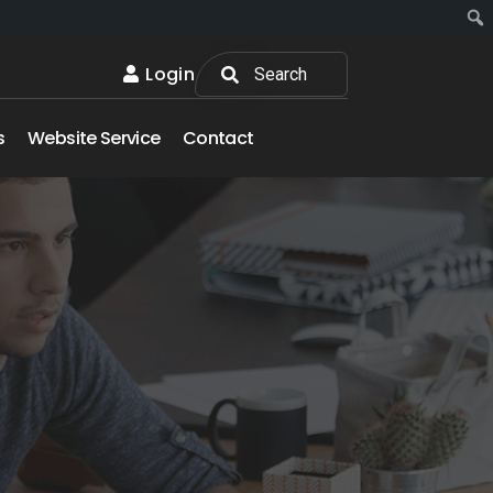
Login
s
Website Service
Contact