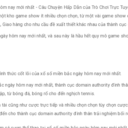
một kho game show ít nhiều chọn chọn, từ một vài game show c
 Giao hàng cho nhu cầu đề xuất thiết khác nhau của thành cục 
 ngày hôm nay mới nhất, và sau này là hầu hết quy mô game sh
ình thức cốt lõi của xổ số miền bắc ngày hôm nay mới nhất.
bắc ngày hôm nay mới nhất, thành cục domain authority đình th
ập, từ bóng đá, bóng rổ cho đến nghịch tennis.
ên tài cũng như cược trực tiếp và nhiều chọn chọn tùy chọn cượ
n cho thành cục domain authority đình thân trải nghiệm bối rố
làm cá cược thể thao tại xổ số miền bắc ngày hôm nay mới nhất 