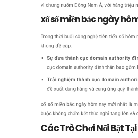
vì chưng nuốm Đông Nam Á, với hàng triệu n
xổ số miền bắc ngày hôm
Trong thời buổi công nghệ tiên tiến số hô
không đề cập.
Sự đưa thành cục domain authority đì
cục domain authority đình thân bao gồm lẽ 
Trải nghiệm thành cục domain authori
đề xuất dùng hàng và cung ứng quý thành
xổ số miền bắc ngày hôm nay mới nhất là mi
buộc không chấm kết thúc nghỉ tăng lên và c
Các Trò Chơi Nổi Bật T