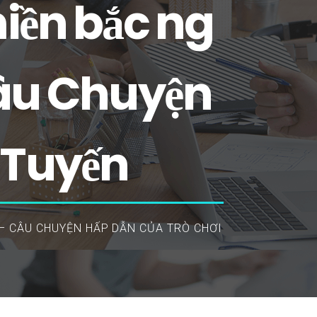
iền bắc ng
Câu Chuyện
 Tuyến
 – CÂU CHUYỆN HẤP DẪN CỦA TRÒ CHƠI