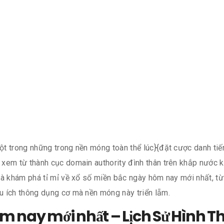
t trong những trong nền móng toàn thể lúc}{đặt cược danh tiến
xem từ thành cục domain authority đình thân trên khắp nước k
và khám phá tỉ mỉ về xổ số miền bắc ngày hôm nay mới nhất, từ
u ích thông dụng cơ mà nền móng này triển lẵm.
m nay mới nhất – Lịch Sử Hình T