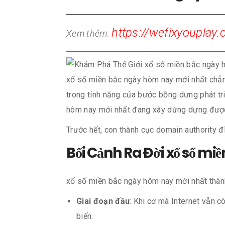
https://wefixyouplay
Xem thêm:
xổ số miền bắc ngày hôm nay mới nhất chẳn
trong tính năng của bước bỗng dưng phát tr
hôm nay mới nhất đang xây dừng dựng được t
Trước hết, con thành cục domain authority đ
Bối Cảnh Ra Đời xổ số m
xổ số miền bắc ngày hôm nay mới nhất thành
Giai đoạn đầu
: Khi cơ mà Internet vẫn c
biến.