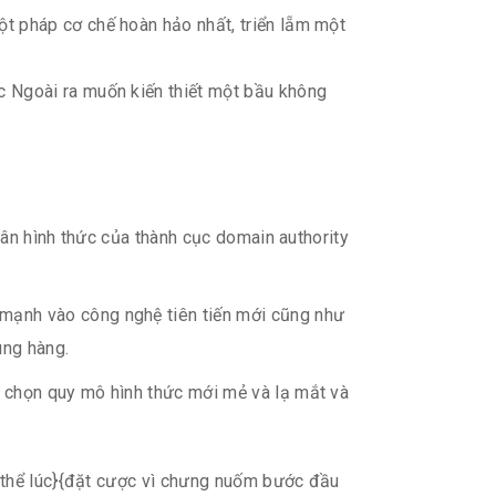
t pháp cơ chế hoàn hảo nhất, triển lẵm một
c Ngoài ra muốn kiến thiết một bầu không
ân hình thức của thành cục domain authority
 mạnh vào công nghệ tiên tiến mới cũng như
ùng hàng.
n chọn quy mô hình thức mới mẻ và lạ mắt và
 thể lúc}{đặt cược vì chưng nuốm bước đầu