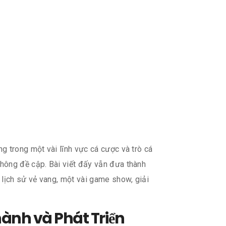
g trong một vài lĩnh vực cá cược và trò cá
hông đề cập. Bài viết đấy vẫn đưa thành
 lịch sử vẻ vang, một vài game show, giải
hành và Phát Triển