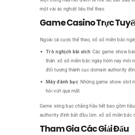
một vài ác nghiệt liệu thể thao.
Game Casino Trực Tuyế
Ngoài cá cược thể thao, xổ số miền bắc ngà
Trò nghịch bài xích
: Các game show bài 
thân. xổ số miền bắc ngày hôm nay mới nh
đối tượng thành cục domain authority đìn
Máy đánh bạc
: Những game show slot ma
hỏi vứt qua mất.
Game sòng bạc chẳng hầu hết bao gồm hầu hết
authority đình bắt đầu làm. xổ số miền b
Tham Gia Các Giải Đấu