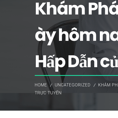
Khám Phá T
ày hôm na
Hấp Dẫn củ
HOME
UNCATEGORIZED
KHÁM PH
TRỰC TUYẾN