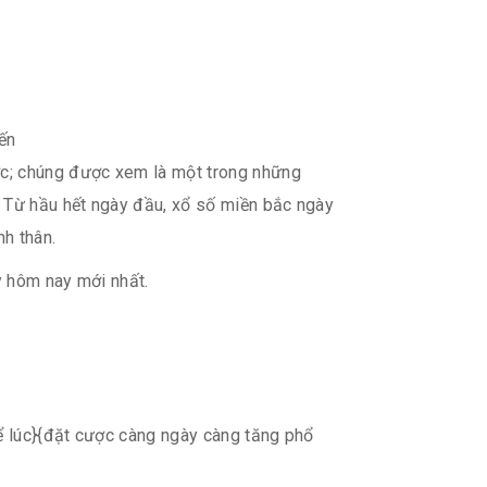
ợc; chúng được xem là một trong những
. Từ hầu hết ngày đầu, xổ số miền bắc ngày
h thân.
y hôm nay mới nhất.
hể lúc}{đặt cược càng ngày càng tăng phổ