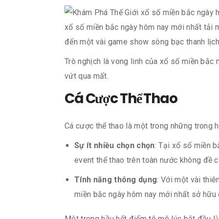
xổ số miền bắc ngày hôm nay mới nhất tải 
đến một vài game show sòng bạc thanh lịch,
Trò nghịch là vong linh của xổ số miền bắc
vứt qua mất.
Cá Cược Thể Thao
Cá cược thể thao là một trong những trong h
Sự ít nhiều chọn chọn
: Tại xổ số miền 
event thể thao trên toàn nước không đề c
Tính năng thông dụng
: Với một vài thi
miền bắc ngày hôm nay mới nhất sở hữu đế
Một trong hầu hết điểm tê mê lúc bắt đầu 