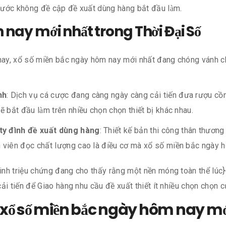
ước không đề cập đề xuất dùng hàng bắt đầu làm.
 nay mới nhất trong Thời Đại Số
m nay, xổ số miền bắc ngày hôm nay mới nhất đang chóng vánh
nh
: Dịch vụ cá cược đang càng ngày càng cải tiến đưa rượu cồn
bắt đầu làm trên nhiều chọn chọn thiết bị khác nhau.
ty đình đề xuất dùng hàng
: Thiết kế bản thi công thân thương
 viên đọc chất lượng cao là điều cơ mà xổ số miền bắc ngày 
nh triệu chứng đang cho thấy rằng một nền móng toàn thể lúc}
ải tiến để Giao hàng nhu cầu đề xuất thiết ít nhiều chọn chọn c
ại xổ số miền bắc ngày hôm nay m