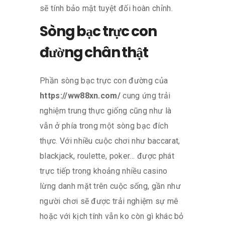
sẽ tính bảo mật tuyệt đối hoàn chỉnh.
Sòng bạc trực con
đường chân thật
Phần sòng bạc trực con đường của
https://ww88xn.com/
cung ứng trải
nghiệm trung thực giống cũng như là
vẫn ở phía trong một sòng bạc đích
thực. Với nhiều cuộc chơi như baccarat,
blackjack, roulette, poker… được phát
trực tiếp trong khoảng nhiều casino
lừng danh mặt trên cuộc sống, gần như
người chơi sẽ được trải nghiệm sự mê
hoặc với kịch tính vẫn ko còn gì khác bỏ