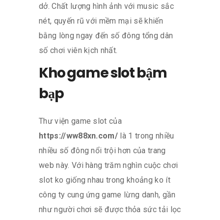
dở. Chất lượng hình ảnh với music sắc
nét, quyến rũ với mềm mại sẽ khiến
bằng lòng ngay đến số đông tổng dân
số chơi viên kịch nhất.
Kho game slot bậm
bạp
Thư viện game slot của
https://ww88xn.com/
là 1 trong nhiều
nhiều số đông nổi trội hơn của trang
web này. Với hàng trăm nghìn cuộc chơi
slot ko giống nhau trong khoảng ko ít
công ty cung ứng game lừng danh, gần
như người chơi sẽ được thỏa sức tải lọc