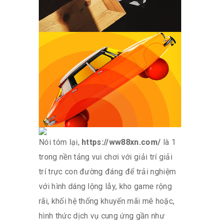
Nói tóm lại,
https://ww88xn.com/
là 1
trong nền tảng vui chơi với giải trí giải
trí trực con đường đáng để trải nghiệm
với hình dáng lộng lẫy, kho game rộng
rãi, khối hệ thống khuyến mãi mê hoặc,
hình thức dịch vụ cung ứng gần như