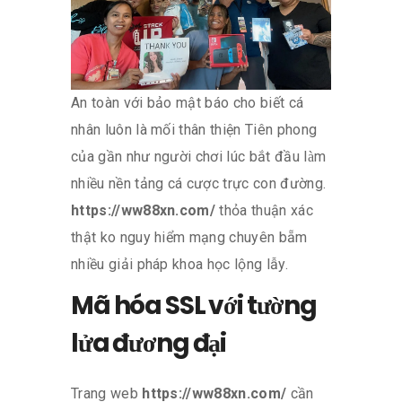
An toàn với bảo mật báo cho biết cá
nhân luôn là mối thân thiện Tiên phong
của gần như người chơi lúc bắt đầu làm
nhiều nền tảng cá cược trực con đường.
https://ww88xn.com/
thỏa thuận xác
thật ko nguy hiểm mạng chuyên bẵm
nhiều giải pháp khoa học lộng lẫy.
Mã hóa SSL với tường
lửa đương đại
Trang web
https://ww88xn.com/
cần