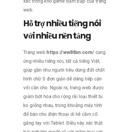
xác trong kho game bậm bạp của trang
web.
Hỗ trợ nhiều tiếng nói
với nhiều nền tảng
Trang web
https://ww88xn.com/
cung
ứng nhiều tiếng nói, tất cả tiếng Việt,
giúp gần như người tiêu dùng đất chất
hình chữ S đơn giản dễ dàng tiếp cận
với cần cho. Ngoài ra, trang web được
giảm bớt hóa cho rộng rãi loại thiết bị
ko giống nhau, trong khoảng máy tính
để bàn cho điện thoại di hễ cầm cố
gắng tay với Tablet. Điều này xác thật
trải nghiệm quyến rũ với mềm mại với