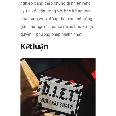
nghiệp dạng thảo chứng dĩ nhiên rằng
uy tín với cẩn trọng với bảo kê an toàn
của trang web, đồng thời xác thật rằng
gần như người chơi sẽ được bảo kê lợi
quyền 1 phương pháp nhanh nhất.
Kết luận