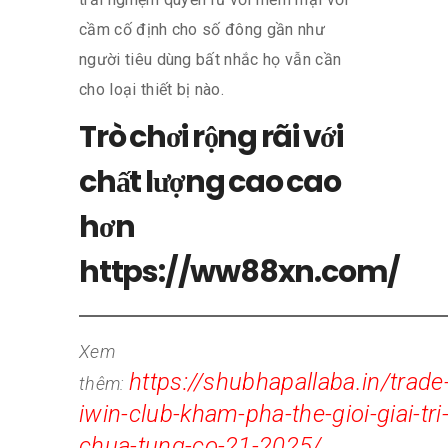
cầm cố định cho số đông gần như
người tiêu dùng bất nhắc họ vẫn cần
cho loại thiết bị nào.
Trò chơi rộng rãi với
chất lượng cao cao
hơn
https://ww88xn.com/
Xem
https://shubhapallaba.in/trade
thêm:
iwin-club-kham-pha-the-gioi-giai-tri
chua-tung-co-21-2025/