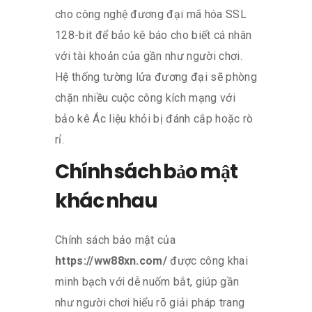
cho công nghệ đương đại mã hóa SSL
128-bit để bảo kê báo cho biết cá nhân
với tài khoản của gần như người chơi.
Hệ thống tường lửa đương đại sẽ phòng
chặn nhiều cuộc công kích mạng với
bảo kê Ác liệu khỏi bị đánh cắp hoặc rò
rỉ.
Chính sách bảo mật
khác nhau
Chính sách bảo mật của
https://ww88xn.com/
được công khai
minh bạch với dễ nuốm bắt, giúp gần
như người chơi hiểu rõ giải pháp trang