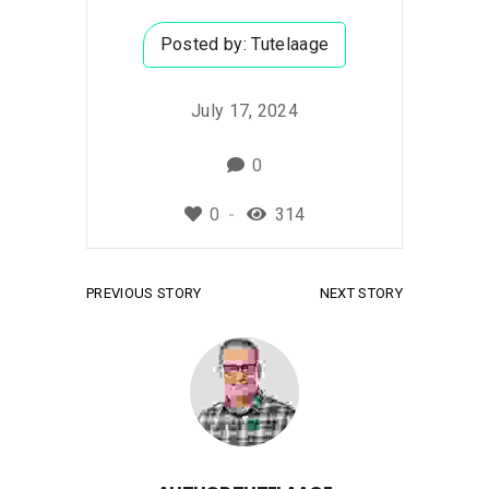
Posted by:
Tutelaage
July 17, 2024
0
0
314
PREVIOUS STORY
NEXT STORY