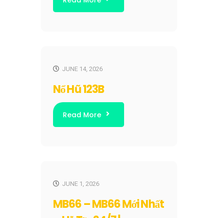
JUNE 14, 2026
Nổ Hũ 123B
Read More
JUNE 1, 2026
MB66 – MB66 Mới Nhất