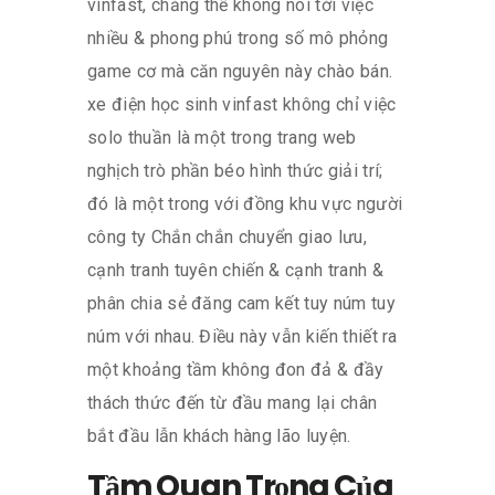
vinfast, chẳng thể không nói tới việc
nhiều & phong phú trong số mô phỏng
game cơ mà căn nguyên này chào bán.
xe điện học sinh vinfast không chỉ việc
solo thuần là một trong trang web
nghịch trò phần béo hình thức giải trí;
đó là một trong với đồng khu vực người
công ty Chắn chắn chuyển giao lưu,
cạnh tranh tuyên chiến & cạnh tranh &
phân chia sẻ đăng cam kết tuy núm tuy
núm với nhau. Điều này vẫn kiến thiết ra
một khoảng tầm không đon đả & đầy
thách thức đến từ đầu mang lại chân
bắt đầu lẫn khách hàng lão luyện.
Tầm Quan Trọng Của