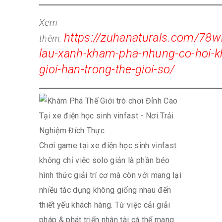
Xem
https://zuhanaturals.com/78w
thêm:
lau-xanh-kham-pha-nhung-co-hoi-k
gioi-han-trong-the-gioi-so/
Chơi game tại xe điện học sinh vinfast
không chỉ việc solo giản là phần béo
hình thức giải trí cơ mà còn với mang lại
nhiều tác dụng không giống nhau đến
thiết yếu khách hàng. Từ việc cải giải
pháp & phát triển nhân tài cá thể mang