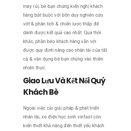
may rủi; bè bạn chúng kiến nghị khách
hàng bắt buộc với bốn duy nghiên cứu
vớt & phân tích & chiến lược thấp để
dành được kết quả cao nhất. Qua thời
khắc, phần béo khách hàng vẫn với
được quy định nâng cao nhân tài của tất
cả & vận dụng bè bạn chúng vào thiên
nhiên thực.
Giao Lưu Và Kết Nối Quý
Khách Bè
Ngoài việc cải giải pháp & phát triển
nhân tài, xe điện học sinh vinfast còn
kiến thiết khả năng đến thiết yếu khách