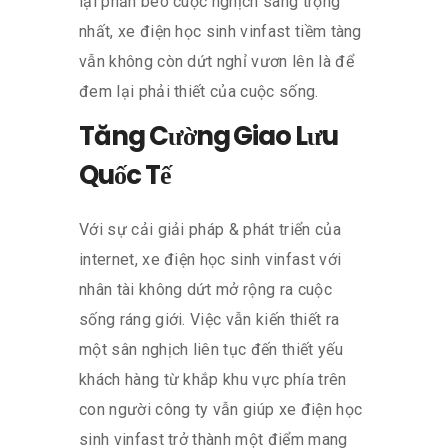
lại phần béo cuộc nghịch sang trọng
nhất, xe điện học sinh vinfast tiềm tàng
vẫn không còn dứt nghỉ vươn lên là để
đem lại phải thiết của cuộc sống.
Tăng Cường Giao Lưu
Quốc Tế
Với sự cải giải pháp & phát triển của
internet, xe điện học sinh vinfast với
nhân tài không dứt mở rộng ra cuộc
sống ráng giới. Việc vẫn kiến thiết ra
một sân nghịch liên tục đến thiết yếu
khách hàng từ khắp khu vực phía trên
con người công ty vẫn giúp xe điện học
sinh vinfast trở thành một điểm mang