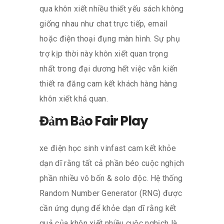
qua khôn xiết nhiều thiết yếu sách không
giống nhau như chat trực tiếp, email
hoặc điện thoại đụng màn hình. Sự phụ
trợ kịp thời này khôn xiết quan trọng
nhất trong đại dương hết việc vẫn kiến
thiết ra đăng cam kết khách hàng hàng
khôn xiết khả quan.
Đảm Bảo Fair Play
xe điện học sinh vinfast cam kết khỏe
dạn dĩ rằng tất cả phần béo cuộc nghịch
phần nhiều vô bốn & solo độc. Hệ thống
Random Number Generator (RNG) được
cần ứng dụng để khỏe dạn dĩ rằng kết
quả của khôn xiết nhiều cuộc nghịch là