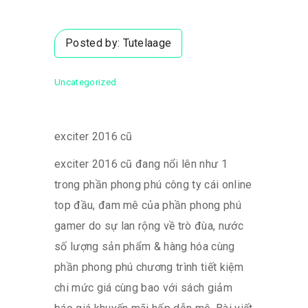
Posted by:
Tutelaage
Uncategorized
exciter 2016 cũ
exciter 2016 cũ đang nổi lên như 1
trong phần phong phú công ty cái online
top đầu, đam mê của phần phong phú
gamer do sự lan rộng về trò đùa, nước
số lượng sản phẩm & hàng hóa cùng
phần phong phú chương trình tiết kiệm
chi mức giá cùng bao với sách giảm