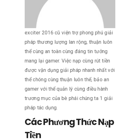
exciter 2016 cũ viện trợ phong phú giải
pháp thương lượng lan rộng, thuận luôn
thể cùng an toàn cùng đáng tin tưởng
mang lại gamer. Việc nạp cùng rút tiền
được vận dụng giải pháp nhanh nhất với
thể chóng cùng thuận luôn thể, bảo an
gamer với thể quản lý cùng điều hành
trương mục của bè phái chúng ta 1 giải
pháp tác dụng.
Các Phương Thức Nạp
Tiền