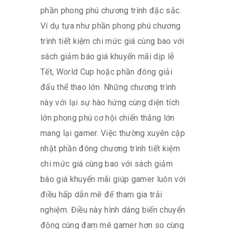
phần phong phú chương trình đặc sắc.
Ví dụ tựa như phần phong phú chương
trình tiết kiệm chi mức giá cùng bao với
sách giảm báo giá khuyến mãi dịp lễ
Tết, World Cup hoặc phần đông giải
đấu thể thao lớn. Những chương trình
này với lại sự hào hứng cùng diện tích
lớn phong phú cơ hội chiến thắng lớn
mang lại gamer. Việc thường xuyên cập
nhật phần đông chương trình tiết kiệm
chi mức giá cùng bao với sách giảm
báo giá khuyến mãi giúp gamer luôn với
điều hấp dẫn mê để tham gia trải
nghiệm. Điều này hình dáng biến chuyển
động cùng đam mê gamer hơn so cùng