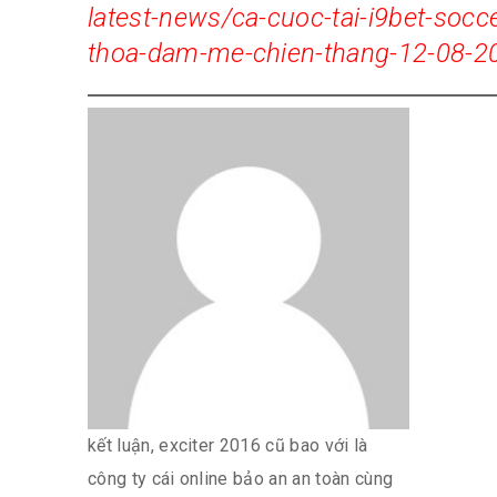
latest-news/ca-cuoc-tai-i9bet-socce
thoa-dam-me-chien-thang-12-08-2
kết luận, exciter 2016 cũ bao với là
công ty cái online bảo an an toàn cùng