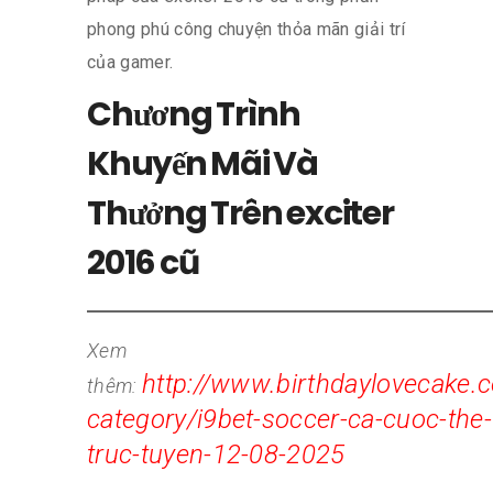
phong phú công chuyện thỏa mãn giải trí
của gamer.
Chương Trình
Khuyến Mãi Và
Thưởng Trên exciter
2016 cũ
Xem
http://www.birthdaylovecake
thêm:
category/i9bet-soccer-ca-cuoc-the-
truc-tuyen-12-08-2025