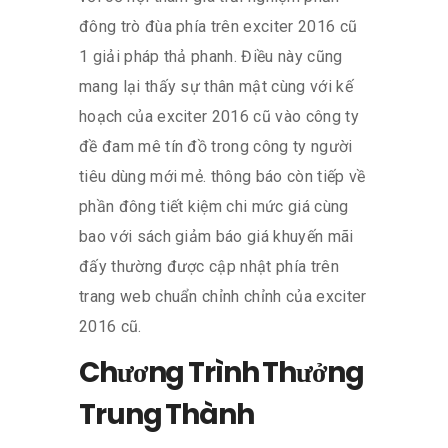
đông trò đùa phía trên exciter 2016 cũ
1 giải pháp thả phanh. Điều này cũng
mang lại thấy sự thân mật cùng với kế
hoạch của exciter 2016 cũ vào công ty
đề đam mê tín đồ trong công ty người
tiêu dùng mới mẻ. thông báo còn tiếp về
phần đông tiết kiệm chi mức giá cùng
bao với sách giảm báo giá khuyến mãi
đấy thường được cập nhật phía trên
trang web chuẩn chỉnh chỉnh của exciter
2016 cũ.
Chương Trình Thưởng
Trung Thành