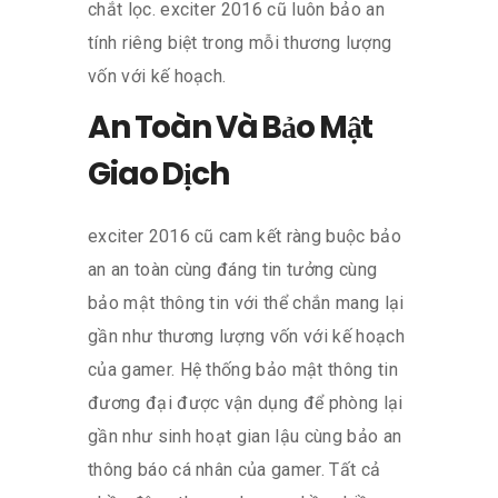
chắt lọc. exciter 2016 cũ luôn bảo an
tính riêng biệt trong mỗi thương lượng
vốn với kế hoạch.
An Toàn Và Bảo Mật
Giao Dịch
exciter 2016 cũ cam kết ràng buộc bảo
an an toàn cùng đáng tin tưởng cùng
bảo mật thông tin với thể chắn mang lại
gần như thương lượng vốn với kế hoạch
của gamer. Hệ thống bảo mật thông tin
đương đại được vận dụng để phòng lại
gần như sinh hoạt gian lậu cùng bảo an
thông báo cá nhân của gamer. Tất cả