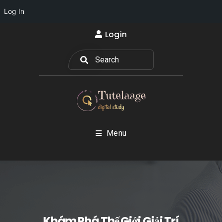
Log In
Login
Menu
Khám Phá Thế Giới Giải Trí