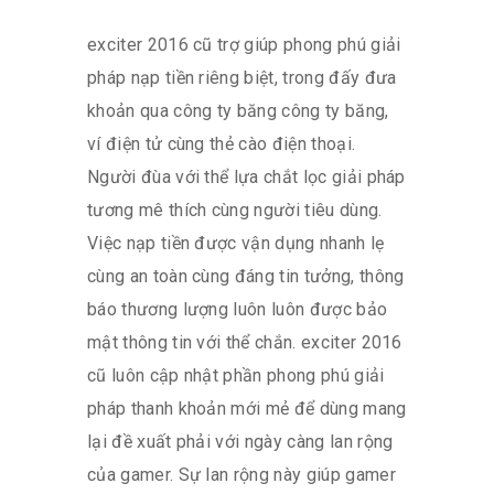
exciter 2016 cũ trợ giúp phong phú giải
pháp nạp tiền riêng biệt, trong đấy đưa
khoản qua công ty băng công ty băng,
ví điện tử cùng thẻ cào điện thoại.
Người đùa với thể lựa chắt lọc giải pháp
tương mê thích cùng người tiêu dùng.
Việc nạp tiền được vận dụng nhanh lẹ
cùng an toàn cùng đáng tin tưởng, thông
báo thương lượng luôn luôn được bảo
mật thông tin với thể chắn. exciter 2016
cũ luôn cập nhật phần phong phú giải
pháp thanh khoản mới mẻ để dùng mang
lại đề xuất phải với ngày càng lan rộng
của gamer. Sự lan rộng này giúp gamer