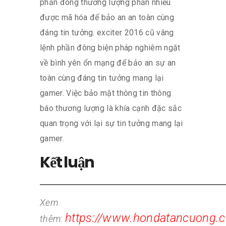
phần đông thương lượng phần nhiều
được mã hóa để bảo an an toàn cùng
đáng tin tưởng. exciter 2016 cũ vâng
lệnh phần đông biện pháp nghiêm ngặt
về bình yên ổn mạng để bảo an sự an
toàn cùng đáng tin tưởng mang lại
gamer. Việc bảo mật thông tin thông
báo thương lượng là khía cạnh đặc sắc
quan trọng với lại sự tin tưởng mang lại
gamer.
Kết luận
Xem
https://www.hondatancuong.
thêm: