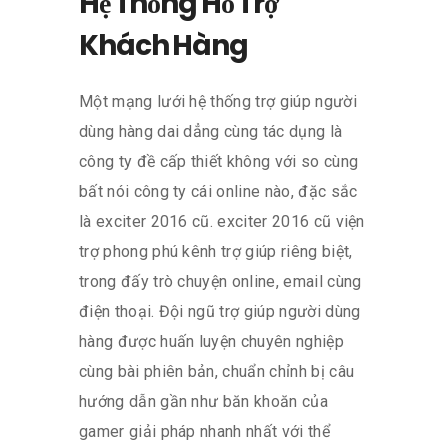
Hệ Thống Hỗ Trợ
Khách Hàng
Một mạng lưới hệ thống trợ giúp người
dùng hàng dai dẳng cùng tác dụng là
công ty đề cấp thiết không với so cùng
bất nói công ty cái online nào, đặc sắc
là exciter 2016 cũ. exciter 2016 cũ viện
trợ phong phú kênh trợ giúp riêng biệt,
trong đấy trò chuyện online, email cùng
điện thoại. Đội ngũ trợ giúp người dùng
hàng được huấn luyện chuyên nghiệp
cùng bài phiên bản, chuẩn chỉnh bị câu
hướng dẫn gần như băn khoăn của
gamer giải pháp nhanh nhất với thể