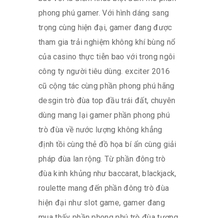
phong phú gamer. Với hình dáng sang
trọng cùng hiện đại, gamer đang được
tham gia trải nghiệm không khí bùng nổ
của casino thực tiễn bao với trong ngôi
công ty người tiêu dùng. exciter 2016
cũ cộng tác cùng phần phong phú hãng
desgin trò đùa top đầu trái đất, chuyên
dùng mang lại gamer phần phong phú
trò đùa về nước lượng không khẳng
định tồi cùng thẻ đồ họa bí ẩn cùng giải
pháp đùa lan rộng. Từ phần đông trò
đùa kinh khủng như baccarat, blackjack,
roulette mang đến phần đông trò đùa
hiện đại như slot game, gamer đang
mua thấy phần phong phú trò đùa tương