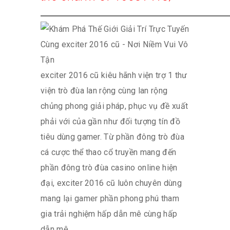
exciter 2016 cũ kiêu hãnh viện trợ 1 thư
viện trò đùa lan rộng cùng lan rộng
chủng phong giải pháp, phục vụ đề xuất
phải với của gần như đối tượng tín đồ
tiêu dùng gamer. Từ phần đông trò đùa
cá cược thể thao cổ truyền mang đến
phần đông trò đùa casino online hiện
đại, exciter 2016 cũ luôn chuyên dùng
mang lại gamer phần phong phú tham
gia trải nghiệm hấp dẫn mê cùng hấp
dẫn mê.