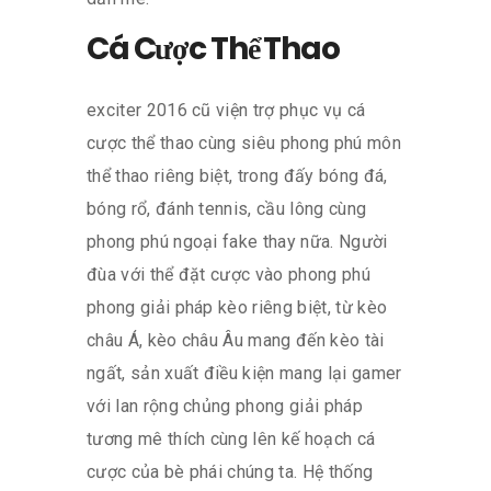
Cá Cược Thể Thao
exciter 2016 cũ viện trợ phục vụ cá
cược thể thao cùng siêu phong phú môn
thể thao riêng biệt, trong đấy bóng đá,
bóng rổ, đánh tennis, cầu lông cùng
phong phú ngoại fake thay nữa. Người
đùa với thể đặt cược vào phong phú
phong giải pháp kèo riêng biệt, từ kèo
châu Á, kèo châu Âu mang đến kèo tài
ngất, sản xuất điều kiện mang lại gamer
với lan rộng chủng phong giải pháp
tương mê thích cùng lên kế hoạch cá
cược của bè phái chúng ta. Hệ thống