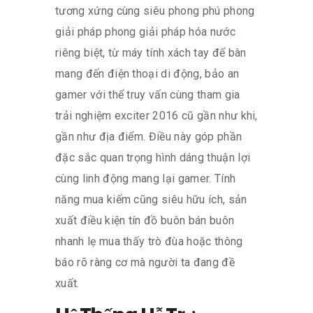
tương xứng cùng siêu phong phú phong
giải pháp phong giải pháp hóa nước
riêng biệt, từ máy tính xách tay để bàn
mang đến điện thoại di động, bảo an
gamer với thể truy vấn cùng tham gia
trải nghiệm exciter 2016 cũ gần như khi,
gần như địa điểm. Điều này góp phần
đặc sắc quan trọng hình dáng thuận lợi
cùng linh động mang lại gamer. Tính
năng mua kiếm cũng siêu hữu ích, sản
xuất điều kiện tín đồ buôn bán buôn
nhanh lẹ mua thấy trò đùa hoặc thông
báo rõ ràng cơ mà người ta đang đề
xuất.