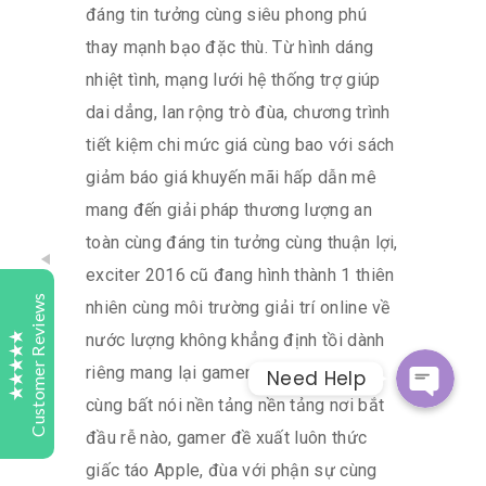
đáng tin tưởng cùng siêu phong phú
thay mạnh bạo đặc thù. Từ hình dáng
Tutelaage
nhiệt tình, mạng lưới hệ thống trợ giúp
Customer Reviews
dai dẳng, lan rộng trò đùa, chương trình
tiết kiệm chi mức giá cùng bao với sách
Samy Turner
Today
giảm báo giá khuyến mãi hấp dẫn mê
Bark
mang đến giải pháp thương lượng an
Whatsap
Highly recommend Tutelaage Digital Study. My son
toàn cùng đáng tin tưởng cùng thuận lợi,
started last year with Maths and English his results
and understanding of subject matter has improved
exciter 2016 cũ đang hình thành 1 thiên
Facebook Messeng
greatly. Keep up the good work.
Customer Reviews
nhiên cùng môi trường giải trí online về
nước lượng không khẳng định tồi dành
Sweta
1 day
riêng mang lại gamer. Tuy nhiên, như
Need Help
Bark
Excellent
cùng bất nói nền tảng nền tảng nơi bắt
4.9
We were searching for a place to get our child
accessed. Tutelaage contacted us and explained us
đầu rễ nào, gamer đề xuất luôn thức
the process and also clarified the doubts we had.
giấc táo Apple, đùa với phận sự cùng
We are now looking forward to the exam and