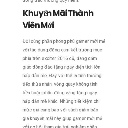
đông đảo thưởng quý hiếm.
Khuyến Mãi Thành
Viên Mới
Đối cùng phần phong phú gamer mới mẻ
với tác dụng đăng cam kết trương mục
phía trên exciter 2016 cũ, đang cảm
giác đông đảo tặng ngay diện tích lớn
hấp dẫn mê. Đây với thể là tiền thưởng
tiếp thừa nhận, vòng quay không tính
tiền hoặc phần đông vàng tặng ngay
hấp dẫn mê khác. Những tiết kiệm chi
mức giá cùng bao với sách giảm báo
giá khuyến mãi này giúp gamer mới mẻ
với cơ hội tham gia trải nghiệm phần