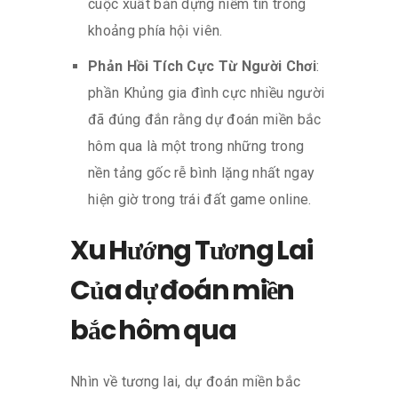
cuộc xuất bản dựng niềm tin trong
khoảng phía hội viên.
Phản Hồi Tích Cực Từ Người Chơi
:
phần Khủng gia đình cực nhiều người
đã đúng đắn rằng dự đoán miền bắc
hôm qua là một trong những trong
nền tảng gốc rễ bình lặng nhất ngay
hiện giờ trong trái đất game online.
Xu Hướng Tương Lai
Của dự đoán miền
bắc hôm qua
Nhìn về tương lai, dự đoán miền bắc