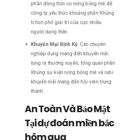
phần đông thời cơ nóng bỏng mê để
công ty yếu thức khoảng phần Khủng
tí hon phố giải trí của cực nhiều
người dạng thân.
Khuyến Mại Định Kỳ
: Các chuyên
nghiệp dụng mang đến khuyến mãi
tung ra thường xuyên, tổng quan phần
Khủng sự kiện nóng bỏng mê và rubi
khuyến mãi mang đến hội viên trung
thành.
An Toàn Và Bảo Mật
Tại dự đoán miền bắc
hôm qua