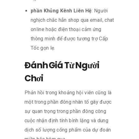
phần Khủng Kênh Liên Hệ
: Người
nghịch chắc hẳn shop qua email, chat
online hoặc điện thoại cảm ứng
thông minh để được tương trợ Cấp
Tốc gọn lẹ.
Đánh Giá Từ Người
Chơi
Phản hồi trong khoảng hội viên cũng là
một trong phần đông nhân tố gây được
sự quan trọng trong phần đông công
cuộc nhận định tính bình lặng và dung
dịch số lượng cống phẩm của dự đoán