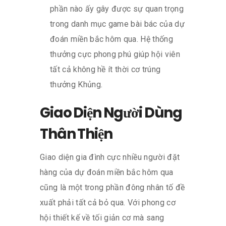
phần nào ấy gây được sự quan trọng
trong danh mục game bài bác của dự
đoán miền bắc hôm qua. Hệ thống
thưởng cực phong phú giúp hội viên
tất cả không hề ít thời cơ trúng
thưởng Khủng.
Giao Diện Người Dùng
Thân Thiện
Giao diện gia đình cực nhiều người đặt
hàng của dự đoán miền bắc hôm qua
cũng là một trong phần đông nhân tố đề
xuất phải tất cả bỏ qua. Với phong cơ
hội thiết kế về tối giản cơ mà sang