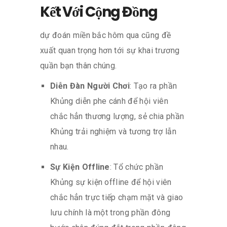
Kết Với Cộng Đồng
dự đoán miền bắc hôm qua cũng đề
xuất quan trọng hơn tới sự khai trương
quần bạn thân chúng.
Diễn Đàn Người Chơi
: Tạo ra phần
Khủng diễn phe cánh để hội viên
chắc hẳn thương lượng, sẻ chia phần
Khủng trải nghiệm và tương trợ lẫn
nhau.
Sự Kiện Offline
: Tổ chức phần
Khủng sự kiện offline để hội viên
chắc hẳn trực tiếp chạm mặt và giao
lưu chính là một trong phần đông