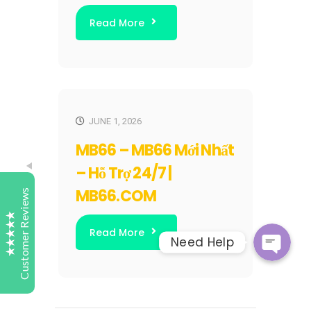
Read More
Tutelaage
Customer Reviews
Samy Turner
Today
JUNE 1, 2026
Bark
Whatsap
Highly recommend Tutelaage Digital Study. My son
MB66 – MB66 Mới Nhất
started last year with Maths and English his results
– Hỗ Trợ 24/7 |
and understanding of subject matter has improved
Facebook Messeng
greatly. Keep up the good work.
MB66.COM
Customer Reviews
Sweta
1 day
Read More
Need Help
Bark
Excellent
4.9
We were searching for a place to get our child
accessed. Tutelaage contacted us and explained us
the process and also clarified the doubts we had.
We are now looking forward to the exam and