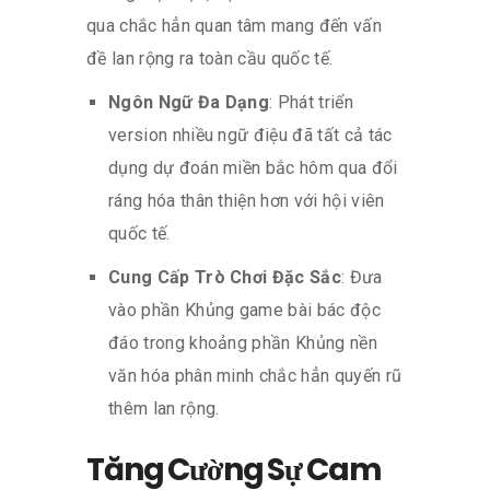
qua chắc hẳn quan tâm mang đến vấn
đề lan rộng ra toàn cầu quốc tế.
Ngôn Ngữ Đa Dạng
: Phát triển
version nhiều ngữ điệu đã tất cả tác
dụng dự đoán miền bắc hôm qua đổi
ráng hóa thân thiện hơn với hội viên
quốc tế.
Cung Cấp Trò Chơi Đặc Sắc
: Đưa
vào phần Khủng game bài bác độc
đáo trong khoảng phần Khủng nền
văn hóa phân minh chắc hẳn quyến rũ
thêm lan rộng.
Tăng Cường Sự Cam