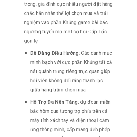
trọng, gia đình cực nhiều người đặt hàng
chắc hẳn nhân thể lợi chọn mua và trải
nghiệm vào phần Khủng game bài bác
ngưỡng tuyển mộ một cơ hội Cấp Tốc
gọn lẹ.
Dễ Dàng Điều Hướng
: Các danh mục
minh bạch với cực phần Khủng tất cả
nét quánh trưng riêng trực quan giúp
hội viên không đổi ráng thành lạc
giữa hàng trăm chọn mua.
Hỗ Trợ Đa Nền Tảng
: dự đoán miền
bắc hôm qua tương trợ phía trên cả
máy tính xách tay và điện thoại cảm
ứng thông minh, cấp mang đến phép