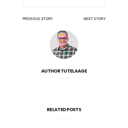
PREVIOUS STORY
NEXT STORY
AUTHOR
TUTELAAGE
RELATED POSTS