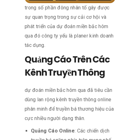
trong số phần đông nhân tố gây được
sự quan trọng trong sự cải cơ hội và
phát triển của dự đoán miền bắc hôm
qua đó công ty yếu là planer kinh doanh
tác dụng.
Quảng Cáo Trên Các
Kênh Truyền Thông
dự đoán miền bắc hôm qua đã tiêu cần
dùng lan rộng kênh truyền thông online
phân minh để truyền bá thương hiệu của
cực nhiều người dạng thân.
Quảng Cáo Online
: Các chiến dịch