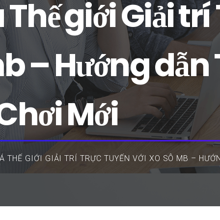
hế giới Giải trí
mb – Hướng dẫn
Chơi Mới
Á THẾ GIỚI GIẢI TRÍ TRỰC TUYẾN VỚI XO SÔ MB – HƯ