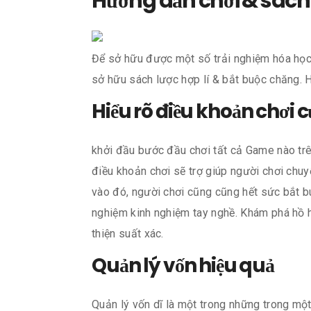
Hướng dẫn chơi & sách 
Để sở hữu được một số trải nghiệm hóa học l
sở hữu sách lược hợp lí & bắt buộc chăng. Hi
Hiểu rõ điều khoản chơi c
khởi đầu bước đầu chơi tất cả Game nào tr
điều khoản chơi sẽ trợ giúp người chơi chu
vào đó, người chơi cũng cũng hết sức bắt bu
nghiệm kinh nghiệm tay nghề. Khám phá hồ h
thiện suất xác.
Quản lý vốn hiệu quả
Quản lý vốn dĩ là một trong những trong một