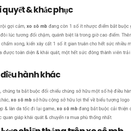
i quyết & khắc phục
trội gợi cảm,
xo sô mb
đang còn 1 số ít nhược điểm bắt buộc g
 đôi lúc tương đối chậm, quánh biệt là trong giờ cao điểm. Thê
hấm xong, kiến xây cất 1 số ít gian truân cho hết sức nhiều m
ưa được toàn diện & khái quát, một hết sức đông thành viên tr
ệ điều hành khác
b
, chúng ta bắt buộc đối chiếu chúng sở hữu một số hệ điều hành
khác,
xo sô mb
sở hữu cộng sở hữu lợi thế về biểu tượng logo 
p & làn da tốc đi lại game,
xo sô mb
đang bắt buộc cải thiện 
c quan giáp khái quát & chuyển ra mua phù thống nhất.