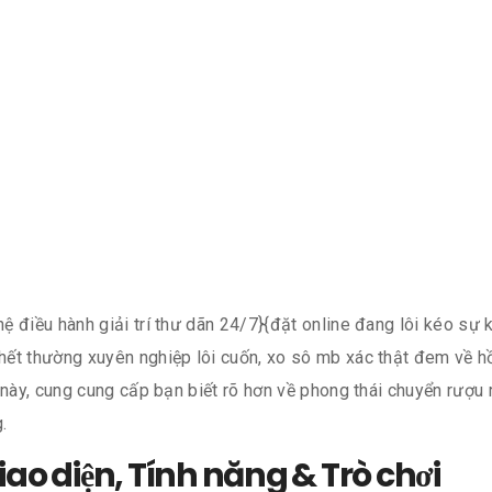
ệ điều hành giải trí thư dãn 24/7}{đặt online đang lôi kéo sự 
ết thường xuyên nghiệp lôi cuốn, xo sô mb xác thật đem về hồ
h này, cung cung cấp bạn biết rõ hơn về phong thái chuyển rượ
.
iao diện, Tính năng & Trò chơi