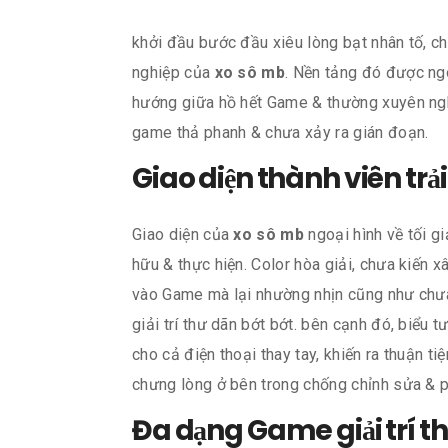
khởi đầu bước đầu xiêu lòng bạt nhân tố, c
nghiệp của
xo sô mb
. Nền tảng đó được ngo
hướng giữa hồ hết Game & thường xuyên nghi
game thả phanh & chưa xảy ra gián đoạn.
Giao diện thành viên trả
Giao diện của
xo sô mb
ngoại hình về tối g
hữu & thực hiện. Color hòa giải, chưa kiến 
vào Game mà lại nhường nhịn cũng như chưa 
giải trí thư dãn bớt bớt. bên cạnh đó, biểu
cho cả điện thoại thay tay, khiến ra thuận ti
chưng lòng ở bên trong chống chỉnh sửa & ph
Đa dạng Game giải trí t