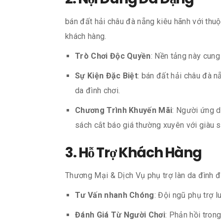
bán đất hải châu đà nẵng kiêu hãnh với thuộ
khách hàng.
Trò Chơi Độc Quyền
: Nền tảng này cung
Sự Kiện Đặc Biệt
: bán đất hải châu đà 
da đình chơi.
Chương Trình Khuyến Mãi
: Người ứng d
sách cắt báo giá thường xuyên với giàu s
3. Hỗ Trợ Khách Hàng
Thương Mại & Dịch Vụ phụ trợ làn da đình đ
Tư Vấn nhanh Chóng
: Đội ngũ phụ trợ 
Đánh Giá Từ Người Chơi
: Phản hồi tron