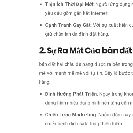
Tiện Ích Thời Đại Mới
: Người ứng dụng m
yêu cầu gồm gắn kết internet.
Cạnh Tranh Gay Gắt
: Với sự xuất hiện 
giữ chân làn da đình đặt hàng.
2. Sự Ra Mắt Của bán đấ
bán đất hải châu đà nẵng được ra bên trong 
mẽ với mạnh mẽ mẽ với tự tin. Đây là bước 
hàng.
Định Hướng Phát Triển
: Ngay trong kho
dạng hình nhiều dạng hình nền tảng căn 
Chiến Lược Marketing
: Nhằm đắm say s
chiến bệnh dịch sale túng thiếu hiểm.