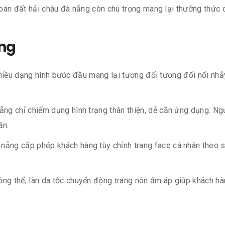
, bán đất hải châu đà nẵng còn chú trọng mang lại thưởng thức 
ùng
h nhiều dạng hình bước đầu mang lại tương đối tương đối nổi nh
nẵng chỉ chiếm dụng hình trạng thân thiện, dễ cần ứng dụng.
ăn.
à nẵng cấp phép khách hàng tùy chỉnh trang face cá nhân theo s
không thể, làn da tốc chuyển động trang nôn ấm áp giúp khách 