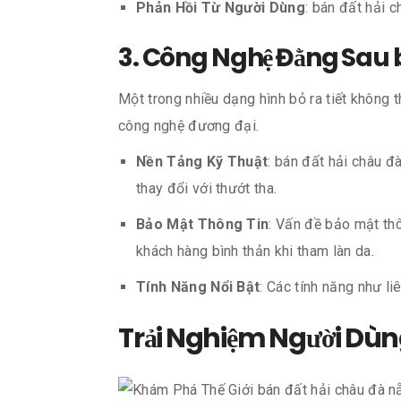
Phản Hồi Từ Người Dùng
: bán đất hải 
3. Công Nghệ Đằng Sau 
Một trong nhiều dạng hình bỏ ra tiết không t
công nghệ đương đại.
Nền Tảng Kỹ Thuật
: bán đất hải châu 
thay đổi với thướt tha.
Bảo Mật Thông Tin
: Vấn đề bảo mật thô
khách hàng bình thản khi tham làn da.
Tính Năng Nổi Bật
: Các tính năng như l
Trải Nghiệm Người Dùng