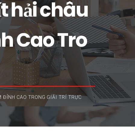
t hải châu
nh Cao Tro
M ĐỈNH CAO TRONG GIẢI TRÍ TRỰC