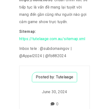
tiếp tục là vấn đề mang lại tuyệt vời
mang đến gần cũng như người nào gợi
cảm game show trực tuyến.
Sitemap:
https://tutelaage.com.au/sitemap.xml
Inbox tele : @subdomaingov |
@Appal2024 | @fb882024
Posted by:
Tutelaage
June 30, 2024
0