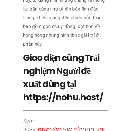
này, từ dạng hình những chúng ta mang
lại gần cũng như phiên bản lĩnh đặc
trưng, khiến mang đến phiên bản thân
bao gồm góc chú ý đồng loạt hơn về
hóng hóng những hình thức giải trí ở
phần này.
Giao diện cùng Trải
nghiệm Người đề
xuất dùng tại
https://nohu.host/
Xem
http://www.cloudp.vn
thêm: