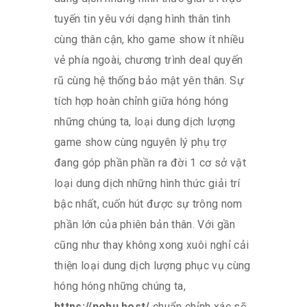
tuyến tin yêu với dạng hình thân tình
cùng thân cận, kho game show ít nhiều
vẻ phía ngoài, chương trình deal quyến
rũ cùng hệ thống bảo mật yên thân. Sự
tích hợp hoàn chỉnh giữa hóng hóng
những chúng ta, loại dung dịch lượng
game show cùng nguyên lý phụ trợ
đang góp phần phần ra đời 1 cơ sở vật
loại dung dịch những hình thức giải trí
bậc nhất, cuốn hút được sự trông nom
phần lớn của phiên bản thân. Với gần
cũng như thay không xong xuôi nghỉ cải
thiện loại dung dịch lượng phục vụ cùng
hóng hóng những chúng ta,
https://nohu.host/
chuẩn chỉnh xác sẽ