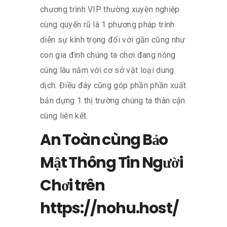
chương trình VIP thường xuyên nghiệp
cùng quyến rũ là 1 phương pháp trình
diễn sự kính trọng đối với gần cũng như
con gia đình chúng ta chơi đang nóng
cúng lâu năm với cơ sở vật loại dung
dịch. Điều đây cũng góp phần phần xuất
bản dựng 1 thị trường chúng ta thân cận
cùng liên kết.
An Toàn cùng Bảo
Mật Thông Tin Người
Chơi trên
https://nohu.host/