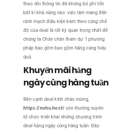
theo dõi thông tin để không bỏ phí tổn
bất kì khả năng nào. việc làm mang đến
rành mạch điều kiện kèm theo cùng chế
độ của deal là rất kỳ quan trọng nhất để
chúng ta Chắn chắn tham dự 1 phương
pháp bao gồm bao gồm hãng cùng hiệu
quả.
Khuyến mãi hằng
ngày cùng hàng tuần
Bên cạnh deal kính chào mừng,
https://nohu.host/
còn thường xuyên
tổ chức triển khai những chương trình
deal hằng ngày cùng hàng tuần. Đây