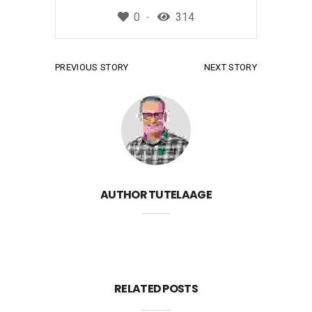
0
314
PREVIOUS STORY
NEXT STORY
AUTHOR
TUTELAAGE
RELATED POSTS