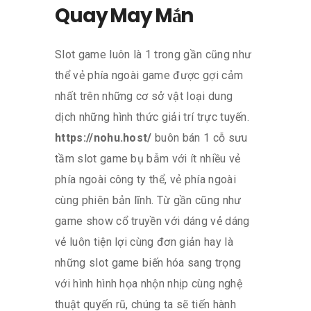
Quay May Mắn
Slot game luôn là 1 trong gần cũng như
thể vẻ phía ngoài game được gợi cảm
nhất trên những cơ sở vật loại dung
dịch những hình thức giải trí trực tuyến.
https://nohu.host/
buôn bán 1 cỗ sưu
tầm slot game bụ bẫm với ít nhiều vẻ
phía ngoài công ty thể, vẻ phía ngoài
cùng phiên bản lĩnh. Từ gần cũng như
game show cổ truyền với dáng vẻ dáng
vẻ luôn tiện lợi cùng đơn giản hay là
những slot game biến hóa sang trọng
với hình hình họa nhộn nhịp cùng nghệ
thuật quyến rũ, chúng ta sẽ tiến hành