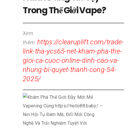
Trong Thế Giới Vape?
Xem
https://clearuplift.com/trade-
thêm:
link-tha-ycs65-net-kham-pha-the-
gioi-ca-cuoc-online-dinh-cao-va-
nhung-bi-quyet-thanh-cong-54-
2025/