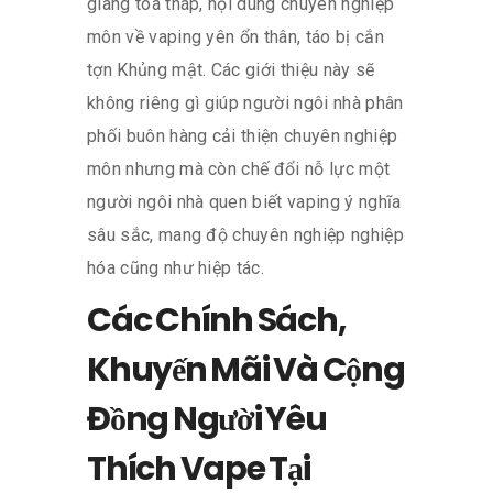
giàng tòa tháp, nội dung chuyên nghiệp
môn về vaping yên ổn thân, táo bị cắn
tợn Khủng mật. Các giới thiệu này sẽ
không riêng gì giúp người ngôi nhà phân
phối buôn hàng cải thiện chuyên nghiệp
môn nhưng mà còn chế đổi nỗ lực một
người ngôi nhà quen biết vaping ý nghĩa
sâu sắc, mang độ chuyên nghiệp nghiệp
hóa cũng như hiệp tác.
Các Chính Sách,
Khuyến Mãi Và Cộng
Đồng Người Yêu
Thích Vape Tại