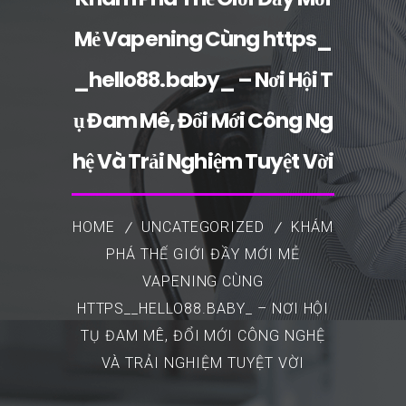
Mẻ Vapening Cùng https_
_hello88.baby_ – Nơi Hội T
ụ Đam Mê, Đổi Mới Công Ng
hệ Và Trải Nghiệm Tuyệt Vời
HOME
UNCATEGORIZED
KHÁM
PHÁ THẾ GIỚI ĐẦY MỚI MẺ
VAPENING CÙNG
HTTPS__HELLO88.BABY_ – NƠI HỘI
TỤ ĐAM MÊ, ĐỔI MỚI CÔNG NGHỆ
VÀ TRẢI NGHIỆM TUYỆT VỜI