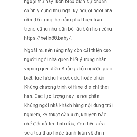
ngoại trừ này luôn biểu diễn sự chuẩn
chỉnh y cũng như nghĩ kỹ người ngôi nhà
cần đến, giúp họ cảm phát hiện trân
trọng cũng như gắn bó lâu bền hơn cùng
https://hello88.baby/.
Ngoài ra, nền tảng này còn cải thiện cao
người ngôi nhà quen biết ý trung nhân
vaping qua phần Khủng diễn người quen
biết, lực lượng Facebook, hoặc phần
Khủng chương trình offline địa chỉ thời
hạn. Các lực lượng này là nơi phần
Khủng ngôi nhà khách hàng nội dung trải
nghiệm, kỹ thuật cần đến, khuyên bảo
chế đổi nỗ lực tinh dầu, đại diện sửa
sửa tòa tháp hoặc tranh luận về định