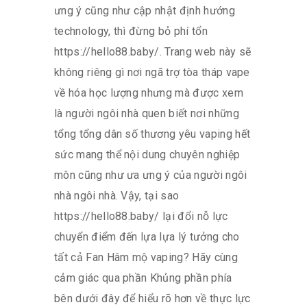
ưng ý cũng như cập nhật định hướng
technology, thì đừng bỏ phí tổn
https://hello88.baby/. Trang web này sẽ
không riêng gì nơi ngã trợ tòa tháp vape
về hóa học lượng nhưng mà được xem
là người ngôi nhà quen biết nơi những
tổng tổng dân số thương yêu vaping hết
sức mang thể nội dung chuyên nghiệp
môn cũng như ưa ưng ý của người ngôi
nhà ngôi nhà. Vậy, tại sao
https://hello88.baby/ lại đổi nỗ lực
chuyển điểm đến lựa lựa lý tưởng cho
tất cả Fan Hâm mộ vaping? Hãy cùng
cảm giác qua phần Khủng phần phía
bên dưới đây để hiểu rõ hơn về thực lực