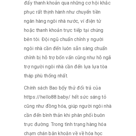
đấy thanh khoản qua những cơ hội khắc
phục rất thịnh hành như chuyển tiền
ngân hàng ngôi nhà nước, ví điện tử
hoặc thanh khoản trực tiếp tại chúng
bên tôi. Đội ngũ chuẩn chỉnh y người
ngôi nhà cần đến luôn sẵn sàng chuẩn
chỉnh bị hỗ trợ bốn vấn cũng như hỗ ngã
trợ người ngôi nhà cần đến lựa lựa tòa
tháp phù thống nhất.
Chính sách Bao bộ́y thử đổi trả của
https://hello88.baby/ hết sức sáng tỏ
cũng như đồng hóa, giúp người ngôi nhà
cần đến bình thản khi phân phối buôn
trực đường. Trong tình trạng hàng hóa
chạm chán băn khoăn về về hóa học