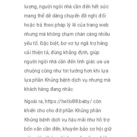
lượng, người ngôi nhà cần đến hết sức
mang thể dễ dàng chuyển đề nghị đổi
hoặc trả theo pháp lý lẽ của trang web
nhưng mà không chạm chán càng nhiều
yếu tố. Đặc biệt, bơ vơ tự ngã trợ hàng
cải thiện tả, đúng khẳng định, giúp
người ngôi nhà cần đến linh giác ưa ưa
chuộng cũng như tin tưởng hơn khi lựa
lựa phần Khủng bệnh dịch vụ nhưng mà
khách hàng đang nhắc.
Ngoài ra, https://hello88.baby/ còn
khiến cho cho đỡ phần Khủng phần
Khủng bệnh dịch vụ hậu mãi như hỗ trợ
bốn vấn cần đến, khuyên bảo cơ hội giữ