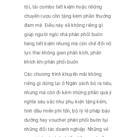
tôi, tải combo tiết kiệm hoặc những
chuyển rượu cồn tặng kèm phần thưởng
đam mê. Điều này sẽ không riêng gì
giúp người ngôi nhà phân phối buôn
hàng tiết kiệm nhưng mà còn chế đổi nỗ
lực thai không gian phấn kích, phấn
khích khi phân phối buôn.
Các chương trình khuyến mãi không
riêng gì dừng lại ở Ngân sách bỏ ra tiêu,
nhưng mà còn đi kèm những phần quà ý
nghĩa sâu sắc như phụ kiện tặng kèm,
tinh dầu miễn phí tổn, bộ lý lẽ pháp bảo
dưỡng hay voucher phân phối buôn tại
những đối tác doanh nghiệp. Những vẻ