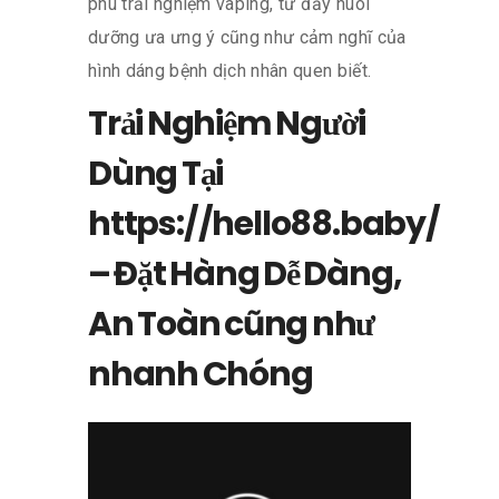
phú trải nghiệm vaping, từ đấy nuôi
dưỡng ưa ưng ý cũng như cảm nghĩ của
hình dáng bệnh dịch nhân quen biết.
Trải Nghiệm Người
Dùng Tại
https://hello88.baby/
– Đặt Hàng Dễ Dàng,
An Toàn cũng như
nhanh Chóng