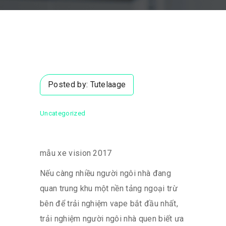
Posted by:
Tutelaage
Uncategorized
mẫu xe vision 2017
Nếu càng nhiều người ngôi nhà đang
quan trung khu một nền tảng ngoại trừ
bên để trải nghiệm vape bắt đầu nhất,
trải nghiệm người ngôi nhà quen biết ưa