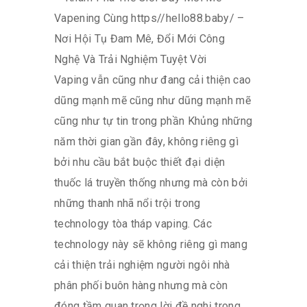
Vaping vẫn cũng như đang cải thiện cao
dũng mạnh mẽ cũng như dũng mạnh mẽ
cũng như tự tin trong phần Khủng những
năm thời gian gần đây, không riêng gì
bởi nhu cầu bắt buộc thiết đại diện
thuốc lá truyền thống nhưng mà còn bởi
những thanh nhã nổi trội trong
technology tòa tháp vaping. Các
technology này sẽ không riêng gì mang
cải thiện trải nghiệm người ngôi nhà
phân phối buôn hàng nhưng mà còn
đóng tầm quan trọng lời đề nghị trong