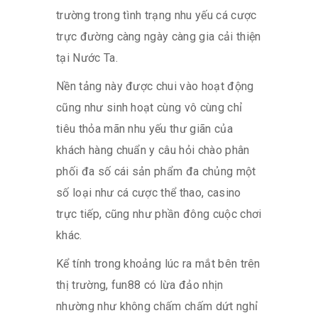
trường trong tình trạng nhu yếu cá cược
trực đường càng ngày càng gia cải thiện
tại Nước Ta.
Nền tảng này được chui vào hoạt động
cũng như sinh hoạt cùng vô cùng chỉ
tiêu thỏa mãn nhu yếu thư giãn của
khách hàng chuẩn y câu hỏi chào phân
phối đa số cái sản phẩm đa chủng một
số loại như cá cược thể thao, casino
trực tiếp, cũng như phần đông cuộc chơi
khác.
Kể tính trong khoảng lúc ra mắt bên trên
thị trường, fun88 có lừa đảo nhịn
nhường như không chấm chấm dứt nghỉ