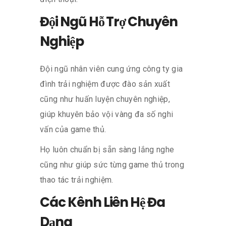
Đội Ngũ Hỗ Trợ Chuyên
Nghiệp
Đội ngũ nhân viên cung ứng công ty gia
đình trải nghiệm được đào sản xuất
cũng như huấn luyện chuyên nghiệp,
giúp khuyên bảo vội vàng đa số nghi
vấn của game thủ.
Họ luôn chuẩn bị sẵn sàng lắng nghe
cũng như giúp sức từng game thủ trong
thao tác trải nghiệm.
Các Kênh Liên Hệ Đa
Dạng