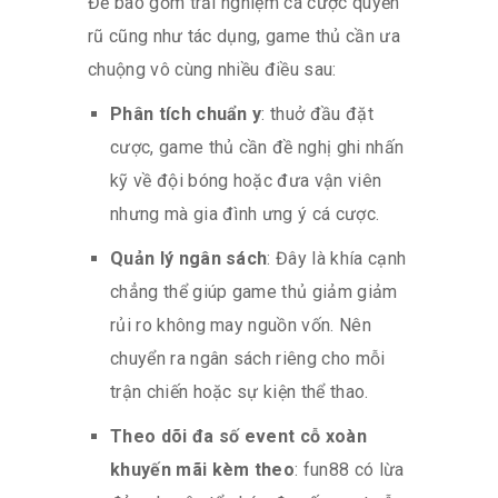
Để bao gồm trải nghiệm cá cược quyến
rũ cũng như tác dụng, game thủ cần ưa
chuộng vô cùng nhiều điều sau:
Phân tích chuẩn y
: thuở đầu đặt
cược, game thủ cần đề nghị ghi nhấn
kỹ về đội bóng hoặc đưa vận viên
nhưng mà gia đình ưng ý cá cược.
Quản lý ngân sách
: Đây là khía cạnh
chẳng thể giúp game thủ giảm giảm
rủi ro không may nguồn vốn. Nên
chuyển ra ngân sách riêng cho mỗi
trận chiến hoặc sự kiện thể thao.
Theo dõi đa số event cỗ xoàn
khuyến mãi kèm theo
: fun88 có lừa