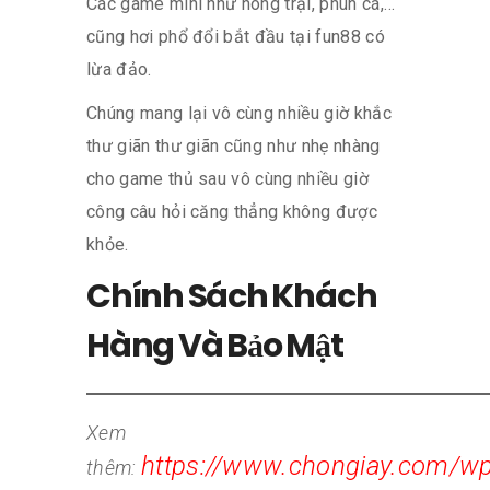
Các game mini như nông trại, phun cá,…
cũng hơi phổ đổi bắt đầu tại fun88 có
lừa đảo.
Chúng mang lại vô cùng nhiều giờ khắc
thư giãn thư giãn cũng như nhẹ nhàng
cho game thủ sau vô cùng nhiều giờ
công câu hỏi căng thẳng không được
khỏe.
Chính Sách Khách
Hàng Và Bảo Mật
Xem
https://www.chongiay.com/wp
thêm: