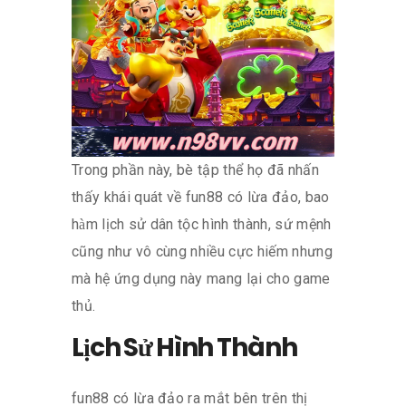
Trong phần này, bè tập thể họ đã nhấn
thấy khái quát về fun88 có lừa đảo, bao
hàm lịch sử dân tộc hình thành, sứ mệnh
cũng như vô cùng nhiều cực hiếm nhưng
mà hệ ứng dụng này mang lại cho game
thủ.
Lịch Sử Hình Thành
fun88 có lừa đảo ra mắt bên trên thị