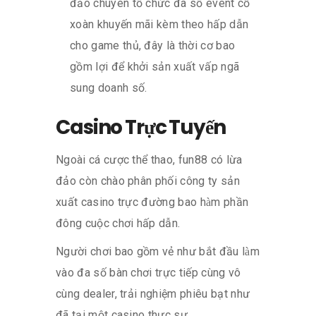
đảo chuyên tổ chức đa số event cỗ
xoàn khuyến mãi kèm theo hấp dẫn
cho game thủ, đây là thời cơ bao
gồm lợi để khởi sản xuất vấp ngã
sung doanh số.
Casino Trực Tuyến
Ngoài cá cược thể thao, fun88 có lừa
đảo còn chào phân phối công ty sản
xuất casino trực đường bao hàm phần
đông cuộc chơi hấp dẫn.
Người chơi bao gồm vẻ như bắt đầu làm
vào đa số bàn chơi trực tiếp cùng vô
cùng dealer, trải nghiệm phiêu bạt như
đã tại một casino thực sự.