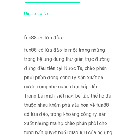
Uncategorized
fun88 có lừa đảo
fun88 có lừa đảo là một trong những
trong hệ ứng dụng thư giãn trực đường
đứng đầu tiên tại Nước Ta, chào phân
phối phần đông công ty sản xuất cá
cược cũng như cuộc chơi hấp dẫn.
Trong bài xích viết này, bè tập thể họ đã
thuộc nhau khám phá sâu hơn về fun88
có lừa đảo, trong khoảng công ty sản
xuất nhưng mà họ chào phân phối cho
túng bấn quyết buổi giao lưu của hệ ứng