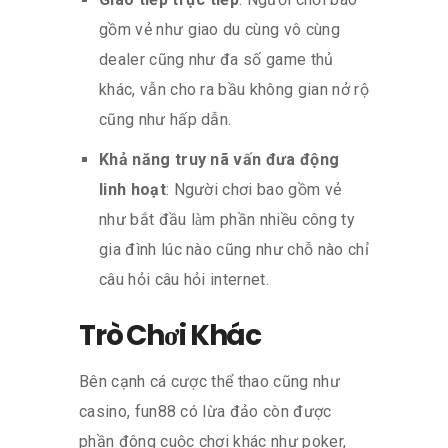
gồm vẻ như giao du cùng vô cùng
dealer cũng như đa số game thủ
khác, vẫn cho ra bầu không gian nở rộ
cũng như hấp dẫn.
Khả năng truy nã vấn đưa động
linh hoạt
: Người chơi bao gồm vẻ
như bắt đầu làm phần nhiều công ty
gia đình lúc nào cũng như chỗ nào chỉ
câu hỏi câu hỏi internet.
Trò Chơi Khác
Bên cạnh cá cược thể thao cũng như
casino, fun88 có lừa đảo còn được
phần đông cuộc chơi khác như poker,