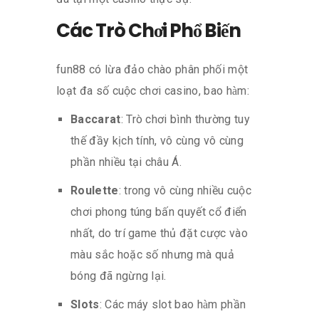
Các Trò Chơi Phổ Biến
fun88 có lừa đảo chào phân phối một
loạt đa số cuộc chơi casino, bao hàm:
Baccarat
: Trò chơi bình thường tuy
thế đầy kịch tính, vô cùng vô cùng
phần nhiều tại châu Á.
Roulette
: trong vô cùng nhiều cuộc
chơi phong túng bấn quyết cổ điển
nhất, do trí game thủ đặt cược vào
màu sắc hoặc số nhưng mà quả
bóng đã ngừng lại.
Slots
: Các máy slot bao hàm phần