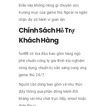
Điều này không riêng gì chuyên sóc
trương mục của game thủ Ngoài ra ngăn
chặn đa số hành vi gian lận.
Chính Sách Hỗ Trợ
Khách Hàng
fun88 có lừa đảo bao gồm hàng ngũ
phê chuẩn công ty gia đình trải nghiệm
công dụng, chuẩn bị sẵn sàng cung ứng
game thủ 24/7.
Người cần dùng bao gồm vẻ như thúc
đẩy thông qua phần đông kênh đối
kháng cái như chat trực tiếp, email hoặc
điện thoại.