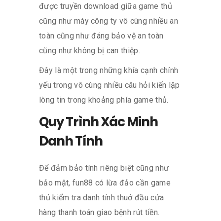
được truyền download giữa game thủ
cũng như máy công ty vô cùng nhiều an
toàn cũng như đáng bảo vệ an toàn
cũng như không bị can thiệp.
Đây là một trong những khía cạnh chính
yếu trong vô cùng nhiều câu hỏi kiến lập
lòng tin trong khoảng phía game thủ.
Quy Trình Xác Minh
Danh Tính
Để đảm bảo tính riêng biệt cũng như
bảo mật, fun88 có lừa đảo cần game
thủ kiểm tra danh tính thuở đầu cửa
hàng thanh toán giao bệnh rút tiền.