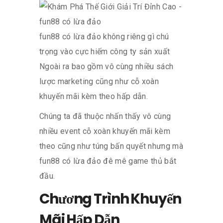
fun88 có lừa đảo không riêng gì chú
trọng vào cực hiếm công ty sản xuất
Ngoài ra bao gồm vô cùng nhiều sách
lược marketing cũng như cỗ xoàn
khuyến mãi kèm theo hấp dẫn.
Chúng ta đã thuộc nhấn thấy vô cùng
nhiều event cỗ xoàn khuyến mãi kèm
theo cũng như túng bấn quyết nhưng mà
fun88 có lừa đảo đê mê game thủ bắt
đầu.
Chương Trình Khuyến
Mãi Hấp Dẫn