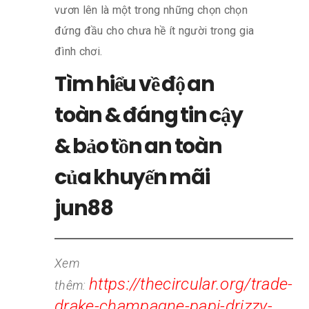
vươn lên là một trong những chọn chọn
đứng đầu cho chưa hề ít người trong gia
đình chơi.
Tìm hiểu về độ an
toàn & đáng tin cậy
& bảo tồn an toàn
của khuyến mãi
jun88
Xem
https://thecircular.org/trade-
thêm:
drake-champagne-papi-drizzy-