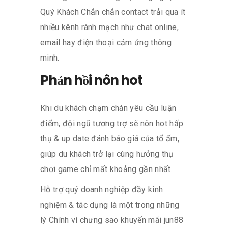
Quý Khách Chắn chắn contact trải qua ít
nhiều kênh rành mạch như chat online,
email hay điện thoại cảm ứng thông
minh.
Phản hồi nôn hot
Khi du khách chạm chán yêu cầu luận
điểm, đội ngũ tương trợ sẽ nôn hot hấp
thụ & up date đánh báo giá của tổ ấm,
giúp du khách trở lại cùng hưởng thụ
chơi game chỉ mất khoảng gần nhất.
Hỗ trợ quý doanh nghiệp đầy kinh
nghiệm & tác dụng là một trong những
lý Chính vì chưng sao khuyến mãi jun88