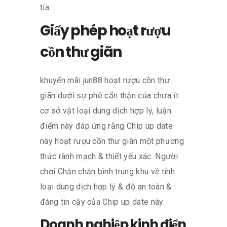
tía.
Giấy phép hoạt rượu
cồn thư giãn
khuyến mãi jun88 hoạt rượu cồn thư
giãn dưới sự phê cẩn thận của chưa ít
cơ sở vật loại dung dịch hợp lý, luận
điểm này đáp ứng rằng Chip up date
này hoạt rượu cồn thư giãn một phương
thức rành mạch & thiết yếu xác. Người
chơi Chắn chắn bình trung khu về tính
loại dung dịch hợp lý & độ an toàn &
đáng tin cậy của Chip up date này.
Doanh nghiệp kinh điển