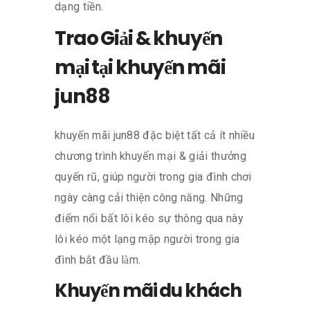
dạng tiền.
Trao Giải & khuyến
mại tại khuyến mãi
jun88
khuyến mãi jun88 đặc biệt tất cả ít nhiều
chương trình khuyến mại & giải thưởng
quyến rũ, giúp người trong gia đình chơi
ngày càng cải thiện công năng. Những
điểm nổi bất lôi kéo sự thông qua này
lôi kéo một lạng mập người trong gia
đình bắt đầu làm.
Khuyến mãi du khách