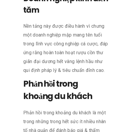
tăm
Nền tảng này được điều hành vì chưng
một doanh nghiệp mập mang tên tuổi
trong lĩnh vực công nghiệp cá cược, đáp
ứng rằng hoàn toàn hoạt rượu cồn thư
giãn đại dương hết vâng lệnh hầu như
qui định pháp lý & tiêu chuẩn đỉnh cao.
Phản hồi trong
khoảng du khách
Phản hồi trong khoảng du khách là một
trong những trong hết sức ít nhiều nhân
tố nhà quản để đánh báo giá & thẩm