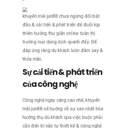
khuyến mãi jun88 chưa ngừng đổi bắt
đầu & cải tiến & phát triển để đuổi kịp
thiên hướng thư giãn online toàn thị
trường loại dung dịch quanh đấy. Để
đáp ứng rằng du khách luôn đắm say &
thỏa mãn.
Sự cải tiến & phát triển
của công nghệ
Công nghệ ngày càng cao nhã, khuyến
mãi jun88 sẽ hướng về sự cao nhất hóa
hưởng thụ du khách qua việc buộc phải
cần đến trí não tự thiết kế & công nghệ