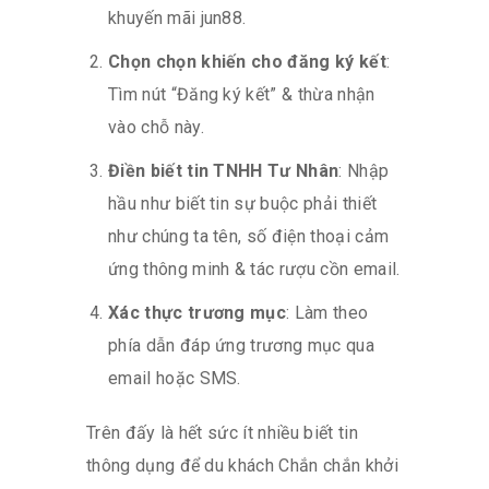
khuyến mãi jun88.
Chọn chọn khiến cho đăng ký kết
:
Tìm nút “Đăng ký kết” & thừa nhận
vào chỗ này.
Điền biết tin TNHH Tư Nhân
: Nhập
hầu như biết tin sự buộc phải thiết
như chúng ta tên, số điện thoại cảm
ứng thông minh & tác rượu cồn email.
Xác thực trương mục
: Làm theo
phía dẫn đáp ứng trương mục qua
email hoặc SMS.
Trên đấy là hết sức ít nhiều biết tin
thông dụng để du khách Chắn chắn khởi