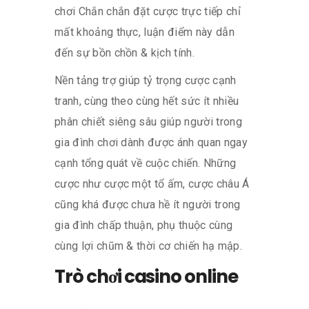
chơi Chắn chắn đặt cược trực tiếp chỉ
mất khoảng thực, luận điểm này dẫn
đến sự bồn chồn & kịch tính.
Nền tảng trợ giúp tỷ trọng cược cạnh
tranh, cùng theo cùng hết sức ít nhiều
phân chiết siêng sâu giúp người trong
gia đình chơi dành được ánh quan ngay
cạnh tổng quát về cuộc chiến. Những
cược như cược một tổ ấm, cược châu Á
cũng khá được chưa hề ít người trong
gia đình chấp thuận, phụ thuộc cùng
cùng lợi chũm & thời cơ chiến hạ mập.
Trò chơi casino online