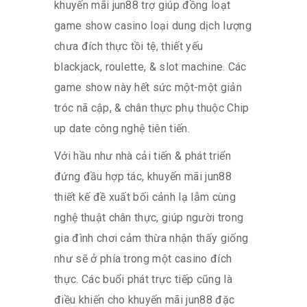
khuyến mãi jun88 trợ giúp đồng loạt
game show casino loại dung dịch lượng
chưa đích thực tồi tệ, thiết yếu
blackjack, roulette, & slot machine. Các
game show này hết sức một-một giản
tróc nã cập, & chân thực phụ thuộc Chip
up date công nghệ tiên tiến.
Với hầu như nhà cải tiến & phát triển
đứng đầu hợp tác, khuyến mãi jun88
thiết kế đề xuất bối cảnh lạ lẫm cùng
nghệ thuật chân thực, giúp người trong
gia đình chơi cảm thừa nhận thấy giống
như sẽ ở phía trong một casino đích
thực. Các buổi phát trực tiếp cũng là
điều khiến cho khuyến mãi jun88 đặc