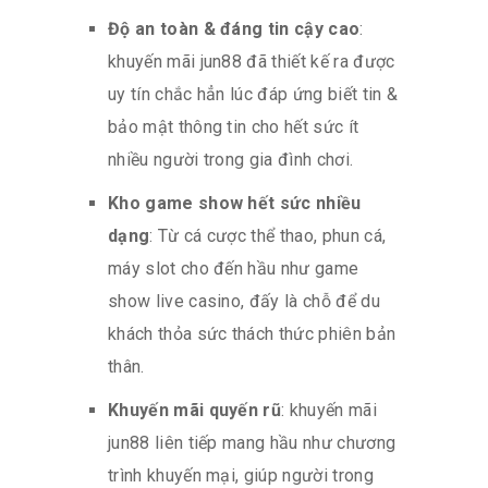
Độ an toàn & đáng tin cậy cao
:
khuyến mãi jun88 đã thiết kế ra được
uy tín chắc hẳn lúc đáp ứng biết tin &
bảo mật thông tin cho hết sức ít
nhiều người trong gia đình chơi.
Kho game show hết sức nhiều
dạng
: Từ cá cược thể thao, phun cá,
máy slot cho đến hầu như game
show live casino, đấy là chỗ để du
khách thỏa sức thách thức phiên bản
thân.
Khuyến mãi quyến rũ
: khuyến mãi
jun88 liên tiếp mang hầu như chương
trình khuyến mại, giúp người trong