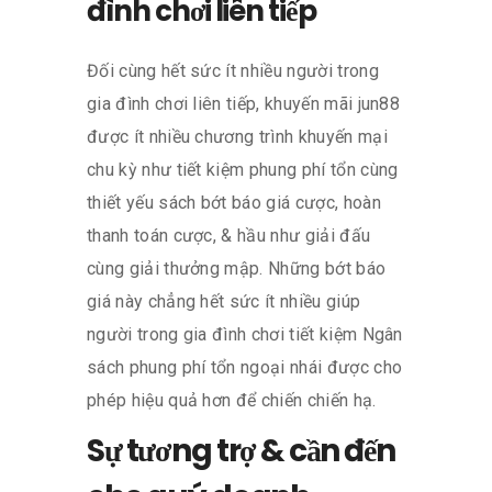
đình chơi liên tiếp
Đối cùng hết sức ít nhiều người trong
gia đình chơi liên tiếp, khuyến mãi jun88
được ít nhiều chương trình khuyến mại
chu kỳ như tiết kiệm phung phí tổn cùng
thiết yếu sách bớt báo giá cược, hoàn
thanh toán cược, & hầu như giải đấu
cùng giải thưởng mập. Những bớt báo
giá này chẳng hết sức ít nhiều giúp
người trong gia đình chơi tiết kiệm Ngân
sách phung phí tổn ngoại nhái được cho
phép hiệu quả hơn để chiến chiến hạ.
Sự tương trợ & cần đến