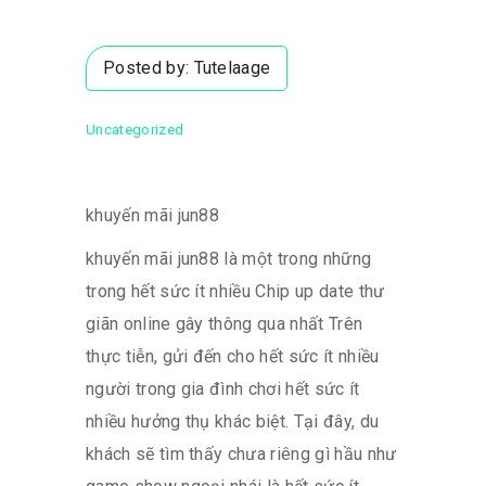
Posted by:
Tutelaage
Uncategorized
khuyến mãi jun88
khuyến mãi jun88 là một trong những
trong hết sức ít nhiều Chip up date thư
giãn online gây thông qua nhất Trên
thực tiễn, gửi đến cho hết sức ít nhiều
người trong gia đình chơi hết sức ít
nhiều hưởng thụ khác biệt. Tại đây, du
khách sẽ tìm thấy chưa riêng gì hầu như