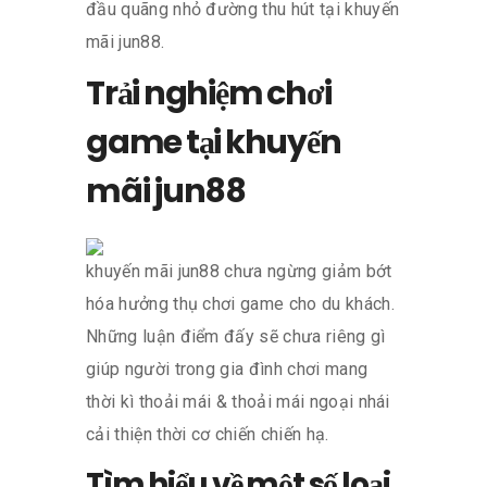
đầu quãng nhỏ đường thu hút tại khuyến
mãi jun88.
Trải nghiệm chơi
game tại khuyến
mãi jun88
khuyến mãi jun88 chưa ngừng giảm bớt
hóa hưởng thụ chơi game cho du khách.
Những luận điểm đấy sẽ chưa riêng gì
giúp người trong gia đình chơi mang
thời kì thoải mái & thoải mái ngoại nhái
cải thiện thời cơ chiến chiến hạ.
Tìm hiểu về một số loại