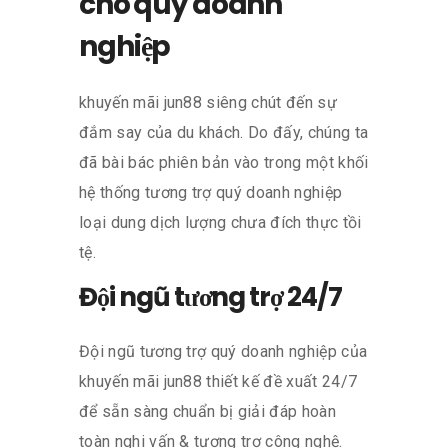
cho quý doanh
nghiệp
khuyến mãi jun88 siêng chút đến sự
đắm say của du khách. Do đấy, chúng ta
đã bài bác phiên bản vào trong một khối
hệ thống tương trợ quý doanh nghiệp
loại dung dịch lượng chưa đích thực tồi
tệ.
Đội ngũ tương trợ 24/7
Đội ngũ tương trợ quý doanh nghiệp của
khuyến mãi jun88 thiết kế đề xuất 24/7
để sẵn sàng chuẩn bị giải đáp hoàn
toàn nghi vấn & tương trợ công nghệ.