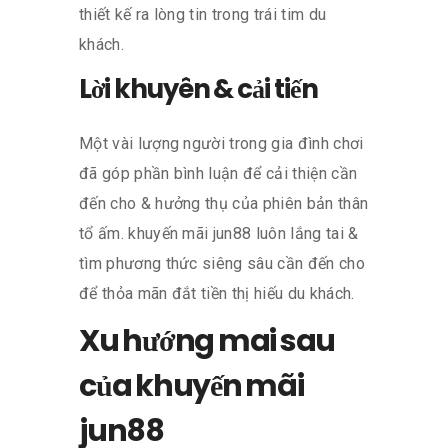
thiết kế ra lòng tin trong trái tim du
khách.
Lời khuyên & cải tiến
Một vài lượng người trong gia đình chơi
đã góp phần bình luận để cải thiện cần
đến cho & hưởng thụ của phiên bản thân
tổ ấm. khuyến mãi jun88 luôn lắng tai &
tìm phương thức siêng sâu cần đến cho
để thỏa mãn đắt tiền thị hiếu du khách.
Xu hướng mai sau
của khuyến mãi
jun88