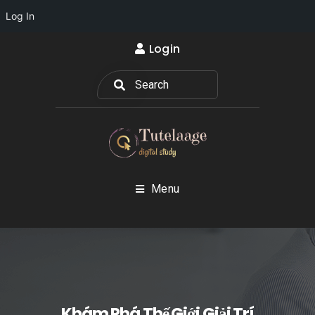
Log In
Login
Menu
Khám Phá Thế Giới Giải Trí