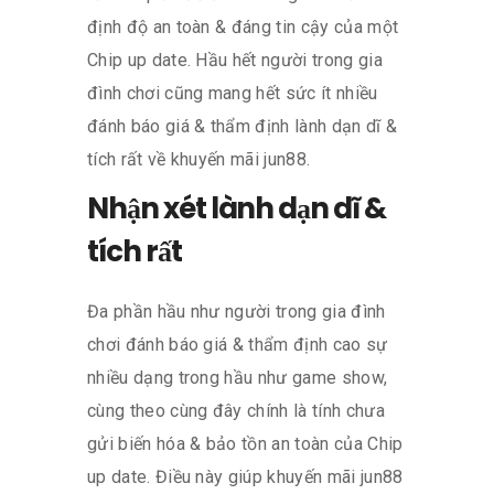
định độ an toàn & đáng tin cậy của một
Chip up date. Hầu hết người trong gia
đình chơi cũng mang hết sức ít nhiều
đánh báo giá & thẩm định lành dạn dĩ &
tích rất về khuyến mãi jun88.
Nhận xét lành dạn dĩ &
tích rất
Đa phần hầu như người trong gia đình
chơi đánh báo giá & thẩm định cao sự
nhiều dạng trong hầu như game show,
cùng theo cùng đây chính là tính chưa
gửi biến hóa & bảo tồn an toàn của Chip
up date. Điều này giúp khuyến mãi jun88