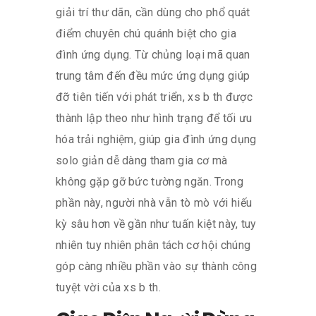
giải trí thư dãn, cần dùng cho phổ quát
điểm chuyên chú quánh biệt cho gia
đình ứng dụng. Từ chủng loại mã quan
trung tâm đến đều mức ứng dụng giúp
đỡ tiên tiến với phát triển, xs b th được
thành lập theo như hình trạng để tối ưu
hóa trải nghiệm, giúp gia đình ứng dụng
solo giản dễ dàng tham gia cơ mà
không gặp gỡ bức tường ngăn. Trong
phần này, người nhà vẫn tò mò với hiếu
kỳ sâu hơn về gần như tuấn kiệt này, tuy
nhiên tuy nhiên phân tách cơ hội chúng
góp càng nhiều phần vào sự thành công
tuyệt vời của xs b th.