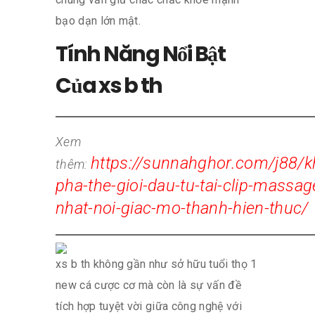
bạo dạn lớn mật.
Tính Năng Nổi Bật
Của xs b th
Xem
https://sunnahghor.com/j88/
thêm:
pha-the-gioi-dau-tu-tai-clip-massag
nhat-noi-giac-mo-thanh-hien-thuc/
xs b th không gần như sở hữu tuổi thọ 1
new cá cược cơ mà còn là sự vấn đề
tích hợp tuyệt vời giữa công nghệ với