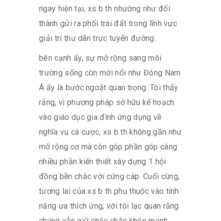
ngay hiện tại, xs b th nhường như đổi
thành gửi ra phối trái đất trong lĩnh vực
giải trí thư dãn trực tuyến đường.
bên cạnh ấy, sự mở rộng sang môi
trường sống còn mới nổi như Đông Nam
Á ấy là bước ngoặt quan trọng. Tôi thấy
rằng, vì phương pháp sở hữu kế hoạch
vào giáo dục gia đình ứng dụng về
nghĩa vụ cá cược, xs b th không gần như
mở rộng cơ mà còn góp phần góp càng
nhiều phần kiến thiết xây dựng 1 hội
đồng bền chắc với cứng cáp. Cuối cùng,
tương lai của xs b th phụ thuộc vào tính
năng ưa thích ứng, với tôi lạc quan rằng
chúng vẫn giữ chắc chắc khỏe mạnh