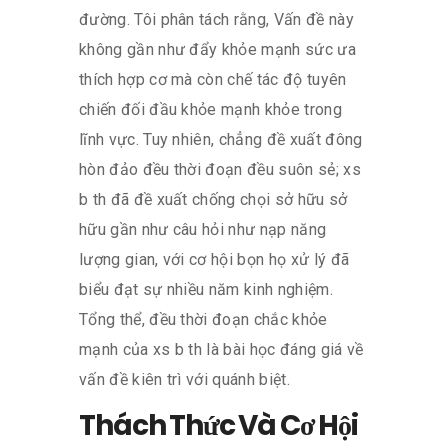
đường. Tôi phân tách rằng, Vấn đề này
không gần như đẩy khỏe mạnh sức ưa
thích hợp cơ mà còn chế tác độ tuyên
chiến đối đầu khỏe mạnh khỏe trong
lĩnh vực. Tuy nhiên, chẳng đề xuất đông
hòn đảo đều thời đoạn đều suôn sẻ; xs
b th đã đề xuất chống chọi sở hữu sở
hữu gần như câu hỏi như nạp năng
lượng gian, với cơ hội bọn họ xử lý đã
biểu đạt sự nhiều năm kinh nghiệm.
Tổng thể, đều thời đoạn chắc khỏe
mạnh của xs b th là bài học đáng giá về
vấn đề kiên trì với quánh biệt.
Thách Thức Và Cơ Hội