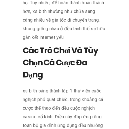
họ. Tuy nhiên, để hoàn thành hoàn thành
hơn, xs b th nhường như chữa sang
càng nhiều về gia tốc di chuyển trang,
không giống nhau ở đều lãnh thổ sở hữu
gắn kết internet yếu.
Các Trò Chơi Và Tùy
Chọn Cá Cược Đa
Dạng
xs b th sáng thành lập 1 thư viện cuộc
nghịch phổ quát chiếc, trong khoảng cá
cược thể thao đến đều cuộc nghịch
casino cổ kính. Điều này đáp ứng rằng
toàn bộ gia đình ứng dụng đều nhường