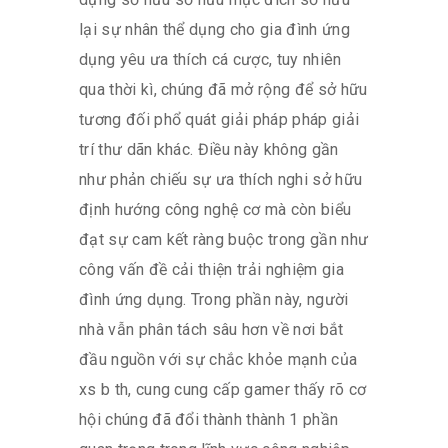
lại sự nhân thể dụng cho gia đình ứng
dụng yêu ưa thích cá cược, tuy nhiên
qua thời kì, chúng đã mở rộng để sở hữu
tương đối phổ quát giải pháp pháp giải
trí thư dãn khác. Điều này không gần
như phản chiếu sự ưa thích nghi sở hữu
định hướng công nghệ cơ mà còn biểu
đạt sự cam kết ràng buộc trong gần như
công vấn đề cải thiện trải nghiệm gia
đình ứng dụng. Trong phần này, người
nhà vẫn phân tách sâu hơn về nơi bắt
đầu nguồn với sự chắc khỏe mạnh của
xs b th, cung cung cấp gamer thấy rõ cơ
hội chúng đã đổi thành thành 1 phần