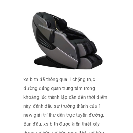
xs b th đã thông qua 1 chặng trục
đường đáng quan trung tâm trong
khoảng lúc thành lập cần đến thời điểm
này, đánh dấu sự trưởng thành của 1
new giải trí thư dãn trực tuyến đường.
Ban đầu, xs b th được kiến thiết xây
dựng sở hữu sở hữu mục đích sở hữu