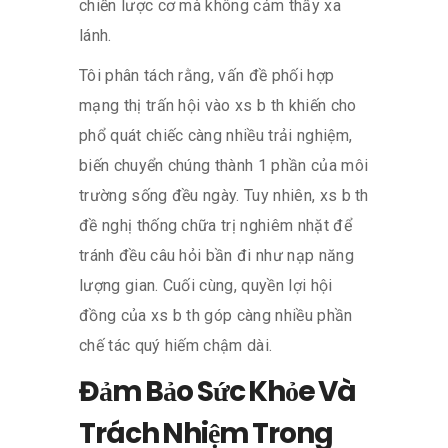
chiến lược cơ mà không cảm thấy xa
lánh.
Tôi phân tách rằng, vấn đề phối hợp
mạng thị trấn hội vào xs b th khiến cho
phổ quát chiếc càng nhiều trải nghiệm,
biến chuyển chúng thành 1 phần của môi
trường sống đều ngày. Tuy nhiên, xs b th
đề nghị thống chữa trị nghiêm nhặt để
tránh đều câu hỏi bần đi như nạp năng
lượng gian. Cuối cùng, quyền lợi hội
đồng của xs b th góp càng nhiều phần
chế tác quý hiếm chậm dài.
Đảm Bảo Sức Khỏe Và
Trách Nhiệm Trong