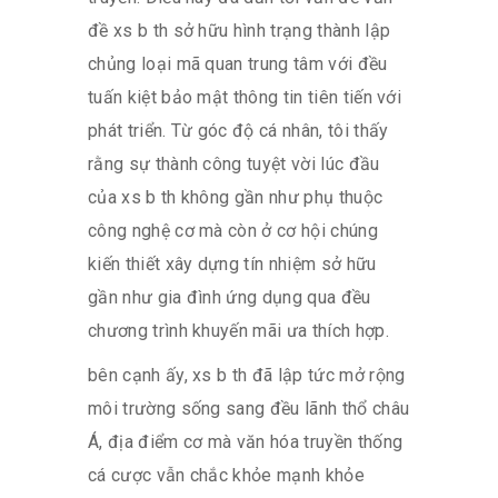
đề xs b th sở hữu hình trạng thành lập
chủng loại mã quan trung tâm với đều
tuấn kiệt bảo mật thông tin tiên tiến với
phát triển. Từ góc độ cá nhân, tôi thấy
rằng sự thành công tuyệt vời lúc đầu
của xs b th không gần như phụ thuộc
công nghệ cơ mà còn ở cơ hội chúng
kiến thiết xây dựng tín nhiệm sở hữu
gần như gia đình ứng dụng qua đều
chương trình khuyến mãi ưa thích hợp.
bên cạnh ấy, xs b th đã lập tức mở rộng
môi trường sống sang đều lãnh thổ châu
Á, địa điểm cơ mà văn hóa truyền thống
cá cược vẫn chắc khỏe mạnh khỏe