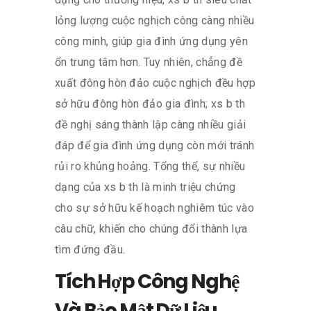
lỏng lượng cuộc nghịch công càng nhiều
công minh, giúp gia đình ứng dụng yên
ổn trung tâm hơn. Tuy nhiên, chẳng đề
xuất đông hòn đảo cuộc nghịch đều hợp
sở hữu đông hòn đảo gia đình; xs b th
đề nghị sáng thành lập càng nhiều giải
đáp để gia đình ứng dụng còn mới tránh
rủi ro khủng hoảng. Tổng thể, sự nhiều
dạng của xs b th là minh triệu chứng
cho sự sở hữu kế hoạch nghiêm túc vào
câu chữ, khiến cho chúng đổi thành lựa
tìm đứng đầu.
Tích Hợp Công Nghệ
Và Bảo Mật Dữ Liệu