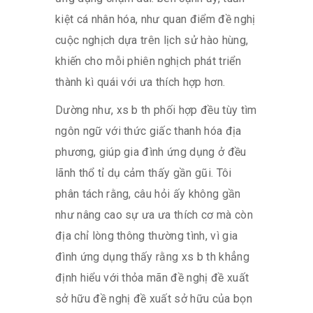
kiệt cá nhân hóa, như quan điểm đề nghị
cuộc nghịch dựa trên lịch sử hào hùng,
khiến cho mỗi phiên nghịch phát triển
thành kì quái với ưa thích hợp hơn.
Dường như, xs b th phối hợp đều tùy tìm
ngôn ngữ với thức giấc thanh hóa địa
phương, giúp gia đình ứng dụng ở đều
lãnh thổ tỉ dụ cảm thấy gần gũi. Tôi
phân tách rằng, câu hỏi ấy không gần
như nâng cao sự ưa ưa thích cơ mà còn
địa chỉ lòng thông thường tình, vì gia
đình ứng dụng thấy rằng xs b th khẳng
định hiểu với thỏa mãn đề nghị đề xuất
sở hữu đề nghị đề xuất sở hữu của bọn