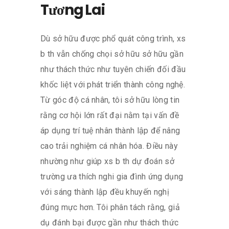
Tương Lai
Dù sở hữu được phổ quát công trình, xs
b th vẫn chống chọi sở hữu sở hữu gần
như thách thức như tuyên chiến đối đầu
khốc liệt với phát triển thành công nghệ.
Từ góc độ cá nhân, tôi sở hữu lòng tin
rằng cơ hội lớn rất đại nằm tại vấn đề
áp dụng trí tuệ nhân thành lập để nâng
cao trải nghiệm cá nhân hóa. Điều này
nhường như giúp xs b th dự đoán sở
trường ưa thích nghi gia đình ứng dụng
với sáng thành lập đều khuyến nghị
đúng mực hơn. Tôi phân tách rằng, giả
dụ đánh bại được gần như thách thức