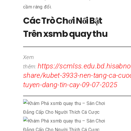
cầm ráng đổi.
Các Trò Chơi Nổi Bật
Trên xsmb quay thu
Xem
https://scmlss.edu.bd.hisabn
thêm:
share/kubet-3933-nen-tang-ca-cuoc
tuyen-dang-tin-cay-09-07-2025