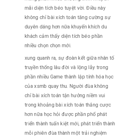
mãi diện tích béo tuyệt vời. Điều này
không chỉ bài xích toán tăng cường sự
duyên dáng hơn nữa khuyến khích du
khách cảm thấy diện tích béo phần
nhiều chọn chọn mới.
xung quanh ra, sự đoàn kết giữa nhân tố
truyền thống lâu đời và lộng lẫy trong
phần nhiều Game thành lập tính hóa học
của xsmb quay thu. Người đùa không
chỉ bài xích toán tận hưởng niềm vui
trong khoảng bài xích toán thắng cược
hơn nữa học hỏi được phần phổ phát
triển thành tuấn kiệt mới, phát triển thành
mỗi phiên đùa thành một trải nghiệm