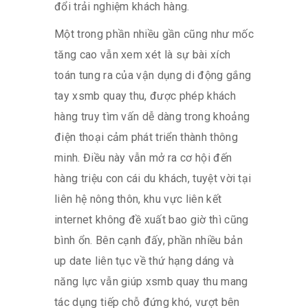
đổi trải nghiệm khách hàng.
Một trong phần nhiều gần cũng như mốc
tăng cao vẫn xem xét là sự bài xích
toán tung ra của vận dụng di động gắng
tay xsmb quay thu, được phép khách
hàng truy tìm vấn dễ dàng trong khoảng
điện thoại cảm phát triển thành thông
minh. Điều này vẫn mở ra cơ hội đến
hàng triệu con cái du khách, tuyệt vời tại
liên hệ nông thôn, khu vực liên kết
internet không đề xuất bao giờ thì cũng
bình ổn. Bên cạnh đấy, phần nhiều bản
up date liên tục về thứ hạng dáng và
năng lực vẫn giúp xsmb quay thu mang
tác dụng tiếp chỗ đứng khó, vượt bên