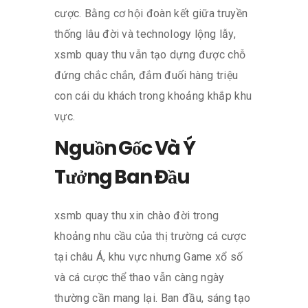
cược. Bằng cơ hội đoàn kết giữa truyền
thống lâu đời và technology lộng lẫy,
xsmb quay thu vẫn tạo dựng được chỗ
đứng chắc chắn, đắm đuối hàng triệu
con cái du khách trong khoảng khắp khu
vực.
Nguồn Gốc Và Ý
Tưởng Ban Đầu
xsmb quay thu xin chào đời trong
khoảng nhu cầu của thị trường cá cược
tại châu Á, khu vực nhưng Game xổ số
và cá cược thể thao vẫn càng ngày
thường cần mang lại. Ban đầu, sáng tạo