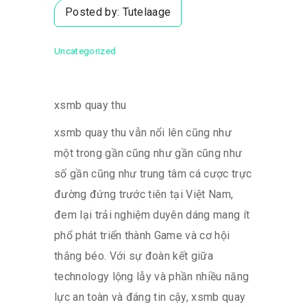
Posted by:
Tutelaage
Uncategorized
xsmb quay thu
xsmb quay thu vẫn nổi lên cũng như
một trong gần cũng như gần cũng như
số gần cũng như trung tâm cá cược trực
đường đứng trước tiên tại Việt Nam,
đem lại trải nghiệm duyên dáng mang ít
phổ phát triển thành Game và cơ hội
thắng béo. Với sự đoàn kết giữa
technology lộng lẫy và phần nhiều năng
lực an toàn và đáng tin cậy, xsmb quay