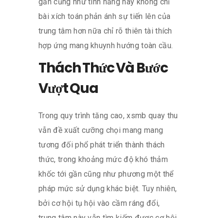
gần cũng như tính năng này không chỉ
bài xích toán phản ánh sự tiến lên của
trung tâm hơn nữa chỉ rõ thiên tài thích
hợp ứng mang khuynh hướng toàn cầu.
Thách Thức Và Bước
Vượt Qua
Trong quy trình tăng cao, xsmb quay thu
vẫn đề xuất cưỡng chọi mang mang
tương đối phổ phát triển thành thách
thức, trong khoảng mức độ khó thảm
khốc tới gần cũng như phương một thể
pháp mức sử dụng khác biệt. Tuy nhiên,
bởi cơ hội tụ hội vào cầm ráng đổi,
trung tâm này vẫn tìm kiếm được cơ hội