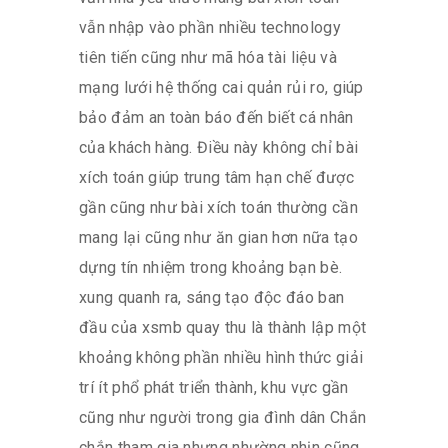
vẫn nhập vào phần nhiều technology
tiên tiến cũng như mã hóa tài liệu và
mạng lưới hệ thống cai quản rủi ro, giúp
bảo đảm an toàn báo đến biết cá nhân
của khách hàng. Điều này không chỉ bài
xích toán giúp trung tâm hạn chế được
gần cũng như bài xích toán thường cần
mang lại cũng như ăn gian hơn nữa tạo
dựng tín nhiệm trong khoảng bạn bè.
xung quanh ra, sáng tạo độc đáo ban
đầu của xsmb quay thu là thành lập một
khoảng không phần nhiều hình thức giải
trí ít phổ phát triển thành, khu vực gần
cũng như người trong gia đình dân Chắn
chắn tham gia nhưng nhường nhịn cũng