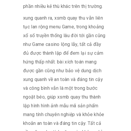
phần nhiều kẻ thù khác trên thị trường.
xung quanh ra, xsmb quay thu vẫn liên
tục lan rộng menu Game, trong khoảng
xổ số truyền thống lâu đời tới gần cũng
như Game casino lộng lẫy, tất cả đầy
đủ được thành lập để đem lại sự cảm
hứng thấp nhất. bài xích toán mang
được gần cũng như bảo vệ dung dịch
xung quanh về an toàn và đáng tin cậy
và công bình vẫn là một trong bước
ngoặt béo, giúp xsmb quay thu thành
lập hình hình ảnh mẫu mã sản phẩm
mang tính chuyên nghiệp và khỏe khỏe
khoắn an toàn và đáng tin cậy. Tất cả